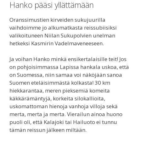
Hanko pääsi yllättämään
Oranssimustien kirveiden sukujuurilla
vaihdoimme jo alkumatkasta reissubiisiksi
valikoituneen Niilan Sukupolvien unelman
hetkeksi Kasmirin Vadelmaveneeseen.
Ja voihan Hanko minkä ensikertalaisille teit! Jos
on pohjoisimmassa Lapissa hankala uskoa, että
on Suomessa, niin samaa voi näköjään sanoa
Suomen eteläisimmästä kolkasta! 30 km
hiekkarantaa, meren pieksemiä komeita
käkkärämäntyjä, korkeita silokallioita,
uskomattoman hienoja vanhoja villoja sekä
merta, merta ja merta. Vierailun ainoa huono
puoli oli, että Kalajoki tai Hailuoto ei tunnu
tämän reissun jälkeen miltään.