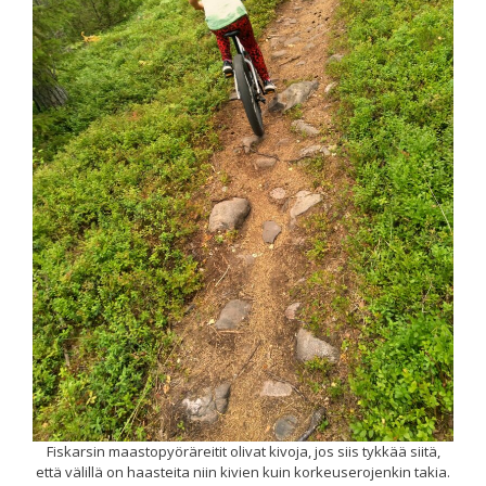
Fiskarsin maastopyöräreitit olivat kivoja, jos siis tykkää siitä,
että välillä on haasteita niin kivien kuin korkeuserojenkin takia.