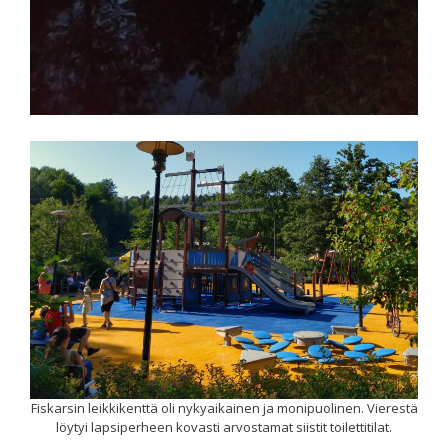
Fiskarsin leikkikenttä oli nykyaikainen ja monipuolinen. Vierestä
löytyi lapsiperheen kovasti arvostamat siistit toilettitilat.