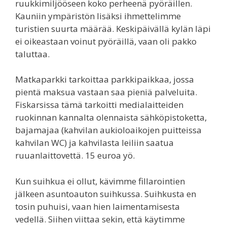
ruukkimiljööseen koko perheenä pyöräillen.
Kauniin ympäristön lisäksi ihmettelimme
turistien suurta määrää. Keskipäivällä kylän läpi
ei oikeastaan voinut pyöräillä, vaan oli pakko
taluttaa.
Matkaparkki tarkoittaa parkkipaikkaa, jossa
pientä maksua vastaan saa pieniä palveluita.
Fiskarsissa tämä tarkoitti medialaitteiden
ruokinnan kannalta olennaista sähköpistoketta,
bajamajaa (kahvilan aukioloaikojen puitteissa
kahvilan WC) ja kahvilasta leiliin saatua
ruuanlaittovettä. 15 euroa yö.
Kun suihkua ei ollut, kävimme fillarointien
jälkeen asuntoauton suihkussa. Suihkusta en
tosin puhuisi, vaan hien laimentamisesta
vedellä. Siihen viittaa sekin, että käytimme