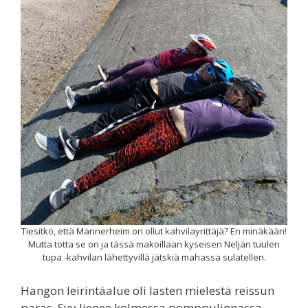
Tiesitkö, että Mannerheim on ollut kahvilayrittäjä? En minäkään!
Mutta totta se on ja tässä makoillaan kyseisen Neljän tuulen
tupa -kahvilan lähettyvillä jätskiä mahassa sulatellen.
Hangon leirintäalue oli lasten mielestä reissun
paras. Syy lienee kolmessa pomppulinnassa.