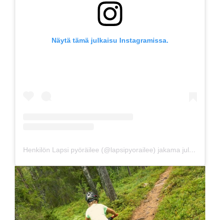
Näytä tämä julkaisu Instagramissa.
Henkilön Lapsi pyöräilee (@lapsipyorailee) jakama julkaisu