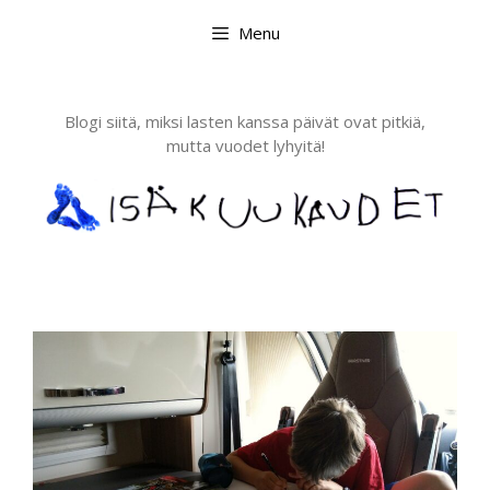
Skip
Menu
to
content
Blogi siitä, miksi lasten kanssa päivät ovat pitkiä,
mutta vuodet lyhyitä!