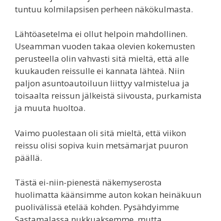
tuntuu kolmilapsisen perheen näkökulmasta.
Lähtöasetelma ei ollut helpoin mahdollinen.
Useamman vuoden takaa olevien kokemusten
perusteella olin vahvasti sitä mieltä, että alle
kuukauden reissulle ei kannata lähteä. Niin
paljon asuntoautoiluun liittyy valmistelua ja
toisaalta reissun jälkeistä siivousta, purkamista
ja muuta huoltoa.
Vaimo puolestaan oli sitä mieltä, että viikon
reissu olisi sopiva kuin metsämarjat puuron
päällä.
Tästä ei-niin-pienestä näkemyserosta
huolimatta käänsimme auton kokan heinäkuun
puolivälissä etelää kohden. Pysähdyimme
Sastamalassa nukkuaksemme, mutta