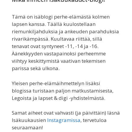
Tämä on isäblogi perhe-elämästä kolmen
lapsen kanssa. Täällä kuulostellaan
riemunkiljahduksia ja ankeuden parahduksia
rivarikämpässä. Kuultavaa riittää, sillä
tenavat ovat syntyneet -11, -14 ja -16.
Äänekkyyden vastapainoksi perheemme
viihtyy keskittymistä vaativan tekemisen
parissa sekä ulkona.
Yleisen perhe-elämäihmettelyn lisäksi
blogissa turistaan paljon matkustamisesta,
Legoista ja lapset & digi -yhdistelmästä.
Samat aiheet ovat vahvasti (ja päivittäin) läsnä
Isäkuukausien
Instagramissa
, tervetuloa
seuraamaan!