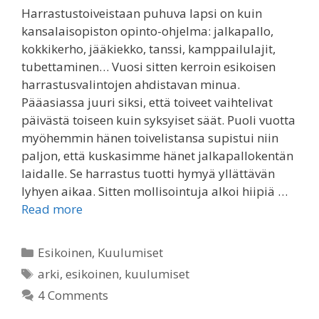
Harrastustoiveistaan puhuva lapsi on kuin
kansalaisopiston opinto-ohjelma: jalkapallo,
kokkikerho, jääkiekko, tanssi, kamppailulajit,
tubettaminen… Vuosi sitten kerroin esikoisen
harrastusvalintojen ahdistavan minua.
Pääasiassa juuri siksi, että toiveet vaihtelivat
päivästä toiseen kuin syksyiset säät. Puoli vuotta
myöhemmin hänen toivelistansa supistui niin
paljon, että kuskasimme hänet jalkapallokentän
laidalle. Se harrastus tuotti hymyä yllättävän
lyhyen aikaa. Sitten mollisointuja alkoi hiipiä …
Read more
Categories
Esikoinen
,
Kuulumiset
Tags
arki
,
esikoinen
,
kuulumiset
4 Comments