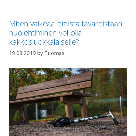
Miten vaikeaa omista tavaroistaan
huolehtiminen voi olla
kakkosluokkalaiselle?
19.08.2019
by
Tuomas