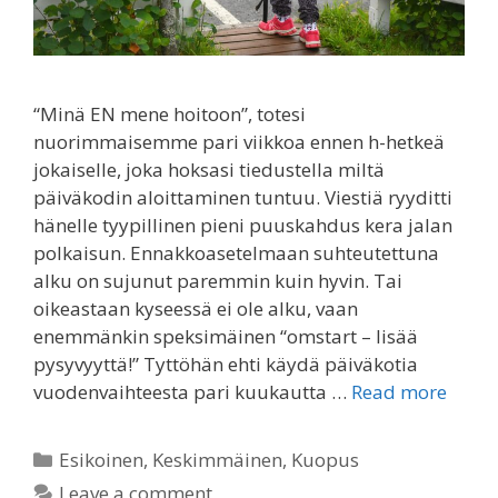
“Minä EN mene hoitoon”, totesi
nuorimmaisemme pari viikkoa ennen h-hetkeä
jokaiselle, joka hoksasi tiedustella miltä
päiväkodin aloittaminen tuntuu. Viestiä ryyditti
hänelle tyypillinen pieni puuskahdus kera jalan
polkaisun. Ennakkoasetelmaan suhteutettuna
alku on sujunut paremmin kuin hyvin. Tai
oikeastaan kyseessä ei ole alku, vaan
enemmänkin speksimäinen “omstart – lisää
pysyvyyttä!” Tyttöhän ehti käydä päiväkotia
vuodenvaihteesta pari kuukautta …
Read more
Categories
Esikoinen
,
Keskimmäinen
,
Kuopus
Leave a comment