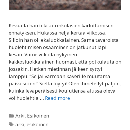
Keväällä hän teki aurinkolasien kadottamisen
ennätyksen. Hukassa neljä kertaa viikossa.
Silloin hän oli ekaluokkalainen. Sama tavaroista
huolehtimisen osaaminen on jatkunut läpi
kesän. Viime viikolla nykyinen
kakkosluokkalainen huomasi, että potkulauta on
jossakin. Hetken mietinnän jälkeen syttyi
lamppu: “Se jäi varmaan kaverille muutama
päivä sitten!” Sieltä löytyi! Olen ihmetellyt paljon,
kuinka leväperäisesti koulutiensä alussa oleva
voi huolehtia …
Read more
Categories
Arki
,
Esikoinen
Tags
arki
,
esikoinen