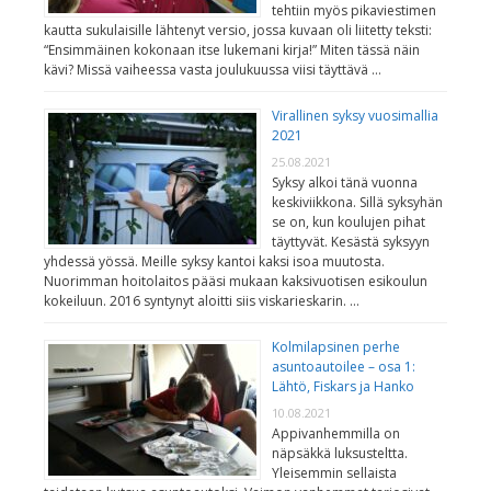
tehtiin myös pikaviestimen
kautta sukulaisille lähtenyt versio, jossa kuvaan oli liitetty teksti:
“Ensimmäinen kokonaan itse lukemani kirja!” Miten tässä näin
kävi? Missä vaiheessa vasta joulukuussa viisi täyttävä …
Virallinen syksy vuosimallia
2021
25.08.2021
Syksy alkoi tänä vuonna
keskiviikkona. Sillä syksyhän
se on, kun koulujen pihat
täyttyvät. Kesästä syksyyn
yhdessä yössä. Meille syksy kantoi kaksi isoa muutosta.
Nuorimman hoitolaitos pääsi mukaan kaksivuotisen esikoulun
kokeiluun. 2016 syntynyt aloitti siis viskarieskarin. …
Kolmilapsinen perhe
asuntoautoilee – osa 1:
Lähtö, Fiskars ja Hanko
10.08.2021
Appivanhemmilla on
näpsäkkä luksusteltta.
Yleisemmin sellaista