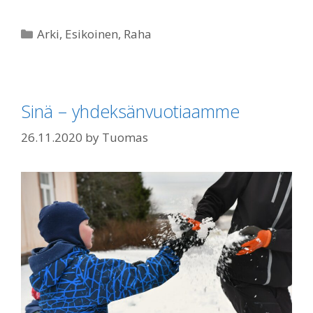
Categories
Arki
,
Esikoinen
,
Raha
Sinä – yhdeksänvuotiaamme
26.11.2020
by
Tuomas