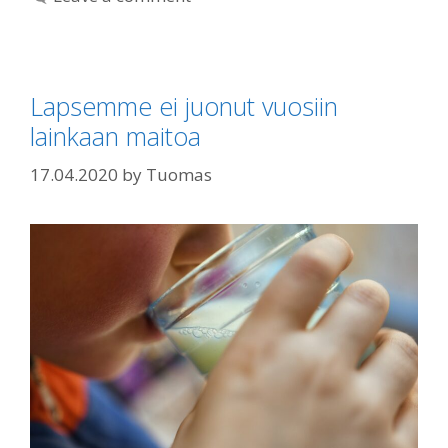
Lapsemme ei juonut vuosiin
lainkaan maitoa
17.04.2020
by
Tuomas