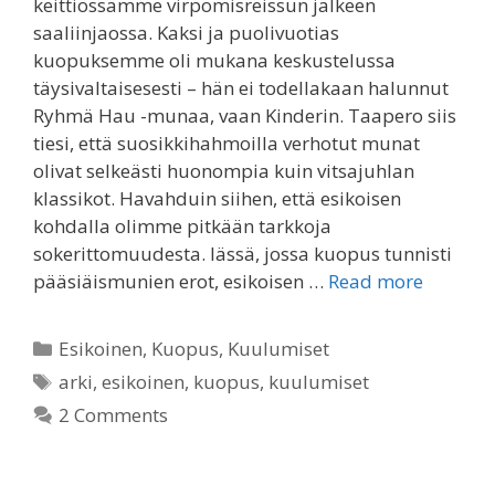
keittiössämme virpomisreissun jälkeen
saaliinjaossa. Kaksi ja puolivuotias
kuopuksemme oli mukana keskustelussa
täysivaltaisesesti – hän ei todellakaan halunnut
Ryhmä Hau -munaa, vaan Kinderin. Taapero siis
tiesi, että suosikkihahmoilla verhotut munat
olivat selkeästi huonompia kuin vitsajuhlan
klassikot. Havahduin siihen, että esikoisen
kohdalla olimme pitkään tarkkoja
sokerittomuudesta. Iässä, jossa kuopus tunnisti
pääsiäismunien erot, esikoisen …
Read more
Categories
Esikoinen
,
Kuopus
,
Kuulumiset
Tags
arki
,
esikoinen
,
kuopus
,
kuulumiset
2 Comments