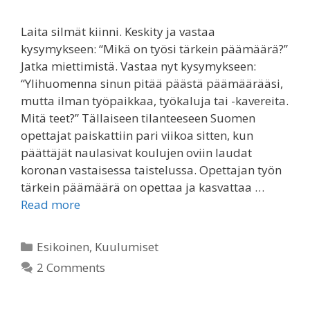
Laita silmät kiinni. Keskity ja vastaa
kysymykseen: “Mikä on työsi tärkein päämäärä?”
Jatka miettimistä. Vastaa nyt kysymykseen:
“Ylihuomenna sinun pitää päästä päämäärääsi,
mutta ilman työpaikkaa, työkaluja tai -kavereita.
Mitä teet?” Tällaiseen tilanteeseen Suomen
opettajat paiskattiin pari viikoa sitten, kun
päättäjät naulasivat koulujen oviin laudat
koronan vastaisessa taistelussa. Opettajan työn
tärkein päämäärä on opettaa ja kasvattaa …
Read more
Categories
Esikoinen
,
Kuulumiset
2 Comments