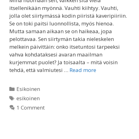
Minä huomaan sen, vaikken sitä vielä
itsellenikään myönnä. Vauhti kiihtyy. Vauhti,
jolla olet siirtymässä kodin piiristä kaveripiiriin.
Se on toki paitsi luonnollista, myös hienoa.
Mutta samaan aikaan se on haikeaa, jopa
pelottavaa. Sen siirtymän takia nieleskelen
melkein päivittäin: onko itsetuntosi tarpeeksi
vahva kohdataksesi avaran maailman
kurjemmat puolet? Ja toisaalta – mitä voisin
tehdä, että valmiutesi …
Read more
Categories
Esikoinen
Tags
esikoinen
1 Comment