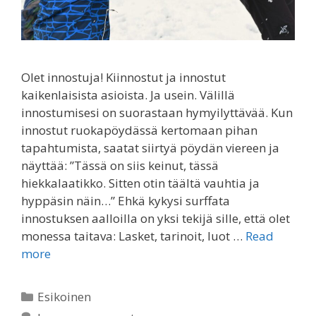
Olet innostuja! Kiinnostut ja innostut
kaikenlaisista asioista. Ja usein. Välillä
innostumisesi on suorastaan hymyilyttävää. Kun
innostut ruokapöydässä kertomaan pihan
tapahtumista, saatat siirtyä pöydän viereen ja
näyttää: ”Tässä on siis keinut, tässä
hiekkalaatikko. Sitten otin täältä vauhtia ja
hyppäsin näin…” Ehkä kykysi surffata
innostuksen aalloilla on yksi tekijä sille, että olet
monessa taitava: Lasket, tarinoit, luot …
Read
more
Categories
Esikoinen