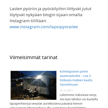
Lasten pyöriin ja pyöräilyihin liittyvät jutut
löytyvät nykyään blogin sijaan omalta
Instagram-tililtään:
www.instagram.com/lapsipyorailee
Viimeisimmät tarinat
Kolmilapsinen perhe
asuntoautoilee – osa 3:
Kotkasta mutkien kautta
Savonlinnaan
29.12.2021
Lähtömme Askolasta venyi,
niin kuin lähdön voi kuvitella
lapsiperheessä venyvän aurinkoisena päivänä hienon
uimarannan läheisyydessä. Ilta-auringossa huristelimme