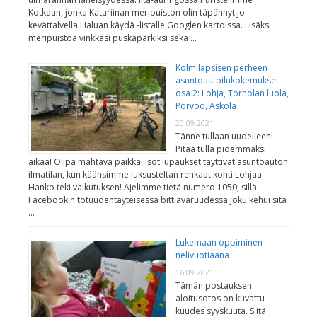
Kotkaan, jonka Katariinan meripuiston olin täpännyt jo
kevättalvella Haluan käydä -listalle Googlen kartoissa. Lisäksi
meripuistoa vinkkasi puskaparkiksi sekä …
Kolmilapsisen perheen
asuntoautoilukokemukset –
osa 2: Lohja, Torholan luola,
Porvoo, Askola
20.09.2021
Tänne tullaan uudelleen!
Pitää tulla pidemmäksi
aikaa! Olipa mahtava paikka! Isot lupaukset täyttivät asuntoauton
ilmatilan, kun käänsimme luksusteltan renkaat kohti Lohjaa.
Hanko teki vaikutuksen! Ajelimme tietä numero 1050, sillä
Facebookin totuudentäyteisessä bittiavaruudessa joku kehui sitä
…
Lukemaan oppiminen
nelivuotiaana
16.09.2021
Tämän postauksen
aloitusotos on kuvattu
kuudes syyskuuta. Siitä