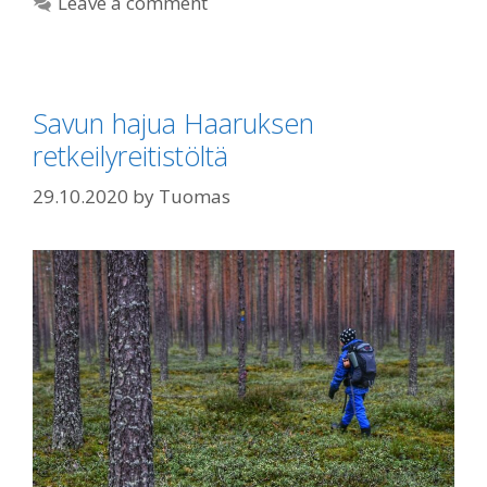
Leave a comment
Savun hajua Haaruksen
retkeilyreitistöltä
29.10.2020
by
Tuomas