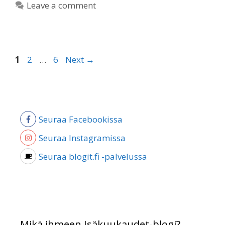
Leave a comment
Page
Page
Page
1
2
…
6
Next
→
Seuraa Facebookissa
Seuraa Instagramissa
Seuraa blogit.fi -palvelussa
Mikä ihmeen Isäkuukaudet-blogi?