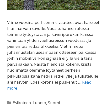
Viime vuosina perheemme vaatteet ovat haisseet
liian harvoin savulle. Vuosituhannen alussa
teimme tyttöystävän ja kaveriporukan kanssa
vähintään yhden vaellusreissun vuodessa. Ja
pienempiä retkiä tilkkeeksi. Vietimmepä
juhannustakin useampaan otteeseen paikoissa,
joihin mobiiliverkon signaali ei yllä vielä tänä
päivänäkään. Näistä hienoista kokemuksista
huolimatta olemme löytäneet perheen
pikkulapsiaikana hetkiä retkeilylle ja tulistelulle
ani harvoin. Edes korona ei puskenut …
Read
more
Categories
Esikoinen
,
Luonto
,
Suomi