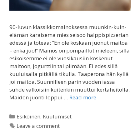
90-luvun klassikkomainoksessa muunkin-kuin-
elämän karaisema mies seisoo halppispizzerian
edessä ja toteaa: “En ole koskaan juonut maitoa
– enkä juo!” Mainos on pompaillut mieleeni, sillä
esikoisemme ei ole vuosikausiin koskenut
maitoon, jogurttiin tai piimään. Ei edes sillä
kuuluisalla pitkällä tikulla. Taaperona hän kyllä
joi maitoa. Suunnilleen parin vuoden iässä
suhde valkoisiin kuitenkin muuttui kertaheitolla.
Maidon juonti loppui …
Read more
Categories
Esikoinen
,
Kuulumiset
Leave a comment