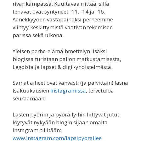
rivarikämpässä. Kuultavaa riittää, sillä
tenavat ovat syntyneet -11, -14 ja -16.
Äänekkyyden vastapainoksi perheemme
viihtyy keskittymistä vaativan tekemisen
parissa sekä ulkona.
Yleisen perhe-elämäihmettelyn lisäksi
blogissa turistaan paljon matkustamisesta,
Legoista ja lapset & digi -yhdistelmästä.
Samat aiheet ovat vahvasti (ja päivittäin) läsnä
Isäkuukausien
Instagramissa
, tervetuloa
seuraamaan!
Lasten pyöriin ja pyöräilyihin liittyvät jutut
löytyvät nykyään blogin sijaan omalta
Instagram-tililtään:
www.instagram.com/lapsipyorailee