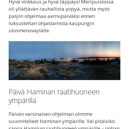
Hyvä vinkkaus ja hyvä täppäys! Meripuistossa
oli yllättävän rauhallista yöpyä, mutta myös
paljon ohjelmaa aamupäiväksi ennen
luksusteltan ohjastamista kaupungin
ulosmenoväylälle.
Päivä Haminan raatihuoneen
ympärillä
Päivän varsinaisen ohjelman olimme
suunnitelleet Haminan ympärille. Vai pitäisikö
sanoa Haminan raatihuoneen ympärille – onhan