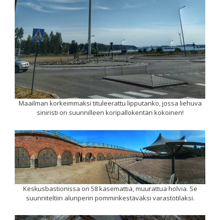
Maailman korkeimmaksi tituleerattu lipputanko, jossa liehuva
siniristi on suunnilleen koripallokentän kokoinen!
Keskusbastionissa on 58 kasemattia, muurattua holvia. Se
suunniteltiin alunperin pomminkestäväksi varastotilaksi.