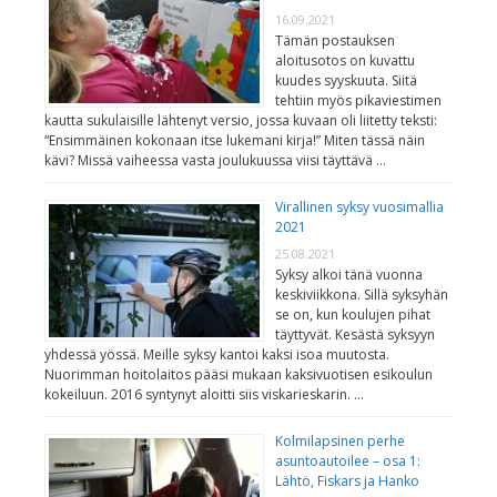
16.09.2021
Tämän postauksen
aloitusotos on kuvattu
kuudes syyskuuta. Siitä
tehtiin myös pikaviestimen
kautta sukulaisille lähtenyt versio, jossa kuvaan oli liitetty teksti:
“Ensimmäinen kokonaan itse lukemani kirja!” Miten tässä näin
kävi? Missä vaiheessa vasta joulukuussa viisi täyttävä …
Virallinen syksy vuosimallia
2021
25.08.2021
Syksy alkoi tänä vuonna
keskiviikkona. Sillä syksyhän
se on, kun koulujen pihat
täyttyvät. Kesästä syksyyn
yhdessä yössä. Meille syksy kantoi kaksi isoa muutosta.
Nuorimman hoitolaitos pääsi mukaan kaksivuotisen esikoulun
kokeiluun. 2016 syntynyt aloitti siis viskarieskarin. …
Kolmilapsinen perhe
asuntoautoilee – osa 1:
Lähtö, Fiskars ja Hanko