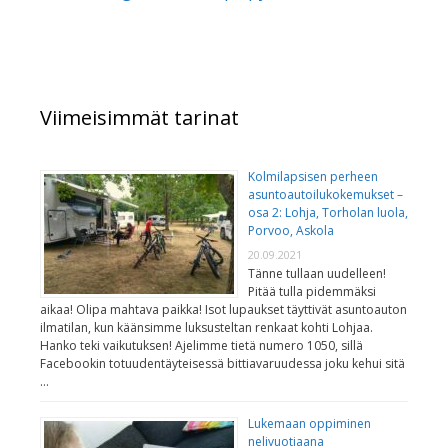
Viimeisimmät tarinat
Kolmilapsisen perheen
asuntoautoilukokemukset –
osa 2: Lohja, Torholan luola,
Porvoo, Askola
20.09.2021
Tänne tullaan uudelleen!
Pitää tulla pidemmäksi
aikaa! Olipa mahtava paikka! Isot lupaukset täyttivät asuntoauton
ilmatilan, kun käänsimme luksusteltan renkaat kohti Lohjaa.
Hanko teki vaikutuksen! Ajelimme tietä numero 1050, sillä
Facebookin totuudentäyteisessä bittiavaruudessa joku kehui sitä
…
Lukemaan oppiminen
nelivuotiaana