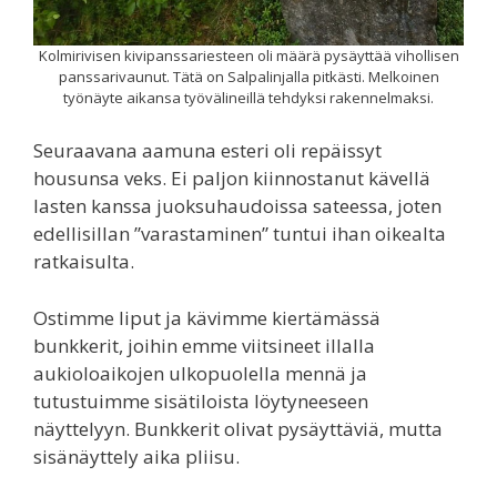
Kolmirivisen kivipanssariesteen oli määrä pysäyttää vihollisen
panssarivaunut. Tätä on Salpalinjalla pitkästi. Melkoinen
työnäyte aikansa työvälineillä tehdyksi rakennelmaksi.
Seuraavana aamuna esteri oli repäissyt
housunsa veks. Ei paljon kiinnostanut kävellä
lasten kanssa juoksuhaudoissa sateessa, joten
edellisillan ”varastaminen” tuntui ihan oikealta
ratkaisulta.
Ostimme liput ja kävimme kiertämässä
bunkkerit, joihin emme viitsineet illalla
aukioloaikojen ulkopuolella mennä ja
tutustuimme sisätiloista löytyneeseen
näyttelyyn. Bunkkerit olivat pysäyttäviä, mutta
sisänäyttely aika pliisu.