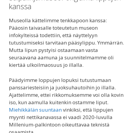
kanssa
Museolla kättelimme tenkkapoon kanssa:
Pääosin taivasalle toteutetun museon
infokylteissä todettiin, että näyttelyyn
tutustumiseksi tarvitaan pääsylippu. Ymmärrän.
Mutta lipun pystyisi ostaamaan vasta
seuraavana aamuna ja suunnitelmamme oli
kiertää ulkoilmaosuus jo illalla.
Päädyimme loppujen lopuksi tutustumaan
panssariesteisiin ja juoksuhautoihin jo illalla.
Ajattelimme, ettei rikkomuksemme voi olla kovin
iso, kun aamulla kuitenkin ostamme liput.
Miehikkälän suuntaan
vinkiksi, että lippujen
myynti nettikanavassa ei vaadi 2020-luvulla
Millenium-palkintoon oikeuttavaa teknistä
osaamista.