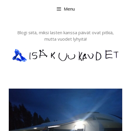
Skip
Menu
to
content
Blogi siitä, miksi lasten kanssa päivät ovat pitkiä,
mutta vuodet lyhyitä!