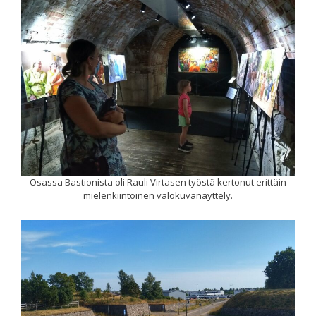
Osassa Bastionista oli Rauli Virtasen työstä kertonut erittäin
mielenkiintoinen valokuvanäyttely.