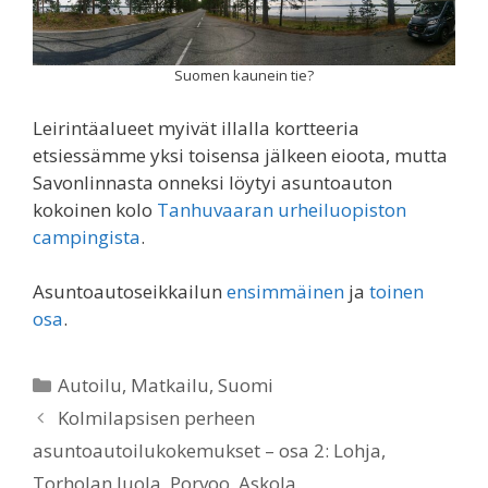
Suomen kaunein tie?
Leirintäalueet myivät illalla kortteeria
etsiessämme yksi toisensa jälkeen eioota, mutta
Savonlinnasta onneksi löytyi asuntoauton
kokoinen kolo
Tanhuvaaran urheiluopiston
campingista
.
Asuntoautoseikkailun
ensimmäinen
ja
toinen
osa
.
Categories
Autoilu
,
Matkailu
,
Suomi
Kolmilapsisen perheen
asuntoautoilukokemukset – osa 2: Lohja,
Torholan luola, Porvoo, Askola