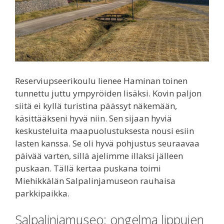
Reserviupseerikoulu lienee Haminan toinen
tunnettu juttu ympyröiden lisäksi. Kovin paljon
siitä ei kyllä turistina päässyt näkemään,
käsittääkseni hyvä niin. Sen sijaan hyviä
keskusteluita maapuolustuksesta nousi esiin
lasten kanssa. Se oli hyvä pohjustus seuraavaa
päivää varten, sillä ajelimme illaksi jälleen
puskaan. Tällä kertaa puskana toimi
Miehikkälän Salpalinjamuseon rauhaisa
parkkipaikka.
Salpalinjamuseo: ongelma lippujen