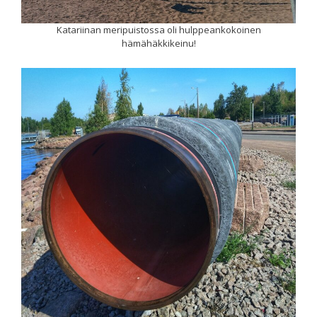
Katariinan meripuistossa oli hulppeankokoinen
hämähäkkikeinu!