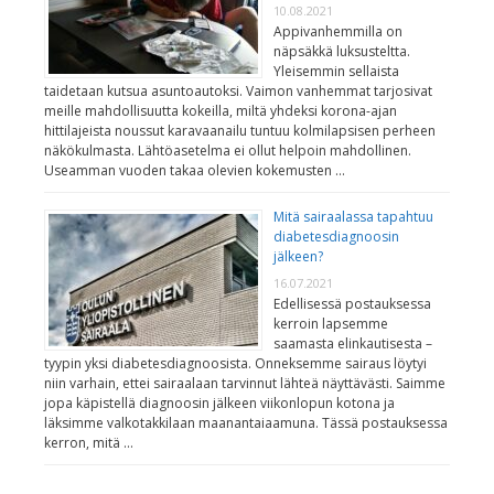
10.08.2021
Appivanhemmilla on
näpsäkkä luksusteltta.
Yleisemmin sellaista
taidetaan kutsua asuntoautoksi. Vaimon vanhemmat tarjosivat
meille mahdollisuutta kokeilla, miltä yhdeksi korona-ajan
hittilajeista noussut karavaanailu tuntuu kolmilapsisen perheen
näkökulmasta. Lähtöasetelma ei ollut helpoin mahdollinen.
Useamman vuoden takaa olevien kokemusten …
Mitä sairaalassa tapahtuu
diabetesdiagnoosin
jälkeen?
16.07.2021
Edellisessä postauksessa
kerroin lapsemme
saamasta elinkautisesta –
tyypin yksi diabetesdiagnoosista. Onneksemme sairaus löytyi
niin varhain, ettei sairaalaan tarvinnut lähteä näyttävästi. Saimme
jopa käpistellä diagnoosin jälkeen viikonlopun kotona ja
läksimme valkotakkilaan maanantaiaamuna. Tässä postauksessa
kerron, mitä …