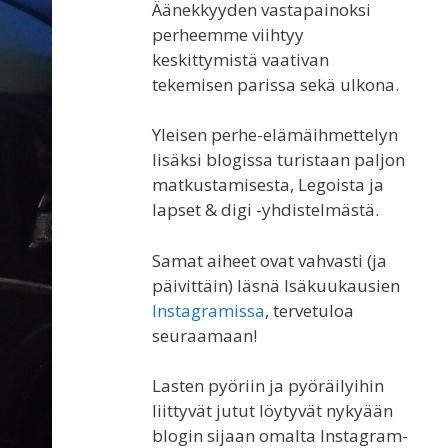
Äänekkyyden vastapainoksi
perheemme viihtyy
keskittymistä vaativan
tekemisen parissa sekä ulkona.
Yleisen perhe-elämäihmettelyn
lisäksi blogissa turistaan paljon
matkustamisesta, Legoista ja
lapset & digi -yhdistelmästä.
Samat aiheet ovat vahvasti (ja
päivittäin) läsnä Isäkuukausien
Instagramissa
, tervetuloa
seuraamaan!
Lasten pyöriin ja pyöräilyihin
liittyvät jutut löytyvät nykyään
blogin sijaan omalta Instagram-