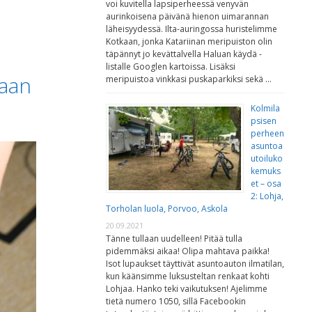
voi kuvitella lapsiperheessä venyvän
aurinkoisena päivänä hienon uimarannan
läheisyydessä. Ilta-auringossa huristelimme
Kotkaan, jonka Katariinan meripuiston olin
täpännyt jo kevättalvella Haluan käydä -
listalle Googlen kartoissa. Lisäksi
taan
meripuistoa vinkkasi puskaparkiksi sekä …
Kolmila
psisen
perheen
asuntoa
utoiluko
kemuks
et – osa
2: Lohja,
Torholan luola, Porvoo, Askola
20.09.2021
Tänne tullaan uudelleen! Pitää tulla
pidemmäksi aikaa! Olipa mahtava paikka!
Isot lupaukset täyttivät asuntoauton ilmatilan,
kun käänsimme luksusteltan renkaat kohti
Lohjaa. Hanko teki vaikutuksen! Ajelimme
tietä numero 1050, sillä Facebookin