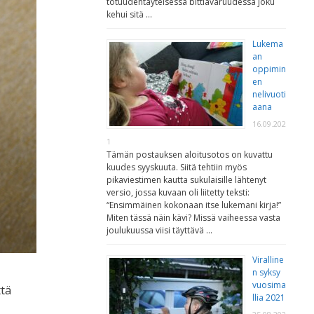
totuudentäyteisessä bittiavaruudessa joku
kehui sitä …
Lukema
an
oppimin
en
nelivuoti
aana
16.09.202
1
Tämän postauksen aloitusotos on kuvattu
kuudes syyskuuta. Siitä tehtiin myös
pikaviestimen kautta sukulaisille lähtenyt
versio, jossa kuvaan oli liitetty teksti:
“Ensimmäinen kokonaan itse lukemani kirja!”
Miten tässä näin kävi? Missä vaiheessa vasta
joulukuussa viisi täyttävä …
Viralline
n syksy
vuosima
ttä
llia 2021