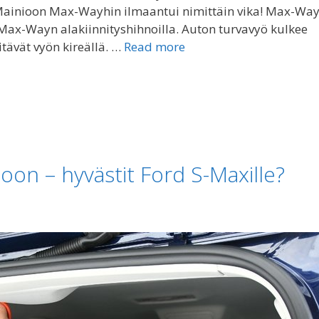
 Mainioon Max-Wayhin ilmaantui nimittäin vika! Max-Way
 Max-Wayn alakiinnityshihnoilla. Auton turvavyö kulkee
itävät vyön kireällä. …
Read more
oon – hyvästit Ford S-Maxille?