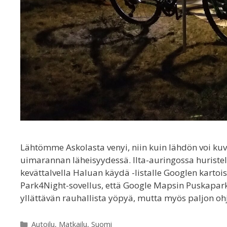
Lähtömme Askolasta venyi, niin kuin lähdön voi ku
uimarannan läheisyydessä. Ilta-auringossa huriste
kevättalvella Haluan käydä -listalle Googlen kartoi
Park4Night-sovellus, että Google Mapsin Puskaparki
yllättävän rauhallista yöpyä, mutta myös paljon 
Categories
Autoilu
,
Matkailu
,
Suomi