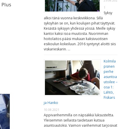
25.08.202
 Plus
1
Syksy
alkoi tänä vuonna keskiviikkona. Sillä
syksyhän se on, kun koulujen pihat täyttyvät.
Kesästä syksyyn yhdessä yössä. Meille syksy
kantoi kaksi isoa muutosta. Nuorimman
hoitolaitos pääsi mukaan kaksivuotisen
esikoulun kokeiluun. 2016 syntynyt aloitti siis
viskarieskarin. …
Kolmila
psinen
perhe
asuntoa
utoilee –
osa 1:
Lähtö,
Fiskars
ja Hanko
10.08.2021
Appivanhemmilla on näpsäkkä luksusteltta.
Yleisemmin sellaista taidetaan kutsua
asuntoautoksi. Vaimon vanhemmat tarjosivat