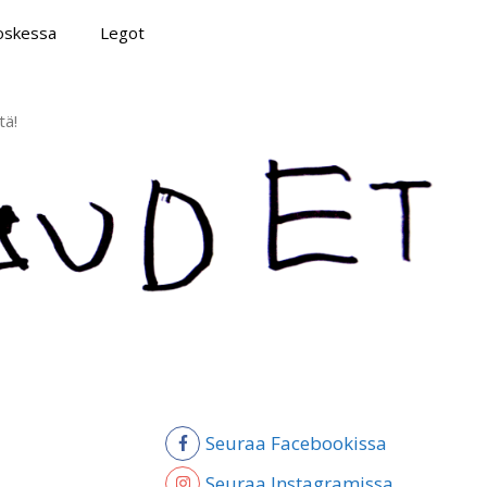
poskessa
Legot
tä!
Seuraa Facebookissa
Seuraa Instagramissa