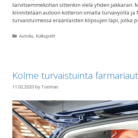
tarvitsemmekohan sittenkin vielä yhden jakkaran.
kiinnitetään autoon kotteron omalla turvavyöllä ja
turvaistuimessa eräänlaisten klipsujen läpi, jotka p
Categories
Autoilu
,
Kulkupelit
Kolme turvaistuinta farmariaut
11.02.2020
by
Tuomas