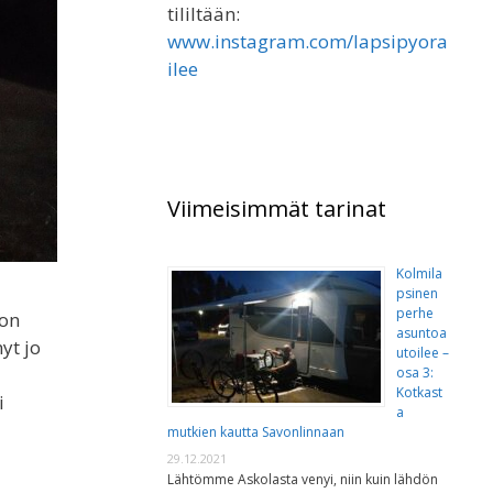
tililtään:
www.instagram.com/lapsipyora
ilee
Viimeisimmät tarinat
Kolmila
psinen
perhe
non
asuntoa
yt jo
utoilee –
osa 3:
Kotkast
i
a
mutkien kautta Savonlinnaan
29.12.2021
Lähtömme Askolasta venyi, niin kuin lähdön