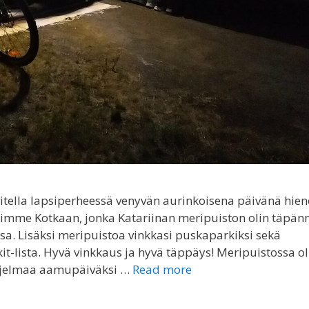
vitella lapsiperheessä venyvän aurinkoisena päivänä hie
limme Kotkaan, jonka Katariinan meripuiston olin täpänn
ssa. Lisäksi meripuistoa vinkkasi puskaparkiksi sekä
t-lista. Hyvä vinkkaus ja hyvä täppäys! Meripuistossa ol
ohjelmaa aamupäiväksi …
Read more