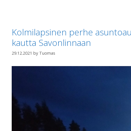
Kolmilapsinen perhe asuntoaut
kautta Savonlinnaan
29.12.2021
by
Tuomas