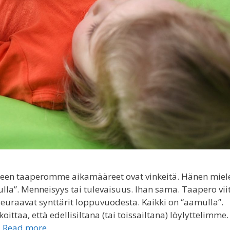
neen taaperomme aikamääreet ovat vinkeitä. Hänen miel
la”. Menneisyys tai tulevaisuus. Ihan sama. Taapero vii
seuraavat synttärit loppuvuodesta. Kaikki on “aamulla”.
ttaa, että edellisiltana (tai toissailtana) löylyttelimme.
…
Read more