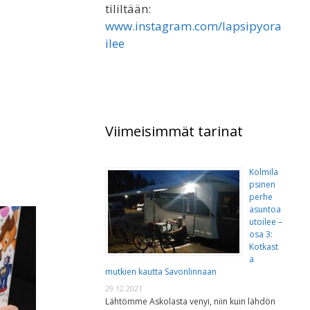
tililtään:
www.instagram.com/lapsipyora
ilee
Viimeisimmät tarinat
Kolmila
psinen
perhe
asuntoa
utoilee –
osa 3:
Kotkast
a
mutkien kautta Savonlinnaan
29.12.2021
Lähtömme Askolasta venyi, niin kuin lähdön