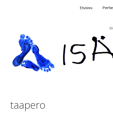
Skip
Etusivu
Perhe
to
content
Bl
taapero