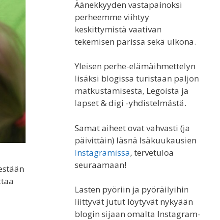
Äänekkyyden vastapainoksi
perheemme viihtyy
keskittymistä vaativan
tekemisen parissa sekä ulkona.
Yleisen perhe-elämäihmettelyn
lisäksi blogissa turistaan paljon
matkustamisesta, Legoista ja
lapset & digi -yhdistelmästä.
Samat aiheet ovat vahvasti (ja
päivittäin) läsnä Isäkuukausien
Instagramissa
, tervetuloa
seuraamaan!
estään
ttaa
Lasten pyöriin ja pyöräilyihin
liittyvät jutut löytyvät nykyään
blogin sijaan omalta Instagram-