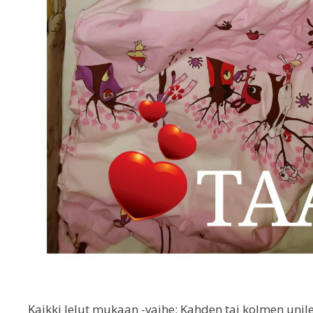
Kaikki lelut mukaan -vaihe: Kahden tai kolmen uni