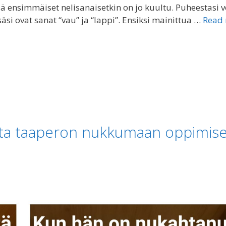
lä ensimmäiset nelisanaisetkin on jo kuultu. Puheestasi v
äsi ovat sanat “vau” ja “lappi”. Ensiksi mainittua …
Read
uuta taaperon nukkumaan oppimis