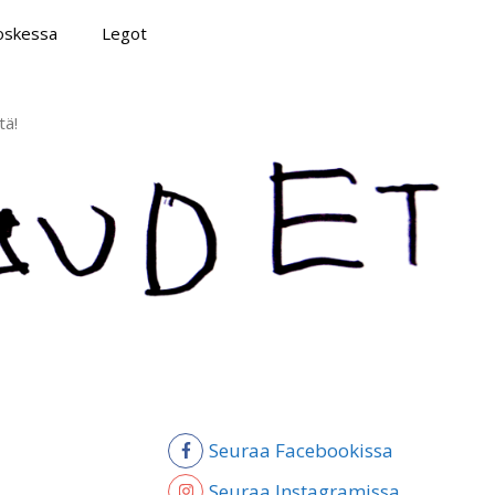
poskessa
Legot
tä!
Seuraa Facebookissa
Seuraa Instagramissa