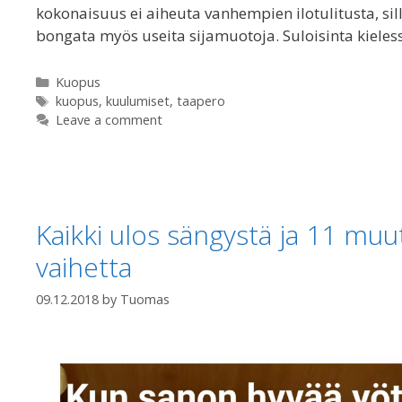
kokonaisuus ei aiheuta vanhempien ilotulitusta, sil
bongata myös useita sijamuotoja. Suloisinta kieless
Categories
Kuopus
Tags
kuopus
,
kuulumiset
,
taapero
Leave a comment
Kaikki ulos sängystä ja 11 m
vaihetta
09.12.2018
by
Tuomas