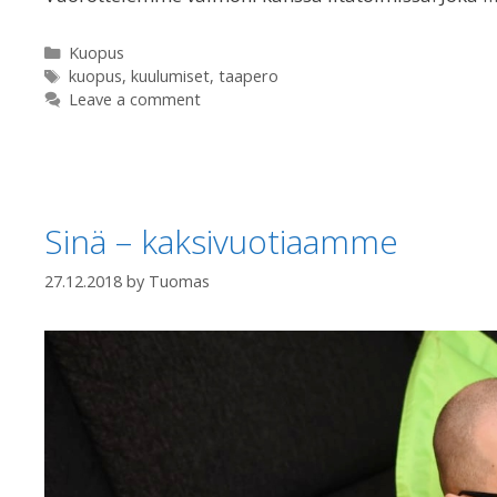
Categories
Kuopus
Tags
kuopus
,
kuulumiset
,
taapero
Leave a comment
Sinä – kaksivuotiaamme
27.12.2018
by
Tuomas