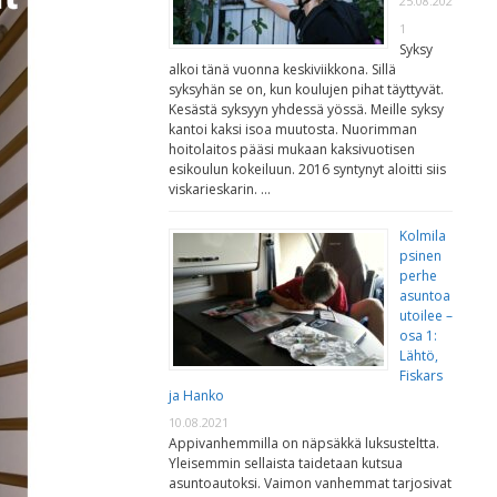
25.08.202
1
Syksy
alkoi tänä vuonna keskiviikkona. Sillä
syksyhän se on, kun koulujen pihat täyttyvät.
Kesästä syksyyn yhdessä yössä. Meille syksy
kantoi kaksi isoa muutosta. Nuorimman
hoitolaitos pääsi mukaan kaksivuotisen
esikoulun kokeiluun. 2016 syntynyt aloitti siis
viskarieskarin. …
Kolmila
psinen
perhe
asuntoa
utoilee –
osa 1:
Lähtö,
Fiskars
ja Hanko
10.08.2021
Appivanhemmilla on näpsäkkä luksusteltta.
Yleisemmin sellaista taidetaan kutsua
asuntoautoksi. Vaimon vanhemmat tarjosivat