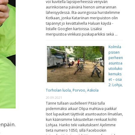
voi kuvitella lapsiperheessä venyvän
aurinkoisena päivänä hienon uimarannan
läheisyydessä. Ilta-auringossa huristelimme
Kotkaan, jonka Katariinan meripuiston olin
täpännyt jo kevättalvella Haluan käydä -
listalle Googlen kartoissa. Lisäksi
meripuistoa vinkkasi puskaparkiksi sekä …
Kolmila
psisen
perheen
asuntoa
utoiluko
kemuks
et – osa
2: Lohja,
Torholan luola, Porvoo, Askola
20.09.2021
Tänne tullaan uudelleen! Pitää tulla
pidemmäksi aikaa! Olipa mahtava paikka!
Isot lupaukset täyttivät asuntoauton ilmatilan,
kun käänsimme luksusteltan renkaat kohti
enpäin.
Lohjaa. Hanko teki vaikutuksen! Ajelimme
tietä numero 1050, sillä Facebookin
n