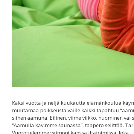
Kaksi vuotta ja neljä kuukautta elämänkoulua käy
muutamaa poikkeusta vaille kaikki tapahtuu “aamul
siihen aamuna. Eilinen, viime viikko, huominen vai 
“Aamulla kävimme saunassa”, taapero selittää. Tarkoi
Vuorottelemme vaimoni kanssa iltatoimissa. Joka 