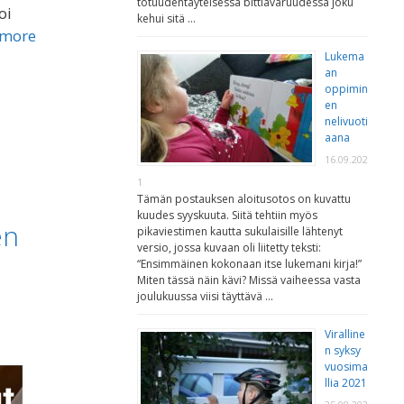
totuudentäyteisessä bittiavaruudessa joku
oi
kehui sitä …
 more
Lukema
an
oppimin
en
nelivuoti
aana
16.09.202
1
Tämän postauksen aloitusotos on kuvattu
kuudes syyskuuta. Siitä tehtiin myös
en
pikaviestimen kautta sukulaisille lähtenyt
versio, jossa kuvaan oli liitetty teksti:
“Ensimmäinen kokonaan itse lukemani kirja!”
Miten tässä näin kävi? Missä vaiheessa vasta
joulukuussa viisi täyttävä …
Viralline
n syksy
vuosima
llia 2021