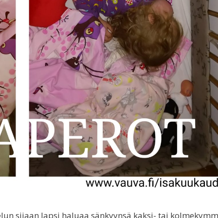
lelun sijaan lapsi haluaa sänkyynsä kaksi- tai kolmekym