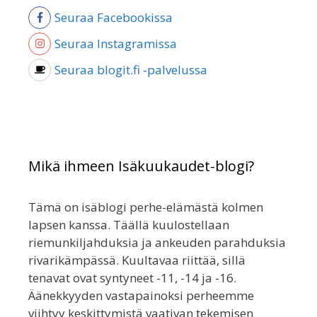
Seuraa Facebookissa
Seuraa Instagramissa
Seuraa blogit.fi -palvelussa
Mikä ihmeen Isäkuukaudet-blogi?
Tämä on isäblogi perhe-elämästä kolmen
lapsen kanssa. Täällä kuulostellaan
riemunkiljahduksia ja ankeuden parahduksia
rivarikämpässä. Kuultavaa riittää, sillä
tenavat ovat syntyneet -11, -14 ja -16.
Äänekkyyden vastapainoksi perheemme
viihtyy keskittymistä vaativan tekemisen