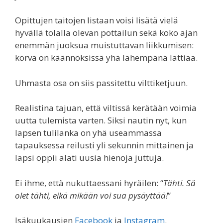
Opittujen taitojen listaan voisi lisätä vielä
hyvällä tolalla olevan pottailun sekä koko ajan
enemmän juoksua muistuttavan liikkumisen:
korva on käännöksissä yhä lähempänä lattiaa.
Uhmasta osa on siis passitettu vilttiketjuun.
Realistina tajuan, että viltissä kerätään voimia
uutta tulemista varten. Siksi nautin nyt, kun
lapsen tulilanka on yhä useammassa
tapauksessa reilusti yli sekunnin mittainen ja
lapsi oppii alati uusia hienoja juttuja.
Ei ihme, että nukuttaessani hyräilen: “
Tähti. Sä
olet tähti, eikä mikään voi sua pysäyttää!
”
Isäkuukausien
Facebook
ja
Instagram
.