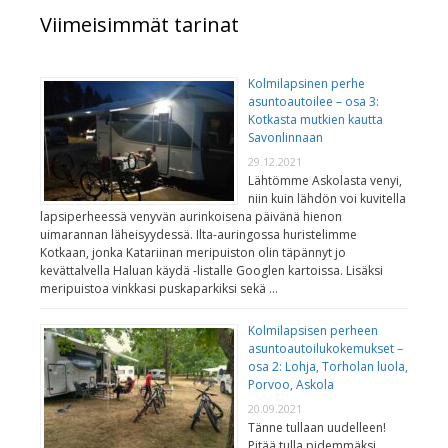
Viimeisimmät tarinat
Kolmilapsinen perhe
asuntoautoilee – osa 3:
Kotkasta mutkien kautta
Savonlinnaan
29.12.2021
Lähtömme Askolasta venyi,
niin kuin lähdön voi kuvitella
lapsiperheessä venyvän aurinkoisena päivänä hienon
uimarannan läheisyydessä. Ilta-auringossa huristelimme
Kotkaan, jonka Katariinan meripuiston olin täpännyt jo
kevättalvella Haluan käydä -listalle Googlen kartoissa. Lisäksi
meripuistoa vinkkasi puskaparkiksi sekä …
Kolmilapsisen perheen
asuntoautoilukokemukset –
osa 2: Lohja, Torholan luola,
Porvoo, Askola
20.09.2021
Tänne tullaan uudelleen!
Pitää tulla pidemmäksi