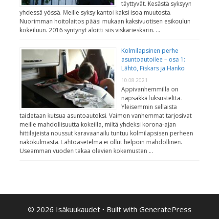
täyttyvät. Kesästä syksyyn
yhdessä yössä. Meille syksy kantoi kaksi isoa muutosta.
Nuorimman hoitolaitos pääsi mukaan kaksivuotisen esikoulun
kokeiluun. 2016 syntynyt aloitti siis viskarieskarin. …
Kolmilapsinen perhe
asuntoautoilee – osa 1:
Lähtö, Fiskars ja Hanko
10.08.2021
Appivanhemmilla on
näpsäkkä luksusteltta.
Yleisemmin sellaista
taidetaan kutsua asuntoautoksi. Vaimon vanhemmat tarjosivat
meille mahdollisuutta kokeilla, miltä yhdeksi korona-ajan
hittilajeista noussut karavaanailu tuntuu kolmilapsisen perheen
näkökulmasta. Lähtöasetelma ei ollut helpoin mahdollinen.
Useamman vuoden takaa olevien kokemusten …
© 2026 Isäkuukaudet
• Built with
GeneratePress