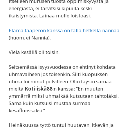
itselleen murusen tuosta oppimiskyvystä ja
energiasta, ei tarvitsisi kipuilla keski-
ikäistymistä. Lainaa mulle loistoasi.
Elämä taaperon kanssa on tällä hetkellä nannaa
(huom. ei Nannia).
Vielä kesällä oli toisin.
Seitsemässä isyysvuodessa on ehtinyt kohdata
uhmavaiheen jos toisenkin. Silti kuopuksen
uhma löi minut polvilleen. Olin täysin samaa
mieltä
Koti-iskä88
:n kanssa: “En muuten
ymmärrä miksi uhmaikää kutsutaan tahtoiäksi.
Sama kuin kutsuisi mustaa surmaa
kesäflunssaksi.”
Heinäkuussa tyttö tuntui huutavan, itkevän ja