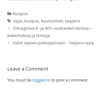
Categories
Kuopus
Tags
isyys
,
kuopus
,
kuulumiset
,
taapero
Chicagossa 6- ja 60+-vuotiaiden kanssa –
kokemuksia ja hintoja
Valot lapsen polkupyörään – helpoin tapa
Leave a Comment
You must be
logged in
to post a comment.