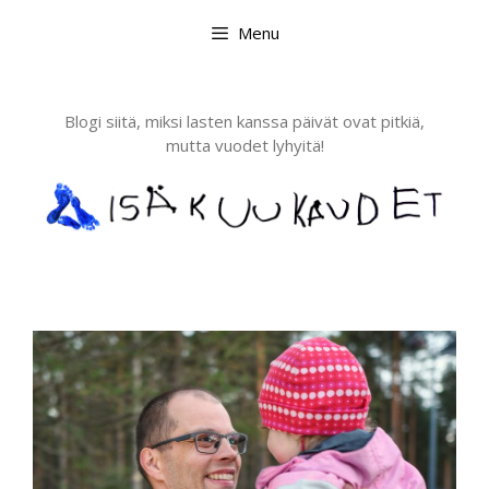
Skip
Menu
to
content
Blogi siitä, miksi lasten kanssa päivät ovat pitkiä,
mutta vuodet lyhyitä!