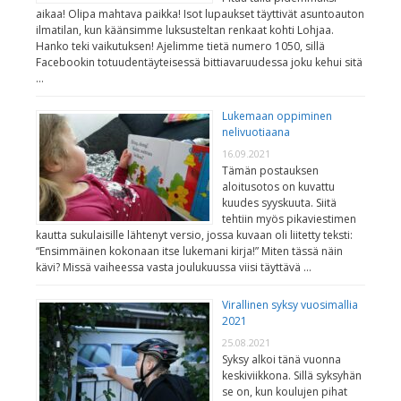
aikaa! Olipa mahtava paikka! Isot lupaukset täyttivät asuntoauton
ilmatilan, kun käänsimme luksusteltan renkaat kohti Lohjaa.
Hanko teki vaikutuksen! Ajelimme tietä numero 1050, sillä
Facebookin totuudentäyteisessä bittiavaruudessa joku kehui sitä
…
Lukemaan oppiminen
nelivuotiaana
16.09.2021
Tämän postauksen
aloitusotos on kuvattu
kuudes syyskuuta. Siitä
tehtiin myös pikaviestimen
kautta sukulaisille lähtenyt versio, jossa kuvaan oli liitetty teksti:
“Ensimmäinen kokonaan itse lukemani kirja!” Miten tässä näin
kävi? Missä vaiheessa vasta joulukuussa viisi täyttävä …
Virallinen syksy vuosimallia
2021
25.08.2021
Syksy alkoi tänä vuonna
keskiviikkona. Sillä syksyhän
se on, kun koulujen pihat