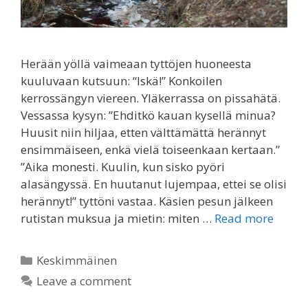
Herään yöllä vaimeaan tyttöjen huoneesta
kuuluvaan kutsuun: “Iskä!” Konkoilen
kerrossängyn viereen. Yläkerrassa on pissahätä.
Vessassa kysyn: ”Ehditkö kauan kysellä minua?
Huusit niin hiljaa, etten välttämättä herännyt
ensimmäiseen, enkä vielä toiseenkaan kertaan.”
”Aika monesti. Kuulin, kun sisko pyöri
alasängyssä. En huutanut lujempaa, ettei se olisi
herännyt!” tyttöni vastaa. Käsien pesun jälkeen
rutistan muksua ja mietin: miten …
Read more
Categories
Keskimmäinen
Leave a comment