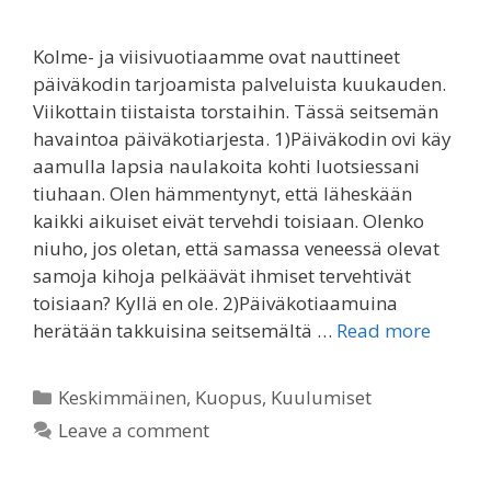
Kolme- ja viisivuotiaamme ovat nauttineet
päiväkodin tarjoamista palveluista kuukauden.
Viikottain tiistaista torstaihin. Tässä seitsemän
havaintoa päiväkotiarjesta. 1)Päiväkodin ovi käy
aamulla lapsia naulakoita kohti luotsiessani
tiuhaan. Olen hämmentynyt, että läheskään
kaikki aikuiset eivät tervehdi toisiaan. Olenko
niuho, jos oletan, että samassa veneessä olevat
samoja kihoja pelkäävät ihmiset tervehtivät
toisiaan? Kyllä en ole. 2)Päiväkotiaamuina
herätään takkuisina seitsemältä …
Read more
Categories
Keskimmäinen
,
Kuopus
,
Kuulumiset
Leave a comment