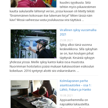
kuudes syyskuuta. Siitä
tehtiin myös pikaviestimen
kautta sukulaisille lähtenyt versio, jossa kuvaan oli liitetty teksti:
“Ensimmäinen kokonaan itse lukemani kirja!” Miten tässä näin
kävi? Missä vaiheessa vasta joulukuussa viisi täyttävä …
Virallinen syksy vuosimallia
2021
25.08.2021
Syksy alkoi tänä vuonna
keskiviikkona. Sillä syksyhän
se on, kun koulujen pihat
täyttyvät. Kesästä syksyyn
yhdessä yössä. Meille syksy kantoi kaksi isoa muutosta.
Nuorimman hoitolaitos pääsi mukaan kaksivuotisen esikoulun
kokeiluun. 2016 syntynyt aloitti siis viskarieskarin. …
Kolmilapsinen perhe
asuntoautoilee – osa 1:
Lähtö, Fiskars ja Hanko
10.08.2021
Appivanhemmilla on
näpsäkkä luksusteltta.