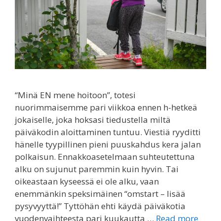
“Minä EN mene hoitoon”, totesi
nuorimmaisemme pari viikkoa ennen h-hetkeä
jokaiselle, joka hoksasi tiedustella miltä
päiväkodin aloittaminen tuntuu. Viestiä ryyditti
hänelle tyypillinen pieni puuskahdus kera jalan
polkaisun. Ennakkoasetelmaan suhteutettuna
alku on sujunut paremmin kuin hyvin. Tai
oikeastaan kyseessä ei ole alku, vaan
enemmänkin speksimäinen “omstart – lisää
pysyvyyttä!” Tyttöhän ehti käydä päiväkotia
vuodenvaihteesta pari kuukautta …
Read more