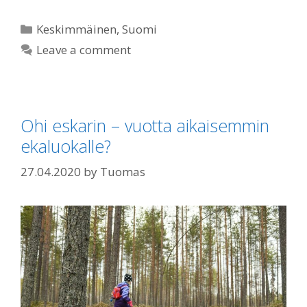
Categories
Keskimmäinen
,
Suomi
Leave a comment
Ohi eskarin – vuotta aikaisemmin
ekaluokalle?
27.04.2020
by
Tuomas