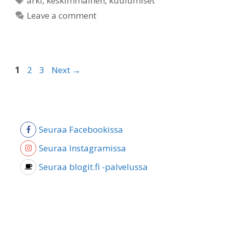
arki
,
keskimmäinen
,
kuulumiset
Leave a comment
Page
Page
Page
1
2
3
Next
→
Seuraa Facebookissa
Seuraa Instagramissa
Seuraa blogit.fi -palvelussa