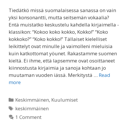
Tiedätkö missä suomalaisessa sanassa on vain
yksi konsonantti, mutta seitsemän vokaalia?
Entä muistatko keskustelu kahdella kirjaimella -
klassikon: “Kokoo koko kokko, Kokko!” “Koko
kokkoko?” “Koko kokko!” Tällaiset kielelliset
leikittelyt ovat minulle ja vaimolleni mieluisia
kuin katkottomat yöunet. Rakastamme suomen
kieltä. Ei ihme, että lapsemme ovat osoittaneet
kiinnostusta kirjaimia ja sanoja kohtaan jo
muutaman vuoden iässä. Merkitystä …
Read
more
Categories
Keskimmäinen
,
Kuulumiset
Tags
keskimmäinen
1 Comment