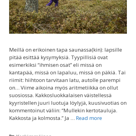
Meillä on erikoinen tapa saunassa(kin): lapsille
pitää esittää kysymyksiä. Tyypillisiä ovat
esimerkiksi “ihmisen osat” eli missä on
kantapää, missä on lapaluu, missä on päkiä. Tai
riimit: hiihtoon tarvitaan latu, autolle parempi
on… Viime aikoina myös aritmetiikka on ollut
suosiossa. Kakkosluokkalaisen väistellessä
kyyristellen juuri luotuja löylyjä, kuusivuotias on
kommentoinut väliin: “Mullekin kertotauluja.
Kakkosta ja kolmosta.” Ja …
Read more
Categories