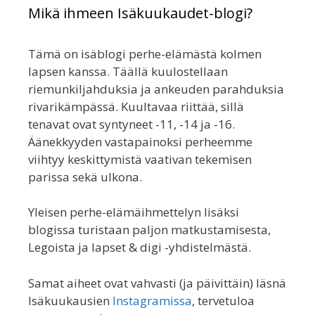
Mikä ihmeen Isäkuukaudet-blogi?
Tämä on isäblogi perhe-elämästä kolmen
lapsen kanssa. Täällä kuulostellaan
riemunkiljahduksia ja ankeuden parahduksia
rivarikämpässä. Kuultavaa riittää, sillä
tenavat ovat syntyneet -11, -14 ja -16.
Äänekkyyden vastapainoksi perheemme
viihtyy keskittymistä vaativan tekemisen
parissa sekä ulkona.
Yleisen perhe-elämäihmettelyn lisäksi
blogissa turistaan paljon matkustamisesta,
Legoista ja lapset & digi -yhdistelmästä.
Samat aiheet ovat vahvasti (ja päivittäin) läsnä
Isäkuukausien
Instagramissa
, tervetuloa