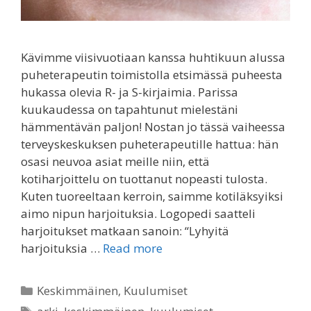
Kävimme viisivuotiaan kanssa huhtikuun alussa
puheterapeutin toimistolla etsimässä puheesta
hukassa olevia R- ja S-kirjaimia. Parissa
kuukaudessa on tapahtunut mielestäni
hämmentävän paljon! Nostan jo tässä vaiheessa
terveyskeskuksen puheterapeutille hattua: hän
osasi neuvoa asiat meille niin, että
kotiharjoittelu on tuottanut nopeasti tulosta.
Kuten tuoreeltaan kerroin, saimme kotiläksyiksi
aimo nipun harjoituksia. Logopedi saatteli
harjoitukset matkaan sanoin: “Lyhyitä
harjoituksia …
Read more
Categories
Keskimmäinen
,
Kuulumiset
Tags