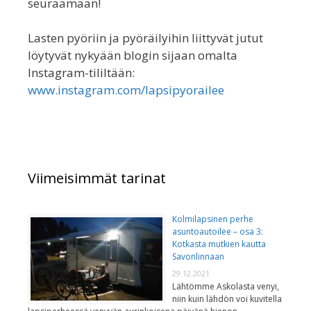
seuraamaan!
Lasten pyöriin ja pyöräilyihin liittyvät jutut
löytyvät nykyään blogin sijaan omalta
Instagram-tililtään:
www.instagram.com/lapsipyorailee
Viimeisimmät tarinat
Kolmilapsinen perhe
asuntoautoilee – osa 3:
Kotkasta mutkien kautta
Savonlinnaan
29.12.2021
Lähtömme Askolasta venyi,
niin kuin lähdön voi kuvitella