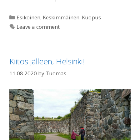
Categories
Esikoinen
,
Keskimmäinen
,
Kuopus
Leave a comment
Kiitos jälleen, Helsinki!
11.08.2020
by
Tuomas