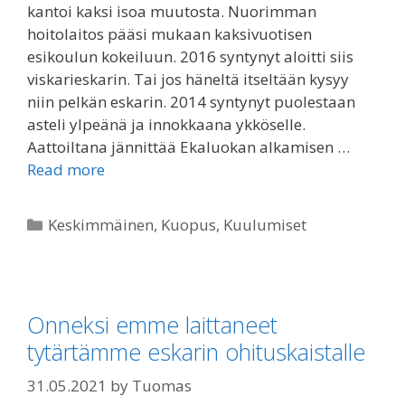
kantoi kaksi isoa muutosta. Nuorimman
hoitolaitos pääsi mukaan kaksivuotisen
esikoulun kokeiluun. 2016 syntynyt aloitti siis
viskarieskarin. Tai jos häneltä itseltään kysyy
niin pelkän eskarin. 2014 syntynyt puolestaan
asteli ylpeänä ja innokkaana ykköselle.
Aattoiltana jännittää Ekaluokan alkamisen …
Read more
Categories
Keskimmäinen
,
Kuopus
,
Kuulumiset
Onneksi emme laittaneet
tytärtämme eskarin ohituskaistalle
31.05.2021
by
Tuomas