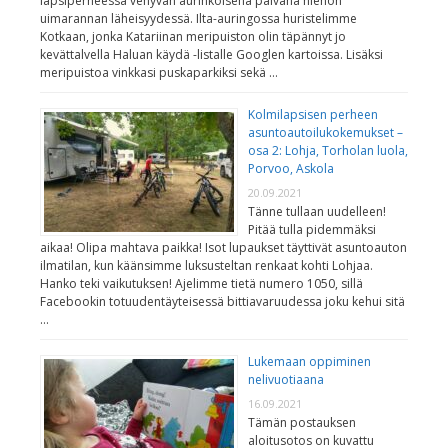
lapsiperheessä venyvän aurinkoisena päivänä hienon
uimarannan läheisyydessä. Ilta-auringossa huristelimme
Kotkaan, jonka Katariinan meripuiston olin täpännyt jo
kevättalvella Haluan käydä -listalle Googlen kartoissa. Lisäksi
meripuistoa vinkkasi puskaparkiksi sekä …
Kolmilapsisen perheen
asuntoautoilukokemukset –
osa 2: Lohja, Torholan luola,
Porvoo, Askola
20.09.2021
Tänne tullaan uudelleen!
Pitää tulla pidemmäksi
aikaa! Olipa mahtava paikka! Isot lupaukset täyttivät asuntoauton
ilmatilan, kun käänsimme luksusteltan renkaat kohti Lohjaa.
Hanko teki vaikutuksen! Ajelimme tietä numero 1050, sillä
Facebookin totuudentäyteisessä bittiavaruudessa joku kehui sitä
…
Lukemaan oppiminen
nelivuotiaana
16.09.2021
Tämän postauksen
aloitusotos on kuvattu