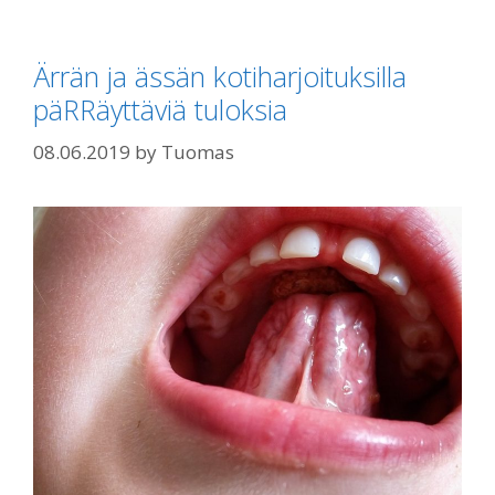
Ärrän ja ässän kotiharjoituksilla
päRRäyttäviä tuloksia
08.06.2019
by
Tuomas