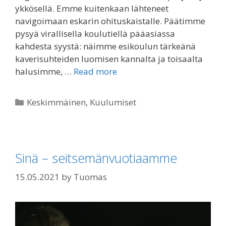
ykkösellä. Emme kuitenkaan lähteneet
navigoimaan eskarin ohituskaistalle. Päätimme
pysyä virallisella koulutiellä pääasiassa
kahdesta syystä: näimme esikoulun tärkeänä
kaverisuhteiden luomisen kannalta ja toisaalta
halusimme, …
Read more
Categories
Keskimmäinen
,
Kuulumiset
Sinä – seitsemänvuotiaamme
15.05.2021
by
Tuomas