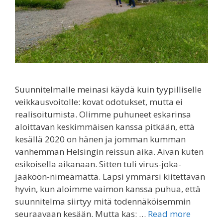
Suunnitelmalle meinasi käydä kuin tyypilliselle
veikkausvoitolle: kovat odotukset, mutta ei
realisoitumista. Olimme puhuneet eskarinsa
aloittavan keskimmäisen kanssa pitkään, että
kesällä 2020 on hänen ja jomman kumman
vanhemman Helsingin reissun aika. Aivan kuten
esikoisella aikanaan. Sitten tuli virus-joka-
jääköön-nimeämättä. Lapsi ymmärsi kiitettävän
hyvin, kun aloimme vaimon kanssa puhua, että
suunnitelma siirtyy mitä todennäköisemmin
seuraavaan kesään. Mutta kas: …
Read more