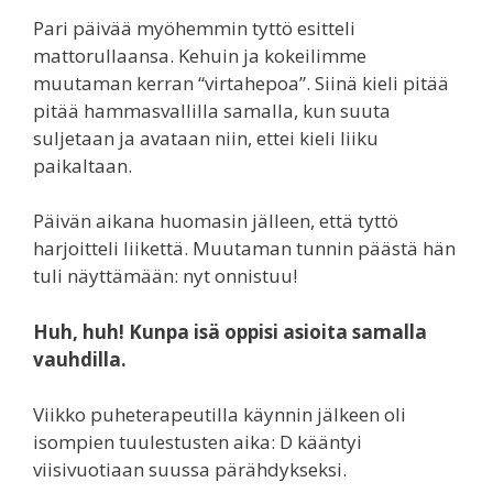
Pari päivää myöhemmin tyttö esitteli
mattorullaansa. Kehuin ja kokeilimme
muutaman kerran “virtahepoa”. Siinä kieli pitää
pitää hammasvallilla samalla, kun suuta
suljetaan ja avataan niin, ettei kieli liiku
paikaltaan.
Päivän aikana huomasin jälleen, että tyttö
harjoitteli liikettä. Muutaman tunnin päästä hän
tuli näyttämään: nyt onnistuu!
Huh, huh! Kunpa isä oppisi asioita samalla
vauhdilla.
Viikko puheterapeutilla käynnin jälkeen oli
isompien tuulestusten aika: D kääntyi
viisivuotiaan suussa pärähdykseksi.