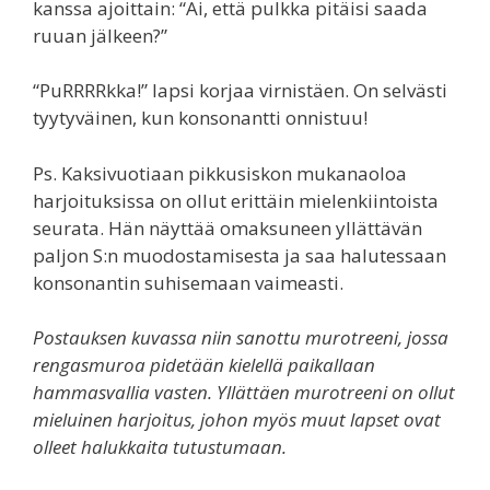
kanssa ajoittain: “Ai, että pulkka pitäisi saada
ruuan jälkeen?”
“PuRRRRkka!” lapsi korjaa virnistäen. On selvästi
tyytyväinen, kun konsonantti onnistuu!
Ps. Kaksivuotiaan pikkusiskon mukanaoloa
harjoituksissa on ollut erittäin mielenkiintoista
seurata. Hän näyttää omaksuneen yllättävän
paljon S:n muodostamisesta ja saa halutessaan
konsonantin suhisemaan vaimeasti.
Postauksen kuvassa niin sanottu murotreeni, jossa
rengasmuroa pidetään kielellä paikallaan
hammasvallia vasten. Yllättäen murotreeni on ollut
mieluinen harjoitus, johon myös muut lapset ovat
olleet halukkaita tutustumaan.