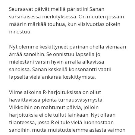
Seuraavat päivät meillä päristiin! Sanan
varsinaisessa merkityksessä. On muuten jossain
määrin märkää touhua, kun viisivuotias oikein
innostuu.
Nyt olemme keskittyneet pärinän ohella viemään
ärrää sanoihin. Se onnistuu lapsella jo
mielestäni varsin hyvin ärrällä alkavissa
sanoissa. Sanan keskellä konsonantti vaatii
lapselta vielä ankaraa keskittymistä.
Viime aikoina R-harjoituksissa on ollut
havaittavissa pientä turnausväsymystä.
Viikkoihin on mahtunut päiviä, jolloin
harjoituksia ei ole tullut lainkaan. Nyt ollaan
tilanteessa, jossa R ei tule vielä luonnostaan
sanoihin, mutta muistuttelemme asiasta vaimon