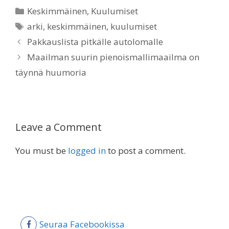
Categories
Keskimmäinen
,
Kuulumiset
Tags
arki
,
keskimmäinen
,
kuulumiset
Pakkauslista pitkälle autolomalle
Maailman suurin pienoismallimaailma on
täynnä huumoria
Leave a Comment
You must be
logged in
to post a comment.
Seuraa Facebookissa