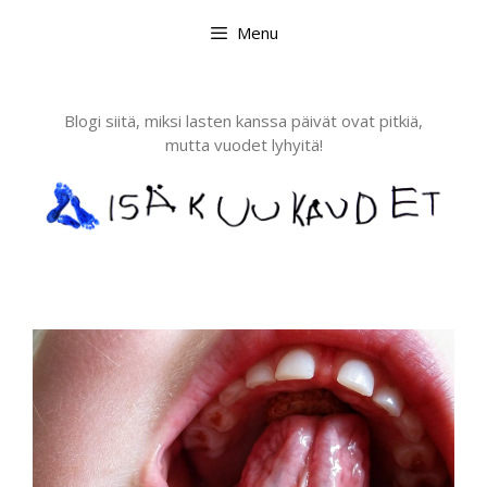
Skip
Menu
to
content
Blogi siitä, miksi lasten kanssa päivät ovat pitkiä,
mutta vuodet lyhyitä!