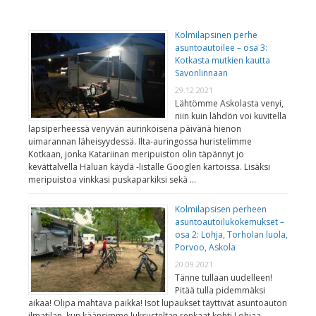
Kolmilapsinen perhe
asuntoautoilee – osa 3:
Kotkasta mutkien kautta
Savonlinnaan
29.12.2021
Lähtömme Askolasta venyi,
niin kuin lähdön voi kuvitella
lapsiperheessä venyvän aurinkoisena päivänä hienon
uimarannan läheisyydessä. Ilta-auringossa huristelimme
Kotkaan, jonka Katariinan meripuiston olin täpännyt jo
kevättalvella Haluan käydä -listalle Googlen kartoissa. Lisäksi
meripuistoa vinkkasi puskaparkiksi sekä …
Kolmilapsisen perheen
asuntoautoilukokemukset –
osa 2: Lohja, Torholan luola,
Porvoo, Askola
20.09.2021
Tänne tullaan uudelleen!
Pitää tulla pidemmäksi
aikaa! Olipa mahtava paikka! Isot lupaukset täyttivät asuntoauton
ilmatilan, kun käänsimme luksusteltan renkaat kohti Lohjaa.