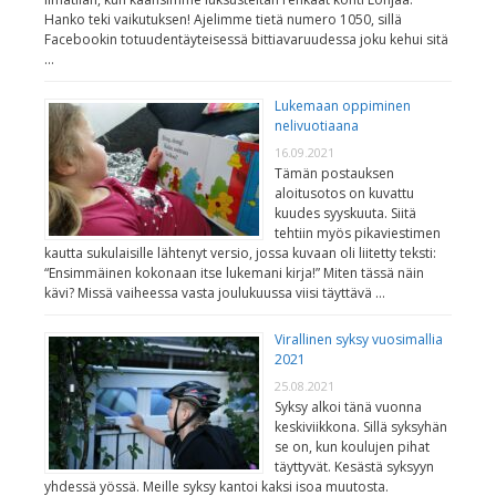
Hanko teki vaikutuksen! Ajelimme tietä numero 1050, sillä
Facebookin totuudentäyteisessä bittiavaruudessa joku kehui sitä
…
Lukemaan oppiminen
nelivuotiaana
16.09.2021
Tämän postauksen
aloitusotos on kuvattu
kuudes syyskuuta. Siitä
tehtiin myös pikaviestimen
kautta sukulaisille lähtenyt versio, jossa kuvaan oli liitetty teksti:
“Ensimmäinen kokonaan itse lukemani kirja!” Miten tässä näin
kävi? Missä vaiheessa vasta joulukuussa viisi täyttävä …
Virallinen syksy vuosimallia
2021
25.08.2021
Syksy alkoi tänä vuonna
keskiviikkona. Sillä syksyhän
se on, kun koulujen pihat
täyttyvät. Kesästä syksyyn
yhdessä yössä. Meille syksy kantoi kaksi isoa muutosta.