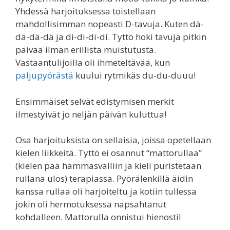
Yhdessä harjoituksessa toistellaan
mahdollisimman nopeasti D-tavuja. Kuten dä-
dä-dä-dä ja di-di-di-di. Tyttö hoki tavuja pitkin
päivää ilman erillistä muistutusta.
Vastaantulijoilla oli ihmeteltävää, kun
paljupyörästä
kuului rytmikäs du-du-duuu!
Ensimmäiset selvät edistymisen merkit
ilmestyivät jo neljän päivän kuluttua!
Osa harjoituksista on sellaisia, joissa opetellaan
kielen liikkeitä. Tyttö ei osannut “mattorullaa”
(kielen pää hammasvalliin ja kieli puristetaan
rullana ulos) terapiassa. Pyörälenkillä äidin
kanssa rullaa oli harjoiteltu ja kotiin tullessa
jokin oli hermotuksessa napsahtanut
kohdalleen. Mattorulla onnistui hienosti!