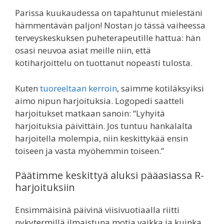
Parissa kuukaudessa on tapahtunut mielestäni
hämmentävän paljon! Nostan jo tässä vaiheessa
terveyskeskuksen puheterapeutille hattua: hän
osasi neuvoa asiat meille niin, että
kotiharjoittelu on tuottanut nopeasti tulosta.
Kuten
tuoreeltaan kerroin
, saimme kotiläksyiksi
aimo nipun harjoituksia. Logopedi saatteli
harjoitukset matkaan sanoin: “Lyhyitä
harjoituksia päivittäin. Jos tuntuu hankalalta
harjoitella molempia, niin keskittykää ensin
toiseen ja vasta myöhemmin toiseen.”
Päätimme keskittyä aluksi pääasiassa R-
harjoituksiin
Ensimmäisinä päivinä viisivuotiaalla riitti
nykytermillä ilmaistuna motia vaikka ja kuinka.