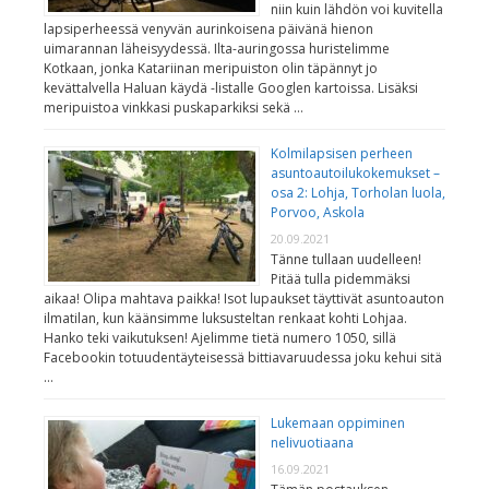
niin kuin lähdön voi kuvitella
lapsiperheessä venyvän aurinkoisena päivänä hienon
uimarannan läheisyydessä. Ilta-auringossa huristelimme
Kotkaan, jonka Katariinan meripuiston olin täpännyt jo
kevättalvella Haluan käydä -listalle Googlen kartoissa. Lisäksi
meripuistoa vinkkasi puskaparkiksi sekä …
Kolmilapsisen perheen
asuntoautoilukokemukset –
osa 2: Lohja, Torholan luola,
Porvoo, Askola
20.09.2021
Tänne tullaan uudelleen!
Pitää tulla pidemmäksi
aikaa! Olipa mahtava paikka! Isot lupaukset täyttivät asuntoauton
ilmatilan, kun käänsimme luksusteltan renkaat kohti Lohjaa.
Hanko teki vaikutuksen! Ajelimme tietä numero 1050, sillä
Facebookin totuudentäyteisessä bittiavaruudessa joku kehui sitä
…
Lukemaan oppiminen
nelivuotiaana
16.09.2021