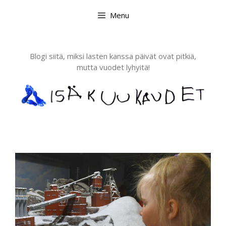
Skip
Menu
to
content
Blogi siitä, miksi lasten kanssa päivät ovat pitkiä,
mutta vuodet lyhyitä!