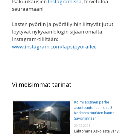
Isäkuukausien
Instagramissa
, tervetuloa
seuraamaan!
Lasten pyöriin ja pyöräilyihin liittyvät jutut
löytyvät nykyään blogin sijaan omalta
Instagram-tililtään:
www.instagram.com/lapsipyorailee
Viimeisimmät tarinat
Kolmilapsinen perhe
asuntoautoilee – osa 3:
Kotkasta mutkien kautta
Savonlinnaan
29.12.2021
Lähtömme Askolasta venyi,