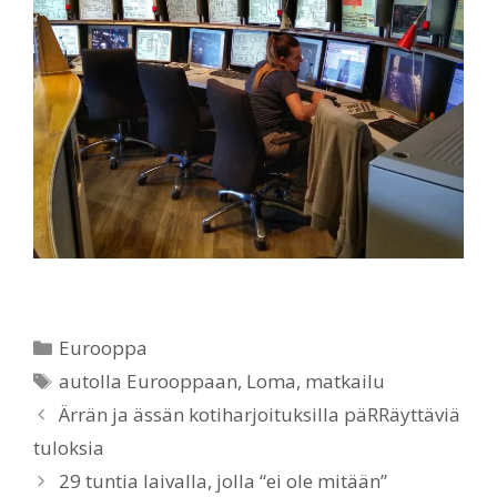
Categories
Eurooppa
Tags
autolla Eurooppaan
,
Loma
,
matkailu
Ärrän ja ässän kotiharjoituksilla päRRäyttäviä
tuloksia
29 tuntia laivalla, jolla “ei ole mitään”