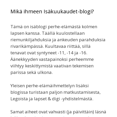
Mikä ihmeen Isäkuukaudet-blogi?
Tämä on isäblogi perhe-elämästä kolmen
lapsen kanssa. Täällä kuulostellaan
riemunkiljahduksia ja ankeuden parahduksia
rivarikämpässä. Kuultavaa riittää, sillä
tenavat ovat syntyneet -11, -14 ja -16.
Äänekkyyden vastapainoksi perheemme
viihtyy keskittymistä vaativan tekemisen
parissa sekä ulkona.
Yleisen perhe-elämäihmettelyn lisäksi
blogissa turistaan paljon matkustamisesta,
Legoista ja lapset & digi -yhdistelmästä.
Samat aiheet ovat vahvasti (ja päivittäin) läsnä