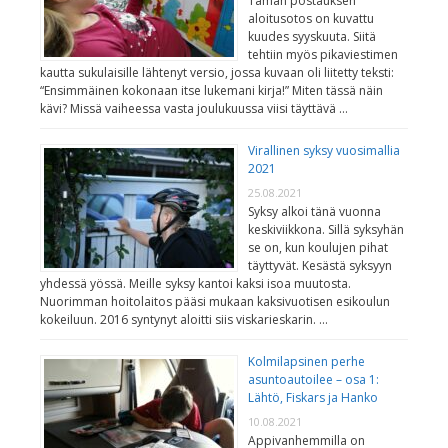
Tämän postauksen
aloitusotos on kuvattu
kuudes syyskuuta. Siitä
tehtiin myös pikaviestimen
kautta sukulaisille lähtenyt versio, jossa kuvaan oli liitetty teksti:
“Ensimmäinen kokonaan itse lukemani kirja!” Miten tässä näin
kävi? Missä vaiheessa vasta joulukuussa viisi täyttävä …
Virallinen syksy vuosimallia
2021
25.08.2021
Syksy alkoi tänä vuonna
keskiviikkona. Sillä syksyhän
se on, kun koulujen pihat
täyttyvät. Kesästä syksyyn
yhdessä yössä. Meille syksy kantoi kaksi isoa muutosta.
Nuorimman hoitolaitos pääsi mukaan kaksivuotisen esikoulun
kokeiluun. 2016 syntynyt aloitti siis viskarieskarin. …
Kolmilapsinen perhe
asuntoautoilee – osa 1:
Lähtö, Fiskars ja Hanko
10.08.2021
Appivanhemmilla on