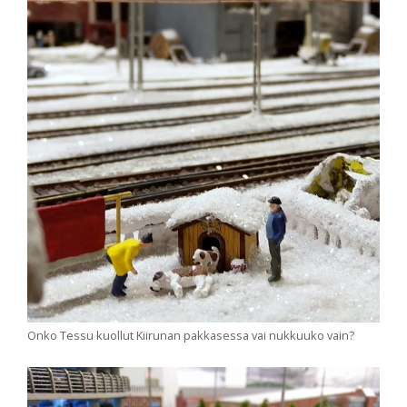
Onko Tessu kuollut Kiirunan pakkasessa vai nukkuuko vain?