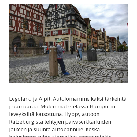
Legoland ja Alpit. Autolomamme kaksi tärkeintä
päämäärää. Molemmat etelässä Hampurin
leveyksiltä katsottuna. Hyppy autoon
Ratzeburgista tehtyjen päiväseikkailuiden
jälkeen ja suunta autobahnille. Koska
halusimme pitää ajomatkat ennemminkin