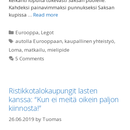
keikahti lopulta tukevasti Saksan puolelle.
Kahdeksi painavimmaksi punnukseksi Saksan
kupissa …
Read more
Categories
Eurooppa
,
Legot
Tags
autolla Eurooppaan
,
kaupallinen yhteistyö
,
Loma
,
matkailu
,
mielipide
5 Comments
Ristikkotalokaupungit lasten
kanssa: “Kun ei meitä oikein paljon
kiinnosta!”
26.06.2019
by
Tuomas