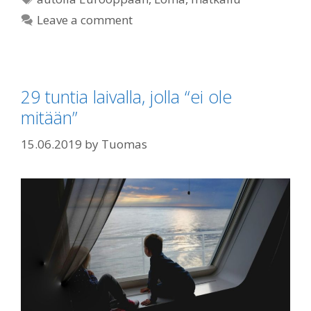
Leave a comment
29 tuntia laivalla, jolla “ei ole
mitään”
15.06.2019
by
Tuomas