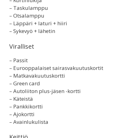
– Kortinlukija
– Taskulamppu
– Otsalamppu
– Läppäri + laturi + hiiri
– Sykevyö + lähetin
Viralliset
– Passit
– Eurooppalaiset sairasvakuutuskortit
– Matkavakuutuskortti
– Green card
– Autoliiton plus-jäsen -kortti
– Käteistä
– Pankkikortti
– Ajokortti
– Avainlukulista
Keittiö