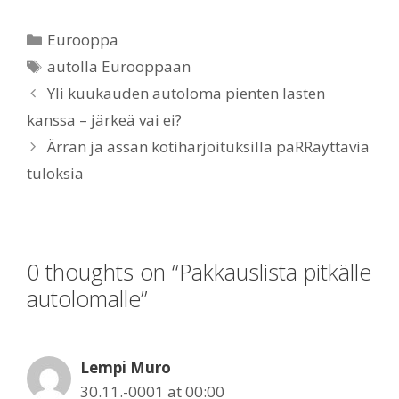
Categories
Eurooppa
Tags
autolla Eurooppaan
Yli kuukauden autoloma pienten lasten
kanssa – järkeä vai ei?
Ärrän ja ässän kotiharjoituksilla päRRäyttäviä
tuloksia
0 thoughts on “Pakkauslista pitkälle
autolomalle”
Lempi Muro
30.11.-0001 at 00:00