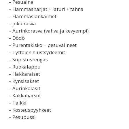
– Pesuaine
– Hammasharjat + laturi + tahna
– Hammaslankaimet
– Joku rasva
– Aurinkorasva (vahva ja kevyempi)
– Dödö
– Purentakisko + pesuvälineet
– Tyttöjen hiustsydeemit
– Supistusrengas
– Ruokalappu
– Hakkaraiset
– Kynsisakset
– Aurinkolasit
– Kakkaharsot
– Talkki
– Kosteuspyyhkeet
– Pesupussi