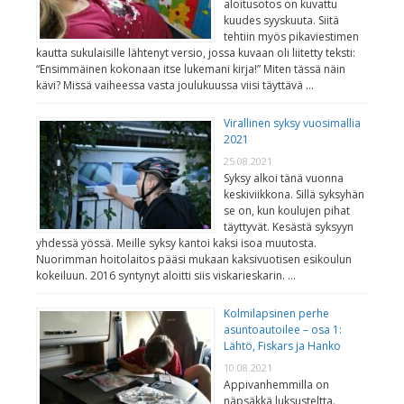
aloitusotos on kuvattu
kuudes syyskuuta. Siitä
tehtiin myös pikaviestimen
kautta sukulaisille lähtenyt versio, jossa kuvaan oli liitetty teksti:
“Ensimmäinen kokonaan itse lukemani kirja!” Miten tässä näin
kävi? Missä vaiheessa vasta joulukuussa viisi täyttävä …
Virallinen syksy vuosimallia
2021
25.08.2021
Syksy alkoi tänä vuonna
keskiviikkona. Sillä syksyhän
se on, kun koulujen pihat
täyttyvät. Kesästä syksyyn
yhdessä yössä. Meille syksy kantoi kaksi isoa muutosta.
Nuorimman hoitolaitos pääsi mukaan kaksivuotisen esikoulun
kokeiluun. 2016 syntynyt aloitti siis viskarieskarin. …
Kolmilapsinen perhe
asuntoautoilee – osa 1:
Lähtö, Fiskars ja Hanko
10.08.2021
Appivanhemmilla on
näpsäkkä luksusteltta.