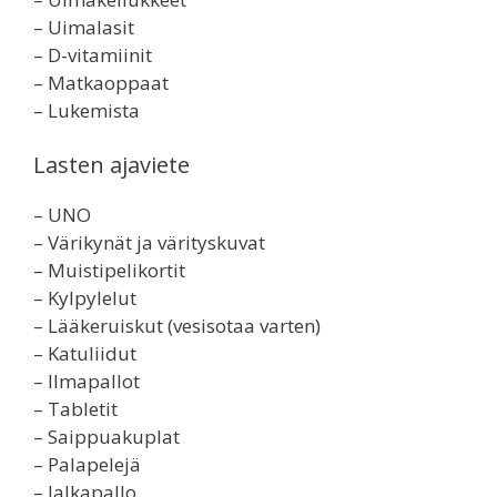
– Uimalasit
– D-vitamiinit
– Matkaoppaat
– Lukemista
Lasten ajaviete
– UNO
– Värikynät ja värityskuvat
– Muistipelikortit
– Kylpylelut
– Lääkeruiskut (vesisotaa varten)
– Katuliidut
– Ilmapallot
– Tabletit
– Saippuakuplat
– Palapelejä
– Jalkapallo