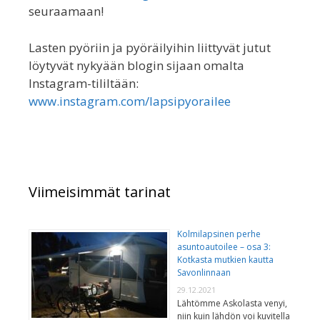
seuraamaan!
Lasten pyöriin ja pyöräilyihin liittyvät jutut
löytyvät nykyään blogin sijaan omalta
Instagram-tililtään:
www.instagram.com/lapsipyorailee
Viimeisimmät tarinat
Kolmilapsinen perhe
asuntoautoilee – osa 3:
Kotkasta mutkien kautta
Savonlinnaan
29.12.2021
Lähtömme Askolasta venyi,
niin kuin lähdön voi kuvitella