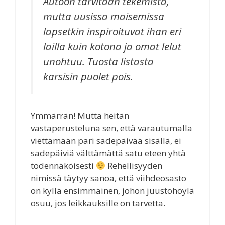
Autoon tarvitaan tekemistä,
mutta uusissa maisemissa
lapsetkin inspiroituvat ihan eri
lailla kuin kotona ja omat lelut
unohtuu. Tuosta listasta
karsisin puolet pois.
Ymmärrän! Mutta heitän
vastaperusteluna sen, että varautumalla
viettämään pari sadepäivää sisällä, ei
sadepäiviä välttämättä satu eteen yhtä
todennäköisesti
Rehellisyyden
nimissä täytyy sanoa, että viihdeosasto
on kyllä ensimmäinen, johon juustohöylä
osuu, jos leikkauksille on tarvetta.