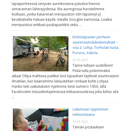
lapsiperheessä venyvän aurinkoisena päivänä hienon
uimarannan läheisyydessä. Ilta-auringossa huristelimme
Kotkaan, jonka Katariinan meripuiston olin täpännyt jo
kevättalvella Haluan käydä -listalle Googlen kartoissa. Lisäksi
meripuistoa vinkkasi puskaparkiksi sekä …
Kolmilapsisen perheen
asuntoautoilukokemukset –
osa 2: Lohja, Torholan luola,
Porvoo, Askola
20.09.2021
Tänne tullaan uudelleen!
Pitää tulla pidemmäksi
aikaa! Olipa mahtava paikka! Isot lupaukset täyttivät asuntoauton
ilmatilan, kun käänsimme luksusteltan renkaat kohti Lohjaa.
Hanko teki vaikutuksen! Ajelimme tietä numero 1050, sillä
Facebookin totuudentäyteisessä bittiavaruudessa joku kehui sitä
…
Lukemaan oppiminen
nelivuotiaana
16.09.2021
Tämän postauksen