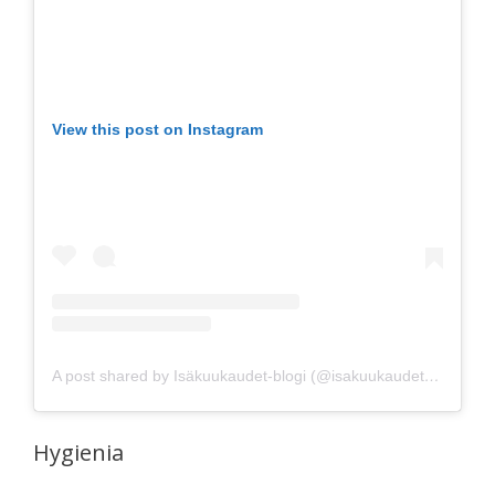
View this post on Instagram
A post shared by Isäkuukaudet-blogi (@isakuukaudet)
on
May 
Hygienia