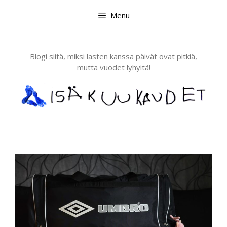
Skip
Menu
to
content
Blogi siitä, miksi lasten kanssa päivät ovat pitkiä,
mutta vuodet lyhyitä!