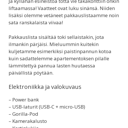
Ja kyllähän esineistöä totta vie takakonttiin onkin
liftaamassa! Vaatteet ovat luku sinänsä. Niiden
lisäksi olemme vetäneet pakkauslistaamme noin
sata ranskalaista viivaa!
Pakkauslista sisältää toki sellaistakin, jota
ilmankin pärjäisi. Mieluummin kuitekin
kuljetamme esimerkiksi paistinpannun kotoa
kuin sadattelemme apartementoksen pilalle
lämmitettyä pannua lasten huutaessa
päivällistä pöytään.
Elektroniikka ja valokuvaus
– Power bank
– USB-laturit (USB-C + micro-USB)
– Gorilla-Pod
– Kamerakalusto