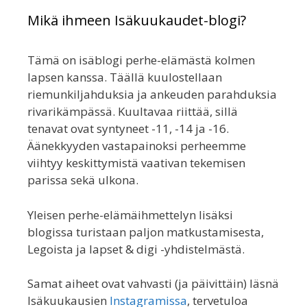
Mikä ihmeen Isäkuukaudet-blogi?
Tämä on isäblogi perhe-elämästä kolmen
lapsen kanssa. Täällä kuulostellaan
riemunkiljahduksia ja ankeuden parahduksia
rivarikämpässä. Kuultavaa riittää, sillä
tenavat ovat syntyneet -11, -14 ja -16.
Äänekkyyden vastapainoksi perheemme
viihtyy keskittymistä vaativan tekemisen
parissa sekä ulkona.
Yleisen perhe-elämäihmettelyn lisäksi
blogissa turistaan paljon matkustamisesta,
Legoista ja lapset & digi -yhdistelmästä.
Samat aiheet ovat vahvasti (ja päivittäin) läsnä
Isäkuukausien
Instagramissa
, tervetuloa