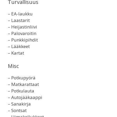
Turvallisuus
– EA-laukku
– Laastarit
– Heijastinliivi
– Palovaroitin
– Punkkipihdit
– Lääkkeet
– Kartat
Misc
– Potkupyörä
– Matkarattaat
– Potkulauta
– Autojääkaappi
– Sanakirja
– Sontsat
– Uimakellukkeet