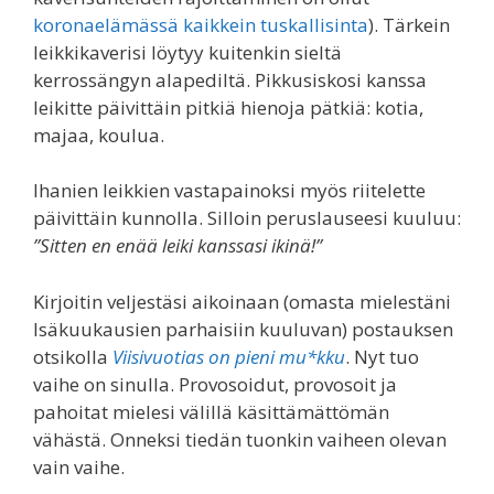
koronaelämässä kaikkein tuskallisinta
). Tärkein
leikkikaverisi löytyy kuitenkin sieltä
kerrossängyn alapediltä. Pikkusiskosi kanssa
leikitte päivittäin pitkiä hienoja pätkiä: kotia,
majaa, koulua.
Ihanien leikkien vastapainoksi myös riitelette
päivittäin kunnolla. Silloin peruslauseesi kuuluu:
”Sitten en enää leiki kanssasi ikinä!”
Kirjoitin veljestäsi aikoinaan (omasta mielestäni
Isäkuukausien parhaisiin kuuluvan) postauksen
otsikolla
Viisivuotias on pieni mu*kku
. Nyt tuo
vaihe on sinulla. Provosoidut, provosoit ja
pahoitat mielesi välillä käsittämättömän
vähästä. Onneksi tiedän tuonkin vaiheen olevan
vain vaihe.