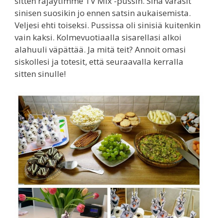
sitten räjäytimme TV Mix -pussin. Sinä varasit
sinisen suosikin jo ennen satsin aukaisemista.
Veljesi ehti toiseksi. Pussissa oli sinisiä kuitenkin
vain kaksi. Kolmevuotiaalla sisarellasi alkoi
alahuuli väpättää. Ja mitä teit? Annoit omasi
siskollesi ja totesit, että seuraavalla kerralla
sitten sinulle!