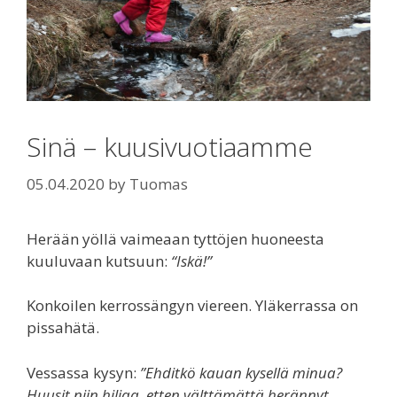
Sinä – kuusivuotiaamme
05.04.2020
by
Tuomas
Herään yöllä vaimeaan tyttöjen huoneesta
kuuluvaan kutsuun:
“Iskä!”
Konkoilen kerrossängyn viereen. Yläkerrassa on
pissahätä.
Vessassa kysyn:
”Ehditkö kauan kysellä minua?
Huusit niin hiljaa, etten välttämättä herännyt