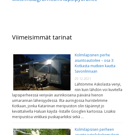
Viimeisimmät tarinat
Kolmilapsinen perhe
asuntoautoilee – osa 3:
Kotkasta mutkien kautta
Savonlinnaan
29.12.2021
Lähtömme Askolasta venyi,
niin kuin lähdön voi kuvitella
lapsiperheessä venyvän aurinkoisena päivänä hienon
uimarannan läheisyydessä. Ilta-auringossa huristelimme
Kotkaan, jonka Katariinan meripuiston olin täpännyt jo
kevättalvella Haluan käydä -listalle Googlen kartoissa. Lisäksi
meripuistoa vinkkasi puskaparkiksi sekä …
Kolmilapsisen perheen
asuntoautoilukokemukset –