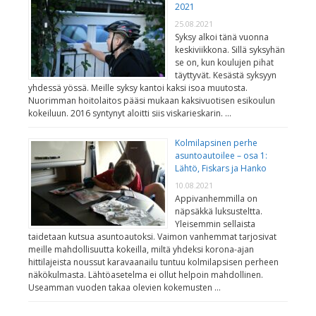
2021
25.08.2021
Syksy alkoi tänä vuonna
keskiviikkona. Sillä syksyhän
se on, kun koulujen pihat
täyttyvät. Kesästä syksyyn
yhdessä yössä. Meille syksy kantoi kaksi isoa muutosta.
Nuorimman hoitolaitos pääsi mukaan kaksivuotisen esikoulun
kokeiluun. 2016 syntynyt aloitti siis viskarieskarin. …
Kolmilapsinen perhe
asuntoautoilee – osa 1:
Lähtö, Fiskars ja Hanko
10.08.2021
Appivanhemmilla on
näpsäkkä luksusteltta.
Yleisemmin sellaista
taidetaan kutsua asuntoautoksi. Vaimon vanhemmat tarjosivat
meille mahdollisuutta kokeilla, miltä yhdeksi korona-ajan
hittilajeista noussut karavaanailu tuntuu kolmilapsisen perheen
näkökulmasta. Lähtöasetelma ei ollut helpoin mahdollinen.
Useamman vuoden takaa olevien kokemusten …