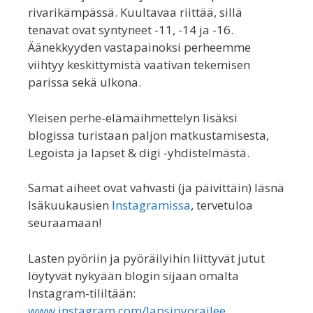
rivarikämpässä. Kuultavaa riittää, sillä
tenavat ovat syntyneet -11, -14 ja -16.
Äänekkyyden vastapainoksi perheemme
viihtyy keskittymistä vaativan tekemisen
parissa sekä ulkona.
Yleisen perhe-elämäihmettelyn lisäksi
blogissa turistaan paljon matkustamisesta,
Legoista ja lapset & digi -yhdistelmästä.
Samat aiheet ovat vahvasti (ja päivittäin) läsnä
Isäkuukausien
Instagramissa
, tervetuloa
seuraamaan!
Lasten pyöriin ja pyöräilyihin liittyvät jutut
löytyvät nykyään blogin sijaan omalta
Instagram-tililtään:
www.instagram.com/lapsipyorailee