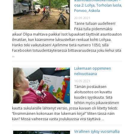
osa 2: Lohja, Torholan luola,
Porvoo, Askola
20.09.2021
Tänne tullaan uudelleen!
Pitää tulla pidemmäksi
aikaa! Olipa mahtava paikka! Isot lupaukset täyttivät asuntoauton
ilmatilan, kun käänsimme luksusteltan renkaat kohti Lohjaa.
Hanko teki vaikutuksen! Ajelimme tietä numero 1050, sillä
Facebookin totuudentäyteisessä bittiavaruudessa joku kehui sitä
…
Lukemaan oppiminen
nelivuotiaana
16.09.2021
Tämän postauksen
aloitusotos on kuvattu
kuudes syyskuuta. Siitä
tehtiin myös pikaviestimen
kautta sukulaisille lähtenyt versio, jossa kuvaan oli liitetty teksti:
“Ensimmäinen kokonaan itse lukemani kirja!” Miten tässä näin
kävi? Missä vaiheessa vasta joulukuussa viisi täyttävä …
Virallinen syksy vuosimallia