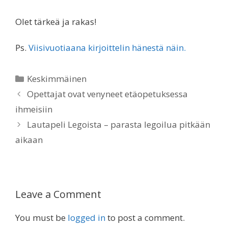
Olet tärkeä ja rakas!
Ps.
Viisivuotiaana kirjoittelin hänestä näin.
Categories
Keskimmäinen
Opettajat ovat venyneet etäopetuksessa
ihmeisiin
Lautapeli Legoista – parasta legoilua pitkään
aikaan
Leave a Comment
You must be
logged in
to post a comment.