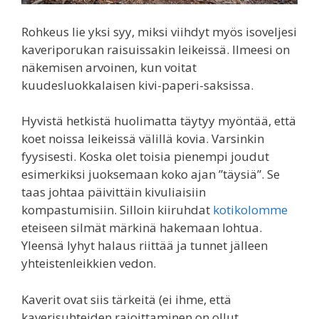
Rohkeus lie yksi syy, miksi viihdyt myös isoveljesi
kaveriporukan raisuissakin leikeissä. Ilmeesi on
näkemisen arvoinen, kun voitat
kuudesluokkalaisen kivi-paperi-saksissa.
Hyvistä hetkistä huolimatta täytyy myöntää, että
koet noissa leikeissä välillä kovia. Varsinkin
fyysisesti. Koska olet toisia pienempi joudut
esimerkiksi juoksemaan koko ajan ”täysiä”. Se
taas johtaa päivittäin kivuliaisiin
kompastumisiin. Silloin kiiruhdat
kotikolomme
eteiseen silmät märkinä hakemaan lohtua.
Yleensä lyhyt halaus riittää ja tunnet jälleen
yhteistenleikkien vedon.
Kaverit ovat siis tärkeitä (ei ihme, että
kaverisuhteiden rajoittaminen on ollut