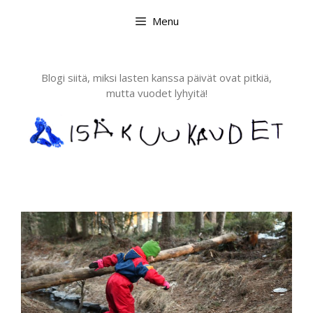
Skip
Menu
to
content
Blogi siitä, miksi lasten kanssa päivät ovat pitkiä,
mutta vuodet lyhyitä!