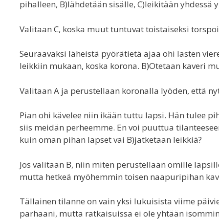
pihalleen, B)lähdetään sisälle, C)leikitään yhdessä y
Valitaan C, koska muut tuntuvat toistaiseksi torspoil
Seuraavaksi läheistä pyörätietä ajaa ohi lasten vier
leikkiin mukaan, koska korona. B)Otetaan kaveri 
Valitaan A ja perustellaan koronalla lyöden, että n
Pian ohi kävelee niin ikään tuttu lapsi. Hän tulee 
siis meidän perheemme. En voi puuttua tilanteeseen
kuin oman pihan lapset vai B)jatketaan leikkiä?
Jos valitaan B, niin miten perustellaan omille lapsil
mutta hetkeä myöhemmin toisen naapuripihan kaver
Tällainen tilanne on vain yksi lukuisista viime päivi
parhaani, mutta ratkaisuissa ei ole yhtään isommin