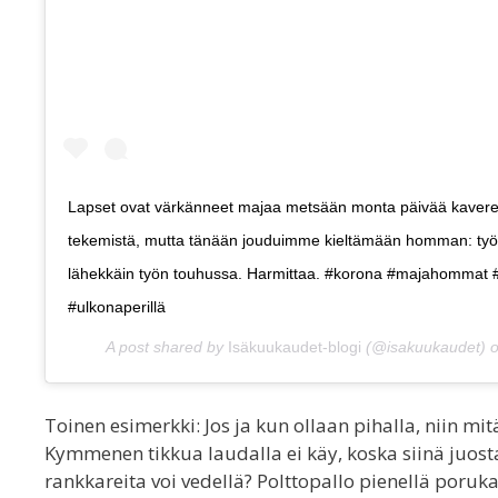
Lapset ovat värkänneet majaa metsään monta päivää kavere
tekemistä, mutta tänään jouduimme kieltämään homman: työmie
lähekkäin työn touhussa. Harmittaa. #korona #majahommat 
#ulkonaperillä
A post shared by
Isäkuukaudet-blogi
(@isakuukaudet) 
Toinen esimerkki: Jos ja kun ollaan pihalla, niin mitä 
Kymmenen tikkua laudalla ei käy, koska siinä juosta
rankkareita voi vedellä? Polttopallo pienellä porukal