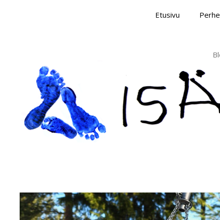
Skip
Etusivu
Perhe
to
content
Bl