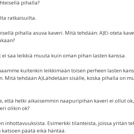
hteisellä pihalla?
ta ratkaisuilta.
eisellä pihalla asuva kaveri. Mitä tehdään: A)Ei oteta kave
mukaan?
yt ei saa leikkiä muuta kuin oman pihan lasten kanssa.
pihaamme kuitenkin leikkimään toisen perheen lasten kans
. Mitä tehdään A)Lähdetään sisälle, koska pihalla on mu
le, että hetki aikaisemmin naapuripihan kaveri ei ollut ok,
i olikin ok?
en inhottavuuksista. Esimerkki tilanteista, joissa yritän t
 katsoen päätä eikä häntää.