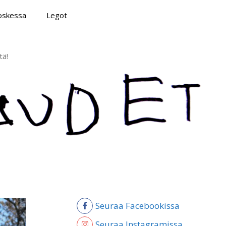
poskessa
Legot
tä!
Seuraa Facebookissa
Seuraa Instagramissa