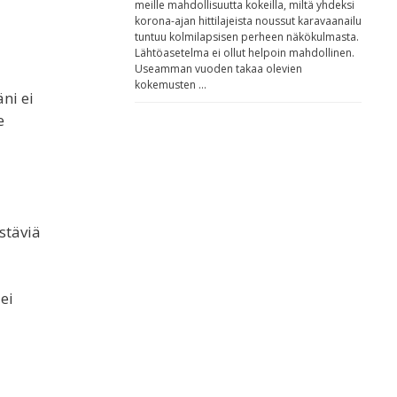
meille mahdollisuutta kokeilla, miltä yhdeksi
korona-ajan hittilajeista noussut karavaanailu
tuntuu kolmilapsisen perheen näkökulmasta.
Lähtöasetelma ei ollut helpoin mahdollinen.
Useamman vuoden takaa olevien
kokemusten …
ni ei
e
stäviä
ei