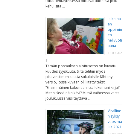
totuudentäyteisessä bittiavaruudessa joku
kehui sitä …
Lukema
an
oppimin
en
nelivuoti
aana
16.09.202
1
Tämän postauksen aloitusotos on kuvattu
kuudes syyskuuta. Siitä tehtiin myös
pikaviestimen kautta sukulaisille lähtenyt
versio, jossa kuvaan oli liitetty teksti:
“Ensimmäinen kokonaan itse lukemani kirja!”
Miten tässä näin kävi? Missä vaiheessa vasta
joulukuussa viisi täyttävä …
Viralline
n syksy
vuosima
llia 2021