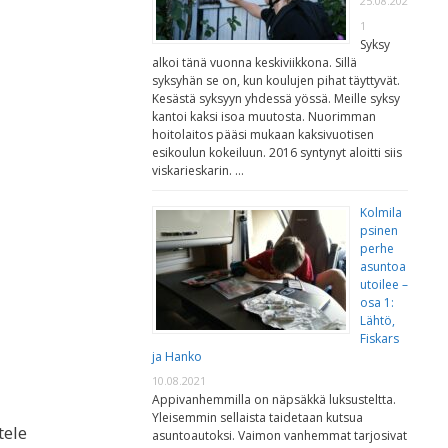
25.08.202
1
Syksy
alkoi tänä vuonna keskiviikkona. Sillä
syksyhän se on, kun koulujen pihat täyttyvät.
Kesästä syksyyn yhdessä yössä. Meille syksy
kantoi kaksi isoa muutosta. Nuorimman
hoitolaitos pääsi mukaan kaksivuotisen
esikoulun kokeiluun. 2016 syntynyt aloitti siis
viskarieskarin. …
Kolmila
psinen
perhe
asuntoa
utoilee –
osa 1:
Lähtö,
Fiskars
ja Hanko
10.08.2021
Appivanhemmilla on näpsäkkä luksusteltta.
Yleisemmin sellaista taidetaan kutsua
tele
asuntoautoksi. Vaimon vanhemmat tarjosivat