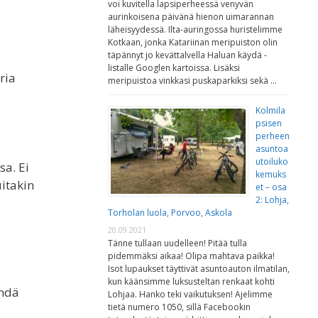
voi kuvitella lapsiperheessä venyvän
aurinkoisena päivänä hienon uimarannan
läheisyydessä. Ilta-auringossa huristelimme
Kotkaan, jonka Katariinan meripuiston olin
täpännyt jo kevättalvella Haluan käydä -
listalle Googlen kartoissa. Lisäksi
ria
meripuistoa vinkkasi puskaparkiksi sekä …
Kolmila
psisen
perheen
asuntoa
utoiluko
sa. Ei
kemuks
itakin
et – osa
2: Lohja,
Torholan luola, Porvoo, Askola
20.09.2021
Tänne tullaan uudelleen! Pitää tulla
pidemmäksi aikaa! Olipa mahtava paikka!
Isot lupaukset täyttivät asuntoauton ilmatilan,
kun käänsimme luksusteltan renkaat kohti
ehdä
Lohjaa. Hanko teki vaikutuksen! Ajelimme
tietä numero 1050, sillä Facebookin