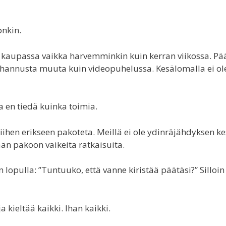
onkin.
 kaupassa vaikka harvemminkin kuin kerran viikossa. Pää
 juhannusta muuta kuin videopuhelussa. Kesälomalla ei ol
 en tiedä kuinka toimia.
siihen erikseen pakoteta. Meillä ei ole ydinräjähdyksen ke
än pakoon vaikeita ratkaisuita.
n lopulla: ”Tuntuuko, että vanne kiristää päätäsi?” Silloin 
 kieltää kaikki. Ihan kaikki.