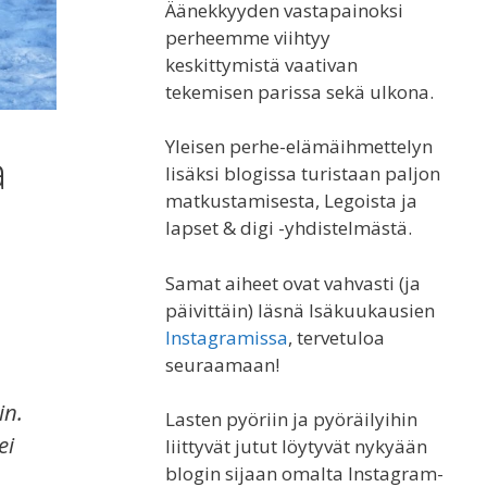
Äänekkyyden vastapainoksi
perheemme viihtyy
keskittymistä vaativan
tekemisen parissa sekä ulkona.
Yleisen perhe-elämäihmettelyn
a
lisäksi blogissa turistaan paljon
matkustamisesta, Legoista ja
lapset & digi -yhdistelmästä.
Samat aiheet ovat vahvasti (ja
päivittäin) läsnä Isäkuukausien
Instagramissa
, tervetuloa
seuraamaan!
in.
Lasten pyöriin ja pyöräilyihin
ei
liittyvät jutut löytyvät nykyään
blogin sijaan omalta Instagram-