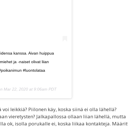
idensa kanssa. Aivan huippua
het ja -naiset olivat liian
#poikanimun #luontolataa
on
Mar 22, 2020 at 9:06am PDT
voi leikkiä? Piilonen käy, koska siinä ei olla lähellä?
an vieretysten? Jalkapallossa ollaan liian lähellä, mutta
la ok, isolla porukalle ei, koska liikaa kontakteja. Määrit