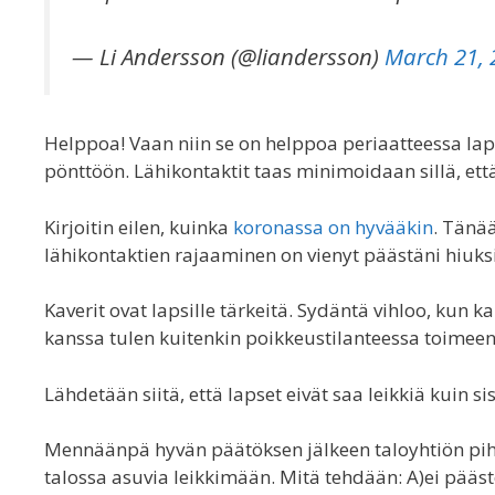
— Li Andersson (@liandersson)
March 21, 
Helppoa! Vaan niin se on helppoa periaatteessa la
pönttöön. Lähikontaktit taas minimoidaan sillä, ett
Kirjoitin eilen, kuinka
koronassa on hyvääkin
. Tänää
lähikontaktien rajaaminen on vienyt päästäni hiuks
Kaverit ovat lapsille tärkeitä. Sydäntä vihloo, kun
kanssa tulen kuitenkin poikkeustilanteessa toimeen
Lähdetään siitä, että lapset eivät saa leikkiä kuin s
Mennäänpä hyvän päätöksen jälkeen taloyhtiön pih
talossa asuvia leikkimään. Mitä tehdään: A)ei pääste