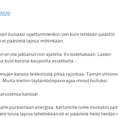
2020
psen kuivaksi opettaminenkin: sen kuin tehdään päästöt
ä ei päästetä lapsia mihinkään.
n en ole jaksanut niin ajatella. En todellakaan. Lasten
ia kuin korona kaupoilta asiakkaita.
 kamujen kanssa leikkimistä pitää rajoittaa. Tämän vihlon
. Mutta kiellon täytäntöönpano ajaa minut hulluksi.
isarustensa kanssa!
alle purkamaan energiaa. Kartanolle tulee muitakin sa
tä toisia lapsia lähellekään eli ei päästetä heitä heidän