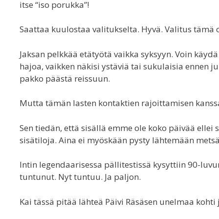
itse “iso porukka”!
Saattaa kuulostaa valitukselta. Hyvä. Valitus tämä 
Jaksan pelkkää etätyötä vaikka syksyyn. Voin käydä
hajoa, vaikken näkisi ystäviä tai sukulaisia ennen
pakko päästä reissuun.
Mutta tämän lasten kontaktien rajoittamisen kanssa
Sen tiedän, että sisällä emme ole koko päivää ellei 
sisätiloja. Aina ei myöskään pysty lähtemään metsä
Intin legendaarisessa pällitestissä kysyttiin 90-luvu
tuntunut. Nyt tuntuu. Ja paljon.
Kai tässä pitää lähteä Päivi Räsäsen unelmaa kohti ja