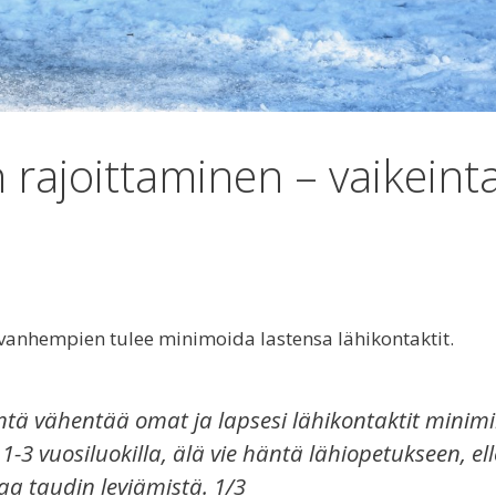
 rajoittaminen – vaikeint
: vanhempien tulee minimoida lastensa lähikontaktit.
tä vähentää omat ja lapsesi lähikontaktit minimi
-3 vuosiluokilla, älä vie häntä lähiopetukseen, ell
a taudin leviämistä. 1/3