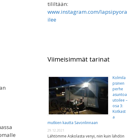
tililtään:
www.instagram.com/lapsipyora
ilee
Viimeisimmät tarinat
Kolmila
psinen
nan
perhe
asuntoa
utoilee –
osa 3:
Kotkast
a
mutkien kautta Savonlinnaan
massa
29.12.2021
 omalle
Lähtömme Askolasta venyi, niin kuin lähdön