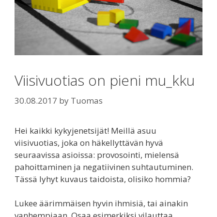
Viisivuotias on pieni mu_kku
30.08.2017
by
Tuomas
Hei kaikki kykyjenetsijät! Meillä asuu
viisivuotias, joka on häkellyttävän hyvä
seuraavissa asioissa: provosointi, mielensä
pahoittaminen ja negatiivinen suhtautuminen.
Tässä lyhyt kuvaus taidoista, olisiko hommia?
Lukee äärimmäisen hyvin ihmisiä, tai ainakin
vanhempiaan. Osaa esimerkiksi vilauttaa