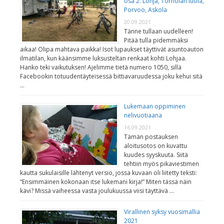
osa 2: Lohja, Torholan luola,
Porvoo, Askola
20.09.2021
Tänne tullaan uudelleen!
Pitää tulla pidemmäksi
aikaa! Olipa mahtava paikka! Isot lupaukset täyttivät asuntoauton
ilmatilan, kun käänsimme luksusteltan renkaat kohti Lohjaa.
Hanko teki vaikutuksen! Ajelimme tietä numero 1050, sillä
Facebookin totuudentäyteisessä bittiavaruudessa joku kehui sitä
…
Lukemaan oppiminen
nelivuotiaana
16.09.2021
Tämän postauksen
aloitusotos on kuvattu
kuudes syyskuuta. Siitä
tehtiin myös pikaviestimen
kautta sukulaisille lähtenyt versio, jossa kuvaan oli liitetty teksti:
“Ensimmäinen kokonaan itse lukemani kirja!” Miten tässä näin
kävi? Missä vaiheessa vasta joulukuussa viisi täyttävä …
Virallinen syksy vuosimallia
2021