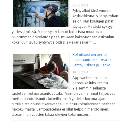
25.08.2021
Syksy alkoi tänä vuonna
keskiviikkona. Sillä syksyhän
se on, kun koulujen pihat
täyttyvät. Kesästä syksyyn
yhdessä yössä. Meille syksy kantoi kaksi isoa muutosta.
Nuorimman hoitolaitos pääsi mukaan kaksivuotisen esikoulun
kokeiluun. 2016 syntynyt aloitti siis viskarieskarin. …
Kolmilapsinen perhe
asuntoautoilee – osa 1:
Lähtö, Fiskars ja Hanko
10.08.2021
Appivanhemmilla on
näpsäkkä luksusteltta.
Yleisemmin sellaista
taidetaan kutsua asuntoautoksi. Vaimon vanhemmat tarjosivat
meille mahdollisuutta kokeilla, miltä yhdeksi korona-ajan
hittilajeista noussut karavaanailu tuntuu kolmilapsisen perheen
näkökulmasta. Lähtöasetelma ei ollut helpoin mahdollinen.
Useamman vuoden takaa olevien kokemusten …