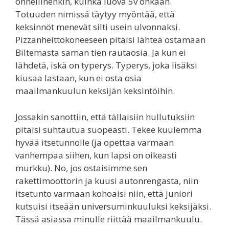
onnellinenkin, kuinka luova 5v onkaan.
Totuuden nimissä täytyy myöntää, että
keksinnöt menevät silti usein ulvonnaksi.
Pizzanheittokoneeseen pitäisi lähteä ostamaan
Biltemasta saman tien rautaosia. Ja kun ei
lähdetä, iskä on typerys. Typerys, joka lisäksi
kiusaa lastaan, kun ei osta osia
maailmankuulun keksijän keksintöihin.
Jossakin sanottiin, että tällaisiin hullutuksiin
pitäisi suhtautua suopeasti. Tekee kuulemma
hyvää itsetunnolle (ja opettaa varmaan
vanhempaa siihen, kun lapsi on oikeasti
murkku). No, jos ostaisimme sen
rakettimoottorin ja kuusi autonrengasta, niin
itsetunto varmaan kohoaisi niin, että juniori
kutsuisi itseään universuminkuuluksi keksijäksi.
Tässä asiassa minulle riittää maailmankuulu.