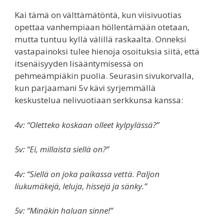
Kai tämä on välttämätöntä, kun viisivuotias
opettaa vanhempiaan höllentämään otetaan,
mutta tuntuu kyllä välillä raskaalta. Onneksi
vastapainoksi tulee hienoja osoituksia siitä, että
itsenäisyyden lisääntymisessä on
pehmeämpiäkin puolia. Seurasin sivukorvalla,
kun parjaamani 5v kävi syrjemmällä
keskustelua nelivuotiaan serkkunsa kanssa:
4v: “Oletteko koskaan olleet kylpylässä?”
5v: “Ei, millaista siellä on?”
4v: “Siellä on joka paikassa vettä. Paljon
liukumäkejä, leluja, hissejä ja sänky.”
5v: “Minäkin haluan sinne!”