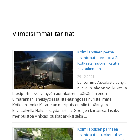
Viimeisimmät tarinat
Kolmilapsinen perhe
asuntoautoilee – osa 3:
Kotkasta mutkien kautta
Savonlinnaan
29.12.2021
Lähtömme Askolasta venyi,
niin kuin lähdön voi kuvitella
lapsiperheessä venyvän aurinkoisena päivänä hienon
uimarannan läheisyydessä. Ilta-auringossa huristelimme
Kotkaan, jonka Katariinan meripuiston olin täpännyt jo
kevättalvella Haluan käydä -listalle Googlen kartoissa. Lisäksi
meripuistoa vinkkasi puskaparkiksi sekä …
Kolmilapsisen perheen
asuntoautoilukokemukset –