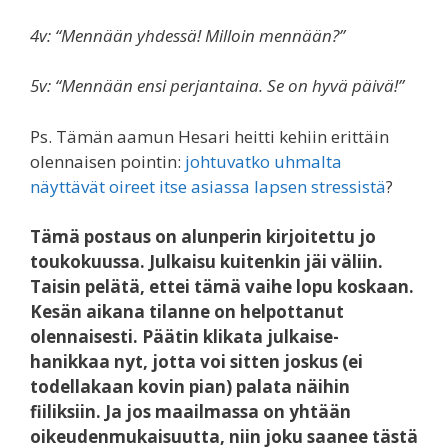
4v: “Mennään yhdessä! Milloin mennään?”
5v: “Mennään ensi perjantaina. Se on hyvä päivä!”
Ps. Tämän aamun Hesari heitti kehiin erittäin
olennaisen pointin:
johtuvatko uhmalta
näyttävät oireet itse asiassa lapsen stressistä
?
Tämä postaus on alunperin kirjoitettu jo
toukokuussa. Julkaisu kuitenkin jäi väliin.
Taisin pelätä, ettei tämä vaihe lopu koskaan.
Kesän aikana tilanne on helpottanut
olennaisesti. Päätin klikata julkaise-
hanikkaa nyt, jotta voi sitten joskus (ei
todellakaan kovin pian) palata näihin
fiiliksiin. Ja jos maailmassa on yhtään
oikeudenmukaisuutta, niin joku saanee tästä