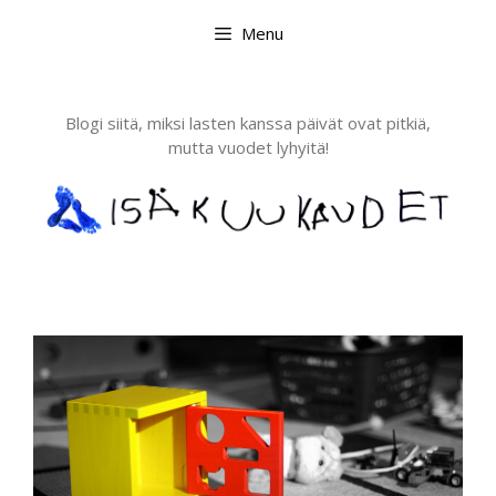
Skip
Menu
to
content
Blogi siitä, miksi lasten kanssa päivät ovat pitkiä,
mutta vuodet lyhyitä!