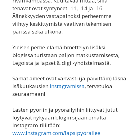
rivarikämpässä. Kuultavaa riittää, sillä
tenavat ovat syntyneet -11, -14 ja -16.
Äänekkyyden vastapainoksi perheemme
viihtyy keskittymistä vaativan tekemisen
parissa sekä ulkona.
Yleisen perhe-elämäihmettelyn lisäksi
blogissa turistaan paljon matkustamisesta,
Legoista ja lapset & digi -yhdistelmästä.
Samat aiheet ovat vahvasti (ja päivittäin) läsnä
Isäkuukausien
Instagramissa
, tervetuloa
seuraamaan!
Lasten pyöriin ja pyöräilyihin liittyvät jutut
löytyvät nykyään blogin sijaan omalta
Instagram-tililtään:
www.instagram.com/lapsipyorailee