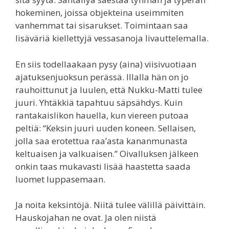
hokeminen, joissa objekteina useimmiten
vanhemmat tai sisarukset. Toimintaan saa
lisäväriä kiellettyjä vessasanoja livauttelemalla.
En siis todellaakaan pysy (aina) viisivuotiaan
ajatuksenjuoksun perässä. Illalla hän on jo
rauhoittunut ja luulen, että Nukku-Matti tulee
juuri. Yhtäkkiä tapahtuu säpsähdys. Kuin
rantakaislikon hauella, kun viereen putoaa
peltiä: “Keksin juuri uuden koneen. Sellaisen,
jolla saa erotettua raa’asta kananmunasta
keltuaisen ja valkuaisen.” Oivalluksen jälkeen
onkin taas mukavasti lisää haastetta saada
luomet luppasemaan.
Ja noita keksintöjä. Niitä tulee välillä päivittäin.
Hauskojahan ne ovat. Ja olen niistä