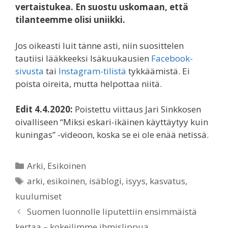
vertaistukea. En suostu uskomaan, että
tilanteemme olisi uniikki.
Jos oikeasti luit tänne asti, niin suosittelen
tautiisi lääkkeeksi Isäkuukausien
Facebook-
sivusta
tai
Instagram-tilistä
tykkäämistä. Ei
poista oireita, mutta helpottaa niitä.
Edit 4.4.2020:
Poistettu viittaus Jari Sinkkosen
oivalliseen “Miksi eskari-ikäinen käyttäytyy kuin
kuningas” -videoon, koska se ei ole enää netissä.
Categories
Arki
,
Esikoinen
Tags
arki
,
esikoinen
,
isäblogi
,
isyys
,
kasvatus
,
kuulumiset
Suomen luonnolle liputettiin ensimmäistä
kertaa – kokeilimme ihmislippua