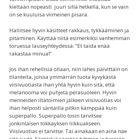
kieltään nopeasti juuri sillä hetkellä, kun se vain
on se kuuluisa viimeinen pisara.
Hallitsee hyvin käsitteet rakkaus, tykkääminen ja
pitäminen. Käyttää niitä esimerkiksi vanhemman
toruessa lauseyhteydessä: “Et taida enää
rakastaa minua!”
Jos ihan rehellisiä ollaan, niin lähes päivittäin on
tilanteita, joissa ymmärrän tuota kyvykästä
viisivuotiasta ihan yhtä hyvin kuin sitä, että
melanooma voi puhjeta peräsuoleen. Hyvin
menneiden iltatoimien jälkeen viisivuotias voi
ihan helposti säntäillä pitkin kämppää kuin
superpallo. Superpallo tosin tarvitsee
jonkinlaisen tökkäyksen liikkuakseen.
Viisivuotias ei tarvitse. Tai ainakaan en aina näe
sitä syytä. Säntäilyä säestää tyhmän ja typerän