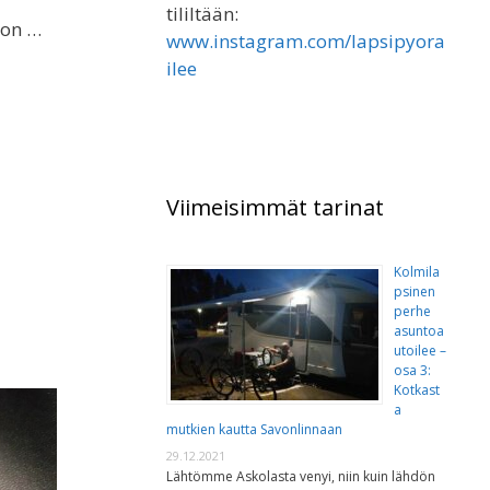
tililtään:
 on …
www.instagram.com/lapsipyora
ilee
Viimeisimmät tarinat
Kolmila
psinen
perhe
asuntoa
utoilee –
osa 3:
Kotkast
a
mutkien kautta Savonlinnaan
29.12.2021
Lähtömme Askolasta venyi, niin kuin lähdön