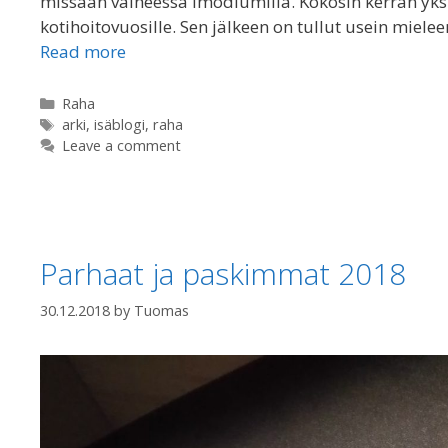
missään vaiheessa Imodiumilla. Kokosin kerran yks
kotihoitovuosille. Sen jälkeen on tullut usein miele
Read more
Categories
Raha
Tags
arki
,
isäblogi
,
raha
Leave a comment
Parhaat ja paskimmat 2018
30.12.2018
by
Tuomas