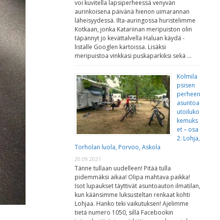
voi kuvitella lapsiperheessä venyvän
aurinkoisena päivänä hienon uimarannan
läheisyydessä. Ilta-auringossa huristelimme
Kotkaan, jonka Katariinan meripuiston olin
täpännyt jo kevättalvella Haluan käydä -
listalle Googlen kartoissa. Lisäksi
meripuistoa vinkkasi puskaparkiksi sekä …
Kolmila
psisen
perheen
asuntoa
utoiluko
kemuks
et – osa
2: Lohja,
Torholan luola, Porvoo, Askola
20.09.2021
Tänne tullaan uudelleen! Pitää tulla
pidemmäksi aikaa! Olipa mahtava paikka!
Isot lupaukset täyttivät asuntoauton ilmatilan,
kun käänsimme luksusteltan renkaat kohti
Lohjaa. Hanko teki vaikutuksen! Ajelimme
tietä numero 1050, sillä Facebookin