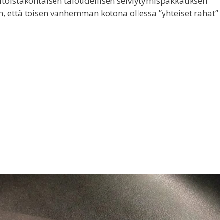
itoistakohtaisen taloudellisen selviytymispakkauksen
en, että toisen vanhemman kotona ollessa ”yhteiset rahat”