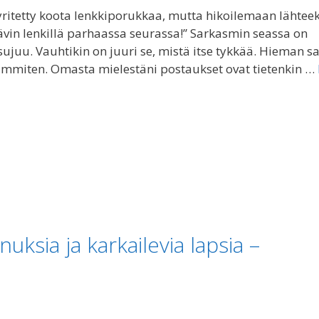
on yritetty koota lenkkiporukkaa, mutta hikoilemaan lähtee
Kävin lenkillä parhaassa seurassa!” Sarkasmin seassa on
ujuu. Vauhtikin on juuri se, mistä itse tykkää. Hieman 
mmiten. Omasta mielestäni postaukset ovat tietenkin …
uksia ja karkailevia lapsia –