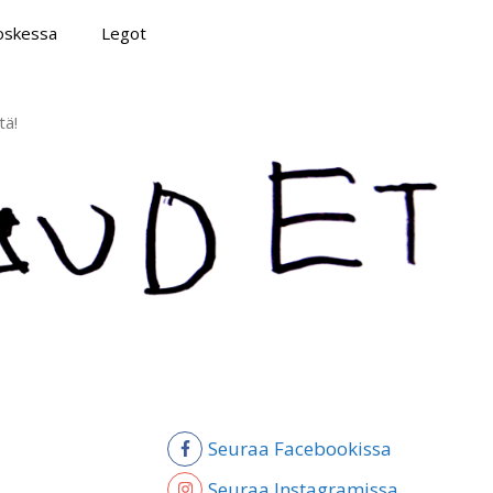
poskessa
Legot
tä!
Seuraa Facebookissa
Seuraa Instagramissa