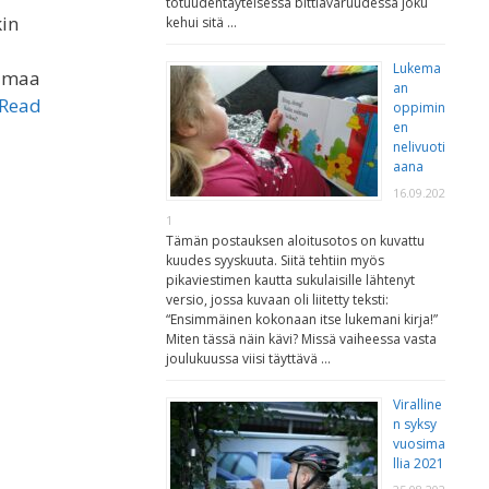
totuudentäyteisessä bittiavaruudessa joku
kin
kehui sitä …
Lukema
samaa
an
Read
oppimin
en
nelivuoti
aana
16.09.202
1
Tämän postauksen aloitusotos on kuvattu
kuudes syyskuuta. Siitä tehtiin myös
pikaviestimen kautta sukulaisille lähtenyt
versio, jossa kuvaan oli liitetty teksti:
“Ensimmäinen kokonaan itse lukemani kirja!”
Miten tässä näin kävi? Missä vaiheessa vasta
joulukuussa viisi täyttävä …
Viralline
n syksy
vuosima
llia 2021