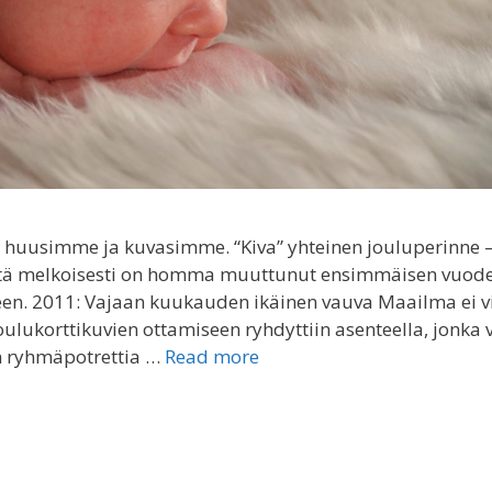
 huusimme ja kuvasimme. “Kiva” yhteinen jouluperinne 
, että melkoisesti on homma muuttunut ensimmäisen vuod
een. 2011: Vajaan kuukauden ikäinen vauva Maailma ei v
Joulukorttikuvien ottamiseen ryhdyttiin asenteella, jonka v
en ryhmäpotrettia …
Read more