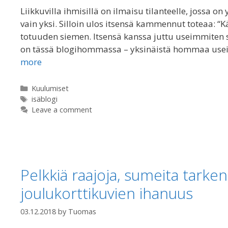
Liikkuvilla ihmisillä on ilmaisu tilanteelle, jossa 
vain yksi. Silloin ulos itsensä kammennut toteaa: “
totuuden siemen. Itsensä kanssa juttu useimmiten s
on tässä blogihommassa – yksinäistä hommaa usei
more
Categories
Kuulumiset
Tags
isäblogi
Leave a comment
Pelkkiä raajoja, sumeita tarkenn
joulukorttikuvien ihanuus
03.12.2018
by
Tuomas