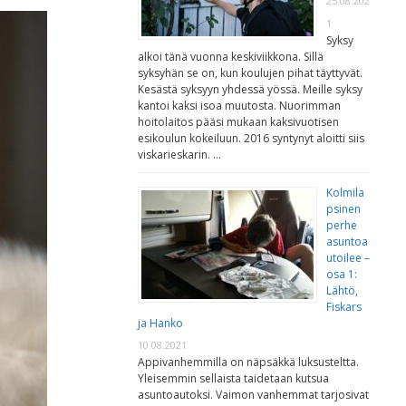
25.08.202
1
Syksy
alkoi tänä vuonna keskiviikkona. Sillä
syksyhän se on, kun koulujen pihat täyttyvät.
Kesästä syksyyn yhdessä yössä. Meille syksy
kantoi kaksi isoa muutosta. Nuorimman
hoitolaitos pääsi mukaan kaksivuotisen
esikoulun kokeiluun. 2016 syntynyt aloitti siis
viskarieskarin. …
Kolmila
psinen
perhe
asuntoa
utoilee –
osa 1:
Lähtö,
Fiskars
ja Hanko
10.08.2021
Appivanhemmilla on näpsäkkä luksusteltta.
Yleisemmin sellaista taidetaan kutsua
asuntoautoksi. Vaimon vanhemmat tarjosivat