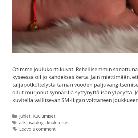
Otimme joulukorttikuvat. Rehellisemmin sanottuna
kyseessä oli jo kahdeksas kerta. Jäin miettimään
taljapötköttelystä tämän vuoden paljuvangitsemis
ollut murjonut synnärillä syttynyttä isän ylpeyttä. 
kuvitella vallitsevan SM-liigan voittaneen joukkue
Categories
Juhlat
,
Kuulumiset
Tags
arki
,
isäblogi
,
kuulumiset
Leave a comment