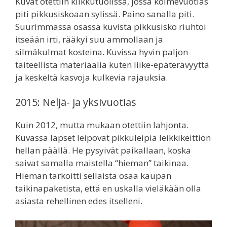
Kuvat otettiin kiikkutuolissa, jossa kolmevuotias
piti pikkusiskoaan sylissä. Paino sanalla piti.
Suurimmassa osassa kuvista pikkusisko riuhtoi
itseään irti, rääkyi suu ammollaan ja
silmäkulmat kosteina. Kuvissa hyvin paljon
taiteellista materiaalia kuten liike-epäterävyyttä
ja keskeltä kasvoja kulkevia rajauksia.
2015: Neljä- ja yksivuotias
Kuin 2012, mutta mukaan otettiin lahjonta.
Kuvassa lapset leipovat pikkuleipiä leikkikeittiön
hellan päällä. He pysyivät paikallaan, koska
saivat samalla maistella “hieman” taikinaa.
Hieman tarkoitti sellaista osaa kaupan
taikinapaketista, että en uskalla vieläkään olla
asiasta rehellinen edes itselleni.