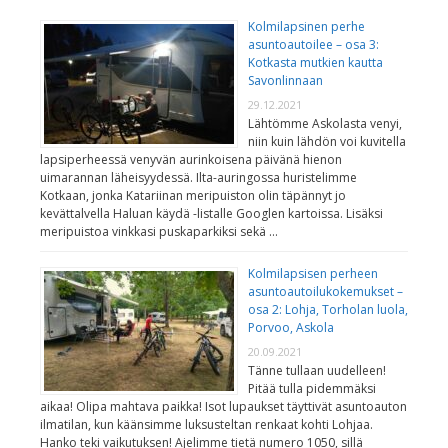
Kolmilapsinen perhe
asuntoautoilee – osa 3:
Kotkasta mutkien kautta
Savonlinnaan
29.12.2021
Lähtömme Askolasta venyi,
niin kuin lähdön voi kuvitella
lapsiperheessä venyvän aurinkoisena päivänä hienon
uimarannan läheisyydessä. Ilta-auringossa huristelimme
Kotkaan, jonka Katariinan meripuiston olin täpännyt jo
kevättalvella Haluan käydä -listalle Googlen kartoissa. Lisäksi
meripuistoa vinkkasi puskaparkiksi sekä …
Kolmilapsisen perheen
asuntoautoilukokemukset –
osa 2: Lohja, Torholan luola,
Porvoo, Askola
20.09.2021
Tänne tullaan uudelleen!
Pitää tulla pidemmäksi
aikaa! Olipa mahtava paikka! Isot lupaukset täyttivät asuntoauton
ilmatilan, kun käänsimme luksusteltan renkaat kohti Lohjaa.
Hanko teki vaikutuksen! Ajelimme tietä numero 1050, sillä