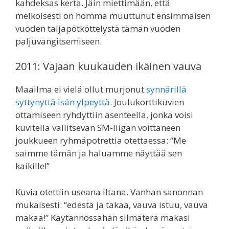
kahdeksas kerta. Jäin miettimään, että
melkoisesti on homma muuttunut ensimmäisen
vuoden taljapötköttelystä tämän vuoden
paljuvangitsemiseen.
2011: Vajaan kuukauden ikäinen vauva
Maailma ei vielä ollut murjonut
synnärillä
syttynyttä isän ylpeyttä
. Joulukorttikuvien
ottamiseen ryhdyttiin asenteella, jonka voisi
kuvitella vallitsevan SM-liigan voittaneen
joukkueen ryhmäpotrettia otettaessa: “Me
saimme tämän ja haluamme näyttää sen
kaikille!”
Kuvia otettiin useana iltana. Vanhan sanonnan
mukaisesti: “edestä ja takaa, vauva istuu, vauva
makaa!” Käytännössähän silmäterä makasi