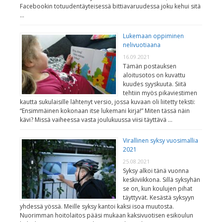
Facebookin totuudentäyteisessä bittiavaruudessa joku kehui sitä
…
Lukemaan oppiminen
nelivuotiaana
16.09.2021
Tämän postauksen
aloitusotos on kuvattu
kuudes syyskuuta. Siitä
tehtiin myös pikaviestimen
kautta sukulaisille lähtenyt versio, jossa kuvaan oli liitetty teksti:
“Ensimmäinen kokonaan itse lukemani kirja!” Miten tässä näin
kävi? Missä vaiheessa vasta joulukuussa viisi täyttävä …
Virallinen syksy vuosimallia
2021
25.08.2021
Syksy alkoi tänä vuonna
keskiviikkona. Sillä syksyhän
se on, kun koulujen pihat
täyttyvät. Kesästä syksyyn
yhdessä yössä. Meille syksy kantoi kaksi isoa muutosta.
Nuorimman hoitolaitos pääsi mukaan kaksivuotisen esikoulun