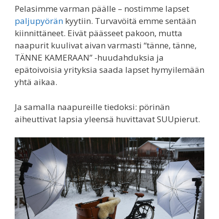
Pelasimme varman päälle – nostimme lapset
paljupyörän
kyytiin. Turvavöitä emme sentään
kiinnittäneet. Eivät päässeet pakoon, mutta
naapurit kuulivat aivan varmasti “tänne, tänne,
TÄNNE KAMERAAN” -huudahduksia ja
epätoivoisia yrityksia saada lapset hymyilemään
yhtä aikaa.
Ja samalla naapureille tiedoksi: pörinän
aiheuttivat lapsia yleensä huvittavat SUUpierut.