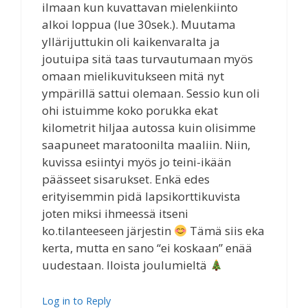
ilmaan kun kuvattavan mielenkiinto
alkoi loppua (lue 30sek.). Muutama
yllärijuttukin oli kaikenvaralta ja
joutuipa sitä taas turvautumaan myös
omaan mielikuvitukseen mitä nyt
ympärillä sattui olemaan. Sessio kun oli
ohi istuimme koko porukka ekat
kilometrit hiljaa autossa kuin olisimme
saapuneet maratoonilta maaliin. Niin,
kuvissa esiintyi myös jo teini-ikään
päässeet sisarukset. Enkä edes
erityisemmin pidä lapsikorttikuvista
joten miksi ihmeessä itseni
ko.tilanteeseen järjestin
Tämä siis eka
kerta, mutta en sano “ei koskaan” enää
uudestaan. Iloista joulumieltä
Log in to Reply