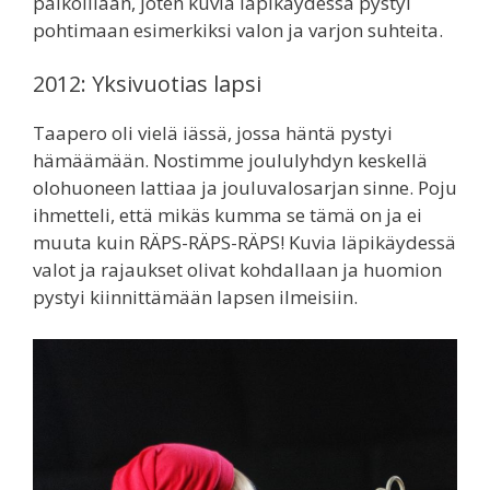
paikoillaan, joten kuvia läpikäydessä pystyi
pohtimaan esimerkiksi valon ja varjon suhteita.
2012: Yksivuotias lapsi
Taapero oli vielä iässä, jossa häntä pystyi
hämäämään. Nostimme joululyhdyn keskellä
olohuoneen lattiaa ja jouluvalosarjan sinne. Poju
ihmetteli, että mikäs kumma se tämä on ja ei
muuta kuin RÄPS-RÄPS-RÄPS! Kuvia läpikäydessä
valot ja rajaukset olivat kohdallaan ja huomion
pystyi kiinnittämään lapsen ilmeisiin.