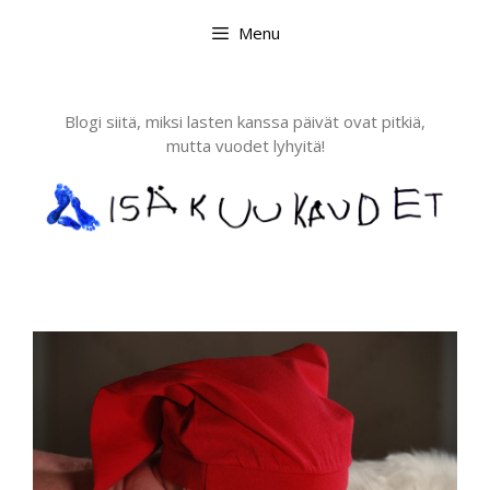
Skip
Menu
to
content
Blogi siitä, miksi lasten kanssa päivät ovat pitkiä,
mutta vuodet lyhyitä!