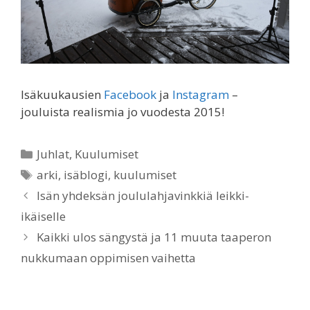
Isäkuukausien
Facebook
ja
Instagram
–
jouluista realismia jo vuodesta 2015!
Categories
Juhlat
,
Kuulumiset
Tags
arki
,
isäblogi
,
kuulumiset
Isän yhdeksän joululahjavinkkiä leikki-
ikäiselle
Kaikki ulos sängystä ja 11 muuta taaperon
nukkumaan oppimisen vaihetta