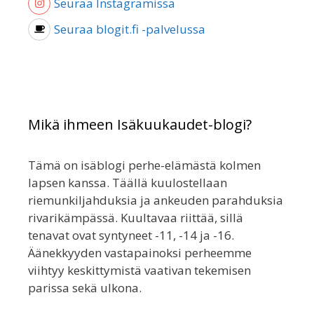
Seuraa Instagramissa
Seuraa blogit.fi -palvelussa
Mikä ihmeen Isäkuukaudet-blogi?
Tämä on isäblogi perhe-elämästä kolmen
lapsen kanssa. Täällä kuulostellaan
riemunkiljahduksia ja ankeuden parahduksia
rivarikämpässä. Kuultavaa riittää, sillä
tenavat ovat syntyneet -11, -14 ja -16.
Äänekkyyden vastapainoksi perheemme
viihtyy keskittymistä vaativan tekemisen
parissa sekä ulkona.