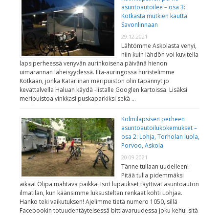
asuntoautoilee – osa 3:
Kotkasta mutkien kautta
Savonlinnaan
29.12.2021
Lähtömme Askolasta venyi,
niin kuin lähdön voi kuvitella
lapsiperheessä venyvän aurinkoisena päivänä hienon
uimarannan läheisyydessä. Ilta-auringossa huristelimme
Kotkaan, jonka Katariinan meripuiston olin täpännyt jo
kevättalvella Haluan käydä -listalle Googlen kartoissa. Lisäksi
meripuistoa vinkkasi puskaparkiksi sekä …
Kolmilapsisen perheen
asuntoautoilukokemukset –
osa 2: Lohja, Torholan luola,
Porvoo, Askola
20.09.2021
Tänne tullaan uudelleen!
Pitää tulla pidemmäksi
aikaa! Olipa mahtava paikka! Isot lupaukset täyttivät asuntoauton
ilmatilan, kun käänsimme luksusteltan renkaat kohti Lohjaa.
Hanko teki vaikutuksen! Ajelimme tietä numero 1050, sillä
Facebookin totuudentäyteisessä bittiavaruudessa joku kehui sitä