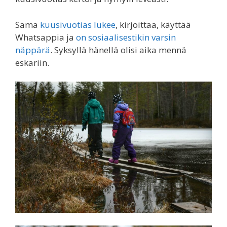
Sama
kuusivuotias lukee
, kirjoittaa, käyttää
Whatsappia ja
on sosiaalisestikin varsin
näppärä
. Syksyllä hänellä olisi aika mennä
eskariin.