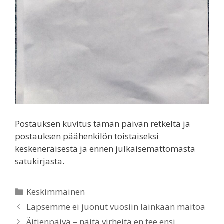
Postauksen kuvitus tämän päivän retkeltä ja
postauksen päähenkilön toistaiseksi
keskeneräisestä ja ennen julkaisemattomasta
satukirjasta.
Categories
Keskimmäinen
Lapsemme ei juonut vuosiin lainkaan maitoa
Äitienpäivä – näitä virheitä en tee ensi