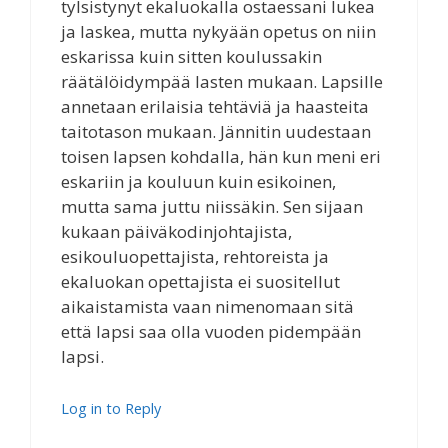
tylsistynyt ekaluokalla ostaessani lukea
ja laskea, mutta nykyään opetus on niin
eskarissa kuin sitten koulussakin
räätälöidympää lasten mukaan. Lapsille
annetaan erilaisia tehtäviä ja haasteita
taitotason mukaan. Jännitin uudestaan
toisen lapsen kohdalla, hän kun meni eri
eskariin ja kouluun kuin esikoinen,
mutta sama juttu niissäkin. Sen sijaan
kukaan päiväkodinjohtajista,
esikouluopettajista, rehtoreista ja
ekaluokan opettajista ei suositellut
aikaistamista vaan nimenomaan sitä
että lapsi saa olla vuoden pidempään
lapsi.
Log in to Reply