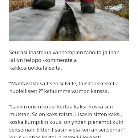
Seurasi ihastelua vanhempien taholta ja ihan
lällyn helppo -kommentteja
kakkosluokkalaiselta.
“Mahtavasti sait sen selville, taisit laskeskella
huolellisesti?” kehuimme vaimon kanssa.
“Laskin ensin kuusi kertaa kaksi, koska sen
muistan. Se on kaksitoista. Lisäsin sitten kaksi,
koska kumpikin kuusi on yhden pienempi kuin
seitsemän. Sitten lisäsin vielä kerran seitsemän”,
kuusivuotias kertoi ja hymyili leveästi.