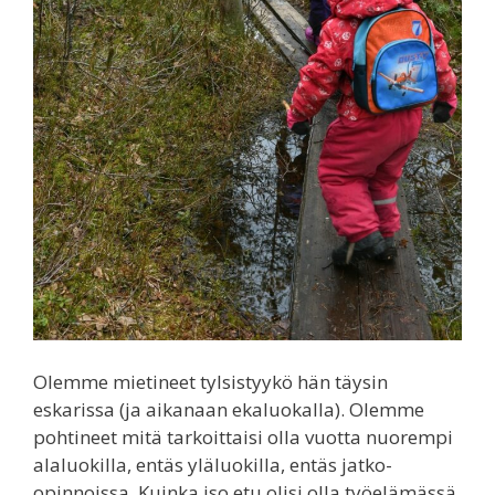
Olemme mietineet tylsistyykö hän täysin
eskarissa (ja aikanaan ekaluokalla). Olemme
pohtineet mitä tarkoittaisi olla vuotta nuorempi
alaluokilla, entäs yläluokilla, entäs jatko-
opinnoissa. Kuinka iso etu olisi olla työelämässä