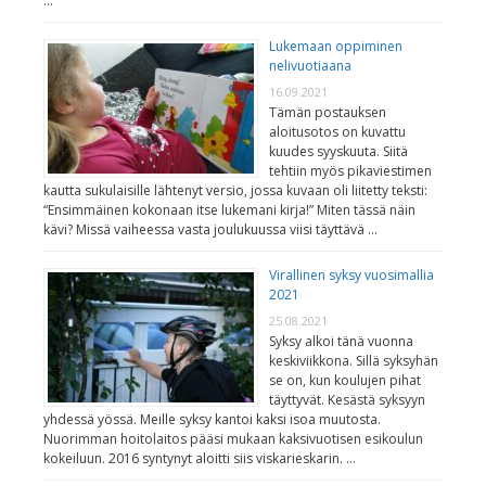
…
Lukemaan oppiminen
nelivuotiaana
16.09.2021
Tämän postauksen
aloitusotos on kuvattu
kuudes syyskuuta. Siitä
tehtiin myös pikaviestimen
kautta sukulaisille lähtenyt versio, jossa kuvaan oli liitetty teksti:
“Ensimmäinen kokonaan itse lukemani kirja!” Miten tässä näin
kävi? Missä vaiheessa vasta joulukuussa viisi täyttävä …
Virallinen syksy vuosimallia
2021
25.08.2021
Syksy alkoi tänä vuonna
keskiviikkona. Sillä syksyhän
se on, kun koulujen pihat
täyttyvät. Kesästä syksyyn
yhdessä yössä. Meille syksy kantoi kaksi isoa muutosta.
Nuorimman hoitolaitos pääsi mukaan kaksivuotisen esikoulun
kokeiluun. 2016 syntynyt aloitti siis viskarieskarin. …