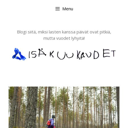
Skip
Menu
to
content
Blogi siitä, miksi lasten kanssa päivät ovat pitkiä,
mutta vuodet lyhyitä!