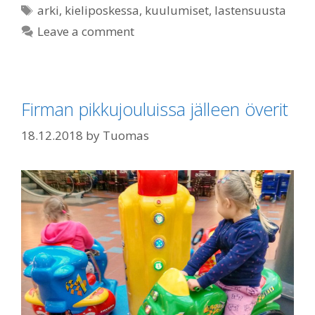
Tags
arki
,
kieliposkessa
,
kuulumiset
,
lastensuusta
Leave a comment
Firman pikkujouluissa jälleen överit
18.12.2018
by
Tuomas