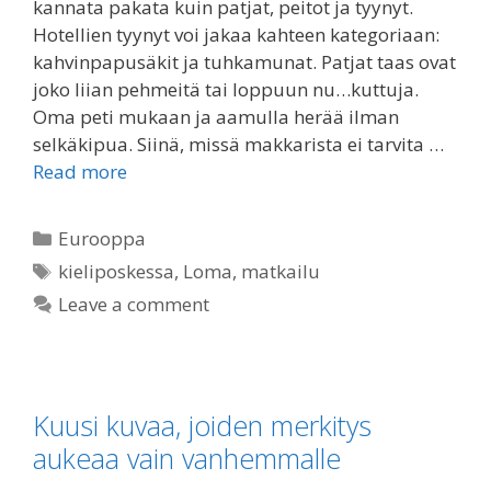
kannata pakata kuin patjat, peitot ja tyynyt.
Hotellien tyynyt voi jakaa kahteen kategoriaan:
kahvinpapusäkit ja tuhkamunat. Patjat taas ovat
joko liian pehmeitä tai loppuun nu…kuttuja.
Oma peti mukaan ja aamulla herää ilman
selkäkipua. Siinä, missä makkarista ei tarvita …
Read more
Categories
Eurooppa
Tags
kieliposkessa
,
Loma
,
matkailu
Leave a comment
Kuusi kuvaa, joiden merkitys
aukeaa vain vanhemmalle