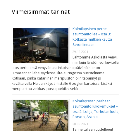
Viimeisimmät tarinat
Kolmilapsinen perhe
asuntoautoilee – osa 3:
Kotkasta mutkien kautta
Savonlinnaan
29.12.2021
Lähtömme Askolasta venyi,
niin kuin lähdön voi kuvitella
lapsiperheessä venyvän aurinkoisena päivänä hienon
uimarannan läheisyydessä. Ilta-auringossa huristelimme
Kotkaan, jonka Katariinan meripuiston olin täpännyt jo
kevättalvella Haluan käydä -listalle Googlen kartoissa. Lisäksi
meripuistoa vinkkasi puskaparkiksi sekä …
Kolmilapsisen perheen
asuntoautoilukokemukset –
osa 2: Lohja, Torholan luola,
Porvoo, Askola
20.09.2021
Tänne tullaan uudelleen!