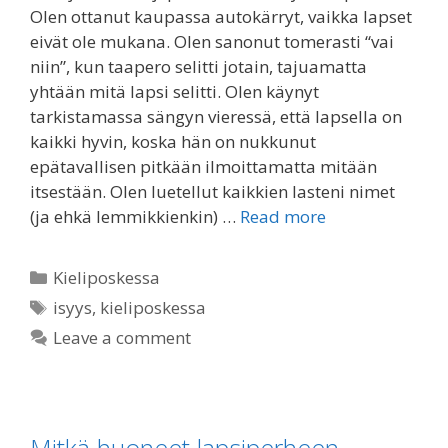
Olen ottanut kaupassa autokärryt, vaikka lapset
eivät ole mukana. Olen sanonut tomerasti “vai
niin”, kun taapero selitti jotain, tajuamatta
yhtään mitä lapsi selitti. Olen käynyt
tarkistamassa sängyn vieressä, että lapsella on
kaikki hyvin, koska hän on nukkunut
epätavallisen pitkään ilmoittamatta mitään
itsestään. Olen luetellut kaikkien lasteni nimet
(ja ehkä lemmikkienkin) …
Read more
Categories
Kieliposkessa
Tags
isyys
,
kieliposkessa
Leave a comment
Mitkä huoneet lapsiperheen