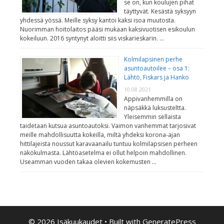
se on, kun koulujen pihat
täyttyvät. Kesästä syksyyn
yhdessä yössä. Meille syksy kantoi kaksi isoa muutosta.
Nuorimman hoitolaitos pääsi mukaan kaksivuotisen esikoulun
kokeiluun. 2016 syntynyt aloitti siis viskarieskarin. …
Kolmilapsinen perhe
asuntoautoilee – osa 1:
Lähtö, Fiskars ja Hanko
10.08.2021
Appivanhemmilla on
näpsäkkä luksusteltta.
Yleisemmin sellaista
taidetaan kutsua asuntoautoksi. Vaimon vanhemmat tarjosivat
meille mahdollisuutta kokeilla, miltä yhdeksi korona-ajan
hittilajeista noussut karavaanailu tuntuu kolmilapsisen perheen
näkökulmasta. Lähtöasetelma ei ollut helpoin mahdollinen.
Useamman vuoden takaa olevien kokemusten …
© 2026 Isäkuukaudet
• Built with
GeneratePress