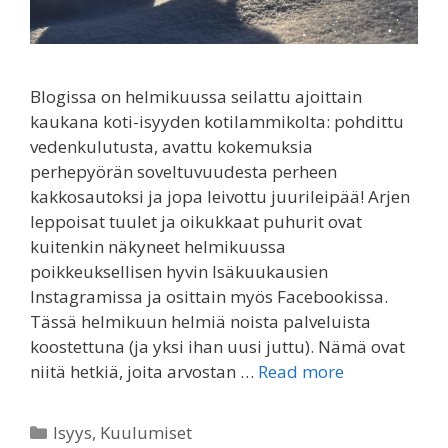
Blogissa on helmikuussa seilattu ajoittain
kaukana koti-isyyden kotilammikolta: pohdittu
vedenkulutusta, avattu kokemuksia
perhepyörän soveltuvuudesta perheen
kakkosautoksi ja jopa leivottu juurileipää! Arjen
leppoisat tuulet ja oikukkaat puhurit ovat
kuitenkin näkyneet helmikuussa
poikkeuksellisen hyvin Isäkuukausien
Instagramissa ja osittain myös Facebookissa.
Tässä helmikuun helmiä noista palveluista
koostettuna (ja yksi ihan uusi juttu). Nämä ovat
niitä hetkiä, joita arvostan …
Read more
Categories
Isyys
,
Kuulumiset