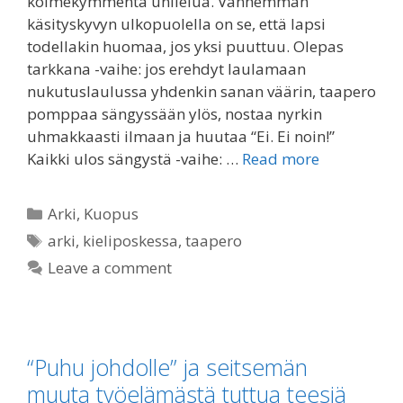
kolmekymmentä unilelua. Vanhemman
käsityskyvyn ulkopuolella on se, että lapsi
todellakin huomaa, jos yksi puuttuu. Olepas
tarkkana -vaihe: jos erehdyt laulamaan
nukutuslaulussa yhdenkin sanan väärin, taapero
pomppaa sängyssään ylös, nostaa nyrkin
uhmakkaasti ilmaan ja huutaa “Ei. Ei noin!”
Kaikki ulos sängystä -vaihe: …
Read more
Categories
Arki
,
Kuopus
Tags
arki
,
kieliposkessa
,
taapero
Leave a comment
“Puhu johdolle” ja seitsemän
muuta työelämästä tuttua teesiä