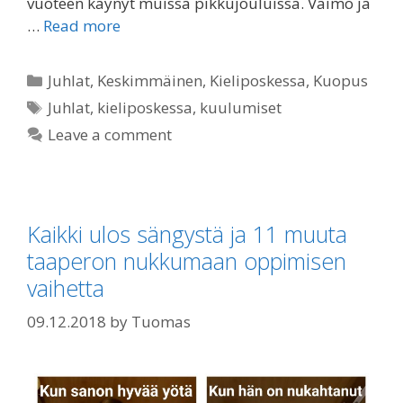
vuoteen käynyt muissa pikkujouluissa. Vaimo ja
…
Read more
Categories
Juhlat
,
Keskimmäinen
,
Kieliposkessa
,
Kuopus
Tags
Juhlat
,
kieliposkessa
,
kuulumiset
Leave a comment
Kaikki ulos sängystä ja 11 muuta
taaperon nukkumaan oppimisen
vaihetta
09.12.2018
by
Tuomas