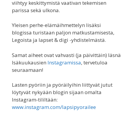
viihtyy keskittymistä vaativan tekemisen
parissa sekä ulkona.
Yleisen perhe-elämäihmettelyn lisäksi
blogissa turistaan paljon matkustamisesta,
Legoista ja lapset & digi -yhdistelmästä.
Samat aiheet ovat vahvasti (ja päivittäin) läsnä
Isäkuukausien
Instagramissa
, tervetuloa
seuraamaan!
Lasten pyöriin ja pyöräilyihin liittyvät jutut
löytyvät nykyään blogin sijaan omalta
Instagram-tililtään:
www.instagram.com/lapsipyorailee