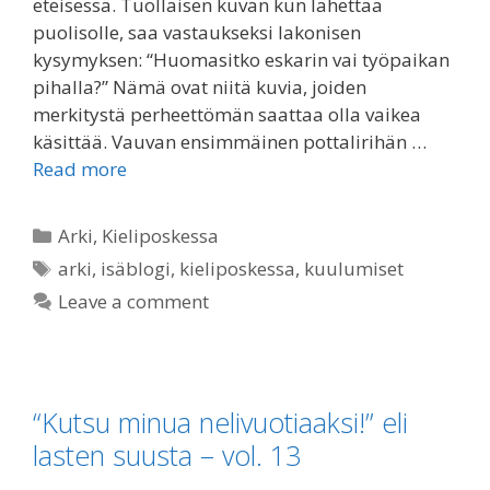
eteisessä. Tuollaisen kuvan kun lähettää
puolisolle, saa vastaukseksi lakonisen
kysymyksen: “Huomasitko eskarin vai työpaikan
pihalla?” Nämä ovat niitä kuvia, joiden
merkitystä perheettömän saattaa olla vaikea
käsittää. Vauvan ensimmäinen pottalirihän …
Read more
Categories
Arki
,
Kieliposkessa
Tags
arki
,
isäblogi
,
kieliposkessa
,
kuulumiset
Leave a comment
“Kutsu minua nelivuotiaaksi!” eli
lasten suusta – vol. 13