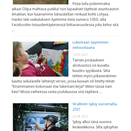
Pitää tulla pidemmäksi
aikaa! Olipa mahtava paikka! Isot lupaukset täyttivät asuntoauton
ilmatilan, kun käänsimme luksusteltan renkaat kohti Lohjaa.
Hanko teki vaikutuksen! Ajelimme tietä numero 1050, sillä
Facebookin totuudentäyteisessä bittiavaruudessa joku kehui sitä
…
Lukemaan oppiminen
nelivuotiaana
16.09.2021
Tämän postauksen
aloitusotos on kuvattu
kuudes syyskuuta. Siitä
tehtiin myös pikaviestimen
kautta sukulaisille lähtenyt versio, jossa kuvaan oli liitetty teksti:
“Ensimmäinen kokonaan itse lukemani kirja!” Miten tässä näin
kävi? Missä vaiheessa vasta joulukuussa viisi täyttävä …
Virallinen syksy vuosimallia
2021
25.08.2021
Syksy alkoi tänä vuonna
keskiviikkona. Sillä syksyhän