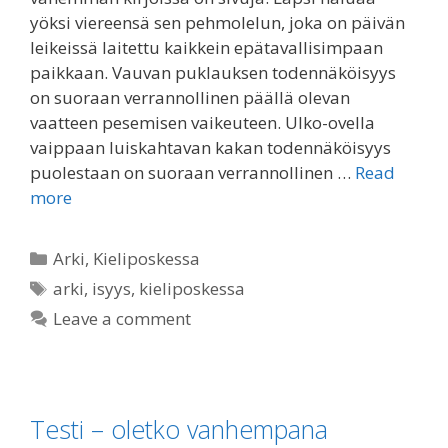
yöksi viereensä sen pehmolelun, joka on päivän
leikeissä laitettu kaikkein epätavallisimpaan
paikkaan. Vauvan puklauksen todennäköisyys
on suoraan verrannollinen päällä olevan
vaatteen pesemisen vaikeuteen. Ulko-ovella
vaippaan luiskahtavan kakan todennäköisyys
puolestaan on suoraan verrannollinen …
Read
more
Categories
Arki
,
Kieliposkessa
Tags
arki
,
isyys
,
kieliposkessa
Leave a comment
Testi – oletko vanhempana