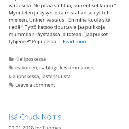
varaosina. Ne pitää vaihtaa, kun entiset kuluu.”
Myöntelen ja kysyn, että mistähän se nyt tuli
mieleen. Uninen vastaus: “En minä kuule sitä
tiedä!” Tyttö katsoo tiputtavia jääpuikkoja
mummilan räystäässä ja toteaa: “Jääpuikot
tyhjenee!“ Poju pelaa …
Read more
Categories
Kieliposkessa
Tags
esikoinen
,
isäblogi
,
keskimmäinen
,
kieliposkessa
,
lastensuusta
Leave a comment
Isä Chuck Norris
09.01.2018
by
Tuomas