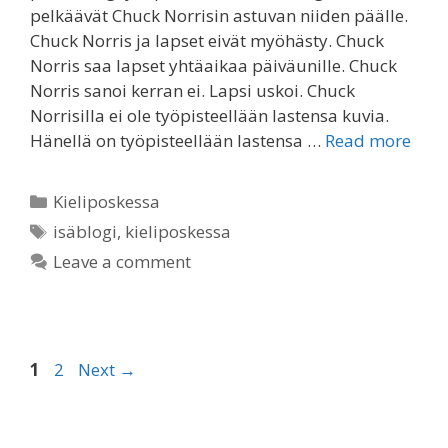
pelkäävät Chuck Norrisin astuvan niiden päälle.
Chuck Norris ja lapset eivät myöhästy. Chuck
Norris saa lapset yhtäaikaa päiväunille. Chuck
Norris sanoi kerran ei. Lapsi uskoi. Chuck
Norrisilla ei ole työpisteellään lastensa kuvia.
Hänellä on työpisteellään lastensa …
Read more
Categories
Kieliposkessa
Tags
isäblogi
,
kieliposkessa
Leave a comment
Page
Page
1
2
Next
→