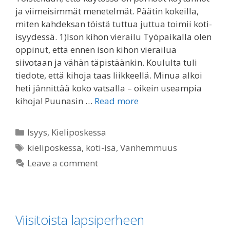
ja viimeisimmät menetelmät. Päätin kokeilla,
miten kahdeksan töistä tuttua juttua toimii koti-
isyydessä. 1)Ison kihon vierailu Työpaikalla olen
oppinut, että ennen ison kihon vierailua
siivotaan ja vähän täpistäänkin. Koululta tuli
tiedote, että kihoja taas liikkeellä. Minua alkoi
heti jännittää koko vatsalla – oikein useampia
kihoja! Puunasin …
Read more
Categories
Isyys
,
Kieliposkessa
Tags
kieliposkessa
,
koti-isä
,
Vanhemmuus
Leave a comment
Viisitoista lapsiperheen