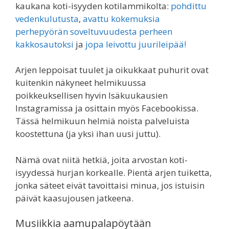
kaukana koti-isyyden kotilammikolta:
pohdittu
vedenkulutusta
,
avattu kokemuksia
perhepyörän soveltuvuudesta perheen
kakkosautoksi
ja
jopa leivottu juurileipää!
Arjen leppoisat tuulet ja oikukkaat puhurit ovat
kuitenkin näkyneet helmikuussa
poikkeuksellisen hyvin Isäkuukausien
Instagramissa ja osittain myös Facebookissa.
Tässä helmikuun helmiä noista palveluista
koostettuna (ja yksi ihan uusi juttu).
Nämä ovat niitä hetkiä, joita arvostan koti-
isyydessä hurjan korkealle. Pientä arjen tuiketta,
jonka säteet eivät tavoittaisi minua, jos istuisin
päivät kaasujousen jatkeena.
Musiikkia aamupalapöytään