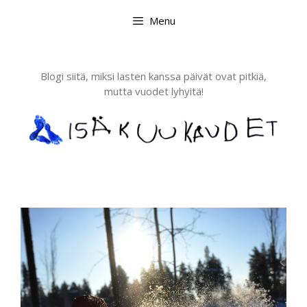
Skip
Menu
to
content
Blogi siitä, miksi lasten kanssa päivät ovat pitkiä,
mutta vuodet lyhyitä!