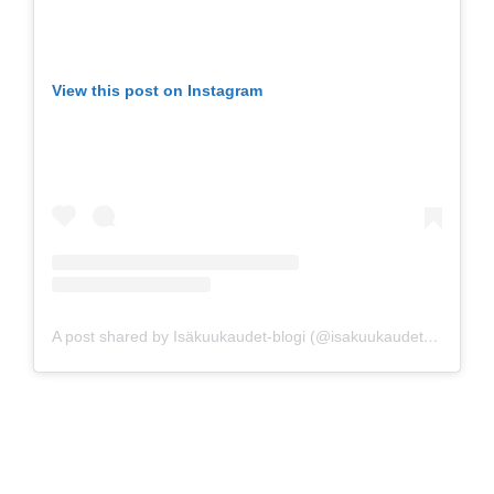
View this post on Instagram
A post shared by Isäkuukaudet-blogi (@isakuukaudet)
on
Feb 