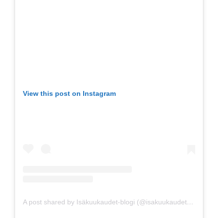
View this post on Instagram
A post shared by Isäkuukaudet-blogi (@isakuukaudet)
on
Feb 