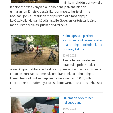
niin kuin lähdön voi kuvitella
lapsiperheessä venyvän aurinkoisena päivänä hienon
uimarannan läheisyydessä. Ilta-auringossa huristelimme
Kotkaan, jonka Katariinan meripuiston olin täpännyt jo
kevättalvella Haluan käydä -listalle Googlen kartoissa. Lisäksi
meripuistoa vinkkasi puskaparkiksi sekä …
Kolmilapsisen perheen
asuntoautoilukokemukset –
osa 2: Lohja, Torholan luola,
Porvoo, Askola
20.09.2021
Tänne tullaan uudelleen!
Pitää tulla pidemmäksi
aikaa! Olipa mahtava paikka! Isot lupaukset täyttivät asuntoauton
ilmatilan, kun käänsimme luksusteltan renkaat kohti Lohjaa.
Hanko teki vaikutuksen! Ajelimme tietä numero 1050, sillä
Facebookin totuudentäyteisessä bittiavaruudessa joku kehui sitä
…
Lukemaan oppiminen
nelivuotiaana
16.09.2021