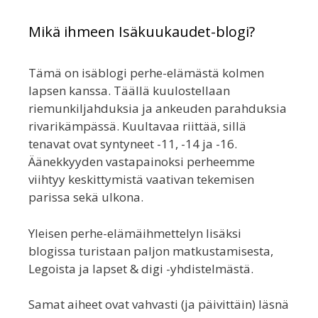
Mikä ihmeen Isäkuukaudet-blogi?
Tämä on isäblogi perhe-elämästä kolmen
lapsen kanssa. Täällä kuulostellaan
riemunkiljahduksia ja ankeuden parahduksia
rivarikämpässä. Kuultavaa riittää, sillä
tenavat ovat syntyneet -11, -14 ja -16.
Äänekkyyden vastapainoksi perheemme
viihtyy keskittymistä vaativan tekemisen
parissa sekä ulkona.
Yleisen perhe-elämäihmettelyn lisäksi
blogissa turistaan paljon matkustamisesta,
Legoista ja lapset & digi -yhdistelmästä.
Samat aiheet ovat vahvasti (ja päivittäin) läsnä