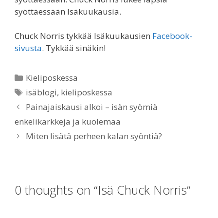
syöttäessään Isäkuukausia.
Chuck Norris tykkää Isäkuukausien
Facebook-
sivusta
. Tykkää sinäkin!
Categories
Kieliposkessa
Tags
isäblogi
,
kieliposkessa
Painajaiskausi alkoi – isän syömiä
enkelikarkkeja ja kuolemaa
Miten lisätä perheen kalan syöntiä?
0 thoughts on “Isä Chuck Norris”