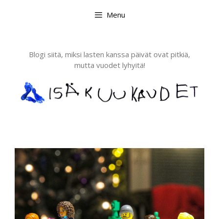
Skip
Menu
to
content
Blogi siitä, miksi lasten kanssa päivät ovat pitkiä,
mutta vuodet lyhyitä!