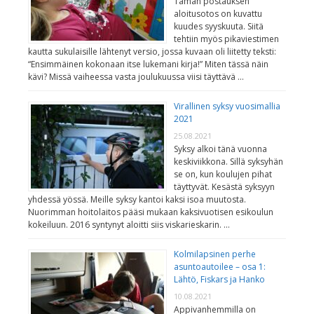
Tämän postauksen
aloitusotos on kuvattu
kuudes syyskuuta. Siitä
tehtiin myös pikaviestimen
kautta sukulaisille lähtenyt versio, jossa kuvaan oli liitetty teksti:
“Ensimmäinen kokonaan itse lukemani kirja!” Miten tässä näin
kävi? Missä vaiheessa vasta joulukuussa viisi täyttävä …
Virallinen syksy vuosimallia
2021
25.08.2021
Syksy alkoi tänä vuonna
keskiviikkona. Sillä syksyhän
se on, kun koulujen pihat
täyttyvät. Kesästä syksyyn
yhdessä yössä. Meille syksy kantoi kaksi isoa muutosta.
Nuorimman hoitolaitos pääsi mukaan kaksivuotisen esikoulun
kokeiluun. 2016 syntynyt aloitti siis viskarieskarin. …
Kolmilapsinen perhe
asuntoautoilee – osa 1:
Lähtö, Fiskars ja Hanko
10.08.2021
Appivanhemmilla on