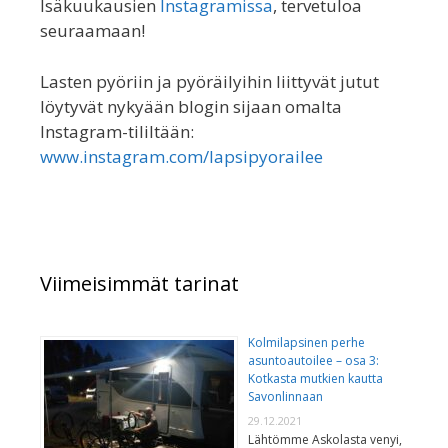
Isäkuukausien
Instagramissa
, tervetuloa
seuraamaan!
Lasten pyöriin ja pyöräilyihin liittyvät jutut
löytyvät nykyään blogin sijaan omalta
Instagram-tililtään:
www.instagram.com/lapsipyorailee
Viimeisimmät tarinat
Kolmilapsinen perhe
asuntoautoilee – osa 3:
Kotkasta mutkien kautta
Savonlinnaan
29.12.2021
Lähtömme Askolasta venyi,