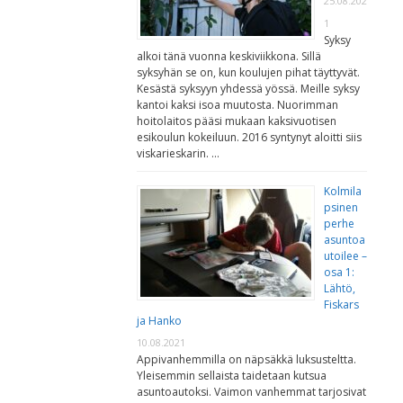
25.08.202
1
Syksy
alkoi tänä vuonna keskiviikkona. Sillä
syksyhän se on, kun koulujen pihat täyttyvät.
Kesästä syksyyn yhdessä yössä. Meille syksy
kantoi kaksi isoa muutosta. Nuorimman
hoitolaitos pääsi mukaan kaksivuotisen
esikoulun kokeiluun. 2016 syntynyt aloitti siis
viskarieskarin. …
Kolmila
psinen
perhe
asuntoa
utoilee –
osa 1:
Lähtö,
Fiskars
ja Hanko
10.08.2021
Appivanhemmilla on näpsäkkä luksusteltta.
Yleisemmin sellaista taidetaan kutsua
asuntoautoksi. Vaimon vanhemmat tarjosivat