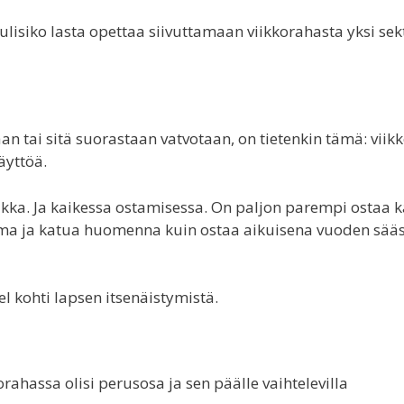
ulisiko lasta opettaa siivuttamaan viikkorahasta yksi sek
laan tai sitä suorastaan vatvotaan, on tietenkin tämä: viik
äyttöä.
aikka. Ja kaikessa ostamisessa. On paljon parempi ostaa 
ma ja katua huomenna kuin ostaa aikuisena vuoden sääs
el kohti lapsen itsenäistymistä.
rahassa olisi perusosa ja sen päälle vaihtelevilla