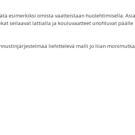
ä esimerkiksi omista vaatteistaan huolehtimisella. Asia
kat seilaavat lattialla ja kouluvaatteet unohtuvat päälle
ustinjärjestelmää liehittelevä malli jo liian monimutka