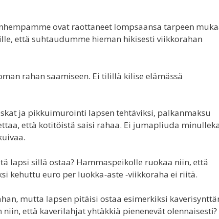
vanhempamme ovat raottaneet lompsaansa tarpeen muka
le, että suhtaudumme hieman hikisesti viikkorahan
an rahan saamiseen. Ei tilillä kilise elämässä
roskat ja pikkuimurointi lapsen tehtäviksi, palkanmaksu
taa, että kotitöistä saisi rahaa. Ei jumapliuda minullek
kuivaa.
itä lapsi sillä ostaa? Hammaspeikolle ruokaa niin, että
 kehuttu euro per luokka-aste -viikkoraha ei riitä.
han, mutta lapsen pitäisi ostaa esimerkiksi kaverisynttä
 niin, että kaverilahjat yhtäkkiä pienenevät olennaisesti?