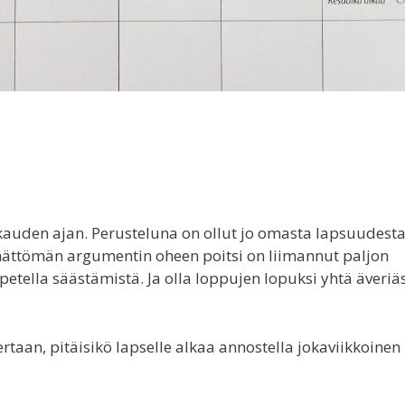
uden ajan. Perusteluna on ollut jo omasta lapsuudesta
mättömän argumentin oheen poitsi on liimannut paljon
etella säästämistä. Ja olla loppujen lopuksi yhtä äveriä
aan, pitäisikö lapselle alkaa annostella jokaviikkoinen