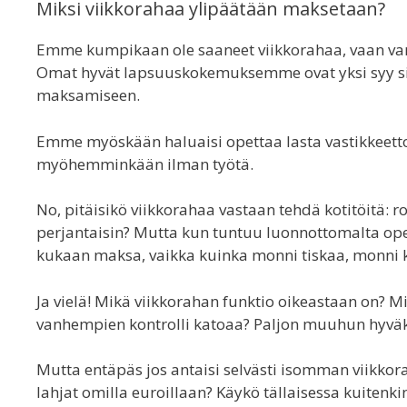
Miksi viikkorahaa ylipäätään maksetaan?
Emme kumpikaan ole saaneet viikkorahaa, vaan 
Omat hyvät lapsuuskokemuksemme ovat yksi syy sil
maksamiseen.
Emme myöskään haluaisi opettaa lasta vastikkeettom
myöhemminkään ilman työtä.
No, pitäisikö viikkorahaa vastaan tehdä kotitöitä: 
perjantaisin? Mutta kun tuntuu luonnottomalta opet
kukaan maksa, vaikka kuinka monni tiskaa, monni 
Ja vielä! Mikä viikkorahan funktio oikeastaan on? M
vanhempien kontrolli katoaa? Paljon muuhun hyväksi
Mutta entäpäs jos antaisi selvästi isomman viikkora
lahjat omilla euroillaan? Käykö tällaisessa kuitenkin