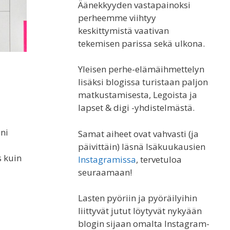
Äänekkyyden vastapainoksi
perheemme viihtyy
keskittymistä vaativan
tekemisen parissa sekä ulkona.
Yleisen perhe-elämäihmettelyn
lisäksi blogissa turistaan paljon
matkustamisesta, Legoista ja
lapset & digi -yhdistelmästä.
ni
Samat aiheet ovat vahvasti (ja
päivittäin) läsnä Isäkuukausien
s kuin
Instagramissa
, tervetuloa
seuraamaan!
Lasten pyöriin ja pyöräilyihin
liittyvät jutut löytyvät nykyään
blogin sijaan omalta Instagram-