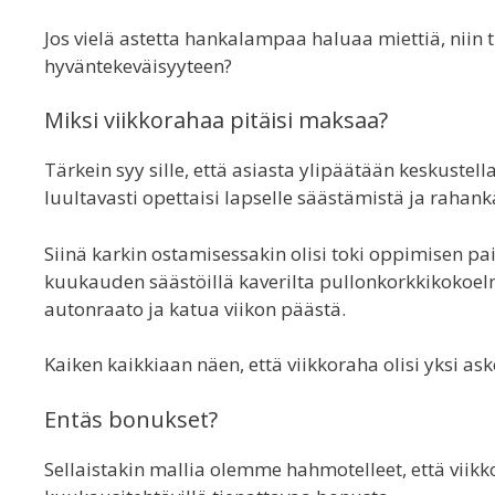
Jos vielä astetta hankalampaa haluaa miettiä, niin t
hyväntekeväisyyteen?
Miksi viikkorahaa pitäisi maksaa?
Tärkein syy sille, että asiasta ylipäätään keskustel
luultavasti opettaisi lapselle säästämistä ja rahank
Siinä karkin ostamisessakin olisi toki oppimisen p
kuukauden säästöillä kaverilta pullonkorkkikokoel
autonraato ja katua viikon päästä.
Kaiken kaikkiaan näen, että viikkoraha olisi yksi ask
Entäs bonukset?
Sellaistakin mallia olemme hahmotelleet, että viikko