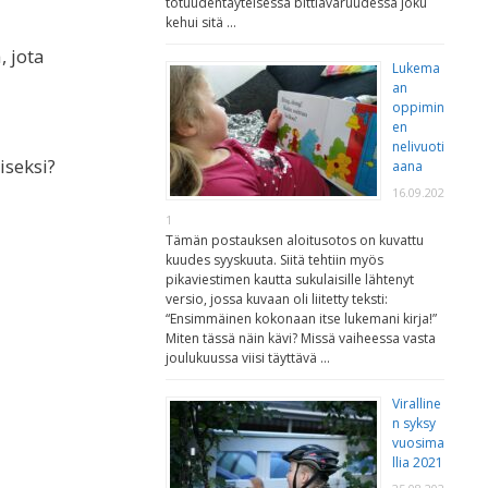
totuudentäyteisessä bittiavaruudessa joku
kehui sitä …
, jota
Lukema
an
oppimin
en
nelivuoti
iseksi?
aana
16.09.202
1
Tämän postauksen aloitusotos on kuvattu
kuudes syyskuuta. Siitä tehtiin myös
pikaviestimen kautta sukulaisille lähtenyt
versio, jossa kuvaan oli liitetty teksti:
“Ensimmäinen kokonaan itse lukemani kirja!”
Miten tässä näin kävi? Missä vaiheessa vasta
joulukuussa viisi täyttävä …
Viralline
n syksy
vuosima
llia 2021