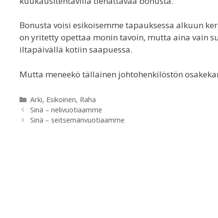
kuukausitehtävillä tienattavaa bonusta.
Bonusta voisi esikoisemme tapauksessa alkuun kerät
on yritetty opettaa monin tavoin, mutta aina vain su
iltapäivällä kotiin saapuessa.
Mutta meneekö tällainen johtohenkilöstön osakekann
Categories
Arki
,
Esikoinen
,
Raha
Sinä – nelivuotiaamme
Sinä – seitsemänvuotiaamme