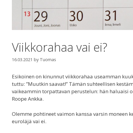
Viikkorahaa vai ei?
16.03.2021
by
Tuomas
Esikoinen on kinunnut viikkorahaa useamman kuuka
tuttu: ”Muutkin saavat!” Tämän suhteellisen kestä
vaikeammin torpattavan perustelun: hän haluaisi op
Roope Ankka.
Olemme pohtineet vaimon kanssa varsin moneen kert
euroläjä vai ei.