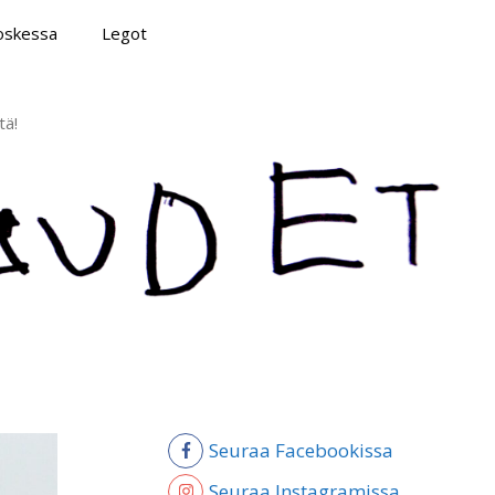
poskessa
Legot
tä!
Seuraa Facebookissa
Seuraa Instagramissa