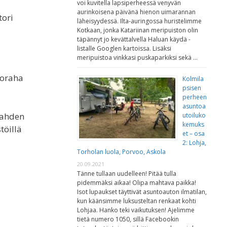
voi kuvitella lapsiperheessä venyvän
aurinkoisena päivänä hienon uimarannan
tori
läheisyydessä. Ilta-auringossa huristelimme
Kotkaan, jonka Katariinan meripuiston olin
täpännyt jo kevättalvella Haluan käydä -
listalle Googlen kartoissa. Lisäksi
meripuistoa vinkkasi puskaparkiksi sekä …
koraha
Kolmila
psisen
perheen
asuntoa
kahden
utoiluko
kemuks
töillä
et – osa
2: Lohja,
Torholan luola, Porvoo, Askola
20.09.2021
Tänne tullaan uudelleen! Pitää tulla
pidemmäksi aikaa! Olipa mahtava paikka!
Isot lupaukset täyttivät asuntoauton ilmatilan,
kun käänsimme luksusteltan renkaat kohti
Lohjaa. Hanko teki vaikutuksen! Ajelimme
tietä numero 1050, sillä Facebookin