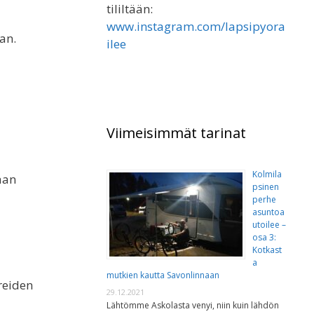
tililtään:
www.instagram.com/lapsipyora
an.
ilee
Viimeisimmät tarinat
Kolmila
aan
psinen
perhe
asuntoa
utoilee –
osa 3:
Kotkast
a
mutkien kautta Savonlinnaan
reiden
29.12.2021
Lähtömme Askolasta venyi, niin kuin lähdön