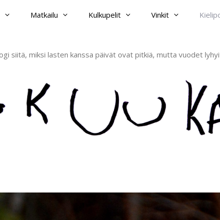
Matkailu
Kulkupelit
Vinkit
Kieli
ogi siitä, miksi lasten kanssa päivät ovat pitkiä, mutta vuodet lyhyi