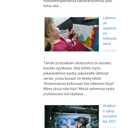
totuudentäyteisessä bittiavaruudessa joku
kehui sitä …
Lukema
an
oppimin
en
nelivuoti
aana
16.09.202
1
Tämän postauksen aloitusotos on kuvattu
kuudes syyskuuta. Siitä tehtiin myös
pikaviestimen kautta sukulaisille lähtenyt
versio, jossa kuvaan oli liitetty teksti:
“Ensimmäinen kokonaan itse lukemani kirja!”
Miten tässä näin kävi? Missä vaiheessa vasta
joulukuussa viisi täyttävä …
Viralline
n syksy
vuosima
llia 2021