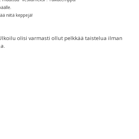
äälle.
tää niitä keppejä!
lkoilu olisi varmasti ollut pelkkää taistelua ilman
a.