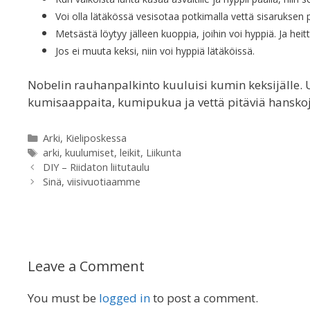
Voi olla lätäkössä vesisotaa potkimalla vettä sisaruksen p
Metsästä löytyy jälleen kuoppia, joihin voi hyppiä. Ja heit
Jos ei muuta keksi, niin voi hyppiä lätäköissä.
Nobelin rauhanpalkinto kuuluisi kumin keksijälle. U
kumisaappaita, kumipukua ja vettä pitäviä hanskoj
Categories
Arki
,
Kieliposkessa
Tags
arki
,
kuulumiset
,
leikit
,
Liikunta
DIY – Riidaton liitutaulu
Sinä, viisivuotiaamme
Leave a Comment
You must be
logged in
to post a comment.