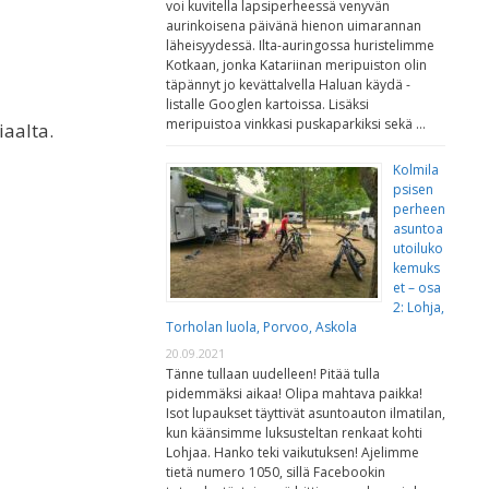
voi kuvitella lapsiperheessä venyvän
aurinkoisena päivänä hienon uimarannan
läheisyydessä. Ilta-auringossa huristelimme
Kotkaan, jonka Katariinan meripuiston olin
täpännyt jo kevättalvella Haluan käydä -
listalle Googlen kartoissa. Lisäksi
meripuistoa vinkkasi puskaparkiksi sekä …
iaalta.
Kolmila
psisen
perheen
asuntoa
utoiluko
kemuks
et – osa
2: Lohja,
Torholan luola, Porvoo, Askola
20.09.2021
Tänne tullaan uudelleen! Pitää tulla
pidemmäksi aikaa! Olipa mahtava paikka!
Isot lupaukset täyttivät asuntoauton ilmatilan,
kun käänsimme luksusteltan renkaat kohti
Lohjaa. Hanko teki vaikutuksen! Ajelimme
tietä numero 1050, sillä Facebookin