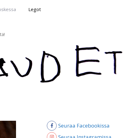
poskessa
Legot
tä!
Seuraa Facebookissa
Seuraa Instagramissa