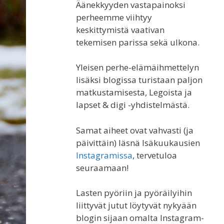
Äänekkyyden vastapainoksi
perheemme viihtyy
keskittymistä vaativan
tekemisen parissa sekä ulkona.
Yleisen perhe-elämäihmettelyn
lisäksi blogissa turistaan paljon
matkustamisesta, Legoista ja
lapset & digi -yhdistelmästä.
Samat aiheet ovat vahvasti (ja
päivittäin) läsnä Isäkuukausien
Instagramissa
, tervetuloa
seuraamaan!
Lasten pyöriin ja pyöräilyihin
liittyvät jutut löytyvät nykyään
blogin sijaan omalta Instagram-