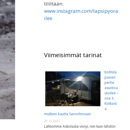
tililtään:
www.instagram.com/lapsipyora
ilee
Viimeisimmät tarinat
Kolmila
psinen
perhe
asuntoa
utoilee –
osa 3:
Kotkast
a
mutkien kautta Savonlinnaan
29.12.2021
Lähtömme Askolasta venyi, niin kuin lähdön