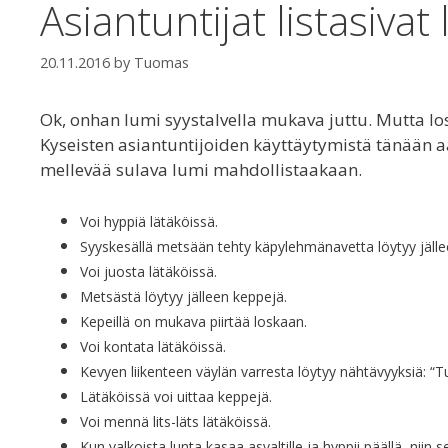
Asiantuntijat listasivat 
20.11.2016
by
Tuomas
Ok, onhan lumi syystalvella mukava juttu. Mutta los
Kyseisten asiantuntijoiden käyttäytymistä tänään a
mellevää sulava lumi mahdollistaakaan.
Voi hyppiä lätäköissä.
Syyskesällä metsään tehty käpylehmänavetta löytyy jällee
Voi juosta lätäköissä.
Metsästä löytyy jälleen keppejä.
Kepeillä on mukava piirtää loskaan.
Voi kontata lätäköissä.
Kevyen liikenteen väylän varresta löytyy nähtävyyksiä: “T
Lätäköissä voi uittaa keppejä.
Voi mennä lits-läts lätäköissä.
Kun valkoista lunta kasaa asvaltille ja hyppii päällä, nii