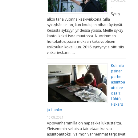
25.08.202
1
Syksy
alkoi tänä vuonna keskiviikkona. Sillä
syksyhän se on, kun koulujen pihat täyttyvät.
Kesästä syksyyn yhdessä yössä. Meille syksy
kantoi kaksi isoa muutosta. Nuorimman
hoitolaitos pääsi mukaan kaksivuotisen
esikoulun kokeiluun. 2016 syntynyt aloitti siis
viskarieskarin. …
Kolmila
psinen
perhe
asuntoa
utoilee –
osa 1:
Lähtö,
Fiskars
ja Hanko
10.08.2021
Appivanhemmilla on näpsäkkä luksusteltta.
Yleisemmin sellaista taidetaan kutsua
asuntoautoksi. Vaimon vanhemmat tarjosivat