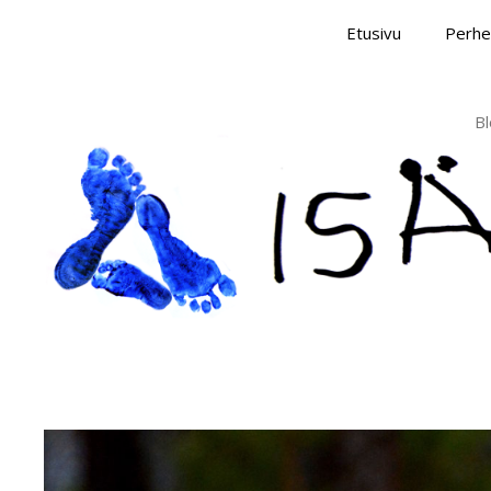
Skip
Etusivu
Perhe
to
content
Bl