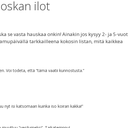
loskan ilot
ka se vasta hauskaa onkin! Ainakin jos kysyy 2- ja 5-vuot
amupäivällä tarkkailleena kokosin listan, mitä kaikkea
n. Voi todeta, että “tämä vaatii kunnostusta.”
uu nyt isi katsomaan kuinka iso koiran kakka!”
n se muuttuu “vesilumeksi”. Taikatemppu!