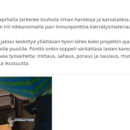
takapihalla tarkenee touhuta ilman hanskoja ja karvalakkia.
rti nikkaroimalla pari linnunpönttöä kierrätysmateriaa
 jaksoi keskittyä yllättävän hyvin lähes koko projektin aja
e puolille. Pönttö onkin soppeli värkättävä lasten kans
evaa työvaihetta: mittaus, sahaus, poraus ja naulaus, mu
 ikuisuutta.