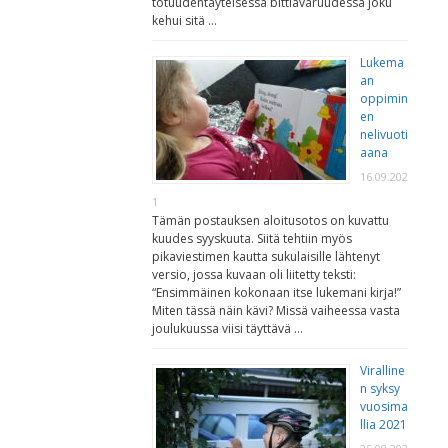
totuudentäyteisessä bittiavaruudessa joku
kehui sitä …
Lukema
an
oppimin
en
nelivuoti
aana
16.09.202
1
Tämän postauksen aloitusotos on kuvattu
kuudes syyskuuta. Siitä tehtiin myös
pikaviestimen kautta sukulaisille lähtenyt
versio, jossa kuvaan oli liitetty teksti:
“Ensimmäinen kokonaan itse lukemani kirja!”
Miten tässä näin kävi? Missä vaiheessa vasta
joulukuussa viisi täyttävä …
Viralline
n syksy
vuosima
llia 2021