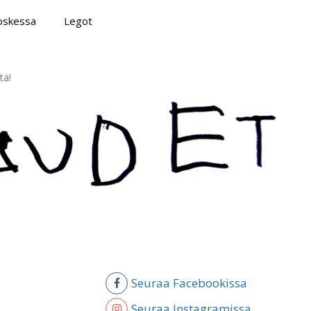
poskessa
Legot
tä!
Seuraa Facebookissa
Seuraa Instagramissa