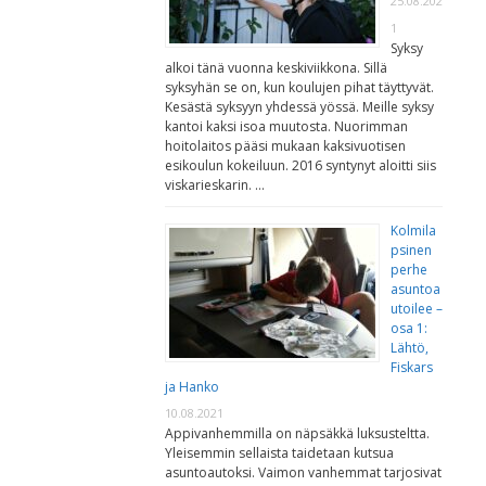
25.08.202
1
Syksy
alkoi tänä vuonna keskiviikkona. Sillä
syksyhän se on, kun koulujen pihat täyttyvät.
Kesästä syksyyn yhdessä yössä. Meille syksy
kantoi kaksi isoa muutosta. Nuorimman
hoitolaitos pääsi mukaan kaksivuotisen
esikoulun kokeiluun. 2016 syntynyt aloitti siis
viskarieskarin. …
Kolmila
psinen
perhe
asuntoa
utoilee –
osa 1:
Lähtö,
Fiskars
ja Hanko
10.08.2021
Appivanhemmilla on näpsäkkä luksusteltta.
Yleisemmin sellaista taidetaan kutsua
asuntoautoksi. Vaimon vanhemmat tarjosivat