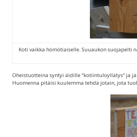
Koti vaikka hömötiaiselle. Suuaukon suojapelti
Oheistuotteina syntyi äidille “kotiintuloyllätys” j
Huomenna pitäisi kuulemma tehdä jotain, jota tuol