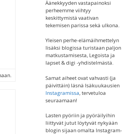
Äänekkyyden vastapainoksi
perheemme viihtyy
keskittymistä vaativan
tekemisen parissa sekä ulkona.
Yleisen perhe-elämäihmettelyn
lisäksi blogissa turistaan paljon
matkustamisesta, Legoista ja
lapset & digi -yhdistelmästä.
maan.
Samat aiheet ovat vahvasti (ja
päivittäin) läsnä Isäkuukausien
Instagramissa
, tervetuloa
seuraamaan!
Lasten pyöriin ja pyöräilyihin
liittyvät jutut löytyvät nykyään
blogin sijaan omalta Instagram-