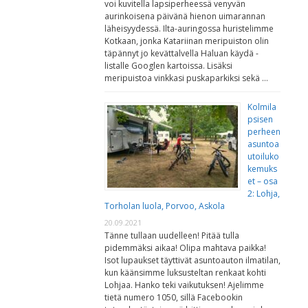
voi kuvitella lapsiperheessä venyvän
aurinkoisena päivänä hienon uimarannan
läheisyydessä. Ilta-auringossa huristelimme
Kotkaan, jonka Katariinan meripuiston olin
täpännyt jo kevättalvella Haluan käydä -
listalle Googlen kartoissa. Lisäksi
meripuistoa vinkkasi puskaparkiksi sekä …
Kolmila
psisen
perheen
asuntoa
utoiluko
kemuks
et – osa
2: Lohja,
Torholan luola, Porvoo, Askola
20.09.2021
Tänne tullaan uudelleen! Pitää tulla
pidemmäksi aikaa! Olipa mahtava paikka!
Isot lupaukset täyttivät asuntoauton ilmatilan,
kun käänsimme luksusteltan renkaat kohti
Lohjaa. Hanko teki vaikutuksen! Ajelimme
tietä numero 1050, sillä Facebookin