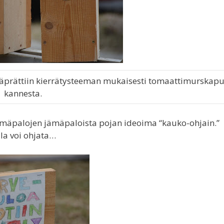
 näprättiin kierrätysteeman mukaisesti tomaattimurskapu
kannesta.
a jämäpalojen jämäpaloista pojan ideoima “kauko-ohjain.”
la voi ohjata…