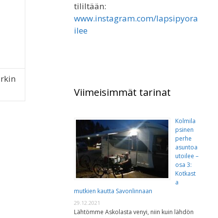
tililtään:
www.instagram.com/lapsipyora
ilee
rkin
Viimeisimmät tarinat
Kolmila
psinen
perhe
asuntoa
utoilee –
osa 3:
Kotkast
a
mutkien kautta Savonlinnaan
29.12.2021
Lähtömme Askolasta venyi, niin kuin lähdön