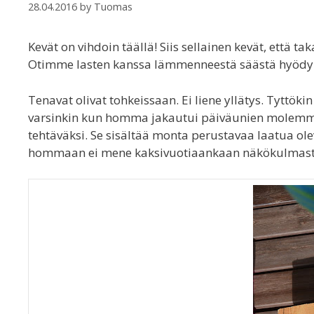
28.04.2016
by
Tuomas
Kevät on vihdoin täällä! Siis sellainen kevät, että 
Otimme lasten kanssa lämmenneestä säästä hyödyn i
Tenavat olivat tohkeissaan. Ei liene yllätys. Tyttökin
varsinkin kun homma jakautui päiväunien molemmill
tehtäväksi. Se sisältää monta perustavaa laatua ol
hommaan ei mene kaksivuotiaankaan näkökulmasta