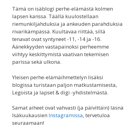
Tämä on isäblogi perhe-elämästä kolmen
lapsen kanssa. Täällä kuulostellaan
riemunkiljahduksia ja ankeuden parahduksia
rivarikämpässä. Kuultavaa riittää, sillä
tenavat ovat syntyneet -11, -14 ja -16.
Äänekkyyden vastapainoksi perheemme
viihtyy keskittymistä vaativan tekemisen
parissa sekä ulkona.
Yleisen perhe-elämäihmettelyn lisäksi
blogissa turistaan paljon matkustamisesta,
Legoista ja lapset & digi -yhdistelmästä.
Samat aiheet ovat vahvasti (ja päivittäin) läsnä
Isäkuukausien
Instagramissa
, tervetuloa
seuraamaan!