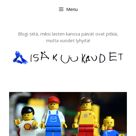
Skip
Menu
to
content
Blogi siitä, miksi lasten kanssa päivät ovat pitkiä,
mutta vuodet lyhyitä!