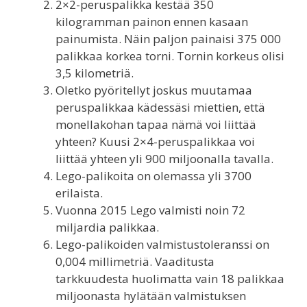
2×2-peruspalikka kestää 350
kilogramman painon ennen kasaan
painumista. Näin paljon painaisi 375 000
palikkaa korkea torni. Tornin korkeus olisi
3,5 kilometriä.
Oletko pyöritellyt joskus muutamaa
peruspalikkaa kädessäsi miettien, että
monellakohan tapaa nämä voi liittää
yhteen? Kuusi 2×4-peruspalikkaa voi
liittää yhteen yli 900 miljoonalla tavalla.
Lego-palikoita on olemassa yli 3700
erilaista.
Vuonna 2015 Lego valmisti noin 72
miljardia palikkaa.
Lego-palikoiden valmistustoleranssi on
0,004 millimetriä. Vaaditusta
tarkkuudesta huolimatta vain 18 palikkaa
miljoonasta hylätään valmistuksen