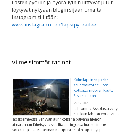
Lasten pyöriin ja pyöräilyihin liittyvät jutut
löytyvät nykyään blogin sijaan omalta
Instagram-tililtään:
www.instagram.com/lapsipyorailee
Viimeisimmät tarinat
Kolmilapsinen perhe
asuntoautoilee – osa 3:
Kotkasta mutkien kautta
Savonlinnaan
29.12.2021
Lähtömme Askolasta venyi,
niin kuin lähdön voi kuvitella
lapsiperheessä venyvän aurinkoisena päivänä hienon
uimarannan läheisyydessä. Ilta-auringossa huristelimme
Kotkaan, jonka Katariinan meripuiston olin täpännyt jo