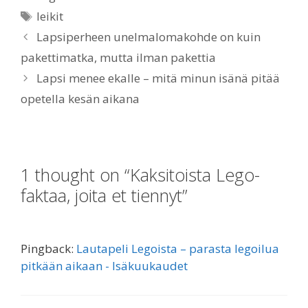
Tags
leikit
Lapsiperheen unelmalomakohde on kuin
pakettimatka, mutta ilman pakettia
Lapsi menee ekalle – mitä minun isänä pitää
opetella kesän aikana
1 thought on “Kaksitoista Lego-
faktaa, joita et tiennyt”
Pingback:
Lautapeli Legoista – parasta legoilua
pitkään aikaan - Isäkuukaudet