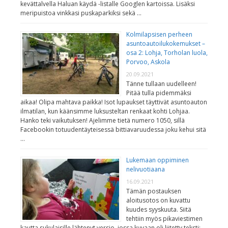
kevättalvella Haluan käydä -listalle Googlen kartoissa. Lisäksi
meripuistoa vinkkasi puskaparkiksi sekä …
Kolmilapsisen perheen
asuntoautoilukokemukset –
osa 2: Lohja, Torholan luola,
Porvoo, Askola
20.09.2021
Tänne tullaan uudelleen!
Pitää tulla pidemmäksi
aikaa! Olipa mahtava paikka! Isot lupaukset täyttivät asuntoauton
ilmatilan, kun käänsimme luksusteltan renkaat kohti Lohjaa.
Hanko teki vaikutuksen! Ajelimme tietä numero 1050, sillä
Facebookin totuudentäyteisessä bittiavaruudessa joku kehui sitä
…
Lukemaan oppiminen
nelivuotiaana
16.09.2021
Tämän postauksen
aloitusotos on kuvattu
kuudes syyskuuta. Siitä
tehtiin myös pikaviestimen
kautta sukulaisille lähtenyt versio, jossa kuvaan oli liitetty teksti: