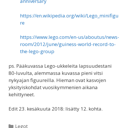
anniversary
https://en.wikipedia.org/wiki/Lego_minifigu
re
https://www.lego.com/en-us/aboutus/news-
room/2012/june/guiness-world-record-to-
the-lego-group
ps. Pääkuvassa Lego-ukkeleita lapsuudestani
80-luvulta, alemmassa kuvassa pieni vitsi
nykyajan figuureilla. Hieman ovat kasvojen
yksityiskohdat vuosikymmenien aikana
kehittyneet.
Edit 23. kesäkuuta 2018: lisätty 12. kohta.
Categories
Legot