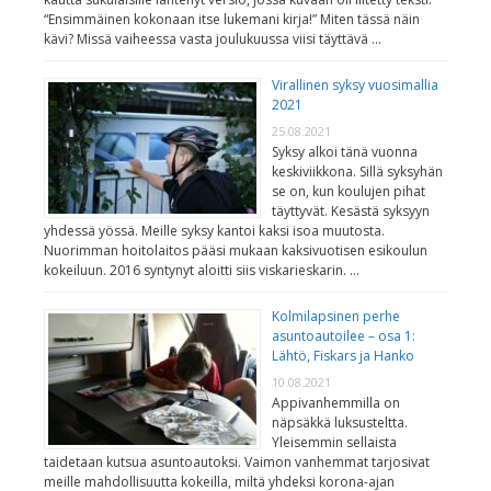
“Ensimmäinen kokonaan itse lukemani kirja!” Miten tässä näin
kävi? Missä vaiheessa vasta joulukuussa viisi täyttävä …
Virallinen syksy vuosimallia
2021
25.08.2021
Syksy alkoi tänä vuonna
keskiviikkona. Sillä syksyhän
se on, kun koulujen pihat
täyttyvät. Kesästä syksyyn
yhdessä yössä. Meille syksy kantoi kaksi isoa muutosta.
Nuorimman hoitolaitos pääsi mukaan kaksivuotisen esikoulun
kokeiluun. 2016 syntynyt aloitti siis viskarieskarin. …
Kolmilapsinen perhe
asuntoautoilee – osa 1:
Lähtö, Fiskars ja Hanko
10.08.2021
Appivanhemmilla on
näpsäkkä luksusteltta.
Yleisemmin sellaista
taidetaan kutsua asuntoautoksi. Vaimon vanhemmat tarjosivat
meille mahdollisuutta kokeilla, miltä yhdeksi korona-ajan