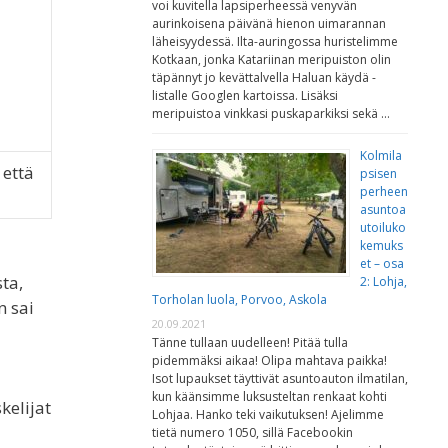
voi kuvitella lapsiperheessä venyvän
aurinkoisena päivänä hienon uimarannan
läheisyydessä. Ilta-auringossa huristelimme
Kotkaan, jonka Katariinan meripuiston olin
täpännyt jo kevättalvella Haluan käydä -
listalle Googlen kartoissa. Lisäksi
meripuistoa vinkkasi puskaparkiksi sekä …
Kolmila
 että
psisen
perheen
asuntoa
utoiluko
kemuks
et – osa
ta,
2: Lohja,
Torholan luola, Porvoo, Askola
n sai
20.09.2021
Tänne tullaan uudelleen! Pitää tulla
pidemmäksi aikaa! Olipa mahtava paikka!
Isot lupaukset täyttivät asuntoauton ilmatilan,
kun käänsimme luksusteltan renkaat kohti
kelijat
Lohjaa. Hanko teki vaikutuksen! Ajelimme
tietä numero 1050, sillä Facebookin