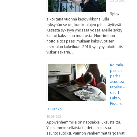
25.08.202
1
Syksy
alkoi tänä vuonna keskiviikkona. Sillä
syksyhän se on, kun koulujen pihat täyttyvät.
Kesästä syksyyn yhdessä yössä. Meille syksy
kantoi kaksi isoa muutosta. Nuorimman
hoitolaitos pääsi mukaan kaksivuotisen
esikoulun kokeiluun. 2016 syntynyt aloitti siis
viskarieskarin. …
Kolmila
psinen
perhe
asuntoa
utoilee –
osa 1:
Lähtö,
Fiskars
ja Hanko
10.08.2021
Appivanhemmilla on näpsäkkä luksusteltta.
Yleisemmin sellaista taidetaan kutsua
asuntoautoksi. Vaimon vanhemmat tarjosivat