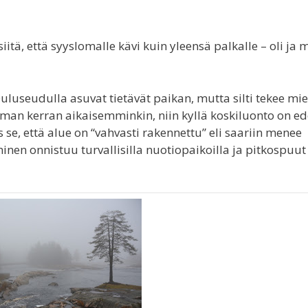
itä, että syyslomalle kävi kuin yleensä palkalle – oli ja 
luseudulla asuvat tietävät paikan, mutta silti tekee mie
aman kerran aikaisemminkin, niin kyllä koskiluonto on ed
e, että alue on “vahvasti rakennettu” eli saariin menee
inen onnistuu turvallisilla nuotiopaikoilla ja pitkospuut