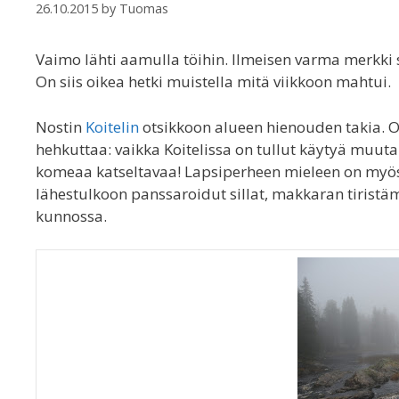
26.10.2015
by
Tuomas
Vaimo lähti aamulla töihin. Ilmeisen varma merkki si
On siis oikea hetki muistella mitä viikkoon mahtui.
Nostin
Koitelin
otsikkoon alueen hienouden takia. Ou
hehkuttaa: vaikka Koitelissa on tullut käytyä muut
komeaa katseltavaa! Lapsiperheen mieleen on myös s
lähestulkoon panssaroidut sillat, makkaran tiristäm
kunnossa.