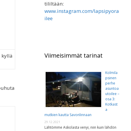
tililtään:
www.instagram.com/lapsipyora
ilee
Viimeisimmät tarinat
 kyllä
Kolmila
psinen
perhe
touhuta
asuntoa
utoilee –
osa 3:
Kotkast
a
mutkien kautta Savonlinnaan
29.12.2021
Lähtömme Askolasta venyi, niin kuin lähdön