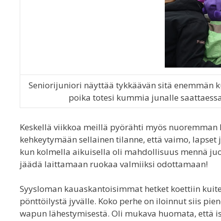
Seniorijuniori näyttää tykkäävän sitä enemmän k
poika totesi kummia junalle saattaessa
Keskellä viikkoa meillä pyörähti myös nuoremman
kehkeytymään sellainen tilanne, että vaimo, lapset
kun kolmella aikuisella oli mahdollisuus mennä juo
jäädä laittamaan ruokaa valmiiksi odottamaan!
Syysloman kauaskantoisimmat hetket koettiin kuite
pönttöilystä jyvälle. Koko perhe on iloinnut siis p
wapun lähestymisestä. Oli mukava huomata, että iso