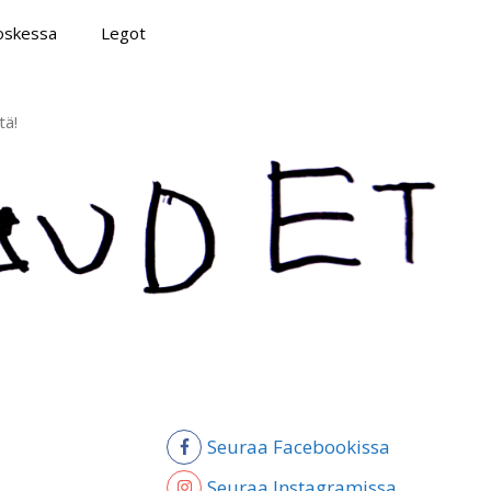
poskessa
Legot
tä!
Seuraa Facebookissa
Seuraa Instagramissa