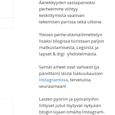
Äänekkyyden vastapainoksi
perheemme viihtyy
keskittymistä vaativan
tekemisen parissa sekä ulkona.
Yleisen perhe-elämäihmettelyn
lisäksi blogissa turistaan paljon
matkustamisesta, Legoista ja
lapset & digi -yhdistelmästä.
Samat aiheet ovat vahvasti (ja
päivittäin) läsnä Isäkuukausien
Instagramissa
, tervetuloa
seuraamaan!
Lasten pyöriin ja pyöräilyihin
liittyvät jutut löytyvät nykyään
blogin sijaan omalta Instagram-