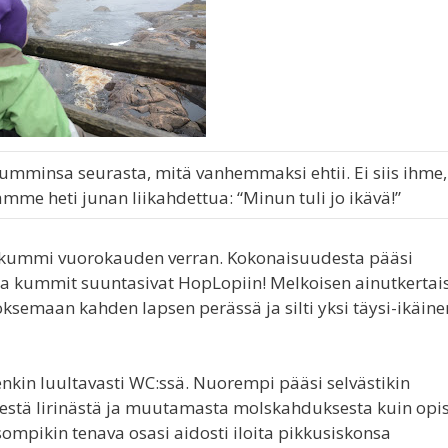
umminsa seurasta, mitä vanhemmaksi ehtii. Ei siis ihme,
mme heti junan liikahdettua: “Minun tuli jo ikävä!”
 kummi vuorokauden verran. Kokonaisuudesta pääsi
 ja kummit suuntasivat HopLopiin! Melkoisen ainutkertais
ksemaan kahden lapsen perässä ja silti yksi täysi-ikäine
nkin luultavasti WC:ssä. Nuorempi pääsi selvästikin
ienestä lirinästä ja muutamasta molskahduksesta kuin opis
mpikin tenava osasi aidosti iloita pikkusiskonsa