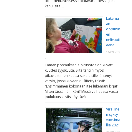
totuudentäyteisessä bittiavaruudessa joku
kehui sitä …
Lukema
an
oppimin
en
nelivuoti
aana
16.09.202
1
Tämän postauksen aloitusotos on kuvattu
kuudes syyskuuta. Siitä tehtiin myös
pikaviestimen kautta sukulaisille lähtenyt
versio, jossa kuvaan oli liitetty teksti:
“Ensimmäinen kokonaan itse lukemani kirja!”
Miten tässä näin kävi? Missä vaiheessa vasta
joulukuussa viisi täyttävä …
Viralline
n syksy
vuosima
llia 2021