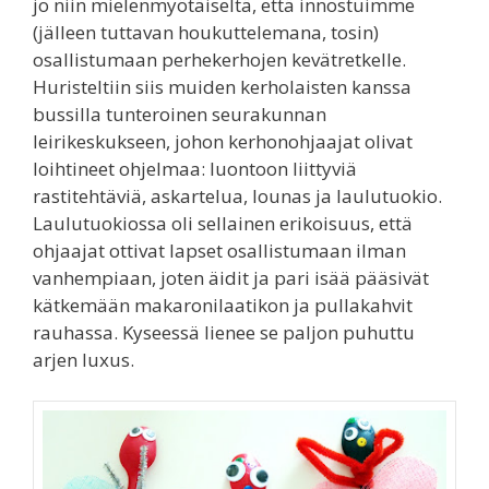
jo niin mielenmyötäiseltä, että innostuimme
(jälleen tuttavan houkuttelemana, tosin)
osallistumaan perhekerhojen kevätretkelle.
Huristeltiin siis muiden kerholaisten kanssa
bussilla tunteroinen seurakunnan
leirikeskukseen, johon kerhonohjaajat olivat
loihtineet ohjelmaa: luontoon liittyviä
rastitehtäviä, askartelua, lounas ja laulutuokio.
Laulutuokiossa oli sellainen erikoisuus, että
ohjaajat ottivat lapset osallistumaan ilman
vanhempiaan, joten äidit ja pari isää pääsivät
kätkemään makaronilaatikon ja pullakahvit
rauhassa. Kyseessä lienee se paljon puhuttu
arjen luxus.