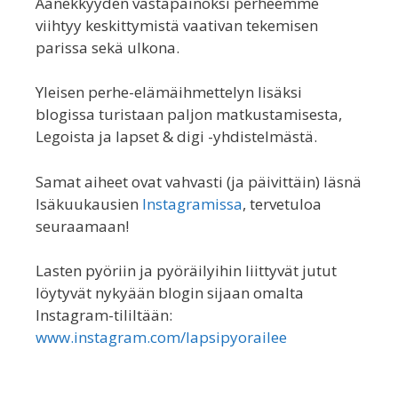
Äänekkyyden vastapainoksi perheemme
viihtyy keskittymistä vaativan tekemisen
parissa sekä ulkona.
Yleisen perhe-elämäihmettelyn lisäksi
blogissa turistaan paljon matkustamisesta,
Legoista ja lapset & digi -yhdistelmästä.
Samat aiheet ovat vahvasti (ja päivittäin) läsnä
Isäkuukausien
Instagramissa
, tervetuloa
seuraamaan!
Lasten pyöriin ja pyöräilyihin liittyvät jutut
löytyvät nykyään blogin sijaan omalta
Instagram-tililtään:
www.instagram.com/lapsipyorailee