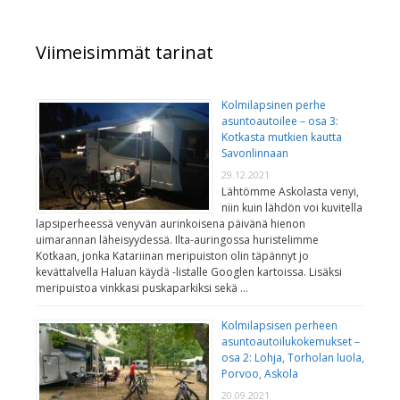
Viimeisimmät tarinat
Kolmilapsinen perhe
asuntoautoilee – osa 3:
Kotkasta mutkien kautta
Savonlinnaan
29.12.2021
Lähtömme Askolasta venyi,
niin kuin lähdön voi kuvitella
lapsiperheessä venyvän aurinkoisena päivänä hienon
uimarannan läheisyydessä. Ilta-auringossa huristelimme
Kotkaan, jonka Katariinan meripuiston olin täpännyt jo
kevättalvella Haluan käydä -listalle Googlen kartoissa. Lisäksi
meripuistoa vinkkasi puskaparkiksi sekä …
Kolmilapsisen perheen
asuntoautoilukokemukset –
osa 2: Lohja, Torholan luola,
Porvoo, Askola
20.09.2021