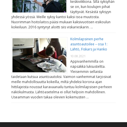
keskiviikkona. Sillä syksyhän
se on, kun koulujen pihat
täyttyvät. Kesästä syksyyn
yhdessä yössä. Meille syksy kantoi kaksi isoa muutosta.
Nuorimman hoitolaitos pääsi mukaan kaksivuotisen esikoulun
kokeiluun. 2016 syntynyt aloitti siis viskarieskarin. …
Kolmilapsinen perhe
asuntoautoilee – osa 1:
Lähtö, Fiskars ja Hanko
10.08.2021
Appivanhemmilla on
näpsäkkä luksusteltta.
Yleisemmin sellaista
taidetaan kutsua asuntoautoksi. Vaimon vanhemmat tarjosivat
meille mahdollisuutta kokeilla, miltä yhdeksi korona-ajan
hittilajeista noussut karavaanailu tuntuu kolmilapsisen perheen
näkökulmasta. Lähtöasetelma ei ollut helpoin mahdollinen.
Useamman vuoden takaa olevien kokemusten …