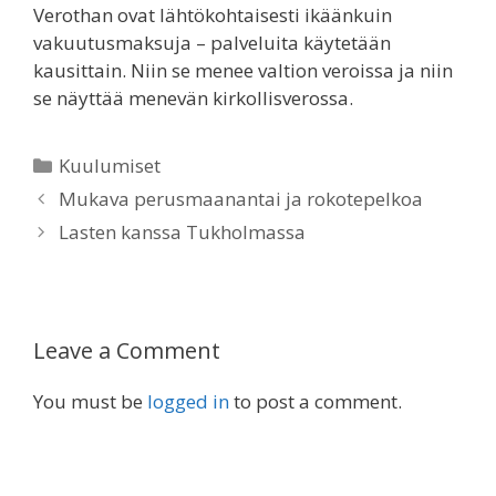
Verothan ovat lähtökohtaisesti ikäänkuin
vakuutusmaksuja – palveluita käytetään
kausittain. Niin se menee valtion veroissa ja niin
se näyttää menevän kirkollisverossa.
Categories
Kuulumiset
Mukava perusmaanantai ja rokotepelkoa
Lasten kanssa Tukholmassa
Leave a Comment
You must be
logged in
to post a comment.