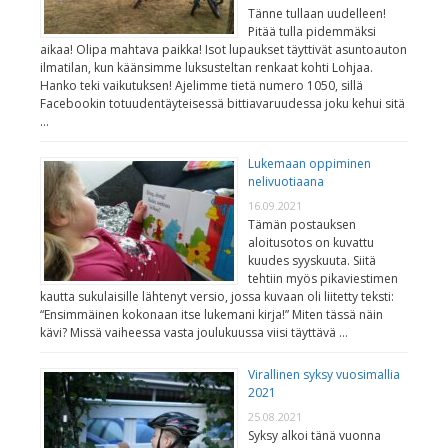
Tänne tullaan uudelleen!
Pitää tulla pidemmäksi
aikaa! Olipa mahtava paikka! Isot lupaukset täyttivät asuntoauton
ilmatilan, kun käänsimme luksusteltan renkaat kohti Lohjaa.
Hanko teki vaikutuksen! Ajelimme tietä numero 1050, sillä
Facebookin totuudentäyteisessä bittiavaruudessa joku kehui sitä
…
Lukemaan oppiminen
nelivuotiaana
16.09.2021
Tämän postauksen
aloitusotos on kuvattu
kuudes syyskuuta. Siitä
tehtiin myös pikaviestimen
kautta sukulaisille lähtenyt versio, jossa kuvaan oli liitetty teksti:
“Ensimmäinen kokonaan itse lukemani kirja!” Miten tässä näin
kävi? Missä vaiheessa vasta joulukuussa viisi täyttävä …
Virallinen syksy vuosimallia
2021
25.08.2021
Syksy alkoi tänä vuonna