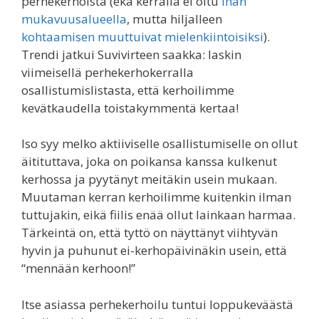
perhekerhoista (eka kerralla ei oltu
ihan
mukavuusalueella
, mutta hiljalleen
kohtaamisen muuttuivat mielenkiintoisiksi
).
Trendi jatkui Suvivirteen saakka: laskin
viimeisellä perhekerhokerralla
osallistumislistasta, että kerhoilimme
kevätkaudella toistakymmentä kertaa!
Iso syy melko aktiiviselle osallistumiselle on ollut
äitituttava, joka on poikansa kanssa kulkenut
kerhossa ja pyytänyt meitäkin usein mukaan.
Muutaman kerran kerhoilimme kuitenkin ilman
tuttujakin, eikä fiilis enää ollut lainkaan harmaa.
Tärkeintä on, että tyttö on näyttänyt viihtyvän
hyvin ja puhunut ei-kerhopäivinäkin usein, että
“mennään kerhoon!”
Itse asiassa perhekerhoilu tuntui loppukeväästä