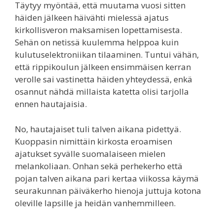
Täytyy myöntää, että muutama vuosi sitten
häiden jälkeen häivähti mielessä ajatus
kirkollisveron maksamisen lopettamisesta.
Sehän on netissä kuulemma helppoa kuin
kulutuselektroniikan tilaaminen. Tuntui vähän,
että rippikoulun jälkeen ensimmäisen kerran
verolle sai vastinetta häiden yhteydessä, enkä
osannut nähdä millaista katetta olisi tarjolla
ennen hautajaisia.
No, hautajaiset tuli talven aikana pidettyä.
Kuoppasin nimittäin kirkosta eroamisen
ajatukset syvälle suomalaiseen mielen
melankoliaan. Onhan sekä perhekerho että
pojan talven aikana pari kertaa viikossa käymä
seurakunnan päiväkerho hienoja juttuja kotona
oleville lapsille ja heidän vanhemmilleen.