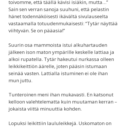
toivomme, että täällä kävisi isiäkin, mutta…”
Sain sen verran sanoja suuhuni, että pelastin
hänet todennäköisesti ikävältä sivulauseelta
vastaamalla totuudenmukaisesti: “Tytär näyttää
viihtyvän. Se on pääasia!”
Suurin osa mammoista istui alkuhartauden
jälkeen ison maton ympärille keskelle lattiaa ja
alkoi rupatella. Tytär hakeutui nurkassa olleen
leikkikeittiön äärelle, joten pääsin istumaan
seinää vasten. Lattialla istuminen ei ole ihan
mun juttu.
Tunteroinen meni ihan mukavasti. En katsonut
kelloon valehtelematta kuin muutaman kerran –
jokaista viittä minuuttia kohden.
Lopuksi leikittiin laululeikkejä. Uskomaton on