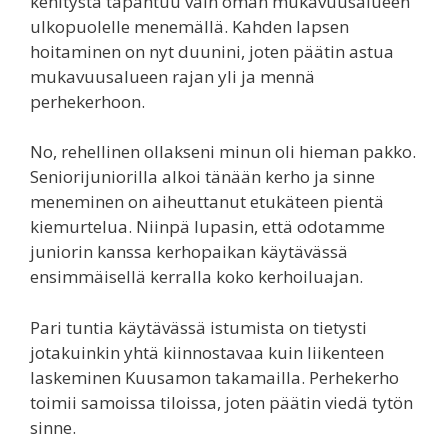
kehitystä tapahtuu vain oman mukavuusalueen
ulkopuolelle menemällä. Kahden lapsen
hoitaminen on nyt duunini, joten päätin astua
mukavuusalueen rajan yli ja mennä
perhekerhoon.
No, rehellinen ollakseni minun oli hieman pakko.
Seniorijuniorilla alkoi tänään kerho ja sinne
meneminen on aiheuttanut etukäteen pientä
kiemurtelua. Niinpä lupasin, että odotamme
juniorin kanssa kerhopaikan käytävässä
ensimmäisellä kerralla koko kerhoiluajan.
Pari tuntia käytävässä istumista on tietysti
jotakuinkin yhtä kiinnostavaa kuin liikenteen
laskeminen Kuusamon takamailla. Perhekerho
toimii samoissa tiloissa, joten päätin viedä tytön
sinne.