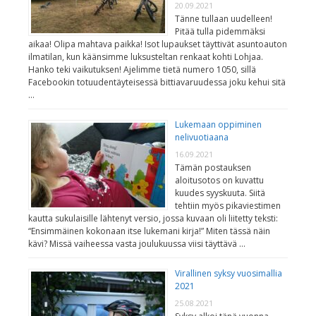
20.09.2021
Tänne tullaan uudelleen!
Pitää tulla pidemmäksi
aikaa! Olipa mahtava paikka! Isot lupaukset täyttivät asuntoauton
ilmatilan, kun käänsimme luksusteltan renkaat kohti Lohjaa.
Hanko teki vaikutuksen! Ajelimme tietä numero 1050, sillä
Facebookin totuudentäyteisessä bittiavaruudessa joku kehui sitä
…
Lukemaan oppiminen
nelivuotiaana
16.09.2021
Tämän postauksen
aloitusotos on kuvattu
kuudes syyskuuta. Siitä
tehtiin myös pikaviestimen
kautta sukulaisille lähtenyt versio, jossa kuvaan oli liitetty teksti:
“Ensimmäinen kokonaan itse lukemani kirja!” Miten tässä näin
kävi? Missä vaiheessa vasta joulukuussa viisi täyttävä …
Virallinen syksy vuosimallia
2021
25.08.2021