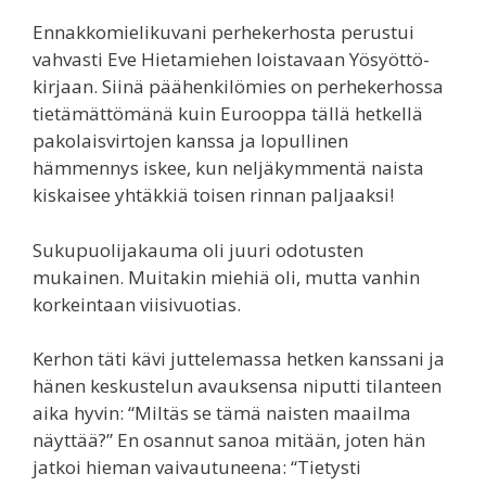
Ennakkomielikuvani perhekerhosta perustui
vahvasti Eve Hietamiehen loistavaan Yösyöttö-
kirjaan. Siinä päähenkilömies on perhekerhossa
tietämättömänä kuin Eurooppa tällä hetkellä
pakolaisvirtojen kanssa ja lopullinen
hämmennys iskee, kun neljäkymmentä naista
kiskaisee yhtäkkiä toisen rinnan paljaaksi!
Sukupuolijakauma oli juuri odotusten
mukainen. Muitakin miehiä oli, mutta vanhin
korkeintaan viisivuotias.
Kerhon täti kävi juttelemassa hetken kanssani ja
hänen keskustelun avauksensa niputti tilanteen
aika hyvin: “Miltäs se tämä naisten maailma
näyttää?” En osannut sanoa mitään, joten hän
jatkoi hieman vaivautuneena: “Tietysti