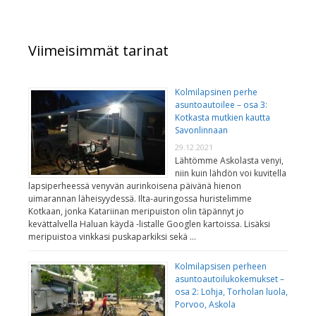
Viimeisimmät tarinat
Kolmilapsinen perhe
asuntoautoilee – osa 3:
Kotkasta mutkien kautta
Savonlinnaan
29.12.2021
Lähtömme Askolasta venyi,
niin kuin lähdön voi kuvitella
lapsiperheessä venyvän aurinkoisena päivänä hienon
uimarannan läheisyydessä. Ilta-auringossa huristelimme
Kotkaan, jonka Katariinan meripuiston olin täpännyt jo
kevättalvella Haluan käydä -listalle Googlen kartoissa. Lisäksi
meripuistoa vinkkasi puskaparkiksi sekä …
Kolmilapsisen perheen
asuntoautoilukokemukset –
osa 2: Lohja, Torholan luola,
Porvoo, Askola