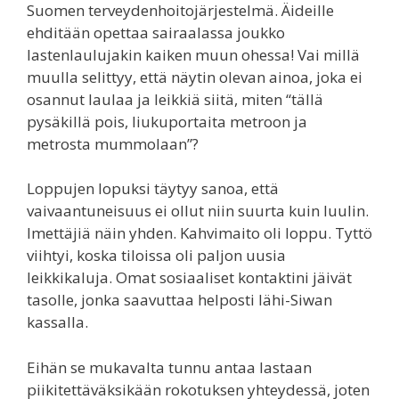
Suomen terveydenhoitojärjestelmä. Äideille
ehditään opettaa sairaalassa joukko
lastenlaulujakin kaiken muun ohessa! Vai millä
muulla selittyy, että näytin olevan ainoa, joka ei
osannut laulaa ja leikkiä siitä, miten “tällä
pysäkillä pois, liukuportaita metroon ja
metrosta mummolaan”?
Loppujen lopuksi täytyy sanoa, että
vaivaantuneisuus ei ollut niin suurta kuin luulin.
Imettäjiä näin yhden. Kahvimaito oli loppu. Tyttö
viihtyi, koska tiloissa oli paljon uusia
leikkikaluja. Omat sosiaaliset kontaktini jäivät
tasolle, jonka saavuttaa helposti lähi-Siwan
kassalla.
Eihän se mukavalta tunnu antaa lastaan
piikitettäväksikään rokotuksen yhteydessä, joten