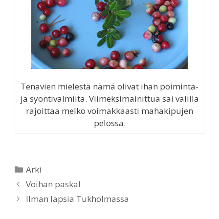
Tenavien mielestä nämä olivat ihan poiminta-
ja syöntivalmiita. Viimeksimainittua sai välillä
rajoittaa melko voimakkaasti mahakipujen
pelossa.
Categories
Arki
Voihan paska!
Ilman lapsia Tukholmassa