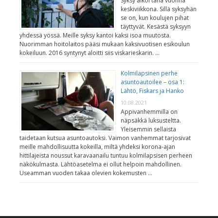
Syksy alkoi tänä vuonna
keskiviikkona. Sillä syksyhän
se on, kun koulujen pihat
täyttyvät. Kesästä syksyyn
yhdessä yössä. Meille syksy kantoi kaksi isoa muutosta.
Nuorimman hoitolaitos pääsi mukaan kaksivuotisen esikoulun
kokeiluun. 2016 syntynyt aloitti siis viskarieskarin. …
Kolmilapsinen perhe
asuntoautoilee – osa 1:
Lähtö, Fiskars ja Hanko
10.08.2021
Appivanhemmilla on
näpsäkkä luksusteltta.
Yleisemmin sellaista
taidetaan kutsua asuntoautoksi. Vaimon vanhemmat tarjosivat
meille mahdollisuutta kokeilla, miltä yhdeksi korona-ajan
hittilajeista noussut karavaanailu tuntuu kolmilapsisen perheen
näkökulmasta. Lähtöasetelma ei ollut helpoin mahdollinen.
Useamman vuoden takaa olevien kokemusten …