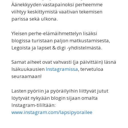
Äänekkyyden vastapainoksi perheemme
viihtyy keskittymistä vaativan tekemisen
parissa sekä ulkona.
Yleisen perhe-elämäihmettelyn lisäksi
blogissa turistaan paljon matkustamisesta,
Legoista ja lapset & digi -yhdistelmästä.
Samat aiheet ovat vahvasti (ja päivittäin) läsnä
Isäkuukausien
Instagramissa
, tervetuloa
seuraamaan!
Lasten pyöriin ja pyöräilyihin liittyvät jutut
löytyvät nykyään blogin sijaan omalta
Instagram-tililtään:
www.instagram.com/lapsipyorailee