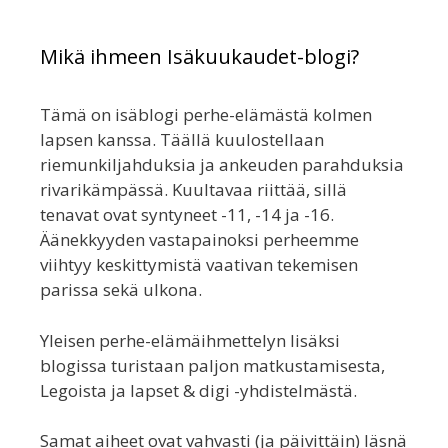
Mikä ihmeen Isäkuukaudet-blogi?
Tämä on isäblogi perhe-elämästä kolmen
lapsen kanssa. Täällä kuulostellaan
riemunkiljahduksia ja ankeuden parahduksia
rivarikämpässä. Kuultavaa riittää, sillä
tenavat ovat syntyneet -11, -14 ja -16.
Äänekkyyden vastapainoksi perheemme
viihtyy keskittymistä vaativan tekemisen
parissa sekä ulkona.
Yleisen perhe-elämäihmettelyn lisäksi
blogissa turistaan paljon matkustamisesta,
Legoista ja lapset & digi -yhdistelmästä.
Samat aiheet ovat vahvasti (ja päivittäin) läsnä