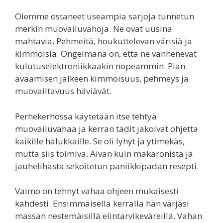
Olemme ostaneet useampia sarjoja tunnetun
merkin muovailuvahoja. Ne ovat uusina
mahtavia. Pehmeitä, houkuttelevan värisiä ja
kimmoisia. Ongelmana on, että ne vanhenevat
kulutuselektroniikkaakin nopeammin. Pian
avaamisen jälkeen kimmoisuus, pehmeys ja
muovailtavuus häviävät.
Perhekerhossa käytetään itse tehtyä
muovailuvahaa ja kerran tädit jakoivat ohjetta
kaikille halukkaille. Se oli lyhyt ja ytimekäs,
mutta siis toimiva. Aivan kuin makaronista ja
jauhelihasta sekoitetun paniikkipadan resepti.
Vaimo on tehnyt vahaa ohjeen mukaisesti
kahdesti. Ensimmäisellä kerralla hän värjäsi
massan nestemäisillä elintarvikeväreillä. Vahan