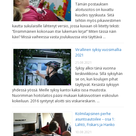
Tämän postauksen
aloitusotos on kuvattu
kuudes syyskuuta. Siitä
tehtiin myös pikaviestimen
kautta sukulaisille lähtenyt versio, jossa kuvaan oli liitetty teksti:
“Ensimmäinen kokonaan itse lukemani kirja!” Miten tässä näin
kävi? Missä vaiheessa vasta joulukuussa viisi täyttävä …
Virallinen syksy vuosimallia
2021
25.08.2021
Syksy alkoi tänä vuonna
keskiviikkona. Sillä syksyhän
se on, kun koulujen pihat
täyttyvät. Kesästä syksyyn
yhdessä yössä. Meille syksy kantoi kaksi isoa muutosta.
Nuorimman hoitolaitos pääsi mukaan kaksivuotisen esikoulun
kokeiluun. 2016 syntynyt aloitti siis viskarieskarin. …
Kolmilapsinen perhe
asuntoautoilee – osa 1:
Lähtö, Fiskars ja Hanko
10.08.2021