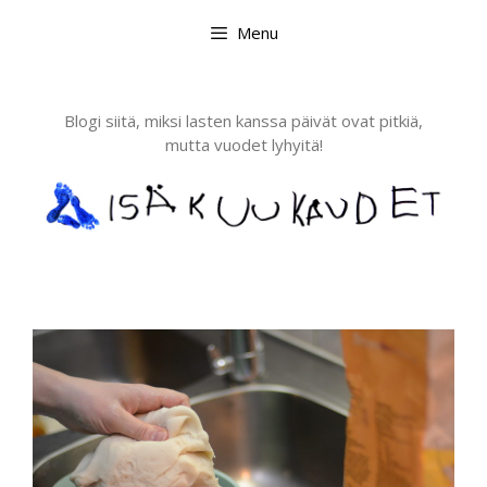
Skip
Menu
to
content
Blogi siitä, miksi lasten kanssa päivät ovat pitkiä,
mutta vuodet lyhyitä!