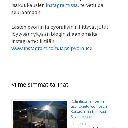
Isäkuukausien
Instagramissa
, tervetuloa
seuraamaan!
Lasten pyöriin ja pyöräilyihin liittyvät jutut
löytyvät nykyään blogin sijaan omalta
Instagram-tililtään:
www.instagram.com/lapsipyorailee
Viimeisimmät tarinat
Kolmilapsinen perhe
asuntoautoilee – osa 3:
Kotkasta mutkien kautta
Savonlinnaan
29.12.2021