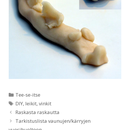
Categories
Tee-se-itse
Tags
DIY
,
leikit
,
vinkit
Raskasta raskautta
Tarkistuslista vaunujen/kärryjen
vuosihuoltoon