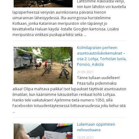
Lähtömme Askolasta venyi,
niin kuin lähdön voi kuvitella
lapsiperheessä venyvän aurinkoisena päivänä hienon
uimarannan läheisyydessä. Ilta-auringossa huristelimme
Kotkaan, jonka Katariinan meripuiston olin täpännyt jo
kevättalvella Haluan käydä -listalle Googlen kartoissa. Lisäksi
meripuistoa vinkkasi puskaparkiksi sekä …
Kolmilapsisen perheen
asuntoautoilukokemukset –
osa 2: Lohja, Torholan luola,
Porvoo, Askola
20.09.2021
Tänne tullaan uudelleen!
Pitää tulla pidemmäksi
aikaa! Olipa mahtava paikka! Isot lupaukset täyttivät asuntoauton
ilmatilan, kun käänsimme luksusteltan renkaat kohti Lohjaa.
Hanko teki vaikutuksen! Ajelimme tietä numero 1050, sillä
Facebookin totuudentäyteisessä bittiavaruudessa joku kehui sitä
…
Lukemaan oppiminen
nelivuotiaana
16.09.2021