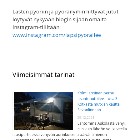
Lasten pyöriin ja pyöräilyihin liittyvät jutut
löytyvät nykyään blogin sijaan omalta
Instagram-tililtään:
www.instagram.com/lapsipyorailee
Viimeisimmät tarinat
Kolmilapsinen perhe
asuntoautoilee – osa 3:
Kotkasta mutkien kautta
Savonlinnaan
29.12.2021
Lähtömme Askolasta venyi,
niin kuin lähdön voi kuvitella
lapsiperheessä venyvän aurinkoisena päivänä hienon