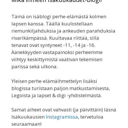
Tämä on isäblogi perhe-elämästä kolmen
lapsen kanssa. Täällä kuulostellaan
riemunkiljahduksia ja ankeuden parahduksia
rivarikämpässä. Kuultavaa riittää, sillä
tenavat ovat syntyneet -11, -14 ja -16.
Äänekkyyden vastapainoksi perheemme
viihtyy keskittymistä vaativan tekemisen
parissa sekä ulkona.
Yleisen perhe-elämäihmettelyn lisäksi
blogissa turistaan paljon matkustamisesta,
Legoista ja lapset & digi -yhdistelmästä.
Samat aiheet ovat vahvasti (ja päivittäin) läsnä
Isäkuukausien
Instagramissa
, tervetuloa
seuraamaan!