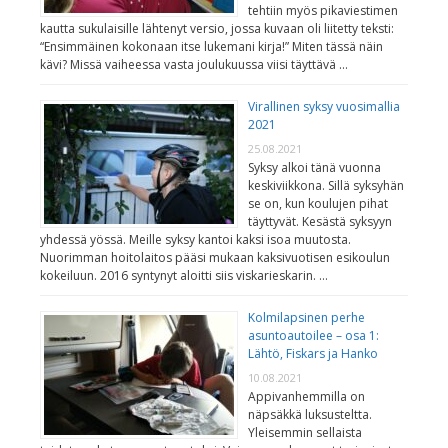
tehtiin myös pikaviestimen
kautta sukulaisille lähtenyt versio, jossa kuvaan oli liitetty teksti:
“Ensimmäinen kokonaan itse lukemani kirja!” Miten tässä näin
kävi? Missä vaiheessa vasta joulukuussa viisi täyttävä …
Virallinen syksy vuosimallia
2021
25.08.2021
Syksy alkoi tänä vuonna
keskiviikkona. Sillä syksyhän
se on, kun koulujen pihat
täyttyvät. Kesästä syksyyn
yhdessä yössä. Meille syksy kantoi kaksi isoa muutosta.
Nuorimman hoitolaitos pääsi mukaan kaksivuotisen esikoulun
kokeiluun. 2016 syntynyt aloitti siis viskarieskarin. …
Kolmilapsinen perhe
asuntoautoilee – osa 1:
Lähtö, Fiskars ja Hanko
10.08.2021
Appivanhemmilla on
näpsäkkä luksusteltta.
Yleisemmin sellaista