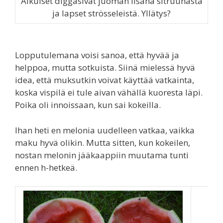
Aikuiset diggasivat juoman lisänä sitruunasta
ja lapset strösseleistä. Yllätys?
Lopputulemana voisi sanoa, että hyvää ja
helppoa, mutta sotkuista. Siinä mielessä hyvä
idea, että muksutkin voivat käyttää vatkainta,
koska vispilä ei tule aivan vähällä kuoresta läpi.
Poika oli innoissaan, kun sai kokeilla.
Ihan heti en melonia uudelleen vatkaa, vaikka
maku hyvä olikin. Mutta sitten, kun kokeilen,
nostan melonin jääkaappiin muutama tunti
ennen h-hetkeä.