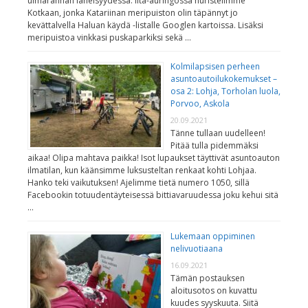
uimarannan läheisyydessä. Ilta-auringossa huristelimme
Kotkaan, jonka Katariinan meripuiston olin täpännyt jo
kevättalvella Haluan käydä -listalle Googlen kartoissa. Lisäksi
meripuistoa vinkkasi puskaparkiksi sekä …
Kolmilapsisen perheen
asuntoautoilukokemukset –
osa 2: Lohja, Torholan luola,
Porvoo, Askola
20.09.2021
Tänne tullaan uudelleen!
Pitää tulla pidemmäksi
aikaa! Olipa mahtava paikka! Isot lupaukset täyttivät asuntoauton
ilmatilan, kun käänsimme luksusteltan renkaat kohti Lohjaa.
Hanko teki vaikutuksen! Ajelimme tietä numero 1050, sillä
Facebookin totuudentäyteisessä bittiavaruudessa joku kehui sitä
…
Lukemaan oppiminen
nelivuotiaana
16.09.2021
Tämän postauksen
aloitusotos on kuvattu
kuudes syyskuuta. Siitä