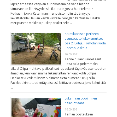
lapsiperheessä venyvän aurinkoisena päivänä hienon
uimarannan läheisyydessä. Ilta-auringossa huristelimme
Kotkaan, jonka Katariinan meripuiston olin täpännyt jo
kevättalvella Haluan käydä -listalle Googlen kartoissa. Lisäksi
meripuistoa vinkkasi puskaparkiksi sekä …
Kolmilapsisen perheen
asuntoautoilukokemukset –
osa 2: Lohja, Torholan luola,
Porvoo, Askola
20.09.2021
Tänne tullaan uudelleen!
Pitää tulla pidemmäksi
aikaa! Olipa mahtava paikka! Isot lupaukset täyttivät asuntoauton
ilmatilan, kun käänsimme luksusteltan renkaat kohti Lohjaa.
Hanko teki vaikutuksen! Ajelimme tietä numero 1050, sillä
Facebookin totuudentäyteisessä bittiavaruudessa joku kehui sitä
…
Lukemaan oppiminen
nelivuotiaana
16.09.2021
Tämän postauksen