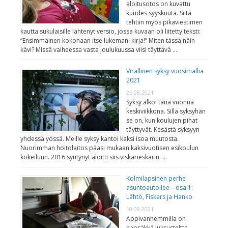
aloitusotos on kuvattu
kuudes syyskuuta. Siitä
tehtiin myös pikaviestimen
kautta sukulaisille lähtenyt versio, jossa kuvaan oli liitetty teksti:
“Ensimmäinen kokonaan itse lukemani kirja!” Miten tässä näin
kävi? Missä vaiheessa vasta joulukuussa viisi täyttävä …
Virallinen syksy vuosimallia
2021
25.08.2021
Syksy alkoi tänä vuonna
keskiviikkona. Sillä syksyhän
se on, kun koulujen pihat
täyttyvät. Kesästä syksyyn
yhdessä yössä. Meille syksy kantoi kaksi isoa muutosta.
Nuorimman hoitolaitos pääsi mukaan kaksivuotisen esikoulun
kokeiluun. 2016 syntynyt aloitti siis viskarieskarin. …
Kolmilapsinen perhe
asuntoautoilee – osa 1:
Lähtö, Fiskars ja Hanko
10.08.2021
Appivanhemmilla on
näpsäkkä luksusteltta.