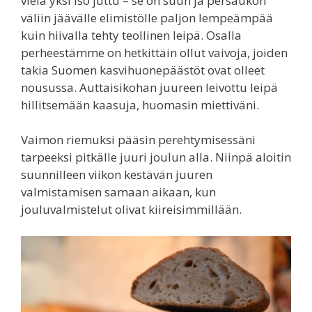
vielä yksi iso juttu – se on suun ja persaukon
väliin jäävälle elimistölle paljon lempeämpää
kuin hiivalla tehty teollinen leipä. Osalla
perheestämme on hetkittäin ollut vaivoja, joiden
takia Suomen kasvihuonepäästöt ovat olleet
nousussa. Auttaisikohan juureen leivottu leipä
hillitsemään kaasuja, huomasin miettiväni.
Vaimon riemuksi pääsin perehtymisessäni
tarpeeksi pitkälle juuri joulun alla. Niinpä aloitin
suunnilleen viikon kestävän juuren
valmistamisen samaan aikaan, kun
jouluvalmistelut olivat kiireisimmillään.