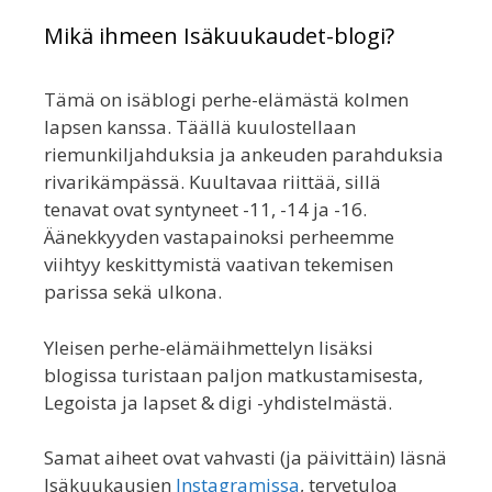
Mikä ihmeen Isäkuukaudet-blogi?
Tämä on isäblogi perhe-elämästä kolmen
lapsen kanssa. Täällä kuulostellaan
riemunkiljahduksia ja ankeuden parahduksia
rivarikämpässä. Kuultavaa riittää, sillä
tenavat ovat syntyneet -11, -14 ja -16.
Äänekkyyden vastapainoksi perheemme
viihtyy keskittymistä vaativan tekemisen
parissa sekä ulkona.
Yleisen perhe-elämäihmettelyn lisäksi
blogissa turistaan paljon matkustamisesta,
Legoista ja lapset & digi -yhdistelmästä.
Samat aiheet ovat vahvasti (ja päivittäin) läsnä
Isäkuukausien
Instagramissa
, tervetuloa