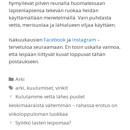
hymyilevät pilven reunalla huomatessaan
lapsenlapsensa tekevän ruokaa heidän
käyttämällään menetelmällä. Vain puhdasta
vettä, merisuolaa ja lähialueen viljaa käyttäen.
Isäkuukausien
Facebook
ja
Instagram
–
tervetuloa seuraamaan. En tosin uskalla vannoa,
että leipään liittyvät kuvat loppuvat tähän
postaukseen.
Categories
Arki
Tags
arki
,
kuulumiset
,
vinkit
Kulutamme vettä lähes puolet
keskimääräistä vähemmän – rahassa erotus on
viikoloppuloman luokkaa
Syötkö lasten leipomaa?