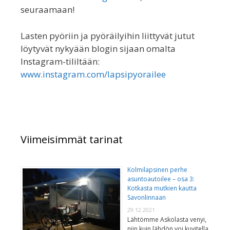
seuraamaan!
Lasten pyöriin ja pyöräilyihin liittyvät jutut
löytyvät nykyään blogin sijaan omalta
Instagram-tililtään:
www.instagram.com/lapsipyorailee
Viimeisimmät tarinat
Kolmilapsinen perhe
asuntoautoilee – osa 3:
Kotkasta mutkien kautta
Savonlinnaan
29.12.2021
Lähtömme Askolasta venyi,
niin kuin lähdön voi kuvitella