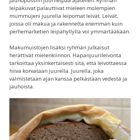
jauhopussiin juurileipää ajatellen. Ryhmän
leipäkuvat palauttivat mieleen molempien
mummujeni juurella leipomat leivät. Leivät,
joissa oli makua ja rakennetta enemmän kuin
perhemarketien leipähyllyllä voi ymmärtääkään.
Makumuistojen lisäksi ryhmän julkaisut
herättivät mielenkiinnon. Hapanjuurileivonta
tarkoittaa yksinkertaisesti sitä, että leivottaessa
hiiva korvataan juurella. Juurella, joka
valmistetaan ajan kanssa pelkästään vedestä ja
jauhoista.