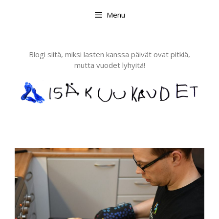
Skip
Menu
to
content
Blogi siitä, miksi lasten kanssa päivät ovat pitkiä,
mutta vuodet lyhyitä!