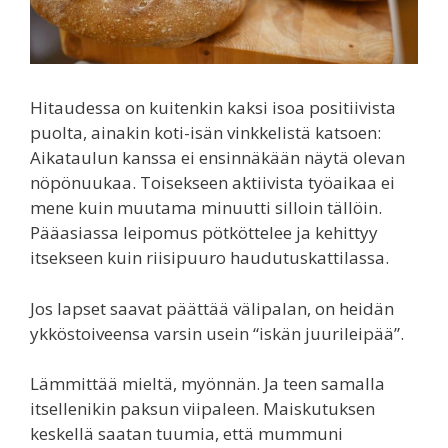
Hitaudessa on kuitenkin kaksi isoa positiivista
puolta, ainakin koti-isän vinkkelistä katsoen:
Aikataulun kanssa ei ensinnäkään näytä olevan
nöpönuukaa. Toisekseen aktiivista työaikaa ei
mene kuin muutama minuutti silloin tällöin.
Pääasiassa leipomus pötköttelee ja kehittyy
itsekseen kuin riisipuuro haudutuskattilassa.
Jos lapset saavat päättää välipalan, on heidän
ykköstoiveensa varsin usein “iskän juurileipää”.
Lämmittää mieltä, myönnän. Ja teen samalla
itsellenikin paksun viipaleen. Maiskutuksen
keskellä saatan tuumia, että mummuni