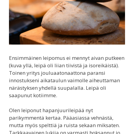
Ensimmäinen leipomus ei mennyt aivan putkeen
(kuva yllä, leipä oli liian tiivistä ja isoreikäistä).
Toinen yritys jouluaatonaattona paransi
innostukseni aikataulun vaimolle aiheuttaman
närästyksen yhdellä suupalalla. Leipä oli
saapunut kotiimme.
Olen leiponut hapanjuurileipää nyt
parikymmentä kertaa. Pääasiassa vehnästä,
mutta myös spelttiä ja ruista sekaan miksaten.
Tarkkaavainen lukija on varmasti hoksannut jo