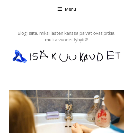
Skip
Menu
to
content
Blogi siitä, miksi lasten kanssa päivät ovat pitkiä,
mutta vuodet lyhyitä!