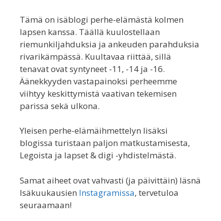
Tämä on isäblogi perhe-elämästä kolmen
lapsen kanssa. Täällä kuulostellaan
riemunkiljahduksia ja ankeuden parahduksia
rivarikämpässä. Kuultavaa riittää, sillä
tenavat ovat syntyneet -11, -14 ja -16.
Äänekkyyden vastapainoksi perheemme
viihtyy keskittymistä vaativan tekemisen
parissa sekä ulkona.
Yleisen perhe-elämäihmettelyn lisäksi
blogissa turistaan paljon matkustamisesta,
Legoista ja lapset & digi -yhdistelmästä.
Samat aiheet ovat vahvasti (ja päivittäin) läsnä
Isäkuukausien
Instagramissa
, tervetuloa
seuraamaan!