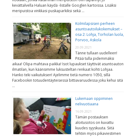
kevättalvella Haluan käydä -listalle Googlen kartoissa. Lisäksi
meripuistoa vinkkasi puskaparkiksi sekä …
Kolmilapsisen perheen
asuntoautoilukokemukset –
osa 2: Lohja, Torholan luola,
Porvoo, Askola
20.09.2021
Tänne tullaan uudelleen!
Pitää tulla pidemmäksi
aikaa! Olipa mahtava paikka! Isot lupaukset täyttivät asuntoauton
ilmatilan, kun käänsimme luksusteltan renkaat kohti Lohjaa.
Hanko teki vaikutuksen! Ajelimme tietä numero 1050, sillä
Facebookin totuudentäyteisessä bittiavaruudessa joku kehui sitä
…
Lukemaan oppiminen
nelivuotiaana
16.09.2021
Tämän postauksen
aloitusotos on kuvattu
kuudes syyskuuta. Siitä
tehtiin myös pikaviestimen