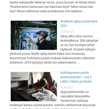
kautta sukulaisille lähtenyt versio, jossa kuvaan oli liitetty teksti:
“Ensimmäinen kokonaan itse lukemani kirja!” Miten tässä näin
kävi? Missä vaiheessa vasta joulukuussa viisi täyttävä …
Virallinen syksy vuosimallia
2021
25.08.2021
Syksy alkoi tänä vuonna
keskiviikkona. Sillä syksyhän
se on, kun koulujen pihat
täyttyvät. Kesästä syksyyn
yhdessä yössä. Meille syksy kantoi kaksi isoa muutosta.
Nuorimman hoitolaitos pääsi mukaan kaksivuotisen esikoulun
kokeiluun. 2016 syntynyt aloitti siis viskarieskarin. …
Kolmilapsinen perhe
asuntoautoilee – osa 1:
Lähtö, Fiskars ja Hanko
10.08.2021
Appivanhemmilla on
näpsäkkä luksusteltta.
Yleisemmin sellaista
taidetaan kutsua asuntoautoksi. Vaimon vanhemmat tarjosivat