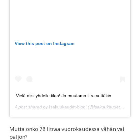
View this post on Instagram
Vielä olisi yhdelle tilaa! Ja muutama litra vettäkin.
A post shared by
Isäkuukaudet-blogi
(@isakuukaudet) on
Jul 2
Mutta onko 78 litraa vuorokaudessa vähän vai
paljon?