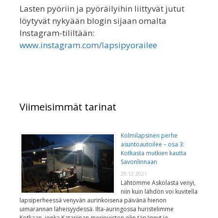
Lasten pyöriin ja pyöräilyihin liittyvät jutut
löytyvät nykyään blogin sijaan omalta
Instagram-tililtään:
www.instagram.com/lapsipyorailee
Viimeisimmät tarinat
Kolmilapsinen perhe
asuntoautoilee – osa 3:
Kotkasta mutkien kautta
Savonlinnaan
29.12.2021
Lähtömme Askolasta venyi,
niin kuin lähdön voi kuvitella
lapsiperheessä venyvän aurinkoisena päivänä hienon
uimarannan läheisyydessä. Ilta-auringossa huristelimme
Kotkaan, jonka Katariinan meripuiston olin täpännyt jo