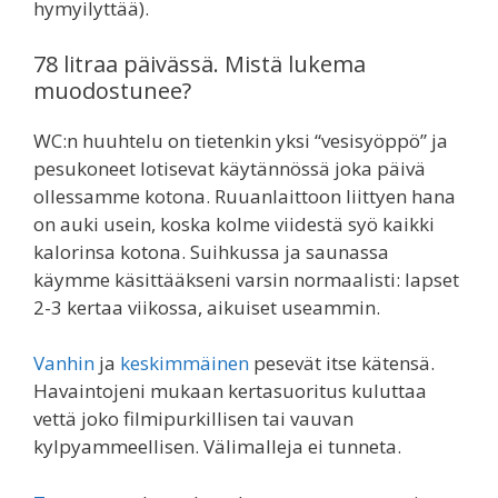
hymyilyttää).
78 litraa päivässä. Mistä lukema
muodostunee?
WC:n huuhtelu on tietenkin yksi “vesisyöppö” ja
pesukoneet lotisevat käytännössä joka päivä
ollessamme kotona. Ruuanlaittoon liittyen hana
on auki usein, koska kolme viidestä syö kaikki
kalorinsa kotona. Suihkussa ja saunassa
käymme käsittääkseni varsin normaalisti: lapset
2-3 kertaa viikossa, aikuiset useammin.
Vanhin
ja
keskimmäinen
pesevät itse kätensä.
Havaintojeni mukaan kertasuoritus kuluttaa
vettä joko filmipurkillisen tai vauvan
kylpyammeellisen. Välimalleja ei tunneta.