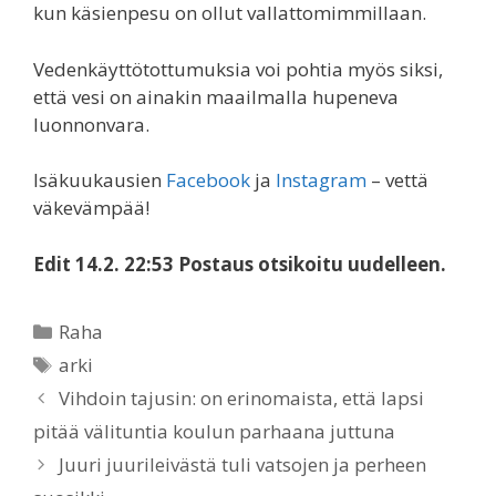
kun käsienpesu on ollut vallattomimmillaan.
Vedenkäyttötottumuksia voi pohtia myös siksi,
että vesi on ainakin maailmalla hupeneva
luonnonvara.
Isäkuukausien
Facebook
ja
Instagram
– vettä
väkevämpää!
Edit 14.2. 22:53 Postaus otsikoitu uudelleen.
Categories
Raha
Tags
arki
Vihdoin tajusin: on erinomaista, että lapsi
pitää välituntia koulun parhaana juttuna
Juuri juurileivästä tuli vatsojen ja perheen