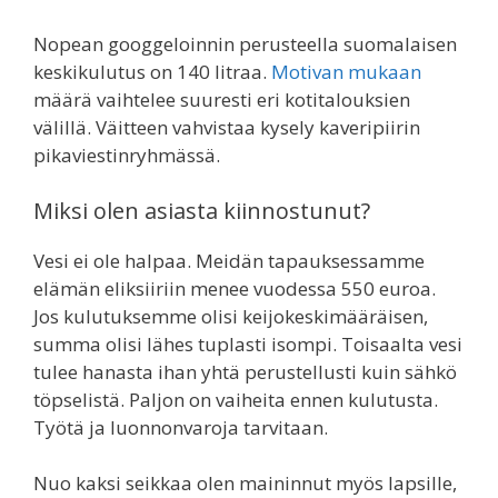
Nopean googgeloinnin perusteella suomalaisen
keskikulutus on 140 litraa.
Motivan mukaan
määrä vaihtelee suuresti eri kotitalouksien
välillä. Väitteen vahvistaa kysely kaveripiirin
pikaviestinryhmässä.
Miksi olen asiasta kiinnostunut?
Vesi ei ole halpaa. Meidän tapauksessamme
elämän eliksiiriin menee vuodessa 550 euroa.
Jos kulutuksemme olisi keijokeskimääräisen,
summa olisi lähes tuplasti isompi. Toisaalta vesi
tulee hanasta ihan yhtä perustellusti kuin sähkö
töpselistä. Paljon on vaiheita ennen kulutusta.
Työtä ja luonnonvaroja tarvitaan.
Nuo kaksi seikkaa olen maininnut myös lapsille,