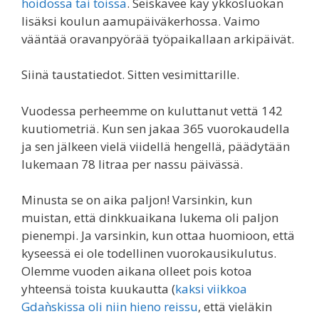
hoidossa tai töissä
. Seiskavee käy ykkösluokan
lisäksi koulun aamupäiväkerhossa. Vaimo
vääntää oravanpyörää työpaikallaan arkipäivät.
Siinä taustatiedot. Sitten vesimittarille.
Vuodessa perheemme on kuluttanut vettä 142
kuutiometriä. Kun sen jakaa 365 vuorokaudella
ja sen jälkeen vielä viidellä hengellä, päädytään
lukemaan 78 litraa per nassu päivässä.
Minusta se on aika paljon! Varsinkin, kun
muistan, että dinkkuaikana lukema oli paljon
pienempi. Ja varsinkin, kun ottaa huomioon, että
kyseessä ei ole todellinen vuorokausikulutus.
Olemme vuoden aikana olleet pois kotoa
yhteensä toista kuukautta (
kaksi viikkoa
Gdaǹskissa oli niin hieno reissu
, että vieläkin