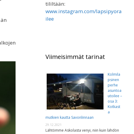
tililtään:
www.instagram.com/lapsipyora
ilee
ään
alkojen
Viimeisimmät tarinat
Kolmila
psinen
perhe
asuntoa
utoilee –
osa 3:
Kotkast
a
mutkien kautta Savonlinnaan
29.12.2021
Lähtömme Askolasta venyi, niin kuin lähdön