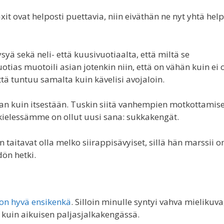
t ovat helposti puettavia, niin eiväthän ne nyt yhtä help
yä sekä neli- että kuusivuotiaalta, että miltä se
tias muotoili asian jotenkin niin, että on vähän kuin ei o
tä tuntuu samalta kuin kävelisi avojaloin.
aan kuin itsestään. Tuskin siitä vanhempien motkottamis
kielessämme on ollut uusi sana: sukkakengät.
taitavat olla melko siirappisävyiset, sillä hän marssii 
ön hetki.
n on hyvä ensikenkä
. Silloin minulle syntyi vahva mielikuva
 kuin aikuisen paljasjalkakengässä.