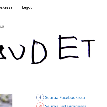
poskessa
Legot
tä!
Seuraa Facebookissa
Seuraa Instagramissa