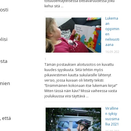
totuudentäyteisessä bittiavaruudessa joku
kehui sitä …
osti
Lukema
an
oppimin
en
lisi
nelivuoti
aana
16.09.202
1
esta
Tämän postauksen aloitusotos on kuvattu
kuudes syyskuuta. Siitä tehtiin myös
pikaviestimen kautta sukulaisille lähtenyt
versio, jossa kuvaan oli liitetty teksti:
omien
“Ensimmäinen kokonaan itse lukemani kirja!”
Miten tässä näin kävi? Missä vaiheessa vasta
joulukuussa viisi täyttävä …
Viralline
n syksy
, että
vuosima
llia 2021