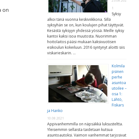
25.08.202
1
a on
Syksy
alkoi tänä vuonna keskiviikkona. Sillä
syksyhän se on, kun koulujen pihat täyttyvät.
Kesästä syksyyn yhdessä yössä. Meille syksy
kantoi kaksi isoa muutosta. Nuorimman
hoitolaitos pääsi mukaan kaksivuotisen
esikoulun kokeiluun. 2016 syntynyt aloitti siis
viskarieskarin. …
Kolmila
psinen
perhe
asuntoa
utoilee –
osa 1:
Lähtö,
Fiskars
ja Hanko
10.08.2021
Appivanhemmilla on näpsäkkä luksusteltta.
Yleisemmin sellaista taidetaan kutsua
asuntoautoksi. Vaimon vanhemmat tarjosivat