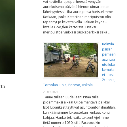
voi kuvitella lapsiperheessä venyvän
aurinkoisena päivänä hienon uimarannan
läheisyydessä. Ilta-auringossa huristelimme
Kotkaan, jonka Katariinan meripuiston olin
täpännyt jo kevättalvella Haluan käydä -
listalle Googlen kartoissa. Lisäksi
meripuistoa vinkkasi puskaparkiksi sekä …
Kolmila
psisen
perheen
asuntoa
utoiluko
kemuks
et – osa
2: Lohja,
Torholan luola, Porvoo, Askola
ttä
20.09.2021
Tänne tullaan uudelleen! Pitää tulla
pidemmäksi aikaa! Olipa mahtava paikka!
Isot lupaukset täyttivät asuntoauton ilmatilan,
kun käänsimme luksusteltan renkaat kohti
Lohjaa. Hanko teki vaikutuksen! Ajelimme
tietä numero 1050, sillä Facebookin