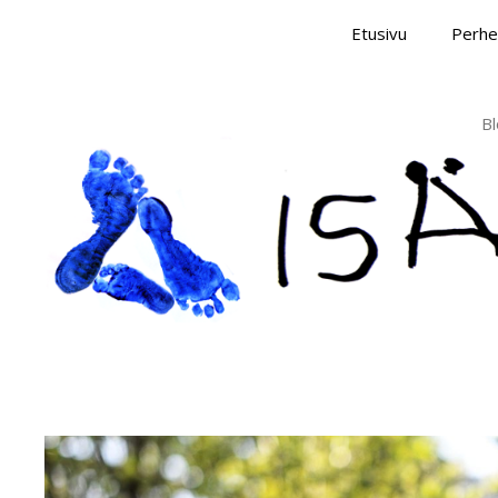
Skip
Etusivu
Perhe
to
content
Bl