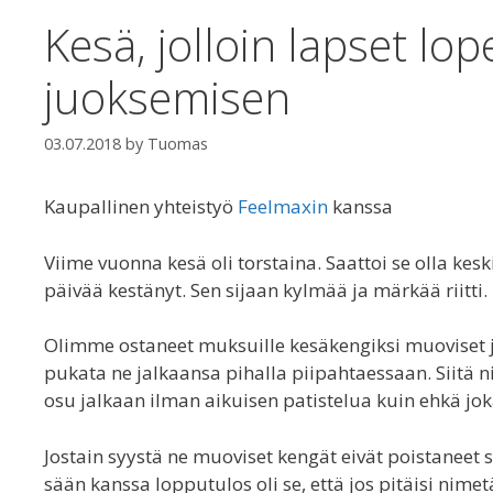
Kesä, jolloin lapset lo
juoksemisen
03.07.2018
by
Tuomas
Kaupallinen yhteistyö
Feelmaxin
kanssa
Viime vuonna kesä oli torstaina. Saattoi se olla ke
päivää kestänyt. Sen sijaan kylmää ja märkää riitti.
Olimme ostaneet muksuille kesäkengiksi muoviset ja
pukata ne jalkaansa pihalla piipahtaessaan. Siitä ni
osu jalkaan ilman aikuisen patistelua kuin ehkä j
Jostain syystä ne muoviset kengät eivät poistaneet
sään kanssa lopputulos oli se, että jos pitäisi nim