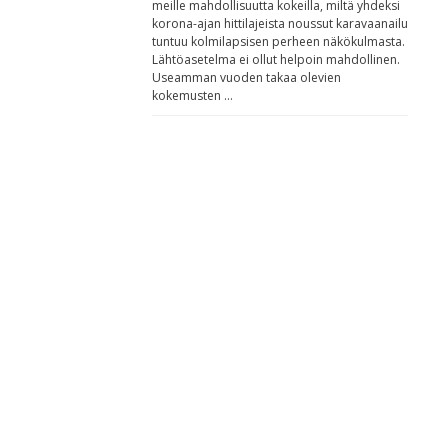
meille mahdollisuutta kokeilla, miltä yhdeksi
korona-ajan hittilajeista noussut karavaanailu
tuntuu kolmilapsisen perheen näkökulmasta.
Lähtöasetelma ei ollut helpoin mahdollinen.
Useamman vuoden takaa olevien
kokemusten …