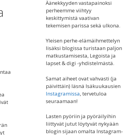
Äänekkyyden vastapainoksi
a
perheemme viihtyy
keskittymistä vaativan
tekemisen parissa sekä ulkona.
Yleisen perhe-elämäihmettelyn
lisäksi blogissa turistaan paljon
matkustamisesta, Legoista ja
lapset & digi -yhdistelmästä.
ontaa
Samat aiheet ovat vahvasti (ja
päivittäin) läsnä Isäkuukausien
Instagramissa
, tervetuloa
ea
seuraamaan!
ivät
Lasten pyöriin ja pyöräilyihin
liittyvät jutut löytyvät nykyään
rän
blogin sijaan omalta Instagram-
yt