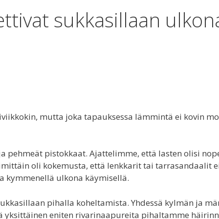
pettivat sukkasillaan ulkon
skiviikkokin, mutta joka tapauksessa lämmintä ei kovin m
 pehmeät pistokkaat. Ajattelimme, että lasten olisi nop
mittäin oli kokemusta, että lenkkarit tai tarrasandaalit e
oka kymmenellä ulkona käymisellä.
 sukkasillaan pihalla koheltamista. Yhdessä kylmän ja mä
etä yksittäinen eniten rivarinaapureita pihaltamme häirinn