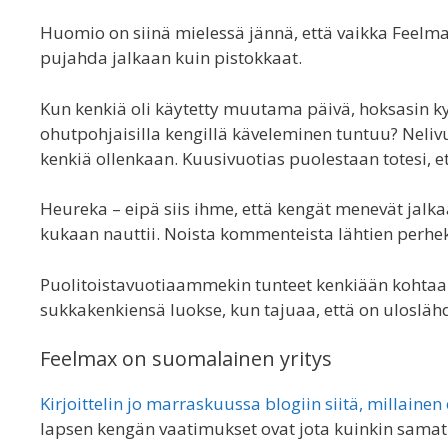
Huomio on siinä mielessä jännä, että vaikka Feelmaxi
pujahda jalkaan kuin pistokkaat.
Kun kenkiä oli käytetty muutama päivä, hoksasin kys
ohutpohjaisilla kengillä käveleminen tuntuu? Nelivuo
kenkiä ollenkaan. Kuusivuotias puolestaan totesi, et
Heureka – eipä siis ihme, että kengät menevät jalk
kukaan nauttii. Noista kommenteista lähtien perhe
Puolitoistavuotiaammekin tunteet kenkiään kohtaan 
sukkakenkiensä luokse, kun tajuaa, että on uloslähd
Feelmax on suomalainen yritys
Kirjoittelin jo marraskuussa blogiin siitä, millaine
lapsen kengän vaatimukset ovat jota kuinkin samat