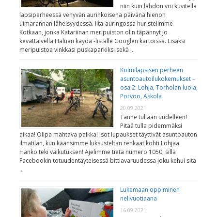
niin kuin lähdön voi kuvitella
lapsiperheessä venyvän aurinkoisena päivänä hienon
uimarannan läheisyydessä. Ilta-auringossa huristelimme
Kotkaan, jonka Katariinan meripuiston olin täpännyt jo
kevättalvella Haluan käydä -listalle Googlen kartoissa. Lisäksi
meripuistoa vinkkasi puskaparkiksi sekä …
Kolmilapsisen perheen
asuntoautoilukokemukset –
osa 2: Lohja, Torholan luola,
Porvoo, Askola
20.09.2021
Tänne tullaan uudelleen!
Pitää tulla pidemmäksi
aikaa! Olipa mahtava paikka! Isot lupaukset täyttivät asuntoauton
ilmatilan, kun käänsimme luksusteltan renkaat kohti Lohjaa.
Hanko teki vaikutuksen! Ajelimme tietä numero 1050, sillä
Facebookin totuudentäyteisessä bittiavaruudessa joku kehui sitä
…
Lukemaan oppiminen
nelivuotiaana
16.09.2021