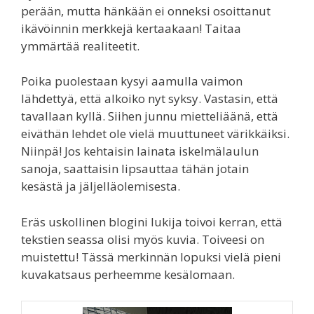
perään, mutta hänkään ei onneksi osoittanut
ikävöinnin merkkejä kertaakaan! Taitaa
ymmärtää realiteetit.
Poika puolestaan kysyi aamulla vaimon
lähdettyä, että alkoiko nyt syksy. Vastasin, että
tavallaan kyllä. Siihen junnu mietteliäänä, että
eiväthän lehdet ole vielä muuttuneet värikkäiksi.
Niinpä! Jos kehtaisin lainata iskelmälaulun
sanoja, saattaisin lipsauttaa tähän jotain
kesästä ja jäljelläolemisesta.
Eräs uskollinen blogini lukija toivoi kerran, että
tekstien seassa olisi myös kuvia. Toiveesi on
muistettu! Tässä merkinnän lopuksi vielä pieni
kuvakatsaus perheemme kesälomaan.