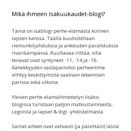
Mikä ihmeen Isäkuukaudet-blogi?
Tämä on isäblogi perhe-elämästä kolmen
lapsen kanssa. Täällä kuulostellaan
riemunkiljahduksia ja ankeuden parahduksia
rivarikämpässä. Kuultavaa riittää, sillä
tenavat ovat syntyneet -11, -14 ja -16.
Äänekkyyden vastapainoksi perheemme
viihtyy keskittymistä vaativan tekemisen
parissa sekä ulkona.
Yleisen perhe-elämäihmettelyn lisäksi
blogissa turistaan paljon matkustamisesta,
Legoista ja lapset & digi -yhdistelmästä.
Samat aiheet ovat vahvasti (ja päivittäin) läsnä