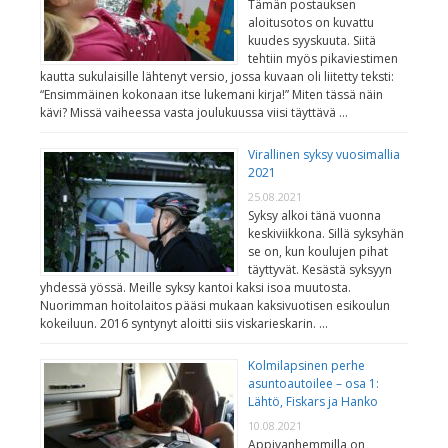
Tämän postauksen
aloitusotos on kuvattu
kuudes syyskuuta. Siitä
tehtiin myös pikaviestimen
kautta sukulaisille lähtenyt versio, jossa kuvaan oli liitetty teksti:
“Ensimmäinen kokonaan itse lukemani kirja!” Miten tässä näin
kävi? Missä vaiheessa vasta joulukuussa viisi täyttävä …
Virallinen syksy vuosimallia
2021
25.08.2021
Syksy alkoi tänä vuonna
keskiviikkona. Sillä syksyhän
se on, kun koulujen pihat
täyttyvät. Kesästä syksyyn
yhdessä yössä. Meille syksy kantoi kaksi isoa muutosta.
Nuorimman hoitolaitos pääsi mukaan kaksivuotisen esikoulun
kokeiluun. 2016 syntynyt aloitti siis viskarieskarin. …
Kolmilapsinen perhe
asuntoautoilee – osa 1:
Lähtö, Fiskars ja Hanko
10.08.2021
Appivanhemmilla on