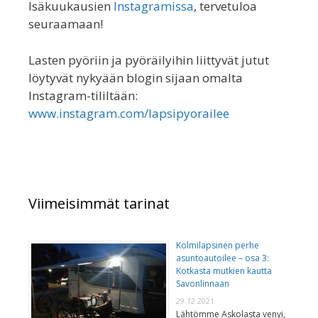
Isäkuukausien
Instagramissa
, tervetuloa
seuraamaan!
Lasten pyöriin ja pyöräilyihin liittyvät jutut
löytyvät nykyään blogin sijaan omalta
Instagram-tililtään:
www.instagram.com/lapsipyorailee
Viimeisimmät tarinat
Kolmilapsinen perhe
asuntoautoilee – osa 3:
Kotkasta mutkien kautta
Savonlinnaan
29.12.2021
Lähtömme Askolasta venyi,