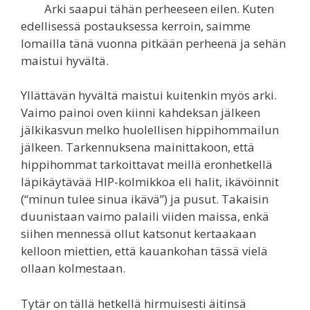
Arki saapui tähän perheeseen eilen. Kuten
edellisessä postauksessa kerroin, saimme
lomailla tänä vuonna pitkään perheenä ja sehän
maistui hyvältä.
Yllättävän hyvältä maistui kuitenkin myös arki.
Vaimo painoi oven kiinni kahdeksan jälkeen
jälkikasvun melko huolellisen hippihommailun
jälkeen. Tarkennuksena mainittakoon, että
hippihommat tarkoittavat meillä eronhetkellä
läpikäytävää HIP-kolmikkoa eli halit, ikävöinnit
(“minun tulee sinua ikävä”) ja pusut. Takaisin
duunistaan vaimo palaili viiden maissa, enkä
siihen mennessä ollut katsonut kertaakaan
kelloon miettien, että kauankohan tässä vielä
ollaan kolmestaan.
Tytär on tällä hetkellä hirmuisesti äitinsä