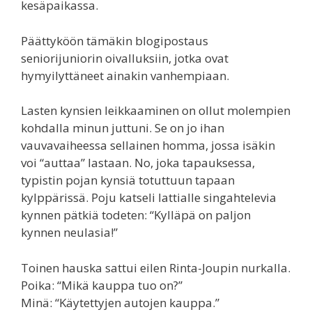
kesäpaikassa.
Päättyköön tämäkin blogipostaus
seniorijuniorin oivalluksiin, jotka ovat
hymyilyttäneet ainakin vanhempiaan.
Lasten kynsien leikkaaminen on ollut molempien
kohdalla minun juttuni. Se on jo ihan
vauvavaiheessa sellainen homma, jossa isäkin
voi “auttaa” lastaan. No, joka tapauksessa,
typistin pojan kynsiä totuttuun tapaan
kylppärissä. Poju katseli lattialle singahtelevia
kynnen pätkiä todeten: “Kylläpä on paljon
kynnen neulasia!”
Toinen hauska sattui eilen Rinta-Joupin nurkalla.
Poika: “Mikä kauppa tuo on?”
Minä: “Käytettyjen autojen kauppa.”