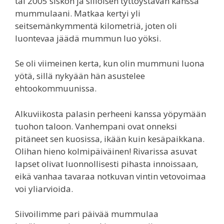
tai 2005 siskon ja silloisen tyttöystävän kanssa
mummulaani. Matkaa kertyi yli
seitsemänkymmentä kilometriä, joten oli
luontevaa jäädä mummun luo yöksi.
Se oli viimeinen kerta, kun olin mummuni luona
yötä, sillä nykyään hän asustelee
ehtookommuunissa.
Alkuviikosta palasin perheeni kanssa yöpymään
tuohon taloon. Vanhempani ovat onneksi
pitäneet sen kuosissa, ikään kuin kesäpaikkana.
Olihan hieno kolmipäiväinen! Rivarissa asuvat
lapset olivat luonnollisesti pihasta innoissaan,
eikä vanhaa tavaraa notkuvan vintin vetovoimaa
voi yliarvioida.
Siivoilimme pari päivää mummulaa