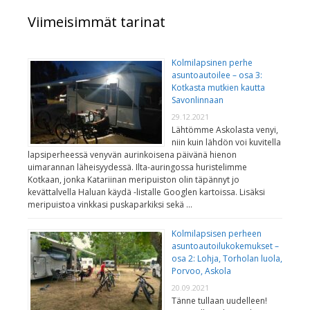
Viimeisimmät tarinat
Kolmilapsinen perhe
asuntoautoilee – osa 3:
Kotkasta mutkien kautta
Savonlinnaan
29.12.2021
Lähtömme Askolasta venyi,
niin kuin lähdön voi kuvitella
lapsiperheessä venyvän aurinkoisena päivänä hienon
uimarannan läheisyydessä. Ilta-auringossa huristelimme
Kotkaan, jonka Katariinan meripuiston olin täpännyt jo
kevättalvella Haluan käydä -listalle Googlen kartoissa. Lisäksi
meripuistoa vinkkasi puskaparkiksi sekä …
Kolmilapsisen perheen
asuntoautoilukokemukset –
osa 2: Lohja, Torholan luola,
Porvoo, Askola
20.09.2021
Tänne tullaan uudelleen!