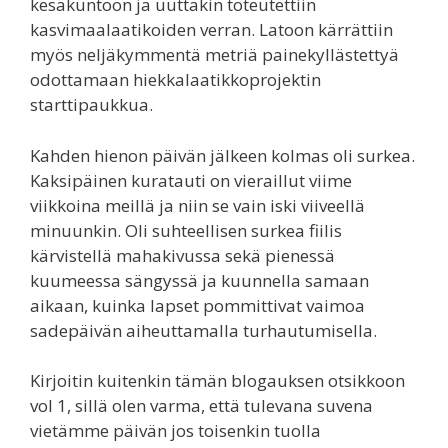
kesäkuntoon ja uuttakin toteutettiin
kasvimaalaatikoiden verran. Latoon kärrättiin
myös neljäkymmentä metriä painekyllästettyä
odottamaan hiekkalaatikkoprojektin
starttipaukkua.
Kahden hienon päivän jälkeen kolmas oli surkea.
Kaksipäinen kuratauti on vieraillut viime
viikkoina meillä ja niin se vain iski viiveellä
minuunkin. Oli suhteellisen surkea fiilis
kärvistellä mahakivussa sekä pienessä
kuumeessa sängyssä ja kuunnella samaan
aikaan, kuinka lapset pommittivat vaimoa
sadepäivän aiheuttamalla turhautumisella.
Kirjoitin kuitenkin tämän blogauksen otsikkoon
vol 1, sillä olen varma, että tulevana suvena
vietämme päivän jos toisenkin tuolla