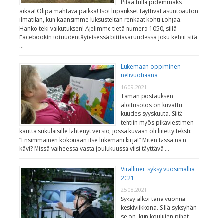
Pitää tulla pidemmäksi
aikaa! Olipa mahtava paikka! Isot lupaukset täyttivät asuntoauton
ilmatilan, kun käänsimme luksusteltan renkaat kohti Lohjaa.
Hanko teki vaikutuksen! Ajelimme tietä numero 1050, sillä
Facebookin totuudentäyteisessä bittiavaruudessa joku kehui sitä
…
Lukemaan oppiminen
nelivuotiaana
16.09.2021
Tämän postauksen
aloitusotos on kuvattu
kuudes syyskuuta. Siitä
tehtiin myös pikaviestimen
kautta sukulaisille lähtenyt versio, jossa kuvaan oli liitetty teksti:
“Ensimmäinen kokonaan itse lukemani kirja!” Miten tässä näin
kävi? Missä vaiheessa vasta joulukuussa viisi täyttävä …
Virallinen syksy vuosimallia
2021
25.08.2021
Syksy alkoi tänä vuonna
keskiviikkona. Sillä syksyhän
se on, kun koulujen pihat