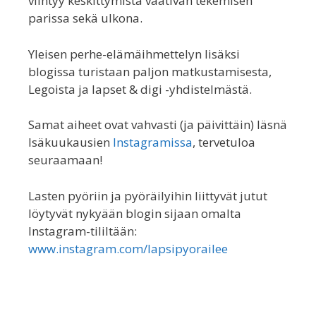
viihtyy keskittymistä vaativan tekemisen
parissa sekä ulkona.
Yleisen perhe-elämäihmettelyn lisäksi
blogissa turistaan paljon matkustamisesta,
Legoista ja lapset & digi -yhdistelmästä.
Samat aiheet ovat vahvasti (ja päivittäin) läsnä
Isäkuukausien
Instagramissa
, tervetuloa
seuraamaan!
Lasten pyöriin ja pyöräilyihin liittyvät jutut
löytyvät nykyään blogin sijaan omalta
Instagram-tililtään:
www.instagram.com/lapsipyorailee