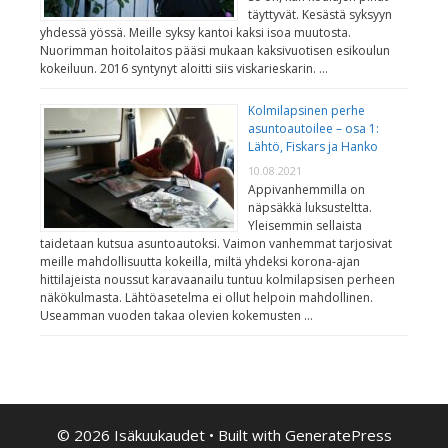
täyttyvät. Kesästä syksyyn
yhdessä yössä. Meille syksy kantoi kaksi isoa muutosta.
Nuorimman hoitolaitos pääsi mukaan kaksivuotisen esikoulun
kokeiluun. 2016 syntynyt aloitti siis viskarieskarin. …
Kolmilapsinen perhe
asuntoautoilee – osa 1:
Lähtö, Fiskars ja Hanko
10.08.2021
Appivanhemmilla on
näpsäkkä luksusteltta.
Yleisemmin sellaista
taidetaan kutsua asuntoautoksi. Vaimon vanhemmat tarjosivat
meille mahdollisuutta kokeilla, miltä yhdeksi korona-ajan
hittilajeista noussut karavaanailu tuntuu kolmilapsisen perheen
näkökulmasta. Lähtöasetelma ei ollut helpoin mahdollinen.
Useamman vuoden takaa olevien kokemusten …
© 2026 Isäkuukaudet
• Built with
GeneratePress