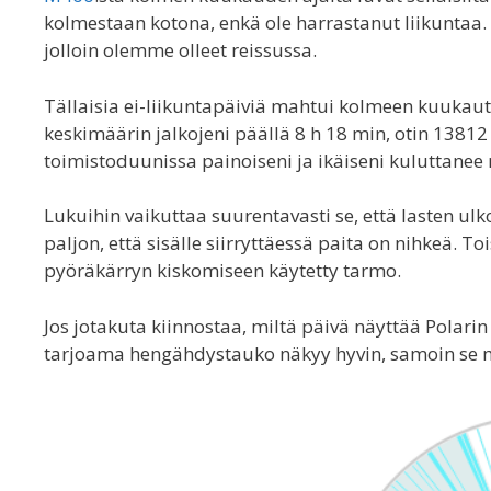
kolmestaan kotona, enkä ole harrastanut liikuntaa. 
jolloin olemme olleet reissussa.
Tällaisia ei-liikuntapäiviä mahtui kolmeen kuukau
keskimäärin jalkojeni päällä 8 h 18 min, otin 13812 
toimistoduunissa painoiseni ja ikäiseni kuluttanee
Lukuihin vaikuttaa suurentavasti se, että lasten ulko
paljon, että sisälle siirryttäessä paita on nihkeä. 
pyöräkärryn kiskomiseen käytetty tarmo.
Jos jotakuta kiinnostaa, miltä päivä näyttää Polarin
tarjoama hengähdystauko näkyy hyvin, samoin se m