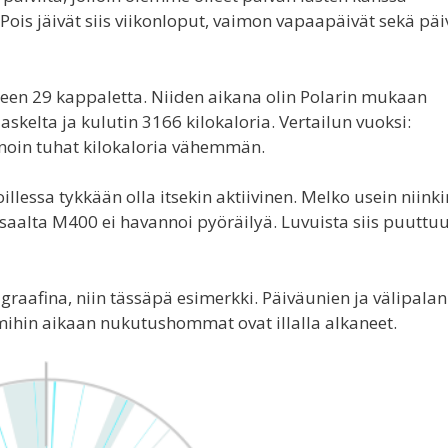
Pois jäivät siis viikonloput, vaimon vapaapäivät sekä päi
teen 29 kappaletta. Niiden aikana olin Polarin mukaan
askelta ja kulutin 3166 kilokaloria. Vertailun vuoksi:
 noin tuhat kilokaloria vähemmän.
illessa tykkään olla itsekin aktiivinen. Melko usein niinki
Toisaalta M400 ei havannoi pyöräilyä. Luvuista siis puuttu
 graafina, niin tässäpä esimerkki. Päiväunien ja välipalan
ihin aikaan nukutushommat ovat illalla alkaneet.