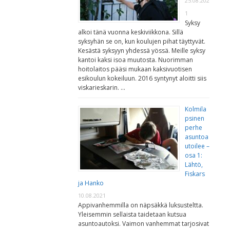
25.08.202
1
Syksy
alkoi tänä vuonna keskiviikkona. Sillä
syksyhän se on, kun koulujen pihat täyttyvät.
Kesästä syksyyn yhdessä yössä. Meille syksy
kantoi kaksi isoa muutosta. Nuorimman
hoitolaitos pääsi mukaan kaksivuotisen
esikoulun kokeiluun. 2016 syntynyt aloitti siis
viskarieskarin. …
Kolmila
psinen
perhe
asuntoa
utoilee –
osa 1:
Lähtö,
Fiskars
ja Hanko
10.08.2021
Appivanhemmilla on näpsäkkä luksusteltta.
Yleisemmin sellaista taidetaan kutsua
asuntoautoksi. Vaimon vanhemmat tarjosivat