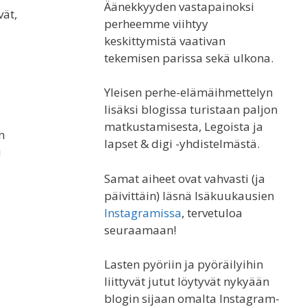
Äänekkyyden vastapainoksi
vät,
perheemme viihtyy
keskittymistä vaativan
tekemisen parissa sekä ulkona.
Yleisen perhe-elämäihmettelyn
lisäksi blogissa turistaan paljon
matkustamisesta, Legoista ja
n
lapset & digi -yhdistelmästä.
u
Samat aiheet ovat vahvasti (ja
päivittäin) läsnä Isäkuukausien
Instagramissa
, tervetuloa
seuraamaan!
Lasten pyöriin ja pyöräilyihin
liittyvät jutut löytyvät nykyään
blogin sijaan omalta Instagram-