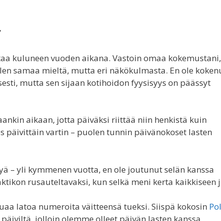
”
taa kuluneen vuoden aikana. Vastoin omaa kokemustani, 
len samaa mieltä, mutta eri näkökulmasta. En ole koken
esti, mutta sen sijaan kotihoidon fyysisyys on päässyt
nkin aikaan, jotta päiväksi riittää niin henkistä kuin
s päivittäin vartin – puolen tunnin päivänokoset lasten
yä – yli kymmenen vuotta, en ole joutunut selän kanssa
ktikon rusauteltavaksi, kun selkä meni kerta kaikkiseen 
aluaa latoa numeroita väitteensä tueksi. Siispä kokosin
Po
 päiviltä, jolloin olemme olleet päivän lasten kanssa