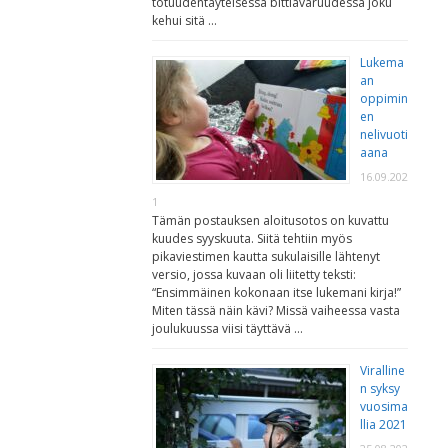
totuudentäyteisessä bittiavaruudessa joku
kehui sitä …
Lukema
an
oppimin
en
nelivuoti
aana
16.09.202
1
Tämän postauksen aloitusotos on kuvattu
kuudes syyskuuta. Siitä tehtiin myös
pikaviestimen kautta sukulaisille lähtenyt
versio, jossa kuvaan oli liitetty teksti:
“Ensimmäinen kokonaan itse lukemani kirja!”
Miten tässä näin kävi? Missä vaiheessa vasta
joulukuussa viisi täyttävä …
Viralline
n syksy
vuosima
llia 2021