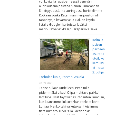
voi kuvitella lapsiperheessä venyvän
aurinkoisena päivänä hienon uimarannan
läheisyydessä. Ilta-auringossa huristelimme
Kotkaan, jonka Katariinan meripuiston olin
täpännyt jo kevättalvella Haluan käydä -
listalle Googlen kartoissa. Lisäksi
meripuistoa vinkkasi puskaparkiksi sekä …
Kolmila
psisen
perheen
asuntoa
utoiluko
kemuks
et – osa
2: Lohja,
Torholan luola, Porvoo, Askola
20.09.2021
Tänne tullaan uudelleen! Pitää tulla
pidemmäksi aikaa! Olipa mahtava paikka!
Isot lupaukset täyttivät asuntoauton ilmatilan,
kun käänsimme luksusteltan renkaat kohti
Lohjaa. Hanko teki vaikutuksen! Ajelimme
tietä numero 1050, sillä Facebookin