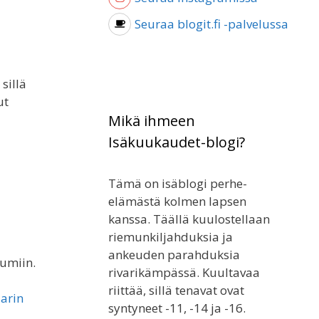
Seuraa blogit.fi -palvelussa
sillä
ut
Mikä ihmeen
Isäkuukaudet-blogi?
Tämä on isäblogi perhe-
elämästä kolmen lapsen
kanssa. Täällä kuulostellaan
riemunkiljahduksia ja
ankeuden parahduksia
jumiin.
rivarikämpässä. Kuultavaa
riittää, sillä tenavat ovat
larin
syntyneet -11, -14 ja -16.