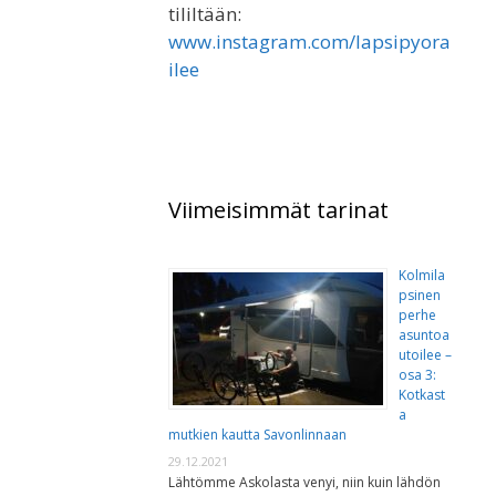
tililtään:
www.instagram.com/lapsipyora
ilee
Viimeisimmät tarinat
Kolmila
psinen
perhe
asuntoa
utoilee –
osa 3:
Kotkast
a
mutkien kautta Savonlinnaan
29.12.2021
Lähtömme Askolasta venyi, niin kuin lähdön