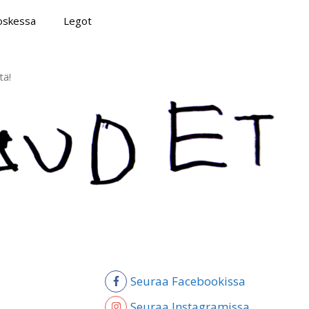
poskessa
Legot
tä!
Seuraa Facebookissa
Seuraa Instagramissa