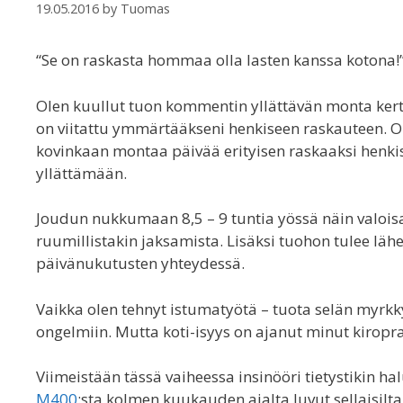
19.05.2016
by
Tuomas
“Se on raskasta hommaa olla lasten kanssa kotona!
Olen kuullut tuon kommentin yllättävän monta ker
on viitattu ymmärtääkseni henkiseen raskauteen. O
kovinkaan montaa päivää erityisen raskaaksi henkis
yllättämään.
Joudun nukkumaan 8,5 – 9 tuntia yössä näin valoisaa
ruumillistakin jaksamista. Lisäksi tuohon tulee lähe
päivänukutusten yhteydessä.
Vaikka olen tehnyt istumatyötä – tuota selän myrkk
ongelmiin. Mutta koti-isyys on ajanut minut kiropra
Viimeistään tässä vaiheessa insinööri tietystikin h
M400
:sta kolmen kuukauden ajalta luvut sellaisilta