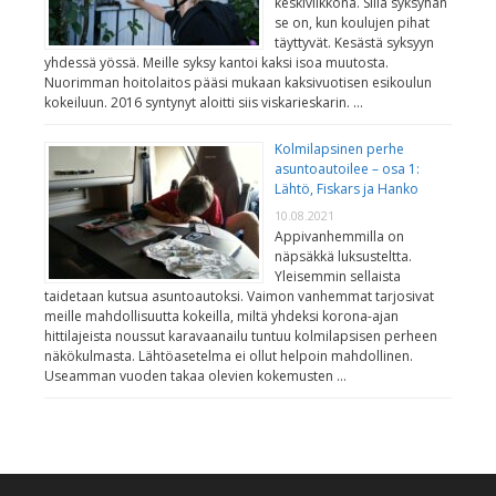
keskiviikkona. Sillä syksyhän
se on, kun koulujen pihat
täyttyvät. Kesästä syksyyn
yhdessä yössä. Meille syksy kantoi kaksi isoa muutosta.
Nuorimman hoitolaitos pääsi mukaan kaksivuotisen esikoulun
kokeiluun. 2016 syntynyt aloitti siis viskarieskarin. …
Kolmilapsinen perhe
asuntoautoilee – osa 1:
Lähtö, Fiskars ja Hanko
10.08.2021
Appivanhemmilla on
näpsäkkä luksusteltta.
Yleisemmin sellaista
taidetaan kutsua asuntoautoksi. Vaimon vanhemmat tarjosivat
meille mahdollisuutta kokeilla, miltä yhdeksi korona-ajan
hittilajeista noussut karavaanailu tuntuu kolmilapsisen perheen
näkökulmasta. Lähtöasetelma ei ollut helpoin mahdollinen.
Useamman vuoden takaa olevien kokemusten …