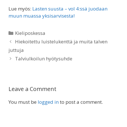
Lue myös:
Lasten suusta – vol 4:ssä juodaan
muun muassa yksisarvisesta!
Categories
Kieliposkessa
Hiekoitettu luistelukenttä ja muita talven
juttuja
Talviulkoilun hyötysuhde
Leave a Comment
You must be
logged in
to post a comment.