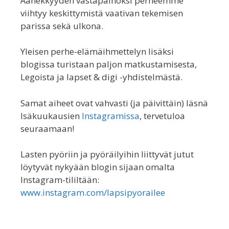
Äänekkyyden vastapainoksi perheemme
viihtyy keskittymistä vaativan tekemisen
parissa sekä ulkona.
Yleisen perhe-elämäihmettelyn lisäksi
blogissa turistaan paljon matkustamisesta,
Legoista ja lapset & digi -yhdistelmästä.
Samat aiheet ovat vahvasti (ja päivittäin) läsnä
Isäkuukausien
Instagramissa
, tervetuloa
seuraamaan!
Lasten pyöriin ja pyöräilyihin liittyvät jutut
löytyvät nykyään blogin sijaan omalta
Instagram-tililtään:
www.instagram.com/lapsipyorailee