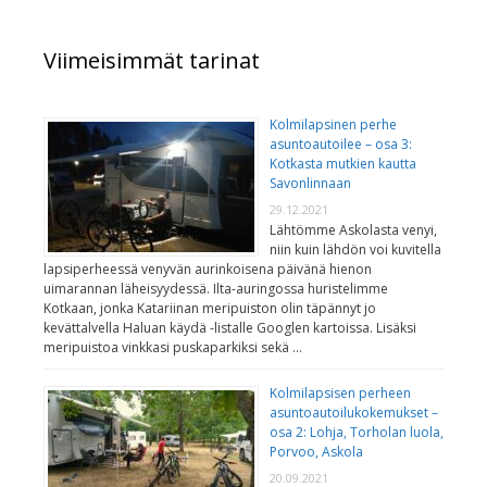
Viimeisimmät tarinat
Kolmilapsinen perhe
asuntoautoilee – osa 3:
Kotkasta mutkien kautta
Savonlinnaan
29.12.2021
Lähtömme Askolasta venyi,
niin kuin lähdön voi kuvitella
lapsiperheessä venyvän aurinkoisena päivänä hienon
uimarannan läheisyydessä. Ilta-auringossa huristelimme
Kotkaan, jonka Katariinan meripuiston olin täpännyt jo
kevättalvella Haluan käydä -listalle Googlen kartoissa. Lisäksi
meripuistoa vinkkasi puskaparkiksi sekä …
Kolmilapsisen perheen
asuntoautoilukokemukset –
osa 2: Lohja, Torholan luola,
Porvoo, Askola
20.09.2021