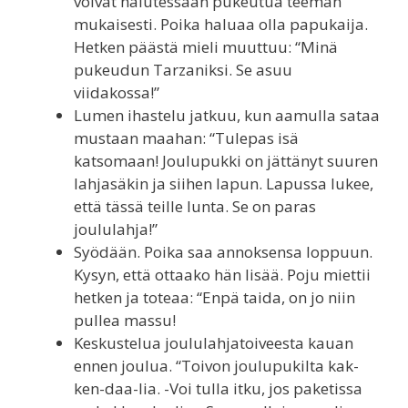
voivat halutessaan pukeutua teeman
mukaisesti. Poika haluaa olla papukaija.
Hetken päästä mieli muuttuu: “Minä
pukeudun Tarzaniksi. Se asuu
viidakossa!”
Lumen ihastelu jatkuu, kun aamulla sataa
mustaan maahan: “Tulepas isä
katsomaan! Joulupukki on jättänyt suuren
lahjasäkin ja siihen lapun. Lapussa lukee,
että tässä teille lunta. Se on paras
joululahja!”
Syödään. Poika saa annoksensa loppuun.
Kysyn, että ottaako hän lisää. Poju miettii
hetken ja toteaa: “Enpä taida, on jo niin
pullea massu!
Keskustelua joululahjatoiveesta kauan
ennen joulua. “Toivon joulupukilta kak-
ken-daa-lia. -Voi tulla itku, jos paketissa