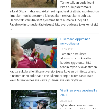
Tänne tullaan uudelleen!
Pitää tulla pidemmäksi
aikaa! Olipa mahtava paikka! Isot lupaukset täyttivät asuntoauton
ilmatilan, kun käänsimme luksusteltan renkaat kohti Lohjaa.
Hanko teki vaikutuksen! Ajelimme tietä numero 1050, sillä
Facebookin totuudentäyteisessä bittiavaruudessa joku kehui sitä
…
Lukemaan oppiminen
nelivuotiaana
16.09.2021
Tämän postauksen
aloitusotos on kuvattu
kuudes syyskuuta. Siitä
tehtiin myös pikaviestimen
kautta sukulaisille lähtenyt versio, jossa kuvaan oli liitetty teksti:
“Ensimmäinen kokonaan itse lukemani kirja!” Miten tässä näin
kävi? Missä vaiheessa vasta joulukuussa viisi täyttävä …
Virallinen syksy vuosimallia
2021
25.08.2021
Syksy alkoi tänä vuonna