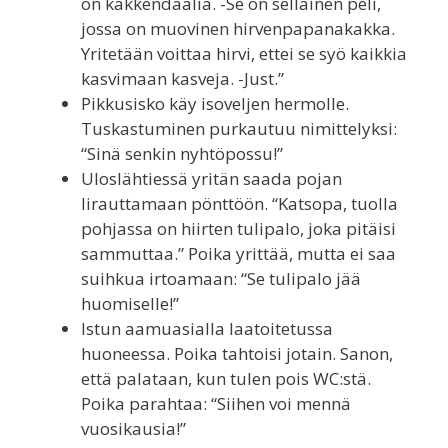
on kakkendaalia. -Se on sellainen peli,
jossa on muovinen hirvenpapanakakka.
Yritetään voittaa hirvi, ettei se syö kaikkia
kasvimaan kasveja. -Just.”
Pikkusisko käy isoveljen hermolle.
Tuskastuminen purkautuu nimittelyksi:
“Sinä senkin nyhtöpossu!”
Uloslähtiessä yritän saada pojan
lirauttamaan pönttöön. “Katsopa, tuolla
pohjassa on hiirten tulipalo, joka pitäisi
sammuttaa.” Poika yrittää, mutta ei saa
suihkua irtoamaan: “Se tulipalo jää
huomiselle!”
Istun aamuasialla laatoitetussa
huoneessa. Poika tahtoisi jotain. Sanon,
että palataan, kun tulen pois WC:stä.
Poika parahtaa: “Siihen voi mennä
vuosikausia!”