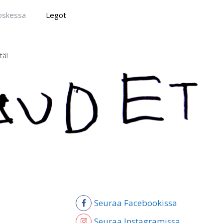
poskessa
Legot
tä!
Seuraa Facebookissa
Seuraa Instagramissa