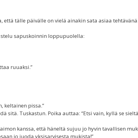
 että tälle päivälle on vielä ainakin sata asiaa tehtävänä
ustelu sapuskoinnin loppupuolella:
ttaa ruuaksi.”
, keltainen pissa.”
dä sitä. Tuskastun. Poika auttaa: “Etsi vain, kyllä se sielt
mon kanssa, että häneltä sujuu jo hyvin tavallisen muk
saan jo juoda yksisarvisesta mukista!”