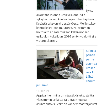
25.08.202
1
Syksy
alkoi tänä vuonna keskiviikkona. Sillä
syksyhän se on, kun koulujen pihat täyttyvät.
Kesästä syksyyn yhdessä yössä. Meille syksy
kantoi kaksi isoa muutosta. Nuorimman
hoitolaitos pääsi mukaan kaksivuotisen
esikoulun kokeiluun. 2016 syntynyt aloitti siis
viskarieskarin. …
Kolmila
psinen
perhe
asuntoa
utoilee –
osa 1:
Lähtö,
Fiskars
ja Hanko
10.08.2021
Appivanhemmilla on näpsäkkä luksusteltta.
Yleisemmin sellaista taidetaan kutsua
asuntoautoksi. Vaimon vanhemmat tarjosivat