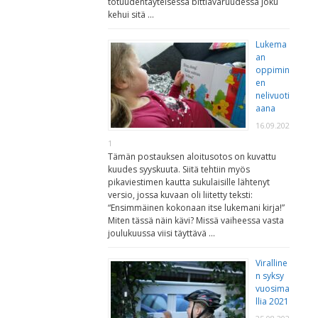
totuudentäyteisessä bittiavaruudessa joku
kehui sitä …
Lukema
an
oppimin
en
nelivuoti
aana
16.09.202
1
Tämän postauksen aloitusotos on kuvattu
kuudes syyskuuta. Siitä tehtiin myös
pikaviestimen kautta sukulaisille lähtenyt
versio, jossa kuvaan oli liitetty teksti:
“Ensimmäinen kokonaan itse lukemani kirja!”
Miten tässä näin kävi? Missä vaiheessa vasta
joulukuussa viisi täyttävä …
Viralline
n syksy
vuosima
llia 2021