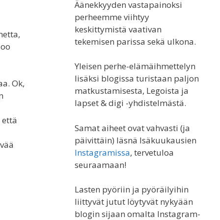
Äänekkyyden vastapainoksi
perheemme viihtyy
keskittymistä vaativan
hetta,
tekemisen parissa sekä ulkona.
Joo
Yleisen perhe-elämäihmettelyn
lisäksi blogissa turistaan paljon
aa. Ok,
matkustamisesta, Legoista ja
n
lapset & digi -yhdistelmästä.
 että
Samat aiheet ovat vahvasti (ja
päivittäin) läsnä Isäkuukausien
ivää
Instagramissa
, tervetuloa
seuraamaan!
Lasten pyöriin ja pyöräilyihin
liittyvät jutut löytyvät nykyään
blogin sijaan omalta Instagram-