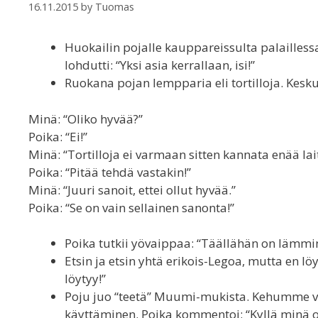
16.11.2015
by
Tuomas
Huokailin pojalle kauppareissulta palaillessa,
lohdutti: “Yksi asia kerrallaan, isi!”
Ruokana pojan lempparia eli tortilloja. Kesk
Minä: “Oliko hyvää?”
Poika: “Ei!”
Minä: “Tortilloja ei varmaan sitten kannata enää lai
Poika: “Pitää tehdä vastakin!”
Minä: “Juuri sanoit, ettei ollut hyvää.”
Poika: “Se on vain sellainen sanonta!”
Poika tutkii yövaippaa: “Täällähän on lämmin
Etsin ja etsin yhtä erikois-Legoa, mutta en löy
löytyy!”
Poju juo “teetä” Muumi-mukista. Kehumme vai
käyttäminen. Poika kommentoi: “Kyllä minä o