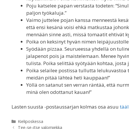
Poju katselee papan verstasta todeten: “Sinull
paljon työkaluja.”
Vaimo juttelee pojan kanssa menneestä kesäst
että ensi kesänä voisi ehkä matkustaa johonk
mennään sinne asti, missä tomaatit ehtivät k
Poika on keksinyt hyvän nimen leipäjuustolle
Syödään pizzaa. Seurueessa yhdellä on tulin
jalapenot pois ja maistelemaan. Menee hyvin,
tulista. Poika selittää syötyään kohtaa, josta
Poika selailee postissa tullutta lelukuvastoa 
meidän pitää lähteä heti kauppaan!”
Yöllä on satanut sen verran räntää, että nurm
minä olen odottanut kauan!”
Lasten suusta -postaussarjan kolmas osa asuu
tääl
Categories
Kieliposkessa
Tee-se-itse valomiekka