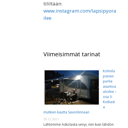
tililtään:
www.instagram.com/lapsipyora
ilee
Viimeisimmät tarinat
Kolmila
psinen
perhe
asuntoa
utoilee –
osa 3:
Kotkast
a
mutkien kautta Savonlinnaan
29.12.2021
Lähtömme Askolasta venyi, niin kuin lähdön