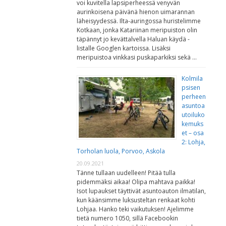
voi kuvitella lapsiperheessä venyvän
aurinkoisena päivänä hienon uimarannan
läheisyydessä. Ilta-auringossa huristelimme
Kotkaan, jonka Katariinan meripuiston olin
täpännyt jo kevättalvella Haluan käydä -
listalle Googlen kartoissa. Lisäksi
meripuistoa vinkkasi puskaparkiksi sekä …
Kolmila
psisen
perheen
asuntoa
utoiluko
kemuks
et – osa
2: Lohja,
Torholan luola, Porvoo, Askola
20.09.2021
Tänne tullaan uudelleen! Pitää tulla
pidemmäksi aikaa! Olipa mahtava paikka!
Isot lupaukset täyttivät asuntoauton ilmatilan,
kun käänsimme luksusteltan renkaat kohti
Lohjaa. Hanko teki vaikutuksen! Ajelimme
tietä numero 1050, sillä Facebookin