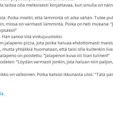
a taitaa olla melkoisesti korjattavaa, kun sinulla on näin
ä. Poika miettii, että lämmintä oli aika vähän. Tulee pu
in, missä on varmasti lämmintä. Poika on heti mukana: “
ypsäksi!”
. Hän sanoo sitä vinkujuustoksi.
en jalapeno-pizza, jota poika haluaa ehdottomasti maist
 mutta yhtäkkiä huomataan, että taisi olla kuitenkin liia
 jalapeno on poistettu: “Jalapenon kuva oli liian tulinen!”
todeten: “Löydän varmasti jonkin, jota haluan niin paljon,
ikko on valkoinen. Poika katsoo ikkunasta ulos: “Tätä pä
lä
.