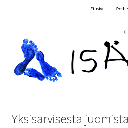
Skip
Etusivu
Perhe
to
content
Bl
Yksisarvisesta juomista 