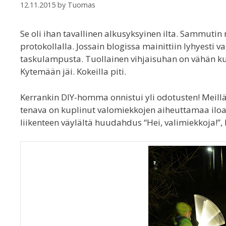
12.11.2015
by
Tuomas
Se oli ihan tavallinen alkusyksyinen ilta. Sammutin
protokollalla. Jossain blogissa mainittiin lyhyest
taskulampusta. Tuollainen vihjaisuhan on vähän kuin 
Kytemään jäi. Kokeilla piti.
Kerrankin DIY-homma onnistui yli odotusten! Meillä
tenava on kuplinut valomiekkojen aiheuttamaa iloa 
liikenteen väylältä huudahdus “Hei, valimiekkoja!”