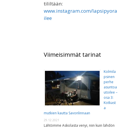
tililtään:
www.instagram.com/lapsipyora
ilee
Viimeisimmät tarinat
Kolmila
psinen
perhe
asuntoa
utoilee –
osa 3:
Kotkast
a
mutkien kautta Savonlinnaan
29.12.2021
Lähtömme Askolasta venyi, niin kuin lähdön