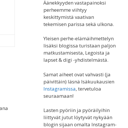
Äänekkyyden vastapainoksi
perheemme viihtyy
keskittymistä vaativan
tekemisen parissa sekä ulkona.
Yleisen perhe-elämäihmettelyn
lisäksi blogissa turistaan paljon
matkustamisesta, Legoista ja
lapset & digi -yhdistelmästä.
Samat aiheet ovat vahvasti (ja
päivittäin) läsnä Isäkuukausien
Instagramissa
, tervetuloa
seuraamaan!
sana
Lasten pyöriin ja pyöräilyihin
liittyvät jutut löytyvät nykyään
blogin sijaan omalta Instagram-