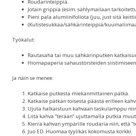
Roudarinteippiä.
Jotain grippiä (esim. sählymailaan tarkoitett
Pieni pala alumiinifoliota (juu, just sitä keitt
(Kutistesukkaa/sähkärinteippiä/kuumaliimaa
Työkalut:
Rautasaha tai muu sähkärinputken katkaisuu
Hiomapaperia sahaustörsteiden siistimiseen
Ja näin se menee:
Katkaise putkesta miekanmittainen pätkä.
Katkaise pätkän toisesta päästä erilleen kahva
Ujuta halkaistuun kahvaan taskulamppu niin, 
Liitä kahva “terään” ujuttamalla putkia muut
Kierrä kahvan ympärille roudaria niin, että “
Juo ED. Huomaa tyylikäs kokomusta korkki.