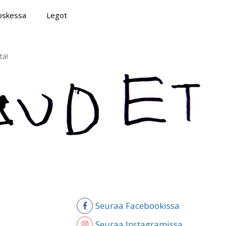
poskessa
Legot
tä!
Seuraa Facebookissa
Seuraa Instagramissa