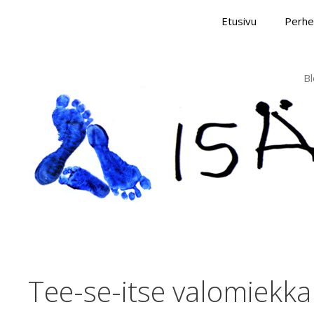
Skip
Etusivu
Perhe
to
content
Bl
Tee-se-itse valomiekka