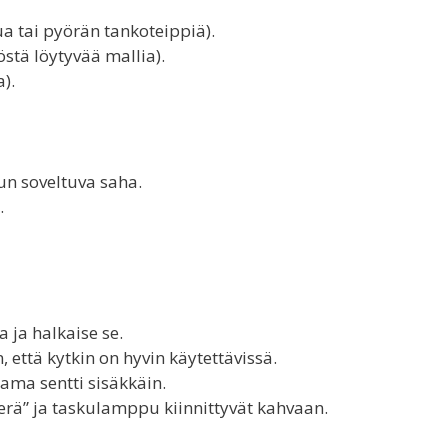
ua tai pyörän tankoteippiä).
iöstä löytyvää mallia).
).
n soveltuva saha.
.
 ja halkaise se.
että kytkin on hyvin käytettävissä.
ama sentti sisäkkäin.
terä” ja taskulamppu kiinnittyvät kahvaan.