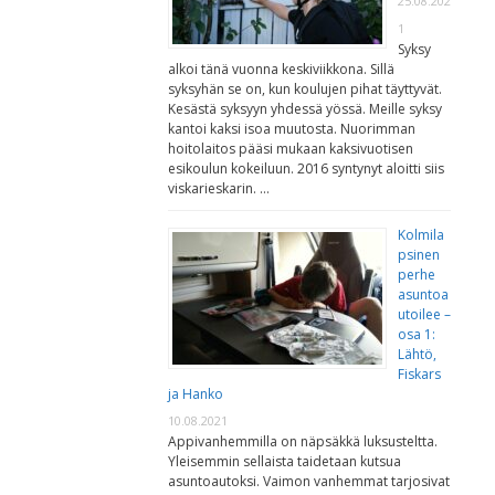
25.08.202
1
Syksy
alkoi tänä vuonna keskiviikkona. Sillä
syksyhän se on, kun koulujen pihat täyttyvät.
Kesästä syksyyn yhdessä yössä. Meille syksy
kantoi kaksi isoa muutosta. Nuorimman
hoitolaitos pääsi mukaan kaksivuotisen
esikoulun kokeiluun. 2016 syntynyt aloitti siis
viskarieskarin. …
Kolmila
psinen
perhe
asuntoa
utoilee –
osa 1:
Lähtö,
Fiskars
ja Hanko
10.08.2021
Appivanhemmilla on näpsäkkä luksusteltta.
Yleisemmin sellaista taidetaan kutsua
asuntoautoksi. Vaimon vanhemmat tarjosivat