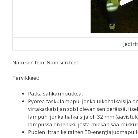
Jediri
Näin sen tein. Näin sen teet:
Tarvikkeet:
Pätkä sähkärinputkea.
Pyöreä taskulamppu, jonka ulkohalkaisija on
virtakatkaisijan soisi olevan sen perässä. It
lampun, jonka halkaisija oli 32 mm (aavistuk
lampussa on lenkki, josta miekan saa roikku
Puolen litran keltainen ED-energiajuomapullo