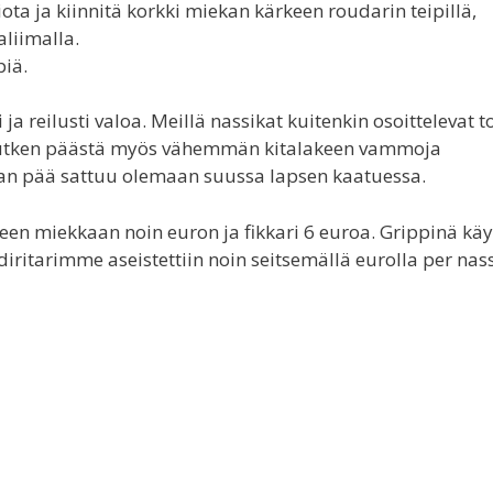
ta ja kiinnitä korkki miekan kärkeen roudarin teipillä,
aliimalla.
piä.
i ja reilusti valoa. Meillä nassikat kuitenkin osoittelevat t
kee putken päästä myös vähemmän kitalakeen vammoja
ekan pää sattuu olemaan suussa lapsen kaatuessa.
hteen miekkaan noin euron ja fikkari 6 euroa. Grippinä käy
diritarimme aseistettiin noin seitsemällä eurolla per nas