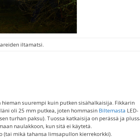
tareiden iltamatsi.
 hieman suurempi kuin putken sisähalkaisija. Fikkarin
selläni oli 25 mm putkea, joten hommasin
Biltemasta
LED-
sen turhan paksu). Tuossa katkaisija on perässä ja plus
maan naulakkoon, kun sitä ei käytetä.
 (tai mikä tahansa limsapullon kierrekorkki).