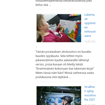
totuudentäyteisessä bittiavaruudessa joku
kehui sitä …
Lukema
an
oppimin
en
nelivuoti
aana
16.09.202
1
Tämän postauksen aloitusotos on kuvattu
kuudes syyskuuta. Siitä tehtiin myös
pikaviestimen kautta sukulaisille lähtenyt
versio, jossa kuvaan oli liitetty teksti:
“Ensimmäinen kokonaan itse lukemani kirja!”
Miten tässä näin kävi? Missä vaiheessa vasta
joulukuussa viisi täyttävä …
Viralline
n syksy
vuosima
llia 2021