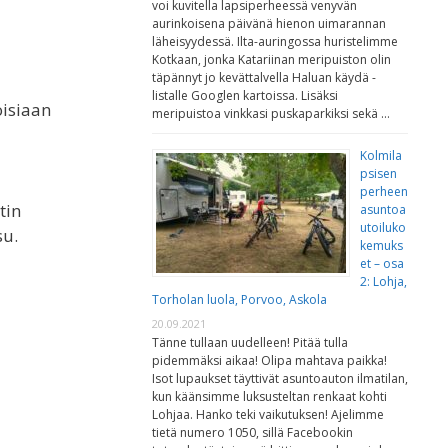
voi kuvitella lapsiperheessä venyvän
aurinkoisena päivänä hienon uimarannan
läheisyydessä. Ilta-auringossa huristelimme
Kotkaan, jonka Katariinan meripuiston olin
täpännyt jo kevättalvella Haluan käydä -
listalle Googlen kartoissa. Lisäksi
oisiaan
meripuistoa vinkkasi puskaparkiksi sekä …
Kolmila
psisen
perheen
tin
asuntoa
utoiluko
su.
kemuks
et – osa
2: Lohja,
Torholan luola, Porvoo, Askola
20.09.2021
Tänne tullaan uudelleen! Pitää tulla
pidemmäksi aikaa! Olipa mahtava paikka!
Isot lupaukset täyttivät asuntoauton ilmatilan,
kun käänsimme luksusteltan renkaat kohti
Lohjaa. Hanko teki vaikutuksen! Ajelimme
tietä numero 1050, sillä Facebookin