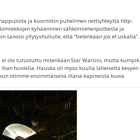
 nappuloita ja kuormitin puhelimen nettiyhteyttä http-
i valomiekkojen kyhääminen sähkömiehenputkesta ja
sanoisi yllytyshullulle, että “tietenkään jos et uskalla”.
 ei ole tutustuttu mitenkään Star Warsiin, mutta kumpik
ihan huolella. Hauska oli myös kuulla läheiseltä kevyen
, kun otimme ensimmäisenä iltana kapineista kuvia.