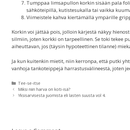
Tumppaa limsapullon korkin sisään pala folio
sähköteipillä, kutistesukalla tai vaikka kuum
Viimeistele kahva kiertämällä ympärille grip
Korkin voi jättää pois, jolloin kärjestä näkyy hienost
silmiin, joten korkki on tarpeellinen. Se toki te
aiheuttavan, jos (täysin hypoteettinen tilanne) mi
Ja kun kuitenkin mietit, niin kerronpa, että putki y
vanhoja tankoteippejä harrastusvälineestä, joten je
Categories
Tee-se-itse
Miksi niin harva on koti-isä?
Yksisarvisesta juomista eli lasten suusta vol 4.