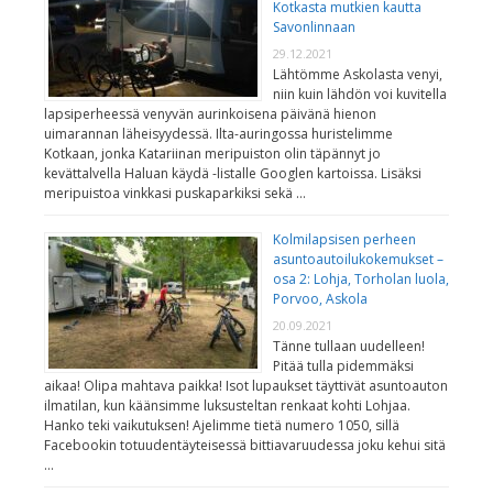
Kotkasta mutkien kautta
Savonlinnaan
29.12.2021
Lähtömme Askolasta venyi,
niin kuin lähdön voi kuvitella
lapsiperheessä venyvän aurinkoisena päivänä hienon
uimarannan läheisyydessä. Ilta-auringossa huristelimme
Kotkaan, jonka Katariinan meripuiston olin täpännyt jo
kevättalvella Haluan käydä -listalle Googlen kartoissa. Lisäksi
meripuistoa vinkkasi puskaparkiksi sekä …
Kolmilapsisen perheen
asuntoautoilukokemukset –
osa 2: Lohja, Torholan luola,
Porvoo, Askola
20.09.2021
Tänne tullaan uudelleen!
Pitää tulla pidemmäksi
aikaa! Olipa mahtava paikka! Isot lupaukset täyttivät asuntoauton
ilmatilan, kun käänsimme luksusteltan renkaat kohti Lohjaa.
Hanko teki vaikutuksen! Ajelimme tietä numero 1050, sillä
Facebookin totuudentäyteisessä bittiavaruudessa joku kehui sitä
…