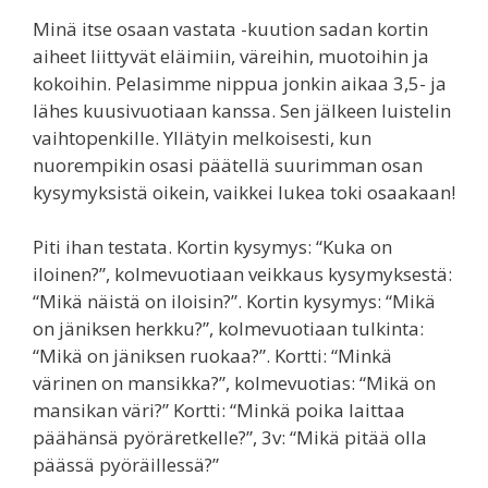
Minä itse osaan vastata -kuution sadan kortin
aiheet liittyvät eläimiin, väreihin, muotoihin ja
kokoihin. Pelasimme nippua jonkin aikaa 3,5- ja
lähes kuusivuotiaan kanssa. Sen jälkeen luistelin
vaihtopenkille. Yllätyin melkoisesti, kun
nuorempikin osasi päätellä suurimman osan
kysymyksistä oikein, vaikkei lukea toki osaakaan!
Piti ihan testata. Kortin kysymys: “Kuka on
iloinen?”, kolmevuotiaan veikkaus kysymyksestä:
“Mikä näistä on iloisin?”. Kortin kysymys: “Mikä
on jäniksen herkku?”, kolmevuotiaan tulkinta:
“Mikä on jäniksen ruokaa?”. Kortti: “Minkä
värinen on mansikka?”, kolmevuotias: “Mikä on
mansikan väri?” Kortti: “Minkä poika laittaa
päähänsä pyöräretkelle?”, 3v: “Mikä pitää olla
päässä pyöräillessä?”