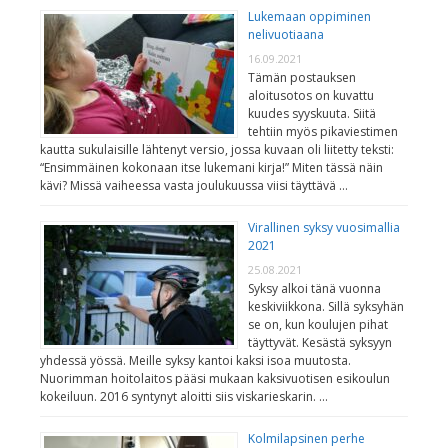
Lukemaan oppiminen
nelivuotiaana
16.09.2021
Tämän postauksen
aloitusotos on kuvattu
kuudes syyskuuta. Siitä
tehtiin myös pikaviestimen
kautta sukulaisille lähtenyt versio, jossa kuvaan oli liitetty teksti:
“Ensimmäinen kokonaan itse lukemani kirja!” Miten tässä näin
kävi? Missä vaiheessa vasta joulukuussa viisi täyttävä …
Virallinen syksy vuosimallia
2021
25.08.2021
Syksy alkoi tänä vuonna
keskiviikkona. Sillä syksyhän
se on, kun koulujen pihat
täyttyvät. Kesästä syksyyn
yhdessä yössä. Meille syksy kantoi kaksi isoa muutosta.
Nuorimman hoitolaitos pääsi mukaan kaksivuotisen esikoulun
kokeiluun. 2016 syntynyt aloitti siis viskarieskarin. …
Kolmilapsinen perhe