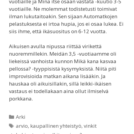
vuotiaille ja Minä itse osaan vastata -kuutio 3-5
vuotiaille. Ne molemmat todistetusti toimivat
ilman lukutaitoakin. Sen sijaan Automatkojen
pelastuksesta ei irtoa hupia, jos ei osaa lukea. Ei
siis ihme, että ikäsuositus on 6-12 vuotta.
Aikuisen avulla nipussa riittää virikettä
nuoremmillekin. Meidän 3,5 -vuotiaamme oli
liekeissä vanhoista kunnon Mikä kana kasvaa
pellossa? -tyyppisistä kysymyksistä. Niitä piti
improvisioida matkan aikana lisääkin. Ja
hauskaa oli aikuisillakin, sillä leikki-ikäisen
vastaus ei todellakaan aina ollut ilmiselvä
porkkana.
Categories
Arki
Tags
arvio
,
kaupallinen yhteistyö
,
vinkit