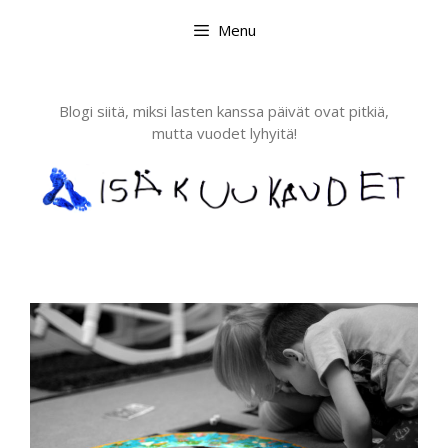
Skip
Menu
to
content
Blogi siitä, miksi lasten kanssa päivät ovat pitkiä,
mutta vuodet lyhyitä!