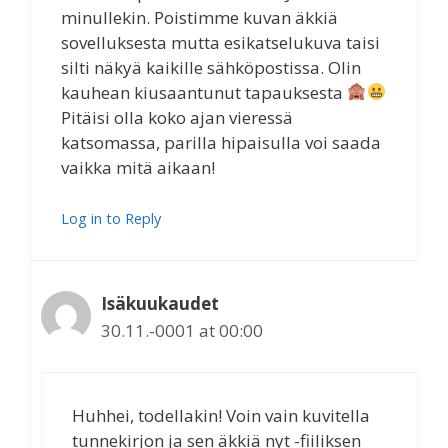
minullekin. Poistimme kuvan äkkiä
sovelluksesta mutta esikatselukuva taisi
silti näkyä kaikille sähköpostissa. Olin
kauhean kiusaantunut tapauksesta
Pitäisi olla koko ajan vieressä
katsomassa, parilla hipaisulla voi saada
vaikka mitä aikaan!
Log in to Reply
Isäkuukaudet
30.11.-0001 at 00:00
Huhhei, todellakin! Voin vain kuvitella
tunnekirjon ja sen äkkiä nyt -fiiliksen