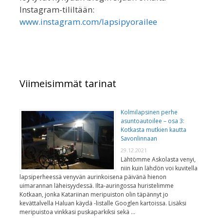
Instagram-tililtään:
www.instagram.com/lapsipyorailee
Viimeisimmät tarinat
Kolmilapsinen perhe
asuntoautoilee – osa 3:
Kotkasta mutkien kautta
Savonlinnaan
29.12.2021
Lähtömme Askolasta venyi,
niin kuin lähdön voi kuvitella
lapsiperheessä venyvän aurinkoisena päivänä hienon
uimarannan läheisyydessä. Ilta-auringossa huristelimme
Kotkaan, jonka Katariinan meripuiston olin täpännyt jo
kevättalvella Haluan käydä -listalle Googlen kartoissa. Lisäksi
meripuistoa vinkkasi puskaparkiksi sekä …