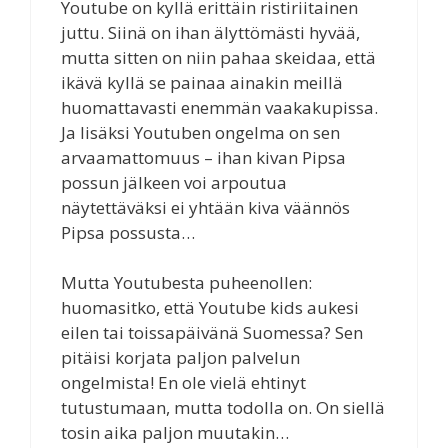
Youtube on kyllä erittäin ristiriitainen
juttu. Siinä on ihan älyttömästi hyvää,
mutta sitten on niin pahaa skeidaa, että
ikävä kyllä se painaa ainakin meillä
huomattavasti enemmän vaakakupissa.
Ja lisäksi Youtuben ongelma on sen
arvaamattomuus – ihan kivan Pipsa
possun jälkeen voi arpoutua
näytettäväksi ei yhtään kiva väännös
Pipsa possusta…
Mutta Youtubesta puheenollen:
huomasitko, että Youtube kids aukesi
eilen tai toissapäivänä Suomessa? Sen
pitäisi korjata paljon palvelun
ongelmista! En ole vielä ehtinyt
tutustumaan, mutta todolla on. On siellä
tosin aika paljon muutakin…