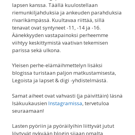
lapsen kanssa. Täällä kuulostellaan
riemunkiljahduksia ja ankeuden parahduksia
rivarikämpässä. Kuultavaa riittää, sillä
tenavat ovat syntyneet -11, -14 ja -16.
Äänekkyyden vastapainoksi perheemme
viihtyy keskittymistä vaativan tekemisen
parissa sekä ulkona.
Yleisen perhe-elämäihmettelyn lisäksi
blogissa turistaan paljon matkustamisesta,
Legoista ja lapset & digi -yhdistelmästä.
Samat aiheet ovat vahvasti (ja päivittäin) läsnä
Isäkuukausien
Instagramissa
, tervetuloa
seuraamaan!
Lasten pyöriin ja pyöräilyihin liittyvät jutut
löytyvät nykyään blogin sijaan omalta