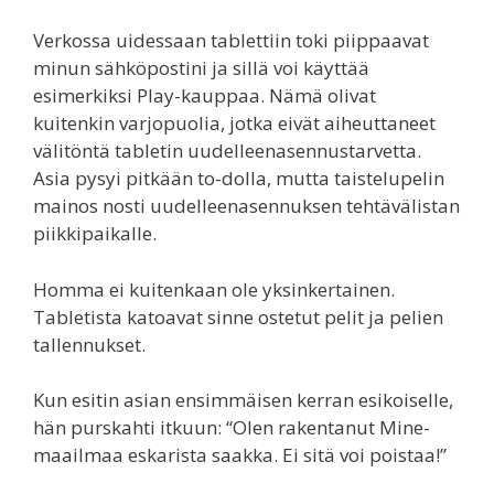
Verkossa uidessaan tablettiin toki piippaavat
minun sähköpostini ja sillä voi käyttää
esimerkiksi Play-kauppaa. Nämä olivat
kuitenkin varjopuolia, jotka eivät aiheuttaneet
välitöntä tabletin uudelleenasennustarvetta.
Asia pysyi pitkään to-dolla, mutta taistelupelin
mainos nosti uudelleenasennuksen tehtävälistan
piikkipaikalle.
Homma ei kuitenkaan ole yksinkertainen.
Tabletista katoavat sinne ostetut pelit ja pelien
tallennukset.
Kun esitin asian ensimmäisen kerran esikoiselle,
hän purskahti itkuun: “Olen rakentanut Mine-
maailmaa eskarista saakka. Ei sitä voi poistaa!”