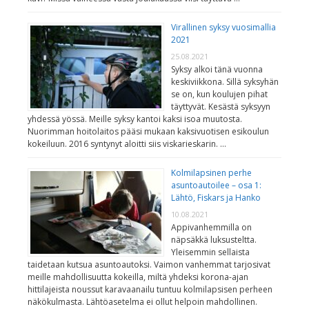
Virallinen syksy vuosimallia
2021
25.08.2021
Syksy alkoi tänä vuonna
keskiviikkona. Sillä syksyhän
se on, kun koulujen pihat
täyttyvät. Kesästä syksyyn
yhdessä yössä. Meille syksy kantoi kaksi isoa muutosta.
Nuorimman hoitolaitos pääsi mukaan kaksivuotisen esikoulun
kokeiluun. 2016 syntynyt aloitti siis viskarieskarin. …
Kolmilapsinen perhe
asuntoautoilee – osa 1:
Lähtö, Fiskars ja Hanko
10.08.2021
Appivanhemmilla on
näpsäkkä luksusteltta.
Yleisemmin sellaista
taidetaan kutsua asuntoautoksi. Vaimon vanhemmat tarjosivat
meille mahdollisuutta kokeilla, miltä yhdeksi korona-ajan
hittilajeista noussut karavaanailu tuntuu kolmilapsisen perheen
näkökulmasta. Lähtöasetelma ei ollut helpoin mahdollinen.