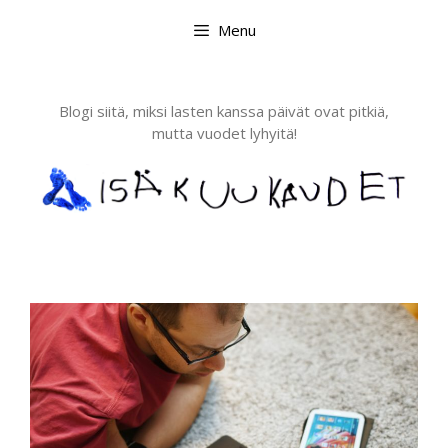
Skip
Menu
to
content
Blogi siitä, miksi lasten kanssa päivät ovat pitkiä,
mutta vuodet lyhyitä!