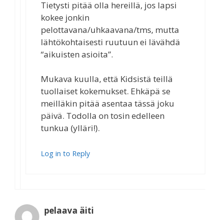
Tietysti pitää olla hereillä, jos lapsi
kokee jonkin
pelottavana/uhkaavana/tms, mutta
lähtökohtaisesti ruutuun ei lävähdä
“aikuisten asioita”.
Mukava kuulla, että Kidsistä teillä
tuollaiset kokemukset. Ehkäpä se
meilläkin pitää asentaa tässä joku
päivä. Todolla on tosin edelleen
tunkua (ylläri!).
Log in to Reply
pelaava äiti