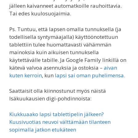
jälleen kaivanneet automatkoille rauhoittavia.
Tai edes kuulosuojaimia.
Ps. Tuntuu, että lapsen omalla tunnuksella (ja
todellisella syntymäajalla) käyttöönotettuun
tablettiin tulee huomattavasti vähämmän
mainoksia kuin aikuisen tunnuksella
käytettävälle tabille. Ja Google Family linkillä on
kätevä valvoa asennuksia ja ostoksia –
aivan
kuten kerroin
, kun
lapsi sai oman puhelimensa.
Saattaisit olla kiinnostunut myös näistä
Isäkuukausien digi-pohdinnoista:
Kiukkuaako lapsi tablettipelin jälkeen?
Kuusivuotias neuvoi välttämään tilanteen
sopimalla jatkon etukäteen