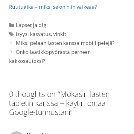
Ruutuaika – miksi se on niin vaikeaa?
Categories
Lapset ja digi
Tags
isyys
,
kasvatus
,
vinkit
Miksi pelaan lasten kanssa mobiilipelejä?
Onko laatikkopyörästä perheen
kakkosautoksi?
0 thoughts on “Mokasin lasten
tabletin kanssa – käytin omaa
Google-tunnustani”