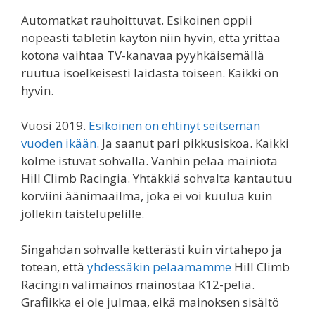
Automatkat rauhoittuvat. Esikoinen oppii
nopeasti tabletin käytön niin hyvin, että yrittää
kotona vaihtaa TV-kanavaa pyyhkäisemällä
ruutua isoelkeisesti laidasta toiseen. Kaikki on
hyvin.
Vuosi 2019.
Esikoinen on ehtinyt seitsemän
vuoden ikään
. Ja saanut pari pikkusiskoa. Kaikki
kolme istuvat sohvalla. Vanhin pelaa mainiota
Hill Climb Racingia. Yhtäkkiä sohvalta kantautuu
korviini äänimaailma, joka ei voi kuulua kuin
jollekin taistelupelille.
Singahdan sohvalle ketterästi kuin virtahepo ja
totean, että
yhdessäkin pelaamamme
Hill Climb
Racingin välimainos mainostaa K12-peliä.
Grafiikka ei ole julmaa, eikä mainoksen sisältö