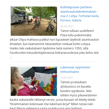
Kolmilapsisen perheen
asuntoautoilukokemukset –
osa 2: Lohja, Torholan luola,
Porvoo, Askola
20.09.2021
Tänne tullaan uudelleen!
Pitää tulla pidemmäksi
aikaa! Olipa mahtava paikka! Isot lupaukset täyttivät asuntoauton
ilmatilan, kun käänsimme luksusteltan renkaat kohti Lohjaa.
Hanko teki vaikutuksen! Ajelimme tietä numero 1050, sillä
Facebookin totuudentäyteisessä bittiavaruudessa joku kehui sitä
…
Lukemaan oppiminen
nelivuotiaana
16.09.2021
Tämän postauksen
aloitusotos on kuvattu
kuudes syyskuuta. Siitä
tehtiin myös pikaviestimen
kautta sukulaisille lähtenyt versio, jossa kuvaan oli liitetty teksti:
“Ensimmäinen kokonaan itse lukemani kirja!” Miten tässä näin
kävi? Missä vaiheessa vasta joulukuussa viisi täyttävä …