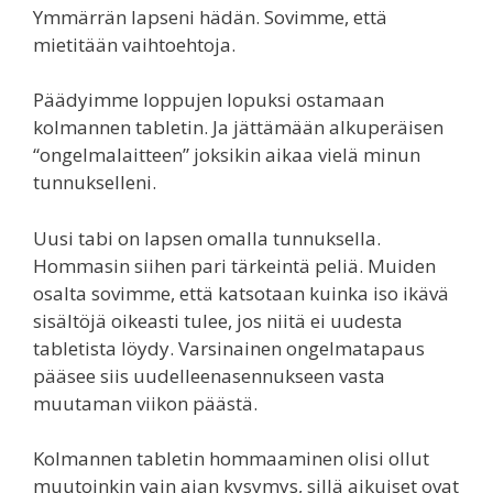
Ymmärrän lapseni hädän. Sovimme, että
mietitään vaihtoehtoja.
Päädyimme loppujen lopuksi ostamaan
kolmannen tabletin. Ja jättämään alkuperäisen
“ongelmalaitteen” joksikin aikaa vielä minun
tunnukselleni.
Uusi tabi on lapsen omalla tunnuksella.
Hommasin siihen pari tärkeintä peliä. Muiden
osalta sovimme, että katsotaan kuinka iso ikävä
sisältöjä oikeasti tulee, jos niitä ei uudesta
tabletista löydy. Varsinainen ongelmatapaus
pääsee siis uudelleenasennukseen vasta
muutaman viikon päästä.
Kolmannen tabletin hommaaminen olisi ollut
muutoinkin vain ajan kysymys, sillä aikuiset ovat