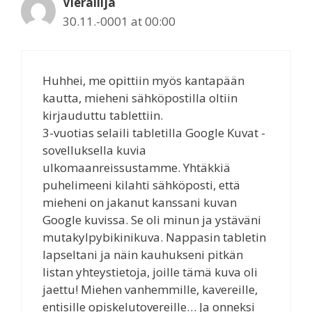
Vierailija
30.11.-0001 at 00:00
Huhhei, me opittiin myös kantapään
kautta, mieheni sähköpostilla oltiin
kirjauduttu tablettiin.
3-vuotias selaili tabletilla Google Kuvat -
sovelluksella kuvia
ulkomaanreissustamme. Yhtäkkiä
puhelimeeni kilahti sähköposti, että
mieheni on jakanut kanssani kuvan
Google kuvissa. Se oli minun ja ystäväni
mutakylpybikinikuva. Nappasin tabletin
lapseltani ja näin kauhukseni pitkän
listan yhteystietoja, joille tämä kuva oli
jaettu! Miehen vanhemmille, kavereille,
entisille opiskelutovereille… Ja onneksi