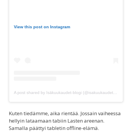
View this post on Instagram
A post shared by Isäkuukaudet-blogi (@isakuukaudet)
on
Apr 1
Kuten tiedämme, aika rientää. Jossain vaiheessa
hellyin lataamaan tabiin Lasten areenan.
Samalla päättyi tabletin offline-elämä.