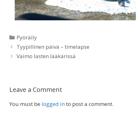
Categories
Pyöräily
Tyypillinen päivä – timelapse
Vaimo lasten lääkärissä
Leave a Comment
You must be
logged in
to post a comment.