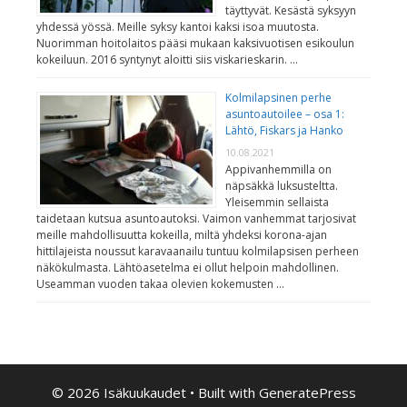
täyttyvät. Kesästä syksyyn
yhdessä yössä. Meille syksy kantoi kaksi isoa muutosta.
Nuorimman hoitolaitos pääsi mukaan kaksivuotisen esikoulun
kokeiluun. 2016 syntynyt aloitti siis viskarieskarin. …
Kolmilapsinen perhe
asuntoautoilee – osa 1:
Lähtö, Fiskars ja Hanko
10.08.2021
Appivanhemmilla on
näpsäkkä luksusteltta.
Yleisemmin sellaista
taidetaan kutsua asuntoautoksi. Vaimon vanhemmat tarjosivat
meille mahdollisuutta kokeilla, miltä yhdeksi korona-ajan
hittilajeista noussut karavaanailu tuntuu kolmilapsisen perheen
näkökulmasta. Lähtöasetelma ei ollut helpoin mahdollinen.
Useamman vuoden takaa olevien kokemusten …
© 2026 Isäkuukaudet
• Built with
GeneratePress