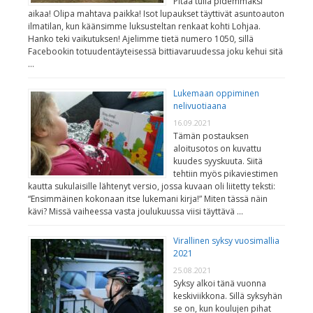
Pitää tulla pidemmäksi
aikaa! Olipa mahtava paikka! Isot lupaukset täyttivät asuntoauton
ilmatilan, kun käänsimme luksusteltan renkaat kohti Lohjaa.
Hanko teki vaikutuksen! Ajelimme tietä numero 1050, sillä
Facebookin totuudentäyteisessä bittiavaruudessa joku kehui sitä
…
Lukemaan oppiminen
nelivuotiaana
16.09.2021
Tämän postauksen
aloitusotos on kuvattu
kuudes syyskuuta. Siitä
tehtiin myös pikaviestimen
kautta sukulaisille lähtenyt versio, jossa kuvaan oli liitetty teksti:
“Ensimmäinen kokonaan itse lukemani kirja!” Miten tässä näin
kävi? Missä vaiheessa vasta joulukuussa viisi täyttävä …
Virallinen syksy vuosimallia
2021
25.08.2021
Syksy alkoi tänä vuonna
keskiviikkona. Sillä syksyhän
se on, kun koulujen pihat