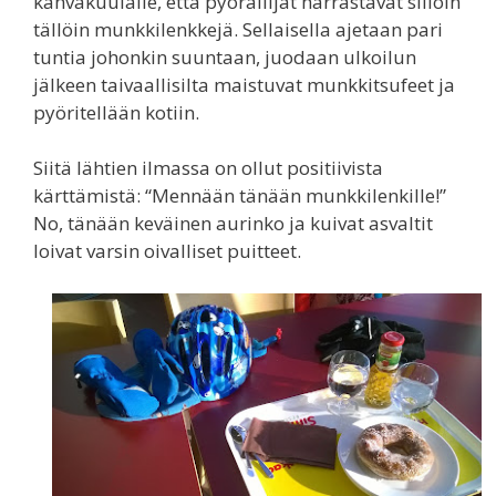
kahvakuulalle, että pyöräilijät harrastavat silloin
tällöin munkkilenkkejä. Sellaisella ajetaan pari
tuntia johonkin suuntaan, juodaan ulkoilun
jälkeen taivaallisilta maistuvat munkkitsufeet ja
pyöritellään kotiin.
Siitä lähtien ilmassa on ollut positiivista
kärttämistä: “Mennään tänään munkkilenkille!”
No, tänään keväinen aurinko ja kuivat asvaltit
loivat varsin oivalliset puitteet.