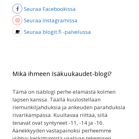
Seuraa Facebookissa
Seuraa Instagramissa
Seuraa blogit.fi -palvelussa
Mikä ihmeen Isäkuukaudet-blogi?
Tämä on isäblogi perhe-elämästä kolmen
lapsen kanssa. Täällä kuulostellaan
riemunkiljahduksia ja ankeuden parahduksia
rivarikämpässä. Kuultavaa riittää, sillä
tenavat ovat syntyneet -11, -14 ja -16.
Äänekkyyden vastapainoksi perheemme
viihtyy keskittymistä vaativan tekemisen