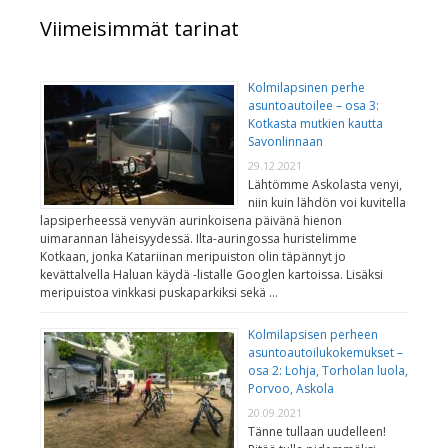
Viimeisimmät tarinat
Kolmilapsinen perhe
asuntoautoilee – osa 3:
Kotkasta mutkien kautta
Savonlinnaan
29.12.2021
Lähtömme Askolasta venyi,
niin kuin lähdön voi kuvitella
lapsiperheessä venyvän aurinkoisena päivänä hienon
uimarannan läheisyydessä. Ilta-auringossa huristelimme
Kotkaan, jonka Katariinan meripuiston olin täpännyt jo
kevättalvella Haluan käydä -listalle Googlen kartoissa. Lisäksi
meripuistoa vinkkasi puskaparkiksi sekä …
Kolmilapsisen perheen
asuntoautoilukokemukset –
osa 2: Lohja, Torholan luola,
Porvoo, Askola
20.09.2021
Tänne tullaan uudelleen!