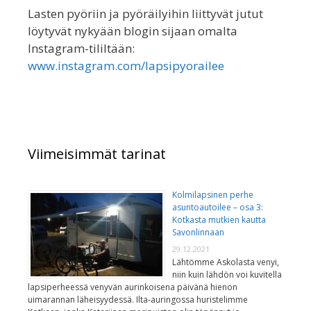
Lasten pyöriin ja pyöräilyihin liittyvät jutut
löytyvät nykyään blogin sijaan omalta
Instagram-tililtään:
www.instagram.com/lapsipyorailee
Viimeisimmät tarinat
Kolmilapsinen perhe
asuntoautoilee – osa 3:
Kotkasta mutkien kautta
Savonlinnaan
29.12.2021
Lähtömme Askolasta venyi,
niin kuin lähdön voi kuvitella
lapsiperheessä venyvän aurinkoisena päivänä hienon
uimarannan läheisyydessä. Ilta-auringossa huristelimme