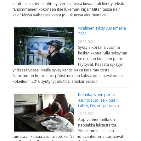
kautta sukulaisille lähtenyt versio, jossa kuvaan oli liitetty teksti:
“Ensimmäinen kokonaan itse lukemani kirja!” Miten tässä näin
kävi? Missä vaiheessa vasta joulukuussa viisi täyttävä …
Virallinen syksy vuosimallia
2021
25.08.2021
Syksy alkoi tänä vuonna
keskiviikkona. Sillä syksyhän
se on, kun koulujen pihat
täyttyvät. Kesästä syksyyn
yhdessä yössä. Meille syksy kantoi kaksi isoa muutosta.
Nuorimman hoitolaitos pääsi mukaan kaksivuotisen esikoulun
kokeiluun. 2016 syntynyt aloitti siis viskarieskarin. …
Kolmilapsinen perhe
asuntoautoilee – osa 1:
Lähtö, Fiskars ja Hanko
10.08.2021
Appivanhemmilla on
näpsäkkä luksusteltta.
Yleisemmin sellaista
taidetaan kutsua asuntoautoksi. Vaimon vanhemmat tarjosivat