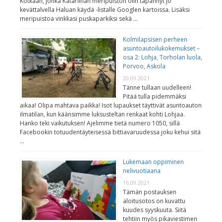
Kotkaan, jonka Katariinan meripuiston olin täpännyt jo
kevättalvella Haluan käydä -listalle Googlen kartoissa. Lisäksi
meripuistoa vinkkasi puskaparkiksi sekä …
Kolmilapsisen perheen
asuntoautoilukokemukset –
osa 2: Lohja, Torholan luola,
Porvoo, Askola
20.09.2021
Tänne tullaan uudelleen!
Pitää tulla pidemmäksi
aikaa! Olipa mahtava paikka! Isot lupaukset täyttivät asuntoauton
ilmatilan, kun käänsimme luksusteltan renkaat kohti Lohjaa.
Hanko teki vaikutuksen! Ajelimme tietä numero 1050, sillä
Facebookin totuudentäyteisessä bittiavaruudessa joku kehui sitä
…
Lukemaan oppiminen
nelivuotiaana
16.09.2021
Tämän postauksen
aloitusotos on kuvattu
kuudes syyskuuta. Siitä
tehtiin myös pikaviestimen