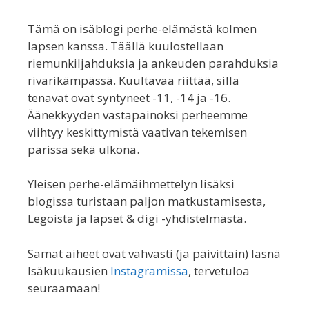
Tämä on isäblogi perhe-elämästä kolmen
lapsen kanssa. Täällä kuulostellaan
riemunkiljahduksia ja ankeuden parahduksia
rivarikämpässä. Kuultavaa riittää, sillä
tenavat ovat syntyneet -11, -14 ja -16.
Äänekkyyden vastapainoksi perheemme
viihtyy keskittymistä vaativan tekemisen
parissa sekä ulkona.
Yleisen perhe-elämäihmettelyn lisäksi
blogissa turistaan paljon matkustamisesta,
Legoista ja lapset & digi -yhdistelmästä.
Samat aiheet ovat vahvasti (ja päivittäin) läsnä
Isäkuukausien
Instagramissa
, tervetuloa
seuraamaan!