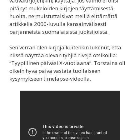
vauvakirjojen(kin) käyttäjä. Jos vaimo ei olisi
pitänyt mukeloiden kirjojen täyttämisestä
huolta, ne muistuttaisivat meillä eittämättä
artikkelia 2000-luvulla kansainvälisesti
pärjänneistä suomalaisista juoksijoista.
Sen verran olen kirjoja kuitenkin lukenut, että
niissä näyttää olevan tyhjiä rivejä otsikoilla:
“Tyypillinen päiväsi X-vuotiaana”. Torstaina oli
oikein hyvä päivä vastata tuollaiseen
kysymykseen timelapse-videolla.