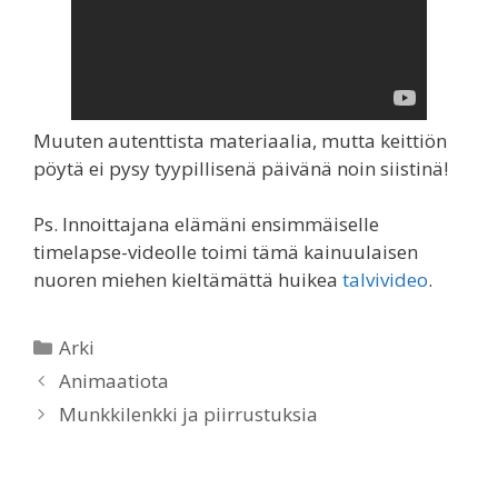
Muuten autenttista materiaalia, mutta keittiön
pöytä ei pysy tyypillisenä päivänä noin siistinä!
Ps. Innoittajana elämäni ensimmäiselle
timelapse-videolle toimi tämä kainuulaisen
nuoren miehen kieltämättä huikea
talvivideo
.
Categories
Arki
Animaatiota
Munkkilenkki ja piirrustuksia