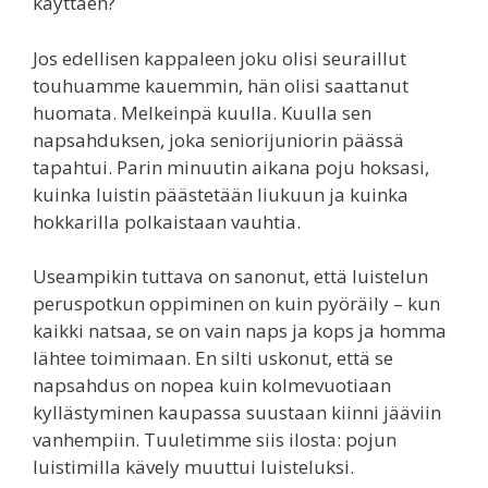
käyttäen?
Jos edellisen kappaleen joku olisi seuraillut
touhuamme kauemmin, hän olisi saattanut
huomata. Melkeinpä kuulla. Kuulla sen
napsahduksen, joka seniorijuniorin päässä
tapahtui. Parin minuutin aikana poju hoksasi,
kuinka luistin päästetään liukuun ja kuinka
hokkarilla polkaistaan vauhtia.
Useampikin tuttava on sanonut, että luistelun
peruspotkun oppiminen on kuin pyöräily – kun
kaikki natsaa, se on vain naps ja kops ja homma
lähtee toimimaan. En silti uskonut, että se
napsahdus on nopea kuin kolmevuotiaan
kyllästyminen kaupassa suustaan kiinni jääviin
vanhempiin. Tuuletimme siis ilosta: pojun
luistimilla kävely muuttui luisteluksi.