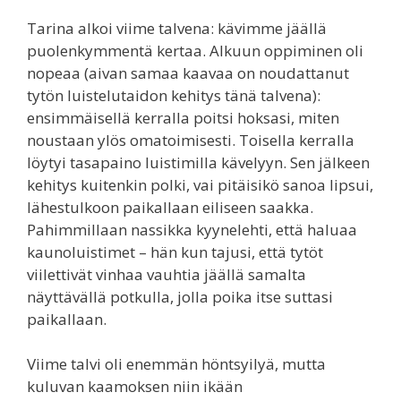
Tarina alkoi viime talvena: kävimme jäällä
puolenkymmentä kertaa. Alkuun oppiminen oli
nopeaa (aivan samaa kaavaa on noudattanut
tytön luistelutaidon kehitys tänä talvena):
ensimmäisellä kerralla poitsi hoksasi, miten
noustaan ylös omatoimisesti. Toisella kerralla
löytyi tasapaino luistimilla kävelyyn. Sen jälkeen
kehitys kuitenkin polki, vai pitäisikö sanoa lipsui,
lähestulkoon paikallaan eiliseen saakka.
Pahimmillaan nassikka kyynelehti, että haluaa
kaunoluistimet – hän kun tajusi, että tytöt
viilettivät vinhaa vauhtia jäällä samalta
näyttävällä potkulla, jolla poika itse suttasi
paikallaan.
Viime talvi oli enemmän höntsyilyä, mutta
kuluvan kaamoksen niin ikään