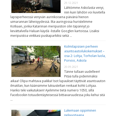
29.12.2021
Lähtömme Askolasta venyi,
niin kuin lähdön voi kuvitella
lapsiperheessä venyvän aurinkoisena päivänä hienon
uimarannan läheisyydessä. Ilta-auringossa huristelimme
Kotkaan, jonka Katariinan meripuiston olin täpännyt jo
kevättalvella Haluan käydä -listalle Googlen kartoissa. Lisäksi
meripuistoa vinkkasi puskaparkiksi sekä …
Kolmilapsisen perheen
asuntoautoilukokemukset –
osa 2: Lohja, Torholan luola,
Porvoo, Askola
20.09.2021
Tänne tullaan uudelleen!
Pitää tulla pidemmäksi
aikaa! Olipa mahtava paikka! Isot lupaukset täyttivät asuntoauton
ilmatilan, kun käänsimme luksusteltan renkaat kohti Lohjaa.
Hanko teki vaikutuksen! Ajelimme tietä numero 1050, sillä
Facebookin totuudentäyteisessä bittiavaruudessa joku kehui sitä
…
Lukemaan oppiminen
nelivuotiaana