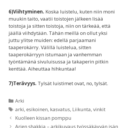
6)Viihtyminen.
Koska luistelu, kuten niin moni
muukin taito, vaatii toistojen jälkeen lisää
toistoja ja sitten toistoja, niin on tärkeää, että
jäällä viihdytään. Tähän meillä on ollut yksi
juttu ylitse muiden: edellä parjaamani
taaperokärry. Välillä luistelua, sitten
taaperokärryyn istumaan ja vanhemman
työntämänä sivuluisussa ja takaperin pitkin
kenttää. Aiheuttaa hihkuntaa!
7)Terävyys.
Tylsät luistimet ovat, no, tylsät.
Categories
Arki
Tags
arki
,
esikoinen
,
kasvatus
,
Liikunta
,
vinkit
Kuolleen kissan pomppu
Arjen shakkia – arkikuvaus työssäkäyvän isän