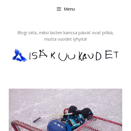
Skip
Menu
to
content
Blogi siitä, miksi lasten kanssa päivät ovat pitkiä,
mutta vuodet lyhyitä!