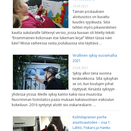
16.09.2021
Tämän postauksen
aloitusotos on kuvattu
kuudes syyskuuta. Siitä
tehtiin myös pikaviestimen
kautta sukulaisille lähtenyt versio, jossa kuvaan oli liitetty teksti:
“Ensimmäinen kokonaan itse lukemani kirja!” Miten tässä näin
kävi? Missä vaiheessa vasta joulukuussa viisi täyttävä …
Virallinen syksy vuosimallia
2021
25.08.2021
Syksy alkoi tänä vuonna
keskiviikkona. Sillä syksyhän
se on, kun koulujen pihat
täyttyvät. Kesästä syksyyn
yhdessä yössä. Meille syksy kantoi kaksi isoa muutosta.
Nuorimman hoitolaitos pääsi mukaan kaksivuotisen esikoulun
kokeiluun. 2016 syntynyt aloitti siis viskarieskarin. …
Kolmilapsinen perhe
asuntoautoilee – osa 1:
Lähtö, Fiskars ja Hanko