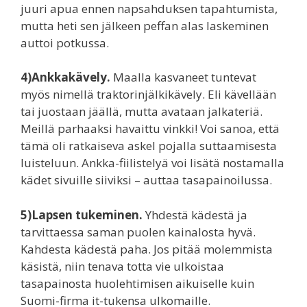
juuri apua ennen napsahduksen tapahtumista,
mutta heti sen jälkeen peffan alas laskeminen
auttoi potkussa.
4)Ankkakävely.
Maalla kasvaneet tuntevat
myös nimellä traktorinjälkikävely. Eli kävellään
tai juostaan jäällä, mutta avataan jalkateriä.
Meillä parhaaksi havaittu vinkki! Voi sanoa, että
tämä oli ratkaiseva askel pojalla suttaamisesta
luisteluun. Ankka-fiilistelyä voi lisätä nostamalla
kädet sivuille siiviksi – auttaa tasapainoilussa.
5)Lapsen tukeminen.
Yhdestä kädestä ja
tarvittaessa saman puolen kainalosta hyvä.
Kahdesta kädestä paha. Jos pitää molemmista
käsistä, niin tenava totta vie ulkoistaa
tasapainosta huolehtimisen aikuiselle kuin
Suomi-firma it-tukensa ulkomaille.