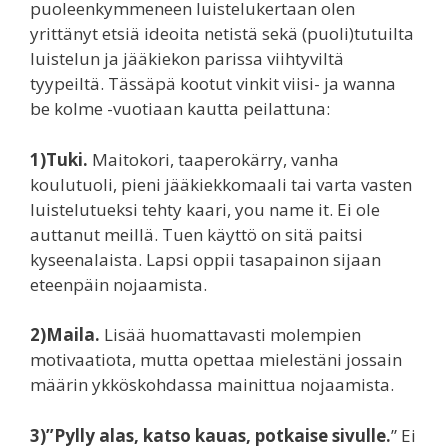
puoleenkymmeneen luistelukertaan olen
yrittänyt etsiä ideoita netistä sekä (puoli)tutuilta
luistelun ja jääkiekon parissa viihtyviltä
tyypeiltä. Tässäpä kootut vinkit viisi- ja wanna
be kolme -vuotiaan kautta peilattuna:
1)Tuki.
Maitokori, taaperokärry, vanha
koulutuoli, pieni jääkiekkomaali tai varta vasten
luistelutueksi tehty kaari, you name it. Ei ole
auttanut meillä. Tuen käyttö on sitä paitsi
kyseenalaista. Lapsi oppii tasapainon sijaan
eteenpäin nojaamista.
2)Maila.
Lisää huomattavasti molempien
motivaatiota, mutta opettaa mielestäni jossain
määrin ykköskohdassa mainittua nojaamista.
3)”Pylly alas, katso kauas, potkaise sivulle.
” Ei