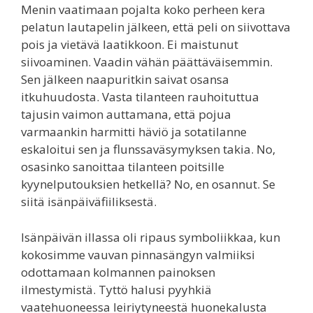
Menin vaatimaan pojalta koko perheen kera
pelatun lautapelin jälkeen, että peli on siivottava
pois ja vietävä laatikkoon. Ei maistunut
siivoaminen. Vaadin vähän päättäväisemmin.
Sen jälkeen naapuritkin saivat osansa
itkuhuudosta. Vasta tilanteen rauhoituttua
tajusin vaimon auttamana, että pojua
varmaankin harmitti häviö ja sotatilanne
eskaloitui sen ja flunssaväsymyksen takia. No,
osasinko sanoittaa tilanteen poitsille
kyynelputouksien hetkellä? No, en osannut. Se
siitä isänpäiväfiiliksestä.
Isänpäivän illassa oli ripaus symboliikkaa, kun
kokosimme vauvan pinnasängyn valmiiksi
odottamaan kolmannen painoksen
ilmestymistä. Tyttö halusi pyyhkiä
vaatehuoneessa leiriytyneestä huonekalusta