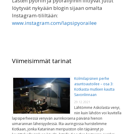
Lasten pyöriin ja pyöräilyihin liittyvät jutut
löytyvät nykyään blogin sijaan omalta
Instagram-tililtään:
www.instagram.com/lapsipyorailee
Viimeisimmät tarinat
Kolmilapsinen perhe
asuntoautoilee – osa 3:
Kotkasta mutkien kautta
Savonlinnaan
29.12.2021
Lähtömme Askolasta venyi,
niin kuin lähdön voi kuvitella
lapsiperheessä venyvän aurinkoisena päivänä hienon
uimarannan läheisyydessä. Ilta-auringossa huristelimme
Kotkaan, jonka Katariinan meripuiston olin täpännyt jo