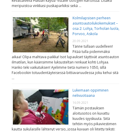
kevättalvella Haluan käydä -listalle Googlen kartoissa. Lisäksi
meripuistoa vinkkasi puskaparkiksi sekä …
Kolmilapsisen perheen
asuntoautoilukokemukset –
osa 2: Lohja, Torholan luola,
Porvoo, Askola
20.09.2021
Tänne tullaan uudelleen!
Pitää tulla pidemmäksi
aikaa! Olipa mahtava paikka! Isot lupaukset täyttivät asuntoauton
ilmatilan, kun käänsimme luksusteltan renkaat kohti Lohjaa.
Hanko teki vaikutuksen! Ajelimme tietä numero 1050, sillä
Facebookin totuudentäyteisessä bittiavaruudessa joku kehui sitä
…
Lukemaan oppiminen
nelivuotiaana
16.09.2021
Tämän postauksen
aloitusotos on kuvattu
kuudes syyskuuta. Siitä
tehtiin myös pikaviestimen
kautta sukulaisille lähtenyt versio, jossa kuvaan oli liitetty teksti: