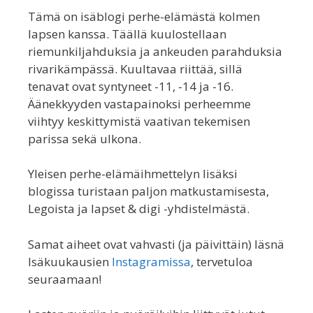
Tämä on isäblogi perhe-elämästä kolmen
lapsen kanssa. Täällä kuulostellaan
riemunkiljahduksia ja ankeuden parahduksia
rivarikämpässä. Kuultavaa riittää, sillä
tenavat ovat syntyneet -11, -14 ja -16.
Äänekkyyden vastapainoksi perheemme
viihtyy keskittymistä vaativan tekemisen
parissa sekä ulkona.
Yleisen perhe-elämäihmettelyn lisäksi
blogissa turistaan paljon matkustamisesta,
Legoista ja lapset & digi -yhdistelmästä.
Samat aiheet ovat vahvasti (ja päivittäin) läsnä
Isäkuukausien
Instagramissa
, tervetuloa
seuraamaan!