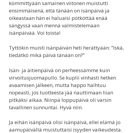
kömmittyään samainen viitonen muistutti
ensimmäisenä, että tänään on isänpäivä ja
oikeastaan hän ei haluaisi pötköttää enää
sängyssä vaan mennä valmistelemaan
isänpäivää. Voi toista!
Tyttökin muisti isänpäivän heti herättyään: “Iskä,
tiedätkö mikä päivä tänään on?”
Isän- ja äitienpäivä on perheessämme kuin
virvoitusjuomapullo. Se kuplii vinhasti hetken
avaamisen jälkeen, mutta happo haihtuu
nopeasti, jos tuotteesta jää nauttimaan liian
pitkäksi aikaa. Niinpä loppupäivä oli varsin
tavallinen sunnuntai. Hyvä niin.
Ja eihän isänpäivä olisi isänpäivä, ellei elämä jo
aamupäivällä muistuttaisi isyyden vaikeudesta.