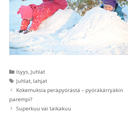
Categories
Isyys
,
Juhlat
Tags
Juhlat
,
lahjat
Kokemuksia peräpyörästä – pyöräkärryäkin
parempi?
Superkuu vai taikakuu