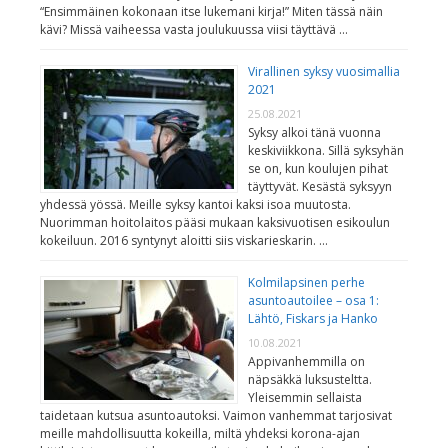
“Ensimmäinen kokonaan itse lukemani kirja!” Miten tässä näin
kävi? Missä vaiheessa vasta joulukuussa viisi täyttävä …
Virallinen syksy vuosimallia
2021
25.08.2021
Syksy alkoi tänä vuonna
keskiviikkona. Sillä syksyhän
se on, kun koulujen pihat
täyttyvät. Kesästä syksyyn
yhdessä yössä. Meille syksy kantoi kaksi isoa muutosta.
Nuorimman hoitolaitos pääsi mukaan kaksivuotisen esikoulun
kokeiluun. 2016 syntynyt aloitti siis viskarieskarin. …
Kolmilapsinen perhe
asuntoautoilee – osa 1:
Lähtö, Fiskars ja Hanko
10.08.2021
Appivanhemmilla on
näpsäkkä luksusteltta.
Yleisemmin sellaista
taidetaan kutsua asuntoautoksi. Vaimon vanhemmat tarjosivat
meille mahdollisuutta kokeilla, miltä yhdeksi korona-ajan