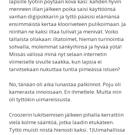
lapsille lyötiin pöytään kova käsi: kahden hyvin
menneen illan jälkeen poika saisi käyttöönsä
vanhan digipokkarin ja tyttö pääsisi elämänsä
ensimmäistä kertaa klooriveteen pulikoimaan. Ja
niinhän ne kaksi iltaa tulivat ja menivät. Voiko
tällaista ollakaan: iltatoimet, hieman turinointia
sohvalla, molemmat sänkyihinsä ja hyvää yötä!
Missäs välissä minä nyt selaan internetin
viimeiselle sivulle saakka, kun lapsia ei
tarvitsekaan nukuttaa tuntia pimeässä istuen?
No, tänään oli aika lunastaa palkinnot. Poju oli
kamerasta innoissaan. En ihmettele. Mutta niin
oli tyttökin uimareissusta.
Croozerin lukitsemisen jälkeen pihalla kerrattiin
vielä kolme sääntöä, jotka laadin etukäteen.
Tyttö muisti niistä hienosti kaksi. 1)Uimahallissa