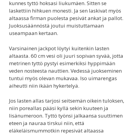
kunnes tyttö hoksasi liukumäen. Sitten se
laskettiin hihkuen monesti. Ja sen laskivat myös
altaassa firman puolesta pesivät ankat ja pallot.
Juoksusäännöstä joutui muistuttamaan
useampaan kertaan.
Varsinainen jackpot löytyi kuitenkin lasten
altaasta. 60 cm vesi oli juuri sopivan syvää, jotta
metrinen tyttö pystyi esimerkiksi hyppimään
veden nosteesta nauttien. Vedessä juokseminen
tuntui myös olevan mukavaa. Iso uimarengas
aiheutti niin ikään hykertelyä.
Jos lasten allas tarjosi seitsemän oikein tuloksen,
niin poreallas pääsi kyllä sekin kuuteen ja
lisänumeroon. Tyttö työnsi jalkaansa suuttimen
eteen ja nauraa tirskui niin, että
eläkeläismummotkin repesivät altaassa