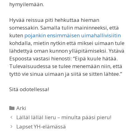
hymyilemään.
Hyvää reissua piti hehkuttaa hieman
somessakin. Samalla tulin maininneeksi, että
kuten
pojankin ensimmäisen uimahallivisiitin
kohdalla, mietin nytkin että miksei uimaan tule
lähdettyä oman kunnon ylläpitämiseksi. Ystävä
Espoosta vastasi hienosti: “
Eipä kuule hätää.
Tulevaisuudessa se tulee menemään niin, että
tyttö vie sinua uimaan ja siitä se sitten lähtee.”
Sitä odotellessa!
Categories
Arki
Lälläl lälläl lieru – minulta pääsi pieru!
Lapset YH-elämässä