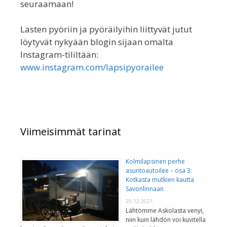
seuraamaan!
Lasten pyöriin ja pyöräilyihin liittyvät jutut
löytyvät nykyään blogin sijaan omalta
Instagram-tililtään:
www.instagram.com/lapsipyorailee
Viimeisimmät tarinat
Kolmilapsinen perhe
asuntoautoilee – osa 3:
Kotkasta mutkien kautta
Savonlinnaan
29.12.2021
Lähtömme Askolasta venyi,
niin kuin lähdön voi kuvitella