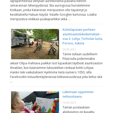
lapsiperheessä venyvän aurinkoisena päivänä hienon
uimarannan läheisyydessä. Ilta-auringossa huristelimme
Kotkaan, jonka Katariinan meripuiston olin täpännyt jo
kevättalvella Haluan käydä -listalle Googlen kartoissa. Lisäksi
meripuistoa vinkkasi puskaparkiksi sekä …
Kolmilapsisen perheen
asuntoautoilukokemukset –
osa 2: Lohja, Torholan luola,
Porvoo, Askola
20.09.2021
Tänne tullaan uudelleen!
Pitää tulla pidemmäksi
aikaa! Olipa mahtava paikka! Isot lupaukset täyttivät asuntoauton
ilmatilan, kun käänsimme luksusteltan renkaat kohti Lohjaa.
Hanko teki vaikutuksen! Ajelimme tietä numero 1050, sillä
Facebookin totuudentäyteisessä bittiavaruudessa joku kehui sitä
…
Lukemaan oppiminen
nelivuotiaana
16.09.2021
Tämän postauksen
aloitusotos on kuvattu