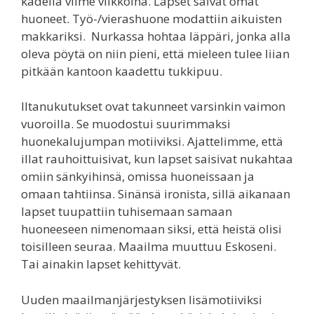
kädellä viime viikkoina. Lapset saivat omat
huoneet. Työ-/vierashuone modattiin aikuisten
makkariksi. Nurkassa hohtaa läppäri, jonka alla
oleva pöytä on niin pieni, että mieleen tulee liian
pitkään kantoon kaadettu tukkipuu.
Iltanukutukset ovat takunneet varsinkin vaimon
vuoroilla. Se muodostui suurimmaksi
huonekalujumpan motiiviksi. Ajattelimme, että
illat rauhoittuisivat, kun lapset saisivat nukahtaa
omiin sänkyihinsä, omissa huoneissaan ja
omaan tahtiinsa. Sinänsä ironista, sillä aikanaan
lapset tuupattiin tuhisemaan samaan
huoneeseen nimenomaan siksi, että heistä olisi
toisilleen seuraa. Maailma muuttuu Eskoseni.
Tai ainakin lapset kehittyvät.
Uuden maailmanjärjestyksen lisämotiiviksi