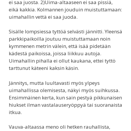
ei saa juosta. 2)Uima-altaaseen ei saa pissiä,
eikä kakkia. Kolmannen jouduin muistuttamaan:
uimahallin vettä ei saa juoda.
Sisälle lompsiessa tyttöä selvästi jännitti. Yleensä
parkkipaikoilla joutuu muistuttamaan noin
kymmenen metrin välein, että isää pidetään
kädestä paikoissa, joissa liikkuu autoja.
Uimahallin pihalla ei ollut kaukana, ettei tyttö
tarttunut käteeni kaksin käsin.
Jännitys, mutta luultavasti myös ylpeys
uimahallissa olemisesta, näkyi myös suihkussa.
Ensimmäinen kerta, kun sain pestyä pikkunaisen
hiukset ilman vastalauseryöppyä tai suoranaista
itkua.
Vauva-altaassa meno oli hetken rauhallista,