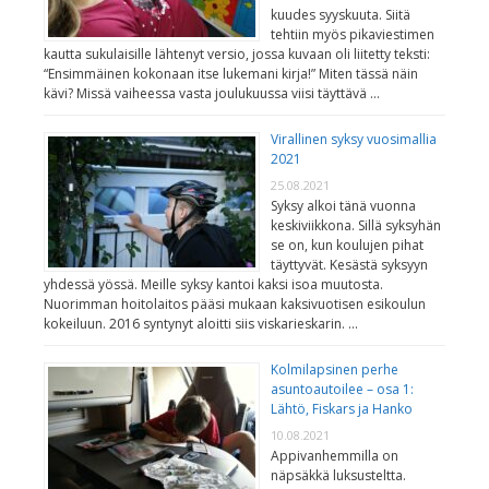
kuudes syyskuuta. Siitä
tehtiin myös pikaviestimen
kautta sukulaisille lähtenyt versio, jossa kuvaan oli liitetty teksti:
“Ensimmäinen kokonaan itse lukemani kirja!” Miten tässä näin
kävi? Missä vaiheessa vasta joulukuussa viisi täyttävä …
Virallinen syksy vuosimallia
2021
25.08.2021
Syksy alkoi tänä vuonna
keskiviikkona. Sillä syksyhän
se on, kun koulujen pihat
täyttyvät. Kesästä syksyyn
yhdessä yössä. Meille syksy kantoi kaksi isoa muutosta.
Nuorimman hoitolaitos pääsi mukaan kaksivuotisen esikoulun
kokeiluun. 2016 syntynyt aloitti siis viskarieskarin. …
Kolmilapsinen perhe
asuntoautoilee – osa 1:
Lähtö, Fiskars ja Hanko
10.08.2021
Appivanhemmilla on
näpsäkkä luksusteltta.