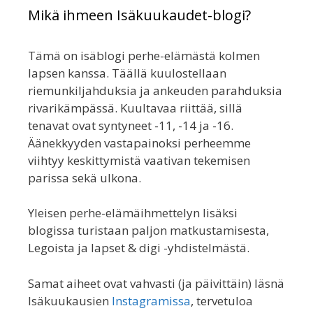
Mikä ihmeen Isäkuukaudet-blogi?
Tämä on isäblogi perhe-elämästä kolmen
lapsen kanssa. Täällä kuulostellaan
riemunkiljahduksia ja ankeuden parahduksia
rivarikämpässä. Kuultavaa riittää, sillä
tenavat ovat syntyneet -11, -14 ja -16.
Äänekkyyden vastapainoksi perheemme
viihtyy keskittymistä vaativan tekemisen
parissa sekä ulkona.
Yleisen perhe-elämäihmettelyn lisäksi
blogissa turistaan paljon matkustamisesta,
Legoista ja lapset & digi -yhdistelmästä.
Samat aiheet ovat vahvasti (ja päivittäin) läsnä
Isäkuukausien
Instagramissa
, tervetuloa