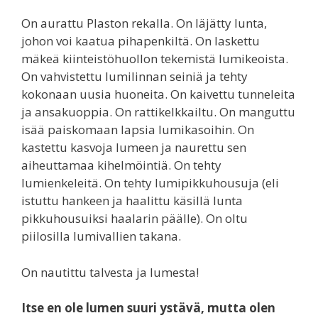
On aurattu Plaston rekalla. On läjätty lunta,
johon voi kaatua pihapenkiltä. On laskettu
mäkeä kiinteistöhuollon tekemistä lumikeoista.
On vahvistettu lumilinnan seiniä ja tehty
kokonaan uusia huoneita. On kaivettu tunneleita
ja ansakuoppia. On rattikelkkailtu. On manguttu
isää paiskomaan lapsia lumikasoihin. On
kastettu kasvoja lumeen ja naurettu sen
aiheuttamaa kihelmöintiä. On tehty
lumienkeleitä. On tehty lumipikkuhousuja (eli
istuttu hankeen ja haalittu käsillä lunta
pikkuhousuiksi haalarin päälle). On oltu
piilosilla lumivallien takana.
On nautittu talvesta ja lumesta!
Itse en ole lumen suuri ystävä, mutta olen