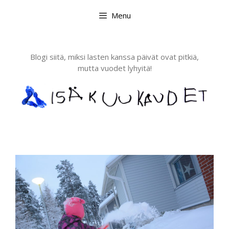
Skip
Menu
to
content
Blogi siitä, miksi lasten kanssa päivät ovat pitkiä,
mutta vuodet lyhyitä!