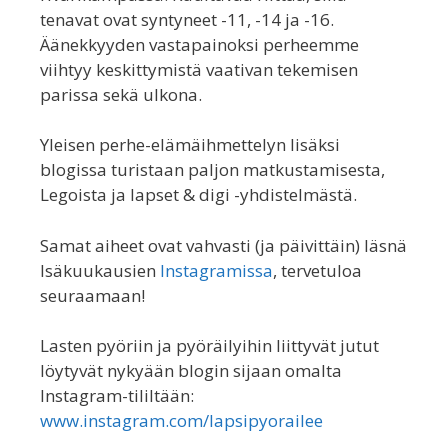
tenavat ovat syntyneet -11, -14 ja -16.
Äänekkyyden vastapainoksi perheemme
viihtyy keskittymistä vaativan tekemisen
parissa sekä ulkona.
Yleisen perhe-elämäihmettelyn lisäksi
blogissa turistaan paljon matkustamisesta,
Legoista ja lapset & digi -yhdistelmästä.
Samat aiheet ovat vahvasti (ja päivittäin) läsnä
Isäkuukausien
Instagramissa
, tervetuloa
seuraamaan!
Lasten pyöriin ja pyöräilyihin liittyvät jutut
löytyvät nykyään blogin sijaan omalta
Instagram-tililtään:
www.instagram.com/lapsipyorailee