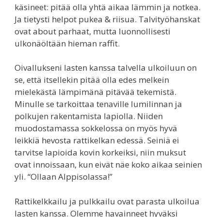
käsineet: pitää olla yhtä aikaa lämmin ja notkea.
Ja tietysti helpot pukea & riisua. Talvityöhanskat
ovat about parhaat, mutta luonnollisesti
ulkonäöltään hieman raffit.
Oivallukseni lasten kanssa talvella ulkoiluun on
se, että itsellekin pitää olla edes melkein
mielekästä lämpimänä pitävää tekemistä.
Minulle se tarkoittaa tenaville lumilinnan ja
polkujen rakentamista lapiolla. Niiden
muodostamassa sokkelossa on myös hyvä
leikkiä hevosta rattikelkan edessä. Seiniä ei
tarvitse lapioida kovin korkeiksi, niin muksut
ovat innoissaan, kun eivät näe koko aikaa seinien
yli. “Ollaan Alppisolassa!”
Rattikelkkailu ja pulkkailu ovat parasta ulkoilua
lasten kanssa. Olemme havainneet hyväksi