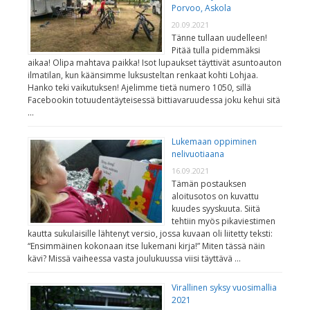
Porvoo, Askola
20.09.2021
Tänne tullaan uudelleen!
Pitää tulla pidemmäksi
aikaa! Olipa mahtava paikka! Isot lupaukset täyttivät asuntoauton
ilmatilan, kun käänsimme luksusteltan renkaat kohti Lohjaa.
Hanko teki vaikutuksen! Ajelimme tietä numero 1050, sillä
Facebookin totuudentäyteisessä bittiavaruudessa joku kehui sitä
…
Lukemaan oppiminen
nelivuotiaana
16.09.2021
Tämän postauksen
aloitusotos on kuvattu
kuudes syyskuuta. Siitä
tehtiin myös pikaviestimen
kautta sukulaisille lähtenyt versio, jossa kuvaan oli liitetty teksti:
“Ensimmäinen kokonaan itse lukemani kirja!” Miten tässä näin
kävi? Missä vaiheessa vasta joulukuussa viisi täyttävä …
Virallinen syksy vuosimallia
2021