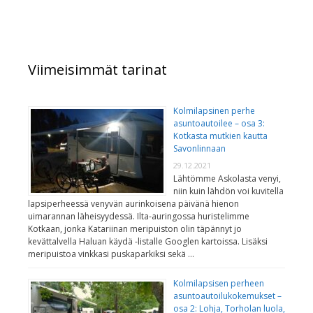
Viimeisimmät tarinat
Kolmilapsinen perhe
asuntoautoilee – osa 3:
Kotkasta mutkien kautta
Savonlinnaan
29.12.2021
Lähtömme Askolasta venyi,
niin kuin lähdön voi kuvitella
lapsiperheessä venyvän aurinkoisena päivänä hienon
uimarannan läheisyydessä. Ilta-auringossa huristelimme
Kotkaan, jonka Katariinan meripuiston olin täpännyt jo
kevättalvella Haluan käydä -listalle Googlen kartoissa. Lisäksi
meripuistoa vinkkasi puskaparkiksi sekä …
Kolmilapsisen perheen
asuntoautoilukokemukset –
osa 2: Lohja, Torholan luola,