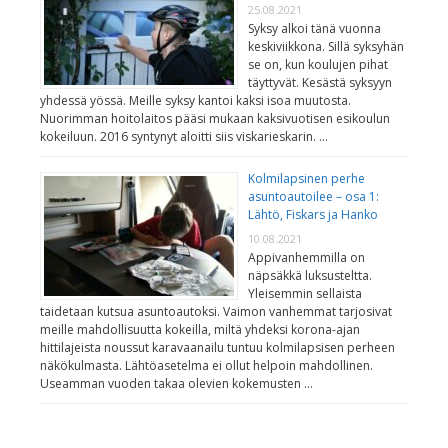
25.08.2021
Syksy alkoi tänä vuonna
keskiviikkona. Sillä syksyhän
se on, kun koulujen pihat
täyttyvät. Kesästä syksyyn
yhdessä yössä. Meille syksy kantoi kaksi isoa muutosta.
Nuorimman hoitolaitos pääsi mukaan kaksivuotisen esikoulun
kokeiluun. 2016 syntynyt aloitti siis viskarieskarin. …
Kolmilapsinen perhe
asuntoautoilee – osa 1:
Lähtö, Fiskars ja Hanko
10.08.2021
Appivanhemmilla on
näpsäkkä luksusteltta.
Yleisemmin sellaista
taidetaan kutsua asuntoautoksi. Vaimon vanhemmat tarjosivat
meille mahdollisuutta kokeilla, miltä yhdeksi korona-ajan
hittilajeista noussut karavaanailu tuntuu kolmilapsisen perheen
näkökulmasta. Lähtöasetelma ei ollut helpoin mahdollinen.
Useamman vuoden takaa olevien kokemusten …