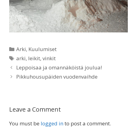
Categories
Arki
,
Kuulumiset
Tags
arki
,
leikit
,
vinkit
Leppoisaa ja omannäköistä joulua!
Pikkuhousupäiden vuodenvaihde
Leave a Comment
You must be
logged in
to post a comment.