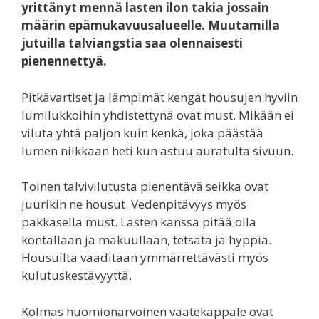
yrittänyt mennä lasten ilon takia jossain
määrin epämukavuusalueelle. Muutamilla
jutuilla talviangstia saa olennaisesti
pienennettyä.
Pitkävartiset ja lämpimät kengät housujen hyviin
lumilukkoihin yhdistettynä ovat must. Mikään ei
viluta yhtä paljon kuin kenkä, joka päästää
lumen nilkkaan heti kun astuu auratulta sivuun.
Toinen talvivilutusta pienentävä seikka ovat
juurikin ne housut. Vedenpitävyys myös
pakkasella must. Lasten kanssa pitää olla
kontallaan ja makuullaan, tetsata ja hyppiä.
Housuilta vaaditaan ymmärrettävästi myös
kulutuskestävyyttä.
Kolmas huomionarvoinen vaatekappale ovat