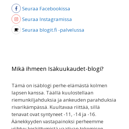
Seuraa Facebookissa
Seuraa Instagramissa
Seuraa blogit.fi -palvelussa
Mikä ihmeen Isäkuukaudet-blogi?
Tämä on isäblogi perhe-elämästä kolmen
lapsen kanssa. Täällä kuulostellaan
riemunkiljahduksia ja ankeuden parahduksia
rivarikämpässä. Kuultavaa riittää, sillä
tenavat ovat syntyneet -11, -14 ja -16.
Äänekkyyden vastapainoksi perheemme
viihtyy keskittymistä vaativan tekemisen