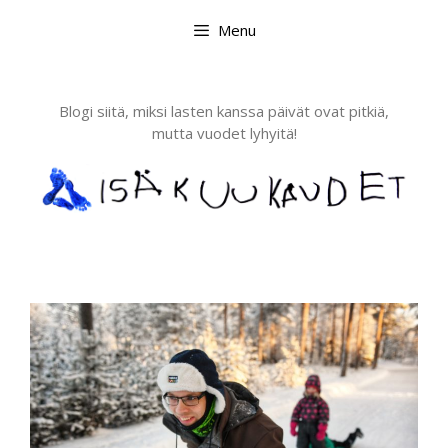
Skip
Menu
to
content
Blogi siitä, miksi lasten kanssa päivät ovat pitkiä,
mutta vuodet lyhyitä!