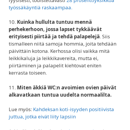
fyysisesti, todistettavasti
28 prosenttiyksikköä
työssäkäyntiä raskaampaa.
10.
Kuinka hullulta tuntuu mennä
perhekerhoon, jossa lapset tykkäävät
erityisesti piirtää ja tehdä palapelejä
. Siis
tismalleen niitä samoja hommia, joita tehdään
päivittäin kotona. Kerhossa olisi vaikka mitä
leikkikaluja ja leikkikavereita, mutta ei,
piirtäminen ja palapelit kiehtovat eniten
kerrasta toiseen.
11.
Miten äkkiä WC:n avoimien ovien päivät
alkavatkaan tuntua uudelta normaalilta.
Lue myös:
Kahdeksan koti-isyyden positiivista
juttua, jotka eivät liity lapsiin