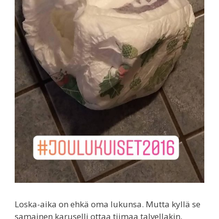
Loska-aika on ehkä oma lukunsa. Mutta kyllä se
samainen karuselli ottaa tiimaa talvellakin,