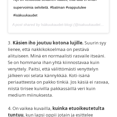
supervoimia selvitetä. #batman #vapputulee
#isäkuukaudet
A post shared by
Isäkuukaudet-blogi
(@isakuukaudet) on
Apr 2
3.
Käsien iho joutuu kotona lujille.
Suurin syy
lienee, että nakkikokoelmaa on pestävä
alituiseen. Minä en normaalisti rasvaile itseäni.
Se on hommana ihan yhtä kiinnostavaa kuin
venyttely. Paitsi, että välittömästi venyttelyn
jälkeen voi selata kännykkää. Koti-isänä
periaatteesta on pakko tinkiä. Jos käsiä ei rasvaa,
niistä tirisee kuivilla pakkassäillä veri kuin
medium miinuksesta.
4. On vaikea kuvailla,
kuinka etuoikeutetulta
tuntuu
, kun lapsi oppii jotain ja esittelee