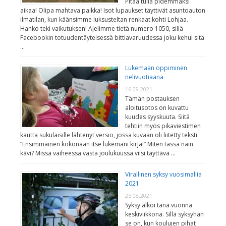
Pitää tulla pidemmäksi
aikaa! Olipa mahtava paikka! Isot lupaukset täyttivät asuntoauton
ilmatilan, kun käänsimme luksusteltan renkaat kohti Lohjaa.
Hanko teki vaikutuksen! Ajelimme tietä numero 1050, sillä
Facebookin totuudentäyteisessä bittiavaruudessa joku kehui sitä
…
Lukemaan oppiminen
nelivuotiaana
16.09.2021
Tämän postauksen
aloitusotos on kuvattu
kuudes syyskuuta. Siitä
tehtiin myös pikaviestimen
kautta sukulaisille lähtenyt versio, jossa kuvaan oli liitetty teksti:
“Ensimmäinen kokonaan itse lukemani kirja!” Miten tässä näin
kävi? Missä vaiheessa vasta joulukuussa viisi täyttävä …
Virallinen syksy vuosimallia
2021
25.08.2021
Syksy alkoi tänä vuonna
keskiviikkona. Sillä syksyhän
se on, kun koulujen pihat