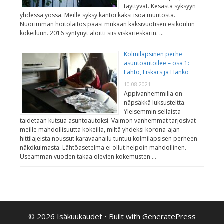
täyttyvät. Kesästä syksyyn
yhdessä yössä. Meille syksy kantoi kaksi isoa muutosta.
Nuorimman hoitolaitos pääsi mukaan kaksivuotisen esikoulun
kokeiluun. 2016 syntynyt aloitti siis viskarieskarin. …
Kolmilapsinen perhe
asuntoautoilee – osa 1:
Lähtö, Fiskars ja Hanko
10.08.2021
Appivanhemmilla on
näpsäkkä luksusteltta.
Yleisemmin sellaista
taidetaan kutsua asuntoautoksi. Vaimon vanhemmat tarjosivat
meille mahdollisuutta kokeilla, miltä yhdeksi korona-ajan
hittilajeista noussut karavaanailu tuntuu kolmilapsisen perheen
näkökulmasta. Lähtöasetelma ei ollut helpoin mahdollinen.
Useamman vuoden takaa olevien kokemusten …
© 2026 Isäkuukaudet
• Built with
GeneratePress