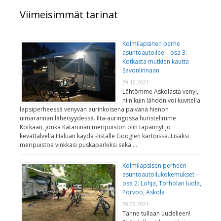
Viimeisimmät tarinat
Kolmilapsinen perhe
asuntoautoilee – osa 3:
Kotkasta mutkien kautta
Savonlinnaan
29.12.2021
Lähtömme Askolasta venyi,
niin kuin lähdön voi kuvitella
lapsiperheessä venyvän aurinkoisena päivänä hienon
uimarannan läheisyydessä. Ilta-auringossa huristelimme
Kotkaan, jonka Katariinan meripuiston olin täpännyt jo
kevättalvella Haluan käydä -listalle Googlen kartoissa. Lisäksi
meripuistoa vinkkasi puskaparkiksi sekä …
Kolmilapsisen perheen
asuntoautoilukokemukset –
osa 2: Lohja, Torholan luola,
Porvoo, Askola
20.09.2021
Tänne tullaan uudelleen!