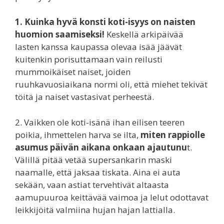
1. Kuinka hyvä konsti koti-isyys on naisten
huomion saamiseksi!
Keskellä arkipäivää
lasten kanssa kaupassa olevaa isää jäävät
kuitenkin porisuttamaan vain reilusti
mummoikäiset naiset, joiden
ruuhkavuosiaikana normi oli, että miehet tekivät
töitä ja naiset vastasivat perheestä.
2. Vaikken ole koti-isänä ihan eilisen teeren
poikia, ihmettelen harva se ilta,
miten rappiolle
asumus päivän aikana onkaan ajautunu
t.
Välillä pitää vetää supersankarin maski
naamalle, että jaksaa tiskata. Aina ei auta
sekään, vaan astiat tervehtivät altaasta
aamupuuroa keittävää vaimoa ja lelut odottavat
leikkijöitä valmiina hujan hajan lattialla.