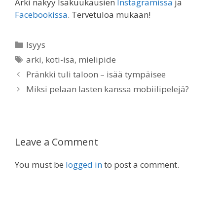
Arki näkyy Isäkuukausien
Instagramissa
ja
Facebookissa
. Tervetuloa mukaan!
Categories
Isyys
Tags
arki
,
koti-isä
,
mielipide
Pränkki tuli taloon – isää tympäisee
Miksi pelaan lasten kanssa mobiilipelejä?
Leave a Comment
You must be
logged in
to post a comment.