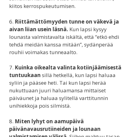
kiitos kerrospukeutumisen.
6.
Riittämättömyyden tunne on väkevä ja
aivan liian usein läsnä.
Kun lapsi kysyy
lounasta valmistavalta iskältä, että “etkö ehdi
tehdä meidän kanssa mitään”, sydänperää
rouhii voimakas tunneaalto.
7.
Kuinka oikealta valinta kotiinjäämisestä
tuntuukaan
sillä hetkellä, kun lapsi haluaa
syliin ja pääsee heti. Tai kun lapsi herää
nukuttuaan juuri haluamansa mittaiset
päiväunet ja haluaa sylitellä varttitunnin
unihiekkoja pois silmistä.
8.
Miten lyhyt on aamupäivä
päivänavausrutiineiden ja lounaan
valmistamisen välissä.
Siihen mahtuu tasan