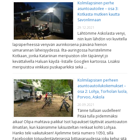
Kolmilapsinen perhe
asuntoautoilee – osa 3:
Kotkasta mutkien kautta
Savonlinnaan
29.12.2021
Lähtömme Askolasta venyi,
niin kuin lähdön voi kuvitella
lapsiperheessä venyvän aurinkoisena päivänä hienon
uimarannan läheisyydessä. Ilta-auringossa huristelimme
Kotkaan, jonka Katariinan meripuiston olin täpännyt jo
kevättalvella Haluan käydä -listalle Googlen kartoissa. Lisäksi
meripuistoa vinkkasi puskaparkiksi sekä …
Kolmilapsisen perheen
asuntoautoilukokemukset –
osa 2: Lohja, Torholan luola,
Porvoo, Askola
20.09.2021
Tänne tullaan uudelleen!
Pitää tulla pidemmäksi
aikaa! Olipa mahtava paikka! Isot lupaukset täyttivät asuntoauton
ilmatilan, kun käänsimme luksusteltan renkaat kohti Lohjaa.
Hanko teki vaikutuksen! Ajelimme tietä numero 1050, sillä
Facebookin totuudentäyteisessä bittiavaruudessa joku kehui sitä