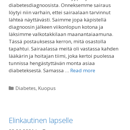
diabetesdiagnoosista. Onneksemme sairaus
löytyi niin varhain, ettei sairaalaan tarvinnut
lähteä näyttävästi. Saimme jopa käpistellä
diagnoosin jälkeen viikonlopun kotona ja
läksimme valkotakkilaan maanantaiaamuna.
Tässä postauksessa kerron, mitä osastolla
tapahtui. Sairaalassa meitä oli vastassa kahden
lääkärin ja hoitajan tiimi, joka kertoi puolessa
tunnissa hengästyttävän monta asiaa
diabeteksestä. Samassa …
Read more
Categories
Diabetes
,
Kuopus
Elinkautinen lapselle