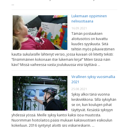
…
Lukemaan oppiminen
nelivuotiaana
16.09.2021
Tämän postauksen
aloitusotos on kuvattu
kuudes syyskuuta. Siitä
tehtiin myös pikaviestimen
kautta sukulaisille lähtenyt versio, jossa kuvaan oli liitetty teksti:
“Ensimmäinen kokonaan itse lukemani kirja!” Miten tässä näin
kävi? Missä vaiheessa vasta joulukuussa viisi täyttävä …
Virallinen syksy vuosimallia
2021
25.08.2021
Syksy alkoi tänä vuonna
keskiviikkona. Sillä syksyhän
se on, kun koulujen pihat
täyttyvät. Kesästä syksyyn
yhdessä yössä. Meille syksy kantoi kaksi isoa muutosta.
Nuorimman hoitolaitos pääsi mukaan kaksivuotisen esikoulun
kokeiluun. 2016 syntynyt aloitti siis viskarieskarin. …