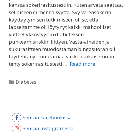
kanssa sokerirasitustestiin. Kuten arvata saattaa,
sellaiseen ei mennä syyttä. Syy verensokerin
käyttäytymisen tutkimiseen oli se, että
lapseltamme oli löytynyt kaikki mahdolliset
viitteet ykköstyypin diabeteksen
puhkeamisriskiin liittyen. Vasta-aineiden ja
sukurasitteen muodostaman bingosuoran oli
täydentänyt muutamaa viikkoa aikaisemmin
tehty sokerirasitustesti. …
Read more
Categories
Diabetes
Seuraa Facebookissa
Seuraa Instagramissa