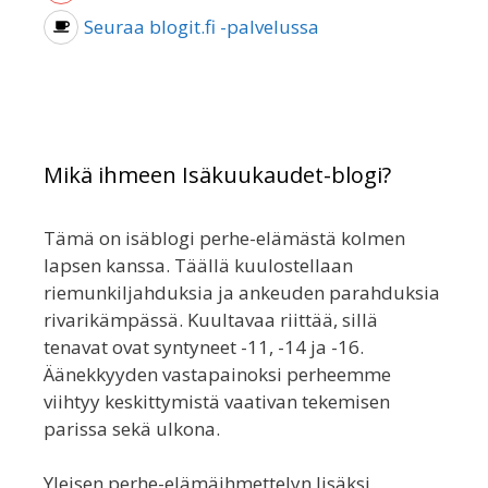
Seuraa blogit.fi -palvelussa
Mikä ihmeen Isäkuukaudet-blogi?
Tämä on isäblogi perhe-elämästä kolmen
lapsen kanssa. Täällä kuulostellaan
riemunkiljahduksia ja ankeuden parahduksia
rivarikämpässä. Kuultavaa riittää, sillä
tenavat ovat syntyneet -11, -14 ja -16.
Äänekkyyden vastapainoksi perheemme
viihtyy keskittymistä vaativan tekemisen
parissa sekä ulkona.
Yleisen perhe-elämäihmettelyn lisäksi