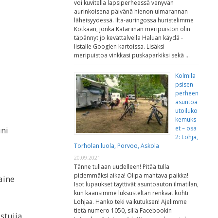
voi kuvitella lapsiperheessä venyvän
aurinkoisena päivänä hienon uimarannan
läheisyydessä. Ilta-auringossa huristelimme
Kotkaan, jonka Katariinan meripuiston olin
täpännyt jo kevättalvella Haluan käydä -
listalle Googlen kartoissa. Lisäksi
meripuistoa vinkkasi puskaparkiksi sekä …
Kolmila
psisen
perheen
asuntoa
utoiluko
kemuks
et – osa
uni
2: Lohja,
Torholan luola, Porvoo, Askola
20.09.2021
Tänne tullaan uudelleen! Pitää tulla
pidemmäksi aikaa! Olipa mahtava paikka!
aine
Isot lupaukset täyttivät asuntoauton ilmatilan,
kun käänsimme luksusteltan renkaat kohti
Lohjaa. Hanko teki vaikutuksen! Ajelimme
tietä numero 1050, sillä Facebookin
stujia.