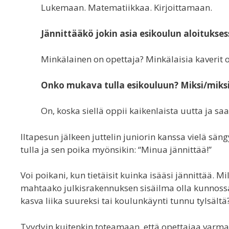
Lukemaan. Matematiikkaa. Kirjoittamaan.
Jännittääkö jokin asia esikoulun aloitukses
Minkälainen on opettaja? Minkälaisia kaverit 
Onko mukava tulla esikouluun? Miksi/miksi
On, koska siellä oppii kaikenlaista uutta ja sa
Iltapesun jälkeen juttelin juniorin kanssa vielä sän
tulla ja sen poika myönsikin: “Minua jännittää!”
Voi poikani, kun tietäisit kuinka isääsi jännittää. M
mahtaako julkisrakennuksen sisäilma olla kunnossa
kasva liika suureksi tai koulunkäynti tunnu tylsält
Tyydyin kuitenkin toteamaan, että opettajaa varmaa