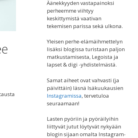
Äänekkyyden vastapainoksi
perheemme viihtyy
keskittymistä vaativan
tekemisen parissa sekä ulkona.
Yleisen perhe-elämäihmettelyn
ee
lisäksi blogissa turistaan paljon
matkustamisesta, Legoista ja
lapset & digi -yhdistelmästä.
Samat aiheet ovat vahvasti (ja
päivittäin) läsnä Isäkuukausien
atausta
Instagramissa
, tervetuloa
seuraamaan!
Lasten pyöriin ja pyöräilyihin
liittyvät jutut löytyvät nykyään
blogin sijaan omalta Instagram-