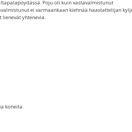
 iltapalapöydässä. Poju oli kuin vastavalmistunut
avalmistunut ei varmaankaan kiehnää haastattelijan kylj
lienevät yhteneviä.
ia koneita.