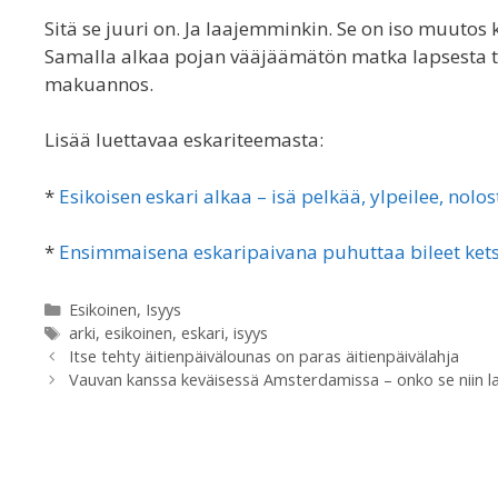
Sitä se juuri on. Ja laajemminkin. Se on iso muutos k
Samalla alkaa pojan vääjäämätön matka lapsesta 
makuannos.
Lisää luettavaa eskariteemasta:
*
Esikoisen eskari alkaa – isä pelkää, ylpeilee, nol
*
Ensimmaisena eskaripaivana puhuttaa bileet kets
Categories
Esikoinen
,
Isyys
Tags
arki
,
esikoinen
,
eskari
,
isyys
Itse tehty äitienpäivälounas on paras äitienpäivälahja
Vauvan kanssa keväisessä Amsterdamissa – onko se niin la