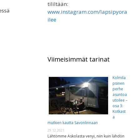
tililtään:
essä
www.instagram.com/lapsipyora
ilee
Viimeisimmät tarinat
Kolmila
psinen
perhe
asuntoa
utoilee –
osa 3:
Kotkast
a
mutkien kautta Savonlinnaan
29.12.2021
Lähtömme Askolasta venyi, niin kuin lähdön