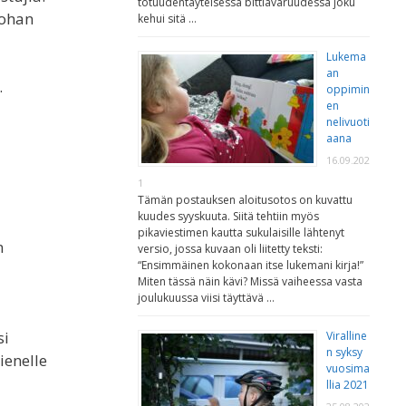
totuudentäyteisessä bittiavaruudessa joku
kohan
kehui sitä …
Lukema
an
.
oppimin
en
nelivuoti
aana
16.09.202
1
Tämän postauksen aloitusotos on kuvattu
kuudes syyskuuta. Siitä tehtiin myös
pikaviestimen kautta sukulaisille lähtenyt
n
versio, jossa kuvaan oli liitetty teksti:
“Ensimmäinen kokonaan itse lukemani kirja!”
Miten tässä näin kävi? Missä vaiheessa vasta
joulukuussa viisi täyttävä …
si
Viralline
n syksy
ienelle
vuosima
llia 2021