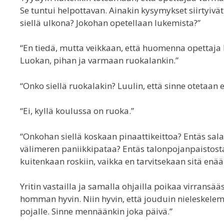
Se tuntui helpottavan. Ainakin kysymykset siirtyiv
siellä ulkona? Jokohan opetellaan lukemista?”
“En tiedä, mutta veikkaan, että huomenna opettaja 
Luokan, pihan ja varmaan ruokalankin.”
“Onko siellä ruokalakin? Luulin, että sinne otetaan 
“Ei, kyllä koulussa on ruoka.”
“Onkohan siellä koskaan pinaattikeittoa? Entäs sal
välimeren paniikkipataa? Entäs talonpojanpaistost
kuitenkaan roskiin, vaikka en tarvitsekaan sitä enää
Yritin vastailla ja samalla ohjailla poikaa virrans
homman hyvin. Niin hyvin, että jouduin nieleskele
pojalle. Sinne mennäänkin joka päivä.”