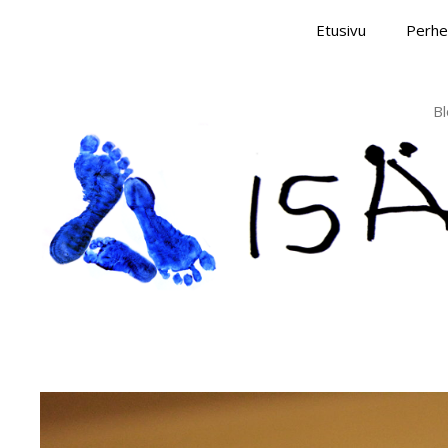
Skip
Etusivu
Perhe
to
content
Bl