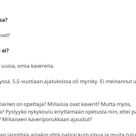
sa?
ovat?
 ei?
a uusia, omia kavereita.
gyssä. 5,5-vuotiaan ajatuksissa oli myrsky. Ei meinannut 
illainen on opettaja? Millaisia ovat kaverit? Mutta myös,
? Pystyykö nykykoulu eriyttämään opetusta niin, ettei p
ä? Millaiseen kaveriporukkaan ajaudut?
n jännittää ainakin yhtä paljon kuin sinua ja muita tutu