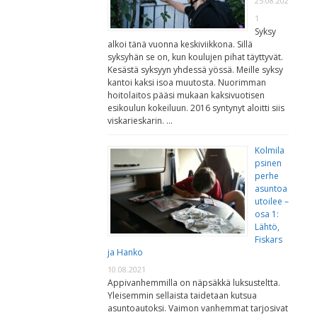
25.08.202
1
Syksy
alkoi tänä vuonna keskiviikkona. Sillä
syksyhän se on, kun koulujen pihat täyttyvät.
Kesästä syksyyn yhdessä yössä. Meille syksy
kantoi kaksi isoa muutosta. Nuorimman
hoitolaitos pääsi mukaan kaksivuotisen
esikoulun kokeiluun. 2016 syntynyt aloitti siis
viskarieskarin. …
Kolmila
psinen
perhe
asuntoa
utoilee –
osa 1:
Lähtö,
Fiskars
ja Hanko
10.08.2021
Appivanhemmilla on näpsäkkä luksusteltta.
Yleisemmin sellaista taidetaan kutsua
asuntoautoksi. Vaimon vanhemmat tarjosivat