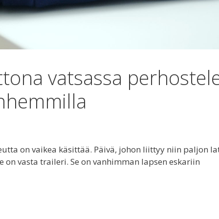
ttona vatsassa perhostel
anhemmilla
ta on vaikea käsittää. Päivä, johon liittyy niin paljon l
ti se on vasta traileri. Se on vanhimman lapsen eskariin