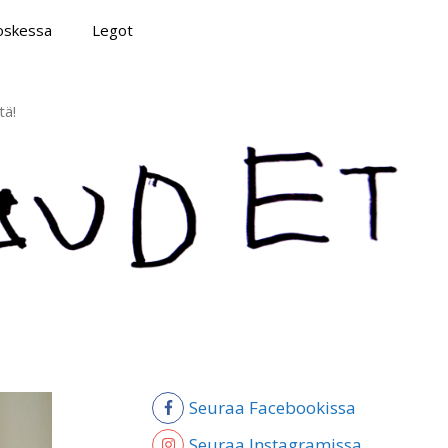
poskessa
Legot
tä!
Seuraa Facebookissa
Seuraa Instagramissa