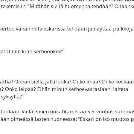
ät tekemisiin: “Mitähän siellä huomenna tehdään? Ollaan
kertoo vähän mitä eskarissa tehdään ja näyttää paikkoja
eväät niin kuin kerhoonkin!”
aattia? Onhan siellä jälkiruoka? Onko lihaa? Onko koskaa
a? Onko leipää? Eihän minun kerhoeväsrasiaani laiteta
 syksyllä?”
äästötilaan. Vielä ennen nukahtamistaa 5,5-vuotias summa
mään pimeässä lasten huoneessa: “Eskari on iso muutos p