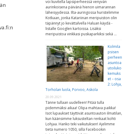
voi kuvitella lapsiperheessä venyvän
ään
aurinkoisena päivänä hienon uimarannan
läheisyydessä. Ilta-auringossa huristelimme
Kotkaan, jonka Katariinan meripuiston olin
täpännyt jo kevättalvella Haluan käydä -
a.fi:n
listalle Googlen kartoissa. Lisäksi
meripuistoa vinkkasi puskaparkiksi sekä …
Kolmila
psisen
perheen
asuntoa
utoiluko
kemuks
et – osa
2: Lohja,
Torholan luola, Porvoo, Askola
20.09.2021
Tänne tullaan uudelleen! Pitää tulla
pidemmäksi aikaa! Olipa mahtava paikka!
Isot lupaukset täyttivät asuntoauton ilmatilan,
kun käänsimme luksusteltan renkaat kohti
Lohjaa. Hanko teki vaikutuksen! Ajelimme
tietä numero 1050, sillä Facebookin