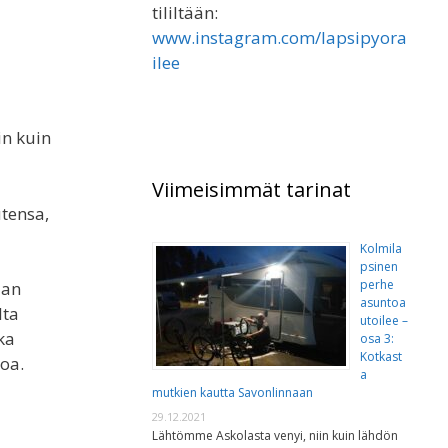
tililtään:
www.instagram.com/lapsipyora
ilee
in kuin
Viimeisimmät tarinat
utensa,
Kolmila
psinen
perhe
aan
asuntoa
lta
utoilee –
ka
osa 3:
Kotkast
toa.
a
mutkien kautta Savonlinnaan
29.12.2021
Lähtömme Askolasta venyi, niin kuin lähdön