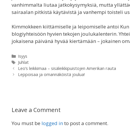
vanhimmalta liutaa jatkokysymyksiä, mutta yllättäe
sairaalan pitkistä käytävistä ja vanhempi toisteli 
Kimmokkeen kiittämiselle ja leipomiselle antoi Kun mi
blogiyhteisöön hyvien tekojen joulukalenterin. Yhte
jokaisena päivänä hyvää kiertämään – jokainen oma
Categories
Isyys
Tags
Juhlat
Leo’s leikkimaa – sisäleikkipuistojen Amerikan rauta
Leppoisaa ja omannäköistä joulua!
Leave a Comment
You must be
logged in
to post a comment.