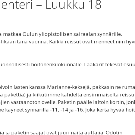
lenteri – Luukku 18
matkaa Oulun yliopistollisen sairaalan synnärille.
tikään tänä vuonna. Kaikki reissut ovat menneet niin hyv
luonnollisesti hoitohenkilökunnalle. Lääkärit tekevät osu
 Leivoin lasten kanssa Marianne-keksejä, pakkasin ne rum
sta pakettia) ja kiikutimme kahdelta ensimmäiseltä reissu
n vastaanoton ovelle. Paketin päälle laitoin kortin, jon
e käyneet synnärillä -11, -14 ja -16. Joka kerta hyvää hoi
ia ja paketin saajat ovat juuri näitä auttajia. Odotin