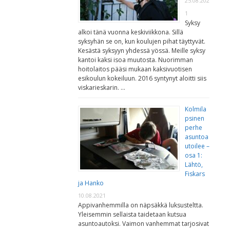
25.08.202
1
Syksy
alkoi tänä vuonna keskiviikkona. Sillä
syksyhän se on, kun koulujen pihat täyttyvät.
Kesästä syksyyn yhdessä yössä. Meille syksy
kantoi kaksi isoa muutosta. Nuorimman
hoitolaitos pääsi mukaan kaksivuotisen
esikoulun kokeiluun. 2016 syntynyt aloitti siis
viskarieskarin. …
Kolmila
psinen
perhe
asuntoa
utoilee –
osa 1:
Lähtö,
Fiskars
ja Hanko
10.08.2021
Appivanhemmilla on näpsäkkä luksusteltta.
Yleisemmin sellaista taidetaan kutsua
asuntoautoksi. Vaimon vanhemmat tarjosivat