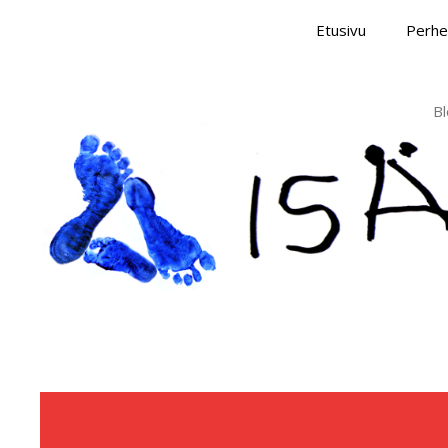
Skip
Etusivu
Perhe
to
content
Bl