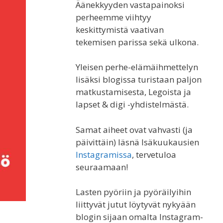
Äänekkyyden vastapainoksi
perheemme viihtyy
keskittymistä vaativan
tekemisen parissa sekä ulkona.
Yleisen perhe-elämäihmettelyn
lisäksi blogissa turistaan paljon
matkustamisesta, Legoista ja
lapset & digi -yhdistelmästä.
Samat aiheet ovat vahvasti (ja
päivittäin) läsnä Isäkuukausien
Instagramissa
, tervetuloa
seuraamaan!
Lasten pyöriin ja pyöräilyihin
liittyvät jutut löytyvät nykyään
blogin sijaan omalta Instagram-