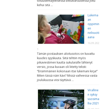
totuudentäyteisessä bittiavaruudessa joku
kehui sitä …
Lukema
an
oppimin
en
nelivuoti
aana
16.09.202
1
Tämän postauksen aloitusotos on kuvattu
kuudes syyskuuta. Siitä tehtiin myös
pikaviestimen kautta sukulaisille lähtenyt
versio, jossa kuvaan oli liitetty teksti:
“Ensimmäinen kokonaan itse lukemani kirja!”
Miten tässä näin kävi? Missä vaiheessa vasta
joulukuussa viisi täyttävä …
Viralline
n syksy
vuosima
llia 2021