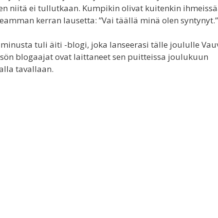
n niitä ei tullutkaan. Kumpikin olivat kuitenkin ihmeiss
useamman kerran lausetta: ”Vai täällä minä olen syntynyt.”
nusta tuli äiti -blogi, joka lanseerasi tälle joululle Vauv
isön blogaajat ovat laittaneet sen puitteissa joulukuun
lla tavallaan.