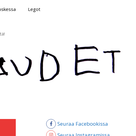
poskessa
Legot
tä!
Seuraa Facebookissa
Seuraa Instagramissa