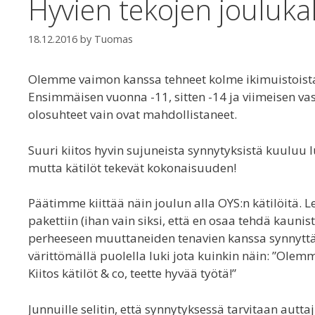
Hyvien tekojen jouluka
18.12.2016
by
Tuomas
Olemme vaimon kanssa tehneet kolme ikimuistoista 
Ensimmäisen vuonna -11, sitten -14 ja viimeisen vas
olosuhteet vain ovat mahdollistaneet.
Suuri kiitos hyvin sujuneista synnytyksistä kuuluu 
mutta kätilöt tekevät kokonaisuuden!
Päätimme kiittää näin joulun alla OYS:n kätilöitä.
pakettiin (ihan vain siksi, että en osaa tehdä kauni
perheeseen muuttaneiden tenavien kanssa synnyttäjie
värittömällä puolella luki jota kuinkin näin: ”Olemm
Kiitos kätilöt & co, teette hyvää työtä!”
Junnuille selitin, että synnytyksessä tarvitaan auttaj